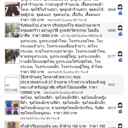
ลูกค้าร้านนวด, กางเกงลูกค้าร้านนวด, เสื้อคอกลมผ้า
โทเล, ชุดใช้ในร้านสปา, ชุดลูกค้าร้านสปา, ชุดคนไข้,
3848
ชุดผู้ป่วย, ชุดคนแก่, ชุดคนป่วย, เสื้อจีน, เสื้อคนแก่
ราคา 120 บาท
469วัน3ชั่วโมง43นาที17วินาที
รับซ่อมบ้าน อาคาร ปรับปรุงแก้ไข ซ่อมบ้านอาคาร
ทรุดแตกร้าว อย่างถูกวิธี ถูกหลักวิศวกรรม โดยมือ
4265
อาชีพ ราคา 3000 บาท
471วัน16ชั่วโมง34นาที56วินาที
จูงกระเบน, จูงกระเบนผ้าไหม, โจงกระเบนไหม, โจง
กระเบนเจ้าบ่าว, โจงกระเบนเพื่อนเจ้าบ่าว, ส่งโจง
กระเบน, ขายโจงกระเบนราคาถูก, โจงกระเบนผ้าไหม,
ขายส่งจูงกระเบน, จูงกระเบนผู้ใหญ่, จูงกระเบนเด็ก,
5177
กางเด็กใส่แบบชุดไทย,จูงกระเบนใส่กับชุดไทย, โจง
กระเบน, โจงกระเบนเด็ก, โจงกระเบนผู้ใหญ่, ผ้าไทย
ราคา 350 บาท
482วัน20ชั่วโมง56นาที11วินาที
ให้เช่าบ้านหรู ใจกลางห้วยขวาง | ซอย
ประชาสงเคราะห์ 27 บ้านสวย กว้างขวาง พร้อมเข้าอยู่
610
เหมาะสำหรับอยู่อาศัย หรือทำโฮมออฟฟิศ ราคา
130000 บาท
496วัน22ชั่วโมง28นาที3วินาที
ชุดไทย, ชุดไทยสีดำ, ชุดไทยเด็กสีดำ, ชุดไทยเด็กหญิง
สีดำ, ชุดไทยเด็กชายสีดำ, ชุดไทยเด็ก, ชุดไทยเด็กเล็ก,
ชุดไทยเด็กอนุบาล, ขายส่งชุดไทยเด็กนักเรียน, รับตัด
4013
ชุดไทยเป็นหมู่คณะ ราคา 300 บาท
504วัน2ชั่วโมง19นาที41วินาที
สไบผ้าเรียบแบบมัน และ ผ้าด้าน 150 บาท ราคา 150