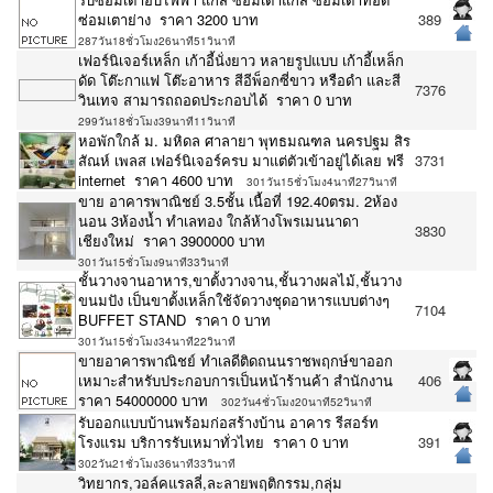
ซ่อมเตาย่าง ราคา 3200 บาท
389
287วัน18ชั่วโมง26นาที51วินาที
เฟอร์นิเจอร์เหล็ก เก้าอี้นั่งยาว หลายรูปแบบ เก้าอี้เหล็ก
ดัด โต๊ะกาแฟ โต๊ะอาหาร สีอีพ็อกซี่ขาว หรือดำ และสี
7376
วินเทจ สามารถถอดประกอบได้ ราคา 0 บาท
299วัน18ชั่วโมง39นาที11วินาที
หอพักใกล้ ม. มหิดล ศาลายา พุทธมณฑล นครปฐม สิร
สัณห์ เพลส เฟอร์นิเจอร์ครบ มาแต่ตัวเข้าอยู่ได้เลย ฟรี
3731
internet ราคา 4600 บาท
301วัน15ชั่วโมง4นาที27วินาที
ขาย อาคารพาณิชย์ 3.5ชั้น เนื้อที่ 192.40ตรม. 2ห้อง
นอน 3ห้องน้ำ ทำเลทอง ใกล้ห้างโพรเมนนาดา
3830
เชียงใหม่ ราคา 3900000 บาท
301วัน15ชั่วโมง9นาที33วินาที
ชั้นวางจานอาหาร,ขาตั้งวางจาน,ชั้นวางผลไม้,ชั้นวาง
ขนมปัง เป็นขาตั้งเหล็กใช้จัดวางชุดอาหารแบบต่างๆ
7104
BUFFET STAND ราคา 0 บาท
301วัน15ชั่วโมง34นาที22วินาที
ขายอาคารพาณิชย์ ทำเลดีติดถนนราชพฤกษ์ขาออก
เหมาะสำหรับประกอบการเป็นหน้าร้านค้า สำนักงาน
406
ราคา 54000000 บาท
302วัน4ชั่วโมง20นาที52วินาที
รับออกแบบบ้านพร้อมก่อสร้างบ้าน อาคาร รีสอร์ท
โรงแรม บริการรับเหมาทั่วไทย ราคา 0 บาท
391
302วัน21ชั่วโมง36นาที33วินาที
วิทยากร,วอล์คแรลลี่,ละลายพฤติกรรม,กลุ่ม