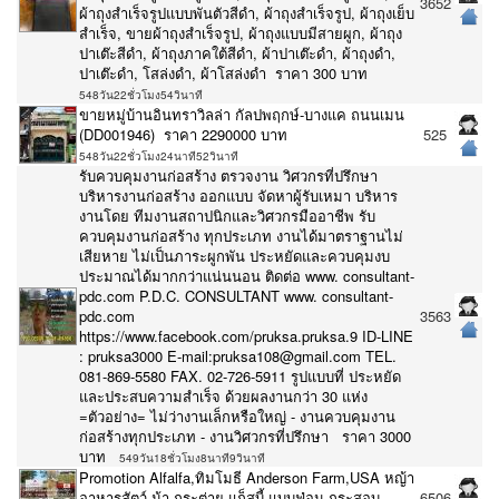
3652
ผ้าถุงสำเร็จรูปแบบพันตัวสีดำ, ผ้าถุงสำเร็จรูป, ผ้าถุงเย็บ
สำเร็จ, ขายผ้าถุงสำเร็จรูป, ผ้าถุงแบบมีสายผูก, ผ้าถุง
ปาเต๊ะสีดำ, ผ้าถุงภาคใต้สีดำ, ผ้าปาเต๊ะดำ, ผ้าถุงดำ,
ปาเต๊ะดำ, โสล่งดำ, ผ้าโสล่งดำ ราคา 300 บาท
548วัน22ชั่วโมง54วินาที
ขายหมู่บ้านอินทราวิลล่า กัลปพฤกษ์-บางแค ถนนเมน
(DD001946) ราคา 2290000 บาท
525
548วัน22ชั่วโมง24นาที52วินาที
รับควบคุมงานก่อสร้าง ตรวจงาน วิศวกรที่ปรึกษา
บริหารงานก่อสร้าง ออกแบบ จัดหาผู้รับเหมา บริหาร
งานโดย ทีมงานสถาปนิกและวิศวกรมืออาชีพ รับ
ควบคุมงานก่อสร้าง ทุกประเภท งานได้มาตราฐานไม่
เสียหาย ไม่เป็นภาระผูกพัน ประหยัดและควบคุมงบ
ประมาณได้มากกว่าแน่นนอน ติดต่อ www. consultant-
pdc.com P.D.C. CONSULTANT www. consultant-
pdc.com
3563
https://www.facebook.com/pruksa.pruksa.9 ID-LINE
: pruksa3000 E-mail:pruksa108@gmail.com TEL.
081-869-5580 FAX. 02-726-5911 รูปแบบที่ ประหยัด
และประสบความสำเร็จ ด้วยผลงานกว่า 30 แห่ง
=ตัวอย่าง= ไม่ว่างานเล็กหรือใหญ่ - งานควบคุมงาน
ก่อสร้างทุกประเภท - งานวิศวกรที่ปรึกษา ราคา 3000
บาท
549วัน18ชั่วโมง8นาที9วินาที
Promotion Alfalfa,ทิมโมธี Anderson Farm,USA หญ้า
อาหารสัตว์ ม้า กระต่าย แก็สบี้ แบบฟ่อน กระสอบ
6506