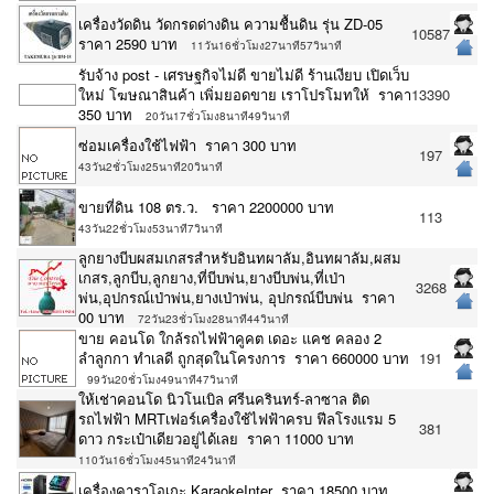
เครื่องวัดดิน วัดกรดด่างดิน ความชื้นดิน รุ่น ZD-05
10587
ราคา 2590 บาท
11วัน16ชั่วโมง27นาที57วินาที
รับจ้าง post - เศรษฐกิจไม่ดี ขายไม่ดี ร้านเงียบ เปิดเว็บ
ใหม่ โฆษณาสินค้า เพิ่มยอดขาย เราโปรโมทให้ ราคา
13390
350 บาท
20วัน17ชั่วโมง8นาที49วินาที
ซ่อมเครื่องใช้ไฟฟ้า ราคา 300 บาท
197
43วัน2ชั่วโมง25นาที20วินาที
ขายที่ดิน 108 ตร.ว. ราคา 2200000 บาท
113
43วัน22ชั่วโมง53นาที7วินาที
ลูกยางบีบผสมเกสรสำหรับอินทผาลัม,อินทผาลัม,ผสม
เกสร,ลูกบีบ,ลูกยาง,ที่บีบพ่น,ยางบีบพ่น,ที่เป่า
3268
พ่น,อุปกรณ์เป่าพ่น,ยางเป่าพ่น, อุปกรณ์บีบพ่น ราคา
00 บาท
72วัน23ชั่วโมง28นาที44วินาที
ขาย คอนโด ใกล้รถไฟฟ้าคูคต เดอะ แคช คลอง 2
ลำลูกกา ทำเลดี ถูกสุดในโครงการ ราคา 660000 บาท
191
99วัน20ชั่วโมง49นาที47วินาที
ให้เช่าคอนโด นิวโนเบิล ศรีนครินทร์-ลาซาล ติด
รถไฟฟ้า MRTเฟอร์เครื่องใช้ไฟฟ้าครบ ฟีลโรงแรม 5
381
ดาว กระเป๋าเดียวอยู่ได้เลย ราคา 11000 บาท
110วัน16ชั่วโมง45นาที24วินาที
เครื่องคาราโอเกะ KaraokeInter ราคา 18500 บาท