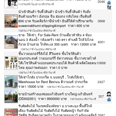
3046
112วัน3ชั่วโมง21นาที10วินาที
นำเข้าสินค้า รับหิ้วสินค้า นำเข้า-รับหิ้วสินค้า รับสั่ง
สินค้าอเมริกา อังกฤษ จีน ฮ่องกง กลับไทย เริ่มต้นที่
600 บาท รับเคลียร์ภาษีนำเข้า ยินดีให้คำปรึกษาครับ
3668
suwannabhumi-shipping&import ราคา 600 บาท
138วัน17ชั่วโมง25นาที45วินาที
ขาย- ให้เช่า, For Sale-Rent บ้านเดี่ยวหัวหิน 4 ห้อง
นอน 3 ห้องน้ำ 1ห้องครัว 140 ตรว ทำเลดี ใกล้วังไกล
4001
กังวล บ้านสวย ใกล้ทะเล 300 เมตร ราคา 12000 บาท
138วัน17ชั่วโมง29นาที8วินาที
ชั้นวางเบเกอร์รี่ลังไม้ สีวินเทจ ชั้นโชว์สินค้า
เอนกประสงค์ วางเบเกอร์รี่ จัดวางขนม ชั้นวางขวดไวท์
โต๊ะโชว์สินค้าแบบถอดประกอบได้ สินค้าดี ผลิตโดยคน
10668
ไทย คุณภาพส่งออก ราคา 0 บาท
138วัน17ชั่วโมง33นาที31วินาที
ให้เช่าโกดัง ปากเกร็ด จ.นนทบุรี , โกดังให้เช่า,
Warehouse for Rent ติดถนน ติวานนท์ ปากเกร็ด
2427
ราคา 15000 บาท
138วัน17ชั่วโมง45นาที11วินาที
ขายบ้านสร้างเองซอยแก้วอินทร์ บางใหญ่-แก้วอินทร์
307
(DD002351) ราคา 9500000 บาท
155วัน33นาที37วินาที
รับตัดต้นไม้ ในเขตเมืองพัทยา อ.บางละมุง พื้นที่ใกล้
เคียง รับตัดต้นไม้ รับตัดกิ่งไม้ รับตัดหญ้า รับกำจัด
วัชพืช รับฉีดยาฆ่าหญ้า ในราคาย่อมเยาว์ พร้อมเคลียร์
3587