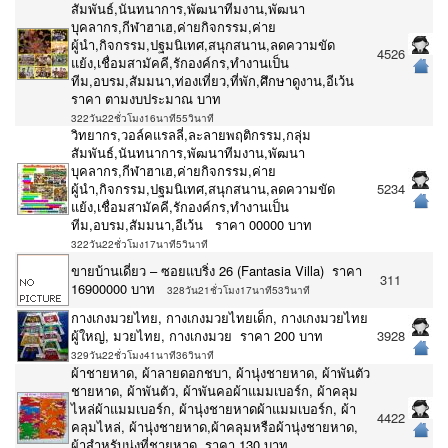
สัมพันธ์,นันทนาการ,พัฒนาทีมงาน,พัฒนา
บุคลากร,กีฬาฮาเฮ,ค่ายกิจกรรม,ค่าย
ผู้นำ,กิจกรรม,ปฐมนิเทศ,สนุกสนาน,ลดความขัด
4526
แย้ง,เชื่อมสามัคคี,รักองค์กร,ทำงานเป็น
ทีม,อบรม,สัมมนา,ท่องเที่ยว,ที่พัก,ศึกษาดูงาน,อีเว้น
ราคา ตามงบประมาณ บาท
322วัน22ชั่วโมง16นาที55วินาที
วิทยากร,วอล์คแรลลี่,ละลายพฤติกรรม,กลุ่ม
สัมพันธ์,นันทนาการ,พัฒนาทีมงาน,พัฒนา
บุคลากร,กีฬาฮาเฮ,ค่ายกิจกรรม,ค่าย
ผู้นำ,กิจกรรม,ปฐมนิเทศ,สนุกสนาน,ลดความขัด
5234
แย้ง,เชื่อมสามัคคี,รักองค์กร,ทำงานเป็น
ทีม,อบรม,สัมมนา,อีเว้น ราคา 00000 บาท
322วัน22ชั่วโมง17นาที5วินาที
ขายบ้านเดี่ยว – ซอยแบริ่ง 26 (Fantasia Villa) ราคา
311
16900000 บาท
328วัน21ชั่วโมง17นาที53วินาที
กางเกงมวยไทย, กางเกงมวยไทยเด็ก, กางเกงมวยไทย
ผู้ใหญ่, มวยไทย, กางเกงมวย ราคา 200 บาท
3928
329วัน22ชั่วโมง41นาที36วินาที
ผ้าชายหาด, ผ้าลายดอกชบา, ผ้านุ่งชายหาด, ผ้าพันตัว
ชายหาด, ผ้าพันตัว, ผ้าพันคอผ้าแมมเบอร์ก, ผ้าคลุม
ไหล่ผ้าแมมเบอร์ก, ผ้านุ่งชายหาดผ้าแมมเบอร์ก, ผ้า
4422
คลุมไหล่, ผ้านุ่งชายหาด,ผ้าคลุมหรือผ้านุ่งชายหาด,
ผ้าสำหรับนุ่งที่ชายหาด ราคา 130 บาท