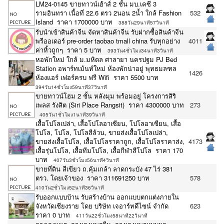
LM24-0145 ขายทาวน์เฮ้าส์ 2 ชั้น มบ.เคซี 3
รามอินทรา เนื้อที่ 22.6 ตรว 2นอน 2น้ำ ใกล้ Fashion
532
Island ราคา 1700000 บาท
388วัน29นาที57วินาที
รับนำเข้าสินค้าจีน จัดหาสินค้าจีน รับฝากซื้อสินค้าจีน
พรีออเดอร์ pre-order taobao tmall china รับทุกอย่าง
4011
ค่าหิ้วถูกๆ ราคา 5 บาท
393วัน4ชั่วโมง34นาที3วินาที
หอพักใหม่ ใกล้ ม.มหิดล ศาลายา นครปฐม PJ Bed
Station อพาร์ทเม้นท์ใหม่ ห้องพักน่าอยู่ พุทธมลฑล
1426
ห้องแอร์ เฟอร์ครบ ฟรี Wifi ราคา 5500 บาท
394วัน14ชั่วโมง59นาที37วินาที
ขายทาวน์โฮม 2 ชั้น หลังมุม พร้อมอยู่ โครงการสิริ
เพลส รังสิต (Siri Place Rangsit) ราคา 4300000 บาท
273
405วัน1ชั่วโมง1นาที39วินาที
เสื้อโปโลเปล่า, เสื้อโปโลอาเซียน, โปโลอาเซียน, เสื้อ
โปโล, โปโล, โปโลสีล้วน, ขายส่งเสื้อโปโลเปล่า,
ขายส่งเสื้อโปโล, เสื้อโปโลราคาถูก, เสื้อโปโลราคาส่ง,
4173
เสื้อรุ่นโปโล, เสื้อทีมโปโล, เสื้อกีฬาสีโปโล ราคา 170
บาท
407วัน3ชั่วโมง56นาที4วินาที
ขายที่ดิน สีเขียว ถ.คุ้มเกล้า ลาดกระบัง 47 ไร่ 381
ตรว. โดยเจ้าของ ราคา 311691250 บาท
578
410วัน2ชั่วโมง52นาที36วินาที
รับออกเเบบบ้าน รับสร้างบ้าน ออกเเบบตกเเต่งภายใน
จังหวัดเชียงราย โดย บริษัท เจอาร์ทดีไซน์ จำกัด
623
ราคา 0 บาท
411วัน22ชั่วโมง58นาที22วินาที