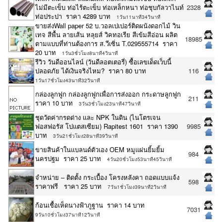
ไม่มีตะเข็บ ท่อไร้ตะเข็บ ท่อเหล็กหนา ท่อชุบกัลวาไนท์
2328
ท่อประปา ราคา 4289 บาท
1วัน11นาที34วินาที
ขายส่งWall paper 52 บ.วอลเปเปอร์ติดผนังดอกไม้ วิน
เทจ สีพื้น ลายเส้น หลุยส์ วิคทอเรีย สีเข้มสีอ่อน ผลิต
18985
ตามแบบที่ท่านต้องการ ส.วีเซิ่น T.029555714 ราคา
20 บาท
1วัน3ชั่วโมง8นาที4วินาที
รีวิว วันดีออนไลน์ (วันดีลอตเตอรี่) ซื้อเลขเด็ดเว็บนี้
ปลอดภัย ได้เงินจริงไหม? ราคา 80 บาท
116
1วัน17ชั่วโมง43นาที32วินาที
กล่องลูกฟูก กล่องลูกฟูกเพื่อการส่งออก กระดาษลูกฟูก
211
ราคา 10 บาท
3วัน3ชั่วโมง23นาที47วินาที
ชุดวัดค่ากรดด่าง และ NPK ในดิน (ไนโตรเจน
ฟอสฟอรัส โปแตสเซียม) Rapitest 1601 ราคา 1390
9985
บาท
3วัน21ชั่วโมง28นาที39วินาที
ขายสินค้าในแบลนด์ตัวเอง OEM หมูแผ่นยิ้มยิ้ม
984
นครปฐม ราคา 25 บาท
4วัน20ชั่วโมง53นาที45วินาที
จำหน่าย – ติดตั้ง กระเบื้อง โครงหลังคา ถอดแบบแจ้ง
598
ราคาฟรี ราคา 25 บาท
7วัน1ชั่วโมง39นาที2วินาที
ก้อนเชื้อเห็ดนางฟ้าภูฐาน ราคา 14 บาท
7031
9วัน10ชั่วโมง37นาที12วินาที