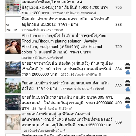
แผ่นคอมโพสิตอลูไทยบอนด์ขนาด 4
มิล(1.25ม.x2.44ม.)ราคาเริ่มต้นที่ 1,400-1,700 บาท
755
ราคา 1200 บาท
227วัน15ชั่วโมง32นาที36วินาที
ที่ดินเปล่าอำเภอด่านขุนทด นครราชสีมา 4 ไร่ทำเลดี
อยู่ติดถนน นม.3012 ราคา - บาท
388
251วัน4ชั่วโมง27นาที55วินาที
Rhodium solution,ซีโร่ โรเดียม,น้ำยาชุบชีโร่,Zero
Rhodium,Rhodium plating solution, Jewelry
Rhodium, Equipment (เครื่องจักร) และ Enamel
729
colors (งานลงยาสีอีนาเมล) ราคา 0 บาท
253วัน15ชั่วโมง49นาที3วินาที
ขายอาคารพาณิชย์ 2 ห้องติด (4 ชั้นครึ่ง) ทำเล “คูเมือง
เชียงใหม่” (ขายต่ำกว่าราคาประเมิน) ถนนมณีนพรัตน์
384
ราคา 26000000 บาท
275วัน3ชั่วโมง4นาที45วินาที
รับออกเเบบบ้าน รับสร้างบ้าน ออกเเบบตกเเต่งภายใน
382
ทั่วไทย ราคา 0 บาท
277วัน21ชั่วโมง22นาที31วินาที
ขายที่ดินเปล่าในราคาประเมิน ถมแล้ว ขนาด 305 ตรว.
ถนนร่มเกล้า ใกล้สนามบินสุวรรณภูมิ ราคา 40000000
400
บาท
281วัน4ชั่วโมง5นาที42วินาที
ขายคอนโดพร้อมอยู่ ลุมพินีคอนโดทาวน์
บดินทรเดชา–รามคำแหง ห้องตกแต่งใหม่ทั้งหมด เฟอร์
369
ครบทุกมุม เข้ามาอยู่ได้เลยทันที ราคา 1550000 บาท
287วัน2ชั่วโมง42นาที40วินาที
รับซ่อมเตาอบไฟฟ้า แก๊ส ซ่อมเตาแก๊ส ซ่อมเตาทอด