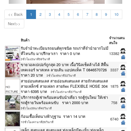
<< Back
1
2
3
4
5
6
7
8
9
10
Next>>
จำนวนคน
สินค้า
สนใจ
รับจำนำทะเบียนรถยนต์ทุกชนิด รถเก่าที่จำนำยากไม่มี
ที่ไหนรับ มาปรึกษาเรา ราคา 0 บาท
13382
3ชั่วโมง3นาที59วินาที
ขายวอลเปเปอร์ถูกสุด 20 บาท เนื้อวินิลเช็ดล้างได้ สีพื้น
เทคเจอร์ พาสเทล ลายเส้น แอปสแท็ค T 0846570726
3337
ราคา 20 บาท
3ชั่วโมง9นาที32วินาที
สายอ่อนสเตนเลส สายอ่อนสแตนเลส สายถักสแตนเลส
สายเฟล็กซ์ สายเฟลก สายflex FLEXIBLE HOSE 304
1875
ราคา 6395 บาท
3ชั่วโมง51นาที37วินาที
บริการรถตู้เช่าพร้อมคนขับนำเที่ยว รถตู้รุ่นใหม่ ให้เช่า
รถตู้รายวันพร้อมคนขับ ราคา 2000 บาท
758
5ชั่วโมง39นาที40วินาที
ก้อนเชื้อเห็ดนางฟ้าภูฐาน ราคา 14 บาท
6740
10ชั่วโมง41นาที26วินาที
เหล็ก สเตนเลส สแตนเลส ท่อเหล็กมีตะเข็บ ท่อเหล็ก