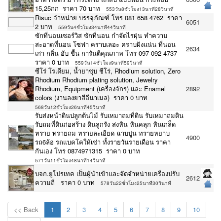
15,25กก ราคา 70 บาท
553วัน8ชั่วโมง13นาที28วินาที
Risuc จำหน่าย บรรจุภัณฑ์ โทร 081 658 4762 ราคา
6051
2 บาท
559วัน4ชั่วโมง34นาที44วินาที
ซักที่นอนเซอร์วิส ซักที่นอน กำจัดไรฝุ่น ทำความ
สะอาดที่นอน โซฟา คราบเลอะ คราบฝังแน่น‎ ที่นอน
2634
เก่า กลิ่น อับ ชื้น การันตีคุณภาพ โทร 097-092-4737
ราคา 0 บาท
559วัน14ชั่วโมง9นาที59วินาที
ซีโร่ โรเดียม, น้ำยาชุบ ชีโร่, Rhodium solution, Zero
Rhodium Rhodium plating solution, Jewelry
Rhodium, Equipment (เครื่องจักร) และ Enamel
2892
colors (งานลงยาสีอีนาเมล) ราคา 0 บาท
568วัน12ชั่วโมง26นาที45วินาที
รับส่งหน้าดินปลูกต้นไม้ รับเหมาถมที่ดิน รับเหมาถมดิน
รับถมที่ดินก่อสร้าง ดินลูกรัง ส่งหิน หินคลุก หินเกล็ด
ทราย ทรายถม ทรายละเอียด ฉาบปูน ทรายหยาบ
4900
รถ6ล้อ รถแบคโคให้เช่า ทั้งรายวันรายเดือน ราคา
กันเอง โทร 0874971315 ราคา 0 บาท
571วัน11ชั่วโมง48นาที14วินาที
บจก.ยูโปรเทค เป็นผู้นำเข้าและจัดจำหน่ายเครื่องปรับ
2612
ความถี่ ราคา 0 บาท
578วัน22ชั่วโมง25นาที30วินาที
<< Back
1
2
3
4
5
6
7
8
9
10