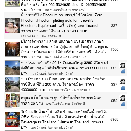
พื้นที่ ขนทิ้ง โทร 062-5324935 Line ID. 0625324935
ราคา 0 บาท
160วัน16ชั่วโมง16นาที6วินาที
น้ำยาชุบชีโร่,Rhodium solution,ซีโร่ โรเดียม,Zero
Rhodium,Rhodium plating solution, Jewelry
Rhodium, Equipment (เครื่องจักร) และ Enamel
337
colors (งานลงยาสีอีนาเมล) ราคา 0 บาท
163วัน18ชั่วโมง8นาที29วินาที
บริการจัดหาล่าม ล่ามแปลภาษา แปลเอกสาร ภาษา
ต่างประเทศ อังกฤษ จีน ญี่ปุ่น เกาหลี โดยผู้ชำนาญงาน
1300
ด้านภาษาโดยเฉพาะ ให้กับบริษัทองค์กร หรือ ส่วนตัว
ราคา 0 บาท
164วัน15ชั่วโมง52นาที28วินาที
ขายโรงงานบ้านบึง 20 ไร่ ติดถนนใหญ่ 3289 มีใบ รง.4
ผังสีส้มลายจุด ใกล้ท่าเรือมาบตาพุด ราคา 250000000
282
บาท
171วัน22ชั่วโมง24นาที44วินาที
ขายบ้านเก่า 100 ปี ซอยสามเสน 26 ตรงข้ามโรงเรียน
ราชินีบน ที่ดิน 200 ตร.ว. ใจกลางเมือง ราคา
337
40000000 บาท
182วัน18ชั่วโมง17นาที32วินาที
หมูแผ่นยิ้มยิ้ม นครปฐม มีน้ำจิ้ม-น้ำพริก ขายด้วยนะ
952
ราคา 25 บาท
202วัน3ชั่วโมง4นาที15วินาที
รับจ้างผลิตน้ำผลไม้, ผลิต-จำหน่ายเครื่องดื่มน้ำผลไม้,
OEM Service / น้ำผลไม้ / ตัวแทนจำหน่ายน้ำผลไม้
5369
Beverage in Thailand / Juice in Thailand ราคา 0
บาท
207วัน15ชั่วโมง45นาที22วินาที