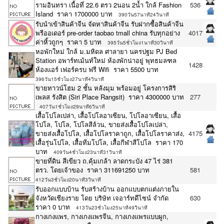
รามอินทรา เนื้อที่ 22.6 ตรว 2นอน 2น้ำ ใกล้ Fashion
536
Island ราคา 1700000 บาท
390วัน57นาที24วินาที
รับนำเข้าสินค้าจีน จัดหาสินค้าจีน รับฝากซื้อสินค้าจีน
พรีออเดอร์ pre-order taobao tmall china รับทุกอย่าง
4017
ค่าหิ้วถูกๆ ราคา 5 บาท
395วัน5ชั่วโมง1นาที30วินาที
หอพักใหม่ ใกล้ ม.มหิดล ศาลายา นครปฐม PJ Bed
Station อพาร์ทเม้นท์ใหม่ ห้องพักน่าอยู่ พุทธมลฑล
1428
ห้องแอร์ เฟอร์ครบ ฟรี Wifi ราคา 5500 บาท
396วัน15ชั่วโมง27นาที4วินาที
ขายทาวน์โฮม 2 ชั้น หลังมุม พร้อมอยู่ โครงการสิริ
เพลส รังสิต (Siri Place Rangsit) ราคา 4300000 บาท
277
407วัน1ชั่วโมง29นาที6วินาที
เสื้อโปโลเปล่า, เสื้อโปโลอาเซียน, โปโลอาเซียน, เสื้อ
โปโล, โปโล, โปโลสีล้วน, ขายส่งเสื้อโปโลเปล่า,
ขายส่งเสื้อโปโล, เสื้อโปโลราคาถูก, เสื้อโปโลราคาส่ง,
4175
เสื้อรุ่นโปโล, เสื้อทีมโปโล, เสื้อกีฬาสีโปโล ราคา 170
บาท
409วัน4ชั่วโมง23นาที31วินาที
ขายที่ดิน สีเขียว ถ.คุ้มเกล้า ลาดกระบัง 47 ไร่ 381
ตรว. โดยเจ้าของ ราคา 311691250 บาท
581
412วัน3ชั่วโมง20นาที3วินาที
รับออกเเบบบ้าน รับสร้างบ้าน ออกเเบบตกเเต่งภายใน
จังหวัดเชียงราย โดย บริษัท เจอาร์ทดีไซน์ จำกัด
630
ราคา 0 บาท
413วัน23ชั่วโมง25นาที49วินาที
กางเกงแพร, กางเกงแพรจีน, กางเกงแพรแบบผูก,