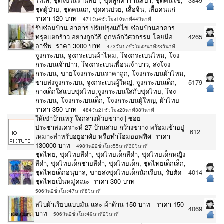
โทเล, ชุดใช้ในร้านสปา, ชุดลูกค้าร้านสปา, ชุดคนไข้,
3849
ชุดผู้ป่วย, ชุดคนแก่, ชุดคนป่วย, เสื้อจีน, เสื้อคนแก่
ราคา 120 บาท
471วัน4ชั่วโมง10นาที44วินาที
รับซ่อมบ้าน อาคาร ปรับปรุงแก้ไข ซ่อมบ้านอาคาร
ทรุดแตกร้าว อย่างถูกวิธี ถูกหลักวิศวกรรม โดยมือ
4265
อาชีพ ราคา 3000 บาท
473วัน17ชั่วโมง2นาที23วินาที
จูงกระเบน, จูงกระเบนผ้าไหม, โจงกระเบนไหม, โจง
กระเบนเจ้าบ่าว, โจงกระเบนเพื่อนเจ้าบ่าว, ส่งโจง
กระเบน, ขายโจงกระเบนราคาถูก, โจงกระเบนผ้าไหม,
ขายส่งจูงกระเบน, จูงกระเบนผู้ใหญ่, จูงกระเบนเด็ก,
5179
กางเด็กใส่แบบชุดไทย,จูงกระเบนใส่กับชุดไทย, โจง
กระเบน, โจงกระเบนเด็ก, โจงกระเบนผู้ใหญ่, ผ้าไทย
ราคา 350 บาท
484วัน21ชั่วโมง23นาที38วินาที
ให้เช่าบ้านหรู ใจกลางห้วยขวาง | ซอย
ประชาสงเคราะห์ 27 บ้านสวย กว้างขวาง พร้อมเข้าอยู่
612
เหมาะสำหรับอยู่อาศัย หรือทำโฮมออฟฟิศ ราคา
130000 บาท
498วัน22ชั่วโมง55นาที30วินาที
ชุดไทย, ชุดไทยสีดำ, ชุดไทยเด็กสีดำ, ชุดไทยเด็กหญิง
สีดำ, ชุดไทยเด็กชายสีดำ, ชุดไทยเด็ก, ชุดไทยเด็กเล็ก,
ชุดไทยเด็กอนุบาล, ขายส่งชุดไทยเด็กนักเรียน, รับตัด
4014
ชุดไทยเป็นหมู่คณะ ราคา 300 บาท
506วัน2ชั่วโมง47นาที8วินาที
สไบผ้าเรียบแบบมัน และ ผ้าด้าน 150 บาท ราคา 150
4069
บาท
506วัน2ชั่วโมง49นาที2วินาที