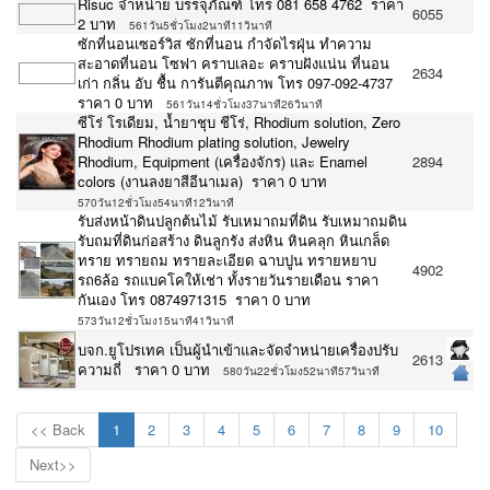
Risuc จำหน่าย บรรจุภัณฑ์ โทร 081 658 4762 ราคา
6055
2 บาท
561วัน5ชั่วโมง2นาที11วินาที
ซักที่นอนเซอร์วิส ซักที่นอน กำจัดไรฝุ่น ทำความ
สะอาดที่นอน โซฟา คราบเลอะ คราบฝังแน่น‎ ที่นอน
2634
เก่า กลิ่น อับ ชื้น การันตีคุณภาพ โทร 097-092-4737
ราคา 0 บาท
561วัน14ชั่วโมง37นาที26วินาที
ซีโร่ โรเดียม, น้ำยาชุบ ชีโร่, Rhodium solution, Zero
Rhodium Rhodium plating solution, Jewelry
Rhodium, Equipment (เครื่องจักร) และ Enamel
2894
colors (งานลงยาสีอีนาเมล) ราคา 0 บาท
570วัน12ชั่วโมง54นาที12วินาที
รับส่งหน้าดินปลูกต้นไม้ รับเหมาถมที่ดิน รับเหมาถมดิน
รับถมที่ดินก่อสร้าง ดินลูกรัง ส่งหิน หินคลุก หินเกล็ด
ทราย ทรายถม ทรายละเอียด ฉาบปูน ทรายหยาบ
4902
รถ6ล้อ รถแบคโคให้เช่า ทั้งรายวันรายเดือน ราคา
กันเอง โทร 0874971315 ราคา 0 บาท
573วัน12ชั่วโมง15นาที41วินาที
บจก.ยูโปรเทค เป็นผู้นำเข้าและจัดจำหน่ายเครื่องปรับ
2613
ความถี่ ราคา 0 บาท
580วัน22ชั่วโมง52นาที57วินาที
<< Back
1
2
3
4
5
6
7
8
9
10
Next>>