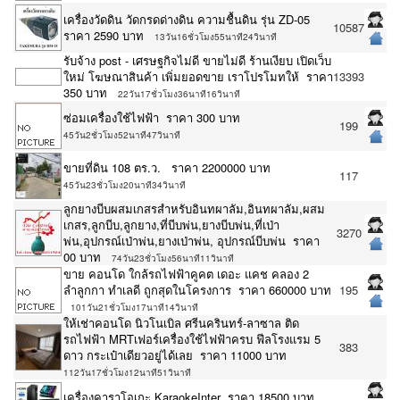
เครื่องวัดดิน วัดกรดด่างดิน ความชื้นดิน รุ่น ZD-05
10587
ราคา 2590 บาท
13วัน16ชั่วโมง55นาที24วินาที
รับจ้าง post - เศรษฐกิจไม่ดี ขายไม่ดี ร้านเงียบ เปิดเว็บ
ใหม่ โฆษณาสินค้า เพิ่มยอดขาย เราโปรโมทให้ ราคา
13393
350 บาท
22วัน17ชั่วโมง36นาที16วินาที
ซ่อมเครื่องใช้ไฟฟ้า ราคา 300 บาท
199
45วัน2ชั่วโมง52นาที47วินาที
ขายที่ดิน 108 ตร.ว. ราคา 2200000 บาท
117
45วัน23ชั่วโมง20นาที34วินาที
ลูกยางบีบผสมเกสรสำหรับอินทผาลัม,อินทผาลัม,ผสม
เกสร,ลูกบีบ,ลูกยาง,ที่บีบพ่น,ยางบีบพ่น,ที่เป่า
3270
พ่น,อุปกรณ์เป่าพ่น,ยางเป่าพ่น, อุปกรณ์บีบพ่น ราคา
00 บาท
74วัน23ชั่วโมง56นาที11วินาที
ขาย คอนโด ใกล้รถไฟฟ้าคูคต เดอะ แคช คลอง 2
ลำลูกกา ทำเลดี ถูกสุดในโครงการ ราคา 660000 บาท
195
101วัน21ชั่วโมง17นาที14วินาที
ให้เช่าคอนโด นิวโนเบิล ศรีนครินทร์-ลาซาล ติด
รถไฟฟ้า MRTเฟอร์เครื่องใช้ไฟฟ้าครบ ฟีลโรงแรม 5
383
ดาว กระเป๋าเดียวอยู่ได้เลย ราคา 11000 บาท
112วัน17ชั่วโมง12นาที51วินาที
เครื่องคาราโอเกะ KaraokeInter ราคา 18500 บาท