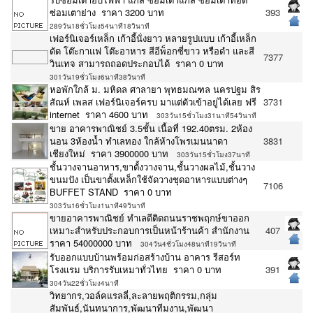
ซ่อมเตาย่าง ราคา 3200 บาท
393
289วัน18ชั่วโมง54นาที18วินาที
เฟอร์นิเจอร์เหล็ก เก้าอี้นั่งยาว หลายรูปแบบ เก้าอี้เหล็ก
ดัด โต๊ะกาแฟ โต๊ะอาหาร สีอีพ็อกซี่ขาว หรือดำ และสี
7377
วินเทจ สามารถถอดประกอบได้ ราคา 0 บาท
301วัน19ชั่วโมง6นาที38วินาที
หอพักใกล้ ม. มหิดล ศาลายา พุทธมณฑล นครปฐม สิร
สัณห์ เพลส เฟอร์นิเจอร์ครบ มาแต่ตัวเข้าอยู่ได้เลย ฟรี
3731
internet ราคา 4600 บาท
303วัน15ชั่วโมง31นาที54วินาที
ขาย อาคารพาณิชย์ 3.5ชั้น เนื้อที่ 192.40ตรม. 2ห้อง
นอน 3ห้องน้ำ ทำเลทอง ใกล้ห้างโพรเมนนาดา
3831
เชียงใหม่ ราคา 3900000 บาท
303วัน15ชั่วโมง37นาที
ชั้นวางจานอาหาร,ขาตั้งวางจาน,ชั้นวางผลไม้,ชั้นวาง
ขนมปัง เป็นขาตั้งเหล็กใช้จัดวางชุดอาหารแบบต่างๆ
7106
BUFFET STAND ราคา 0 บาท
303วัน16ชั่วโมง1นาที49วินาที
ขายอาคารพาณิชย์ ทำเลดีติดถนนราชพฤกษ์ขาออก
เหมาะสำหรับประกอบการเป็นหน้าร้านค้า สำนักงาน
407
ราคา 54000000 บาท
304วัน4ชั่วโมง48นาที19วินาที
รับออกแบบบ้านพร้อมก่อสร้างบ้าน อาคาร รีสอร์ท
โรงแรม บริการรับเหมาทั่วไทย ราคา 0 บาท
391
304วัน22ชั่วโมง4นาที
วิทยากร,วอล์คแรลลี่,ละลายพฤติกรรม,กลุ่ม
สัมพันธ์,นันทนาการ,พัฒนาทีมงาน,พัฒนา