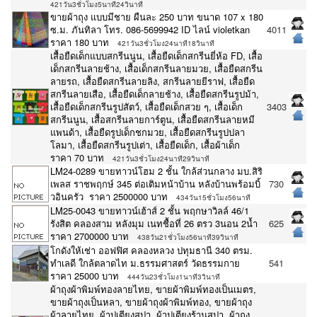
421วัน3ชั่วโมง5นาที24วินาที
ขายผ้าถุง แบบมีชาย ผืนละ 250 บาท ขนาด 107 x 180
ซ.ม. ภันทิลา โทร. 086-5699942 ID ไลน์ violetkan
4011
ราคา 180 บาท
421วัน3ชั่วโมง24นาที18วินาที
เสื้อยืดเด็กแบบสกรีนนูน, เสื้อยืดเด็กสกรีนยี่ห้อ FD, เสื้อ
เด็กสกรีนลายช้าง, เสื้อเด็กสกรีนลายมวย, เสื้อยืดสกรีน
ลายรถ, เสื้อยืดสกรีนลายลิง, สกรีนลายยีราฟ, เสื้อยืด
สกรีนลายเสือ, เสื้อยืดเด็กลายช้าง, เสื้อยืดสกรีนรูปม้า,
เสื้อยืดเด็กสกรีนรูปสัตว์, เสื้อยืดเด็กสวย ๆ, เสื้อเด็ก
3403
สกรีนนูน, เสื้อสกรีนลายการ์ตูน, เสื้อยืดสกรีนลายหมี
แพนด้า, เสื้อยืดรูปเด็กชกมวย, เสื้อยืดสกรีนรูปปลา
โลมา, เสื้อยืดสกรีนรูปเต่า, เสื้อยืดเด็ก, เสื้อผ้าเด็ก
ราคา 70 บาท
421วัน3ชั่วโมง24นาที29วินาที
LM24-0289 ขายทาวน์โฮม 2 ชั้น ใกล้ส่วนกลาง มบ.สิริ
เพลส ราชพฤกษ์ 345 ต่อเติมหน้าบ้าน หลังบ้านพร้อมบิ้
730
วอินครัว ราคา 2500000 บาท
434วัน15ชั่วโมง56นาที
LM25-0043 ขายทาวน์เฮ้าส์ 2 ชั้น พฤกษาวิลล์ 46/1
รังสิต คลองสาม หลังมุม เนทชื้อที่ 26 ตรว 3นอน 2น้ำ
625
ราคา 2700000 บาท
438วัน21ชั่วโมง56นาที39วินาที
โกดังให้เช่า ออฟฟิศ คลองหลวง ปทุมธานี 340 ตรม.
ทำเลดี ใกล้ตลาดไท ม.ธรรมศาสตร์ วัดธรรมกาย
541
ราคา 25000 บาท
444วัน23ชั่วโมง1นาที3วินาที
ผ้าถุงผ้าพิมพ์ทองลายไทย, ขายผ้าพิมพ์ทองเป็นเมตร,
ขายผ้าถุงเป็นหลา, ขายผ้าถุงผ้าพิมพ์ทอง, ขายผ้าถุง
ผ้าลายไทย, ผ้าปูเตียงสปา, ผ้าปูเตียงร้านสปา, ผ้าถุง