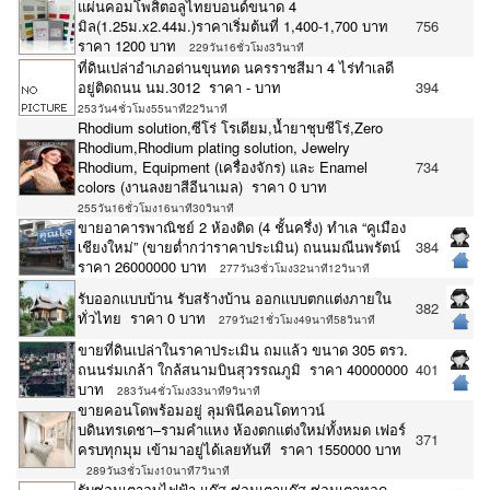
แผ่นคอมโพสิตอลูไทยบอนด์ขนาด 4
มิล(1.25ม.x2.44ม.)ราคาเริ่มต้นที่ 1,400-1,700 บาท
756
ราคา 1200 บาท
229วัน16ชั่วโมง3วินาที
ที่ดินเปล่าอำเภอด่านขุนทด นครราชสีมา 4 ไร่ทำเลดี
อยู่ติดถนน นม.3012 ราคา - บาท
394
253วัน4ชั่วโมง55นาที22วินาที
Rhodium solution,ซีโร่ โรเดียม,น้ำยาชุบชีโร่,Zero
Rhodium,Rhodium plating solution, Jewelry
Rhodium, Equipment (เครื่องจักร) และ Enamel
734
colors (งานลงยาสีอีนาเมล) ราคา 0 บาท
255วัน16ชั่วโมง16นาที30วินาที
ขายอาคารพาณิชย์ 2 ห้องติด (4 ชั้นครึ่ง) ทำเล “คูเมือง
เชียงใหม่” (ขายต่ำกว่าราคาประเมิน) ถนนมณีนพรัตน์
384
ราคา 26000000 บาท
277วัน3ชั่วโมง32นาที12วินาที
รับออกเเบบบ้าน รับสร้างบ้าน ออกเเบบตกเเต่งภายใน
382
ทั่วไทย ราคา 0 บาท
279วัน21ชั่วโมง49นาที58วินาที
ขายที่ดินเปล่าในราคาประเมิน ถมแล้ว ขนาด 305 ตรว.
ถนนร่มเกล้า ใกล้สนามบินสุวรรณภูมิ ราคา 40000000
401
บาท
283วัน4ชั่วโมง33นาที9วินาที
ขายคอนโดพร้อมอยู่ ลุมพินีคอนโดทาวน์
บดินทรเดชา–รามคำแหง ห้องตกแต่งใหม่ทั้งหมด เฟอร์
371
ครบทุกมุม เข้ามาอยู่ได้เลยทันที ราคา 1550000 บาท
289วัน3ชั่วโมง10นาที7วินาที
รับซ่อมเตาอบไฟฟ้า แก๊ส ซ่อมเตาแก๊ส ซ่อมเตาทอด