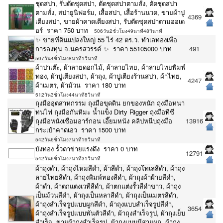
ชุดสปา, รับตัดชุดสปา, ตัดชุดสปาตามสั่ง, ตัดชุดสปา
ตามสั่ง, สปายูนิฟอร์ม, เสื้อสปา, เสื้อร้านนวด, ขายผ้าปู
4369
เตียงสปา, ขายผ้าคาดเตียงสปา, รับตัดชุดสปาตามออเด
อร์ ราคา 750 บาท
506วัน2ชั่วโมง49นาที48วินาที
✨ ขายที่ดินแปลงใหญ่ 55 ไร่ 42 ตร.ว. ทำเลทองเพื่อ
การลงทุน จ.นครสวรรค์ ✨ ราคา 55105000 บาท
491
507วัน4ชั่วโมง8นาที1วินาที
ผ้าปาเต๊ะ, ผ้าลายดอกไม้, ผ้าลายไทย, ผ้าลายไทยพิมพ์
ทอง, ผ้าปูเตียงสปา, ผ้าถุง, ผ้าปูเตียงร้านสปา, ผ้าไทย,
4247
ผ้าเมตร, ผ้าม้วน ราคา 180 บาท
512วัน3ชั่วโมง44นาที8วินาที
ถุงมืออุตสาหกรรม ถุงมือขุดดิน ยกของหนัก ถุงมือหนา
ทนไฟ ถุงมือกันหิมะ น้ำเเข็ง Dirty Rigger ถุงมือทีซี
ถุงมือหนังเชื่อมอาร์กอน เอี๊ยมหนัง คลิปหนีบถุงมือ
13916
กระเป๋าคาดเอว ราคา 1500 บาท
542วัน6ชั่วโมง7นาที19วินาที
บังทอง รั้วตาข่ายแรงดึง ราคา 0 บาท
12791
542วัน6ชั่วโมง7นาที31วินาที
ผ้าถุงดำ, ผ้าถุงไหมสีดำ, ผ้าสีดำ, ผ้าถุงโทเลสีดำ, ผ้าถุง
ลายไทยสีดำ, ผ้าถุงพิมพ์ทองสีดำ, ผ้าถุงผ้าฝ้ายสีดำ,
ผ้าดำ, ผ้าตกแต่งเวทีสีดำ, ผ้าตกแต่งรั้วสีดำขาว, ผ้าถุง
เป็นม้วนสีดำ, ผ้าถุงเป็นหลาสีดำ, ผ้าถุงเป็นเมตรสีดำ,
ผ้าถุงสำเร็จรูปแบบผูกสีดำ, ผ้าถุงแบบสำเร็จรูปสีดำ,
3654
ผ้าถุงสำเร็จรูปแบบพันตัวสีดำ, ผ้าถุงสำเร็จรูป, ผ้าถุงเย็บ
สำเร็จ, ขายผ้าถุงสำเร็จรูป, ผ้าถุงแบบมีสายผูก, ผ้าถุง