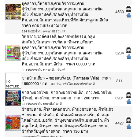
บุคลากร,กีฬาฮาเฮ,ค่ายกิจกรรม,ค่าย
ผู้นำ,กิจกรรม,ปฐมนิเทศ,สนุกสนาน,ลดความขัด
4530
แย้ง,เชื่อมสามัคคี,รักองค์กร,ทำงานเป็น
ทีม,อบรม,สัมมนา,ท่องเที่ยว,ที่พัก,ศึกษาดูงาน,อีเว้น
ราคา ตามงบประมาณ บาท
324วัน22ชั่วโมง44นาที22วินาที
วิทยากร,วอล์คแรลลี่,ละลายพฤติกรรม,กลุ่ม
สัมพันธ์,นันทนาการ,พัฒนาทีมงาน,พัฒนา
บุคลากร,กีฬาฮาเฮ,ค่ายกิจกรรม,ค่าย
ผู้นำ,กิจกรรม,ปฐมนิเทศ,สนุกสนาน,ลดความขัด
5234
แย้ง,เชื่อมสามัคคี,รักองค์กร,ทำงานเป็น
ทีม,อบรม,สัมมนา,อีเว้น ราคา 00000 บาท
324วัน22ชั่วโมง44นาที32วินาที
ขายบ้านเดี่ยว – ซอยแบริ่ง 26 (Fantasia Villa) ราคา
311
16900000 บาท
330วัน21ชั่วโมง45นาที20วินาที
กางเกงมวยไทย, กางเกงมวยไทยเด็ก, กางเกงมวยไทย
ผู้ใหญ่, มวยไทย, กางเกงมวย ราคา 200 บาท
3931
331วัน23ชั่วโมง9นาที3วินาที
ผ้าชายหาด, ผ้าลายดอกชบา, ผ้านุ่งชายหาด, ผ้าพันตัว
ชายหาด, ผ้าพันตัว, ผ้าพันคอผ้าแมมเบอร์ก, ผ้าคลุม
ไหล่ผ้าแมมเบอร์ก, ผ้านุ่งชายหาดผ้าแมมเบอร์ก, ผ้า
4427
คลุมไหล่, ผ้านุ่งชายหาด,ผ้าคลุมหรือผ้านุ่งชายหาด,
ผ้าสำหรับนุ่งที่ชายหาด ราคา 130 บาท