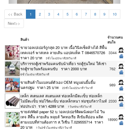
<< Back
1
2
3
4
5
6
7
8
9
10
Next>>
จำนวนคน
สินค้า
สนใจ
ขายวอลเปเปอร์ถูกสุด 20 บาท เนื้อวินิลเช็ดล้างได้ สีพื้น
เทคเจอร์ พาสเทล ลายเส้น แอปสแท็ค T 0846570726
3344
ราคา 20 บาท
3ชั่วโมง20นาที28วินาที
บริการรถตู้เช่าพร้อมคนขับนำเที่ยว รถตู้รุ่นใหม่ ให้เช่า
รถตู้รายวันพร้อมคนขับ ราคา 2000 บาท
762
6ชั่วโมง5นาที36วินาที
ขายสินค้าในแบลนด์ตัวเอง OEM หมูแผ่นยิ้มยิ้ม
989
นครปฐม ราคา 25 บาท
23ชั่วโมง22นาที1วินาที
เหล็ก สเตนเลส สแตนเลส ท่อเหล็กมีตะเข็บ ท่อเหล็ก
ไม่มีตะเข็บ ท่อไร้ตะเข็บ ท่อเหล็กหนา ท่อชุบกัลวาไนท์
2330
ท่อประปา ราคา 4289 บาท
1วัน49นาที3วินาที
ขายส่งWall paper 52 บ.วอลเปเปอร์ติดผนังดอกไม้ วิน
เทจ สีพื้น ลายเส้น หลุยส์ วิคทอเรีย สีเข้มสีอ่อน ผลิต
18990
ตามแบบที่ท่านต้องการ ส.วีเซิ่น T.029555714 ราคา
20 บาท
1วัน3ชั่วโมง46นาที21วินาที