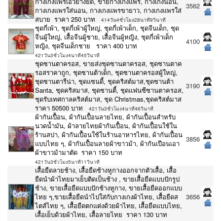
กางเกงแพรเอวยางยืด, ขายกางเกงแพร, กางเกงนอน,
3562
กางเกงแพรใส่นอน, กางเกงแพรขายาว, กางเกงแพรใส่
สบาย ราคา 250 บาท
414วัน4ชั่วโมง28นาที9วินาที
ชุดกี่เพ้า, ชุดกี่เพ้าผู้ใหญ่, ชุดกี่เพ้าเด็ก, ชุดจีนเด็ก, ชุด
จีนผู้ใหญ่, เสื้อจีนผู้ชาย, เสื้อจีนผู้หญิง, ชุดกี่เพ้าเด็ก
4100
หญิง, ชุดจีนเด็กชาย ราคา 400 บาท
421วัน3ชั่วโมง4นาที45วินาที
ชุดซานตาครอส, ขายส่งชุดซานตาครอส, ชุดซานตาค
รอสราคาถูก, ชุดซานต้าเด็ก, ชุดซานตาครอสผู้ใหญ่,
ชุดซานตารีน่า, ชุดแซนดี้, ชุดคริสต์มาส,ชุดซานต้า
3190
Santa, ชุดคริสมาส, ชุดซานตี้, ชุดแฟนซีซานตาครอส,
ชุดรับเทศกาลคริสต์มาส, ชุด Christmas,ชุดคริสต์มาส
ราคา 50500 บาท
421วัน3ชั่วโมง4นาที46วินาที
ผ้ากันเปื้อน, ผ้ากันเปื้อนลายไทย, ผ้ากันเปื้อนสำหรับ
นวดน้ำมัน, ผ้าลายไทยผ้ากันเปื้อน, ผ้ากันเปื้อนใช้ใน
ร้านสปา, ผ้ากันเปื้อนใช้ในร้านอาหารไทย, ผ้ากันเปื้อน
3856
แบบไทย ๆ, ผ้ากันเปื้อนลายผ้าขาวม้า, ผ้ากันเปือนเอา
ผ้าขาวม้ามาตัด ราคา 150 บาท
421วัน3ชั่วโมง5นาที11วินาที
เสื้อยืดลายช้าง, เสื้อยืดช้างหูกางออกจากตัวเสื้อ, เสื้อ
ยืดนำผ้าไทยมาเย็บติดเป็นช้าง , ขายเสื้อยืดแบบปักรูป
ช้าง, ขายเสื้อยืดแบบปักช้างหูกาง, ขายเสื้อยืดออกแบบ
ไทย ๆ,ขายเสื้อยืดนำไปใส่กับกางเกงผ้าไทย, เสื้อยืดส
3656
ไตส์ไทย ๆ, เสื้อยืดตกแต่งด้วยผ้าไทย, เสื้อยืดแบบไทย,
เสื้อเย็บด้วยผ้าไทย, เสื้อลายไทย ราคา 130 บาท