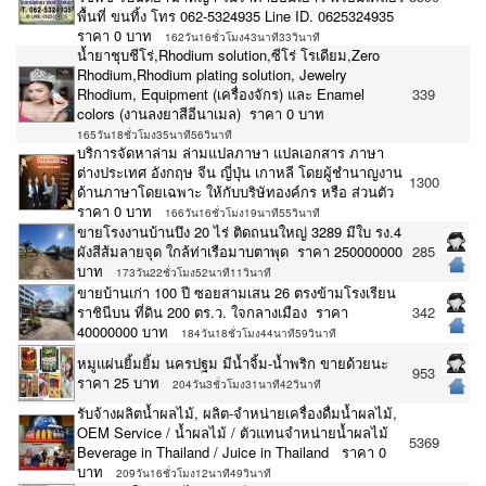
พื้นที่ ขนทิ้ง โทร 062-5324935 Line ID. 0625324935
ราคา 0 บาท
162วัน16ชั่วโมง43นาที33วินาที
น้ำยาชุบชีโร่,Rhodium solution,ซีโร่ โรเดียม,Zero
Rhodium,Rhodium plating solution, Jewelry
Rhodium, Equipment (เครื่องจักร) และ Enamel
339
colors (งานลงยาสีอีนาเมล) ราคา 0 บาท
165วัน18ชั่วโมง35นาที56วินาที
บริการจัดหาล่าม ล่ามแปลภาษา แปลเอกสาร ภาษา
ต่างประเทศ อังกฤษ จีน ญี่ปุ่น เกาหลี โดยผู้ชำนาญงาน
1300
ด้านภาษาโดยเฉพาะ ให้กับบริษัทองค์กร หรือ ส่วนตัว
ราคา 0 บาท
166วัน16ชั่วโมง19นาที55วินาที
ขายโรงงานบ้านบึง 20 ไร่ ติดถนนใหญ่ 3289 มีใบ รง.4
ผังสีส้มลายจุด ใกล้ท่าเรือมาบตาพุด ราคา 250000000
285
บาท
173วัน22ชั่วโมง52นาที11วินาที
ขายบ้านเก่า 100 ปี ซอยสามเสน 26 ตรงข้ามโรงเรียน
ราชินีบน ที่ดิน 200 ตร.ว. ใจกลางเมือง ราคา
342
40000000 บาท
184วัน18ชั่วโมง44นาที59วินาที
หมูแผ่นยิ้มยิ้ม นครปฐม มีน้ำจิ้ม-น้ำพริก ขายด้วยนะ
953
ราคา 25 บาท
204วัน3ชั่วโมง31นาที42วินาที
รับจ้างผลิตน้ำผลไม้, ผลิต-จำหน่ายเครื่องดื่มน้ำผลไม้,
OEM Service / น้ำผลไม้ / ตัวแทนจำหน่ายน้ำผลไม้
5369
Beverage in Thailand / Juice in Thailand ราคา 0
บาท
209วัน16ชั่วโมง12นาที49วินาที