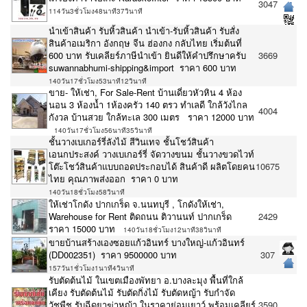
3047
114วัน3ชั่วโมง48นาที37วินาที
นำเข้าสินค้า รับหิ้วสินค้า นำเข้า-รับหิ้วสินค้า รับสั่ง
สินค้าอเมริกา อังกฤษ จีน ฮ่องกง กลับไทย เริ่มต้นที่
600 บาท รับเคลียร์ภาษีนำเข้า ยินดีให้คำปรึกษาครับ
3669
suwannabhumi-shipping&import ราคา 600 บาท
140วัน17ชั่วโมง53นาที12วินาที
ขาย- ให้เช่า, For Sale-Rent บ้านเดี่ยวหัวหิน 4 ห้อง
นอน 3 ห้องน้ำ 1ห้องครัว 140 ตรว ทำเลดี ใกล้วังไกล
4004
กังวล บ้านสวย ใกล้ทะเล 300 เมตร ราคา 12000 บาท
140วัน17ชั่วโมง56นาที35วินาที
ชั้นวางเบเกอร์รี่ลังไม้ สีวินเทจ ชั้นโชว์สินค้า
เอนกประสงค์ วางเบเกอร์รี่ จัดวางขนม ชั้นวางขวดไวท์
โต๊ะโชว์สินค้าแบบถอดประกอบได้ สินค้าดี ผลิตโดยคน
10675
ไทย คุณภาพส่งออก ราคา 0 บาท
140วัน18ชั่วโมง58วินาที
ให้เช่าโกดัง ปากเกร็ด จ.นนทบุรี , โกดังให้เช่า,
Warehouse for Rent ติดถนน ติวานนท์ ปากเกร็ด
2429
ราคา 15000 บาท
140วัน18ชั่วโมง12นาที38วินาที
ขายบ้านสร้างเองซอยแก้วอินทร์ บางใหญ่-แก้วอินทร์
(DD002351) ราคา 9500000 บาท
307
157วัน1ชั่วโมง1นาที4วินาที
รับตัดต้นไม้ ในเขตเมืองพัทยา อ.บางละมุง พื้นที่ใกล้
เคียง รับตัดต้นไม้ รับตัดกิ่งไม้ รับตัดหญ้า รับกำจัด
วัชพืช รับฉีดยาฆ่าหญ้า ในราคาย่อมเยาว์ พร้อมเคลียร์
3590