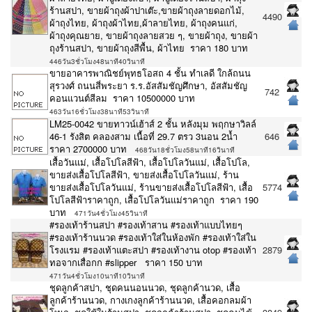
ร้านสปา, ขายผ้าถุงผ้าปาเต๊ะ,ขายผ้าถุงลายดอกไม้,
4490
ผ้าถุงไทย, ผ้าถุงผ้าไทย,ผ้าลายไทย, ผ้าถุงคนแก่,
ผ้าถุงคุณยาย, ขายผ้าถุงลายสวย ๆ, ขายผ้าถุง, ขายผ้า
ถุงร้านสปา, ขายผ้าถุงสีพื้น, ผ้าไทย ราคา 180 บาท
446วัน3ชั่วโมง48นาที40วินาที
ขายอาคารพาณิชย์พุทธโอสถ 4 ชั้น ทำเลดี ใกล้ถนน
สุรวงศ์ ถนนสี่พระยา ร.ร.อัสสัมชัญศึกษา, อัสสัมชัญ
742
คอนแวนต์สีลม ราคา 10500000 บาท
463วัน16ชั่วโมง38นาที53วินาที
LM25-0042 ขายทาวน์เฮ้าส์ 2 ชั้น หลังมุม พฤกษาวิลล์
46-1 รังสิต คลองสาม เนื้อที่ 29.7 ตรว 3นอน 2น้ำ
646
ราคา 2700000 บาท
468วัน18ชั่วโมง58นาที16วินาที
เสื้อวันแม่, เสื้อโปโลสีฟ้า, เสื้อโปโลวันแม่, เสื้อโปโล,
ขายส่งเสื้อโปโลสีฟ้า, ขายส่งเสื้อโปโลวันแม่, ร้าน
ขายส่งเสื้อโปโลวันแม่, ร้านขายส่งเสื้อโปโลสีฟ้า, เสื้อ
5774
โปโลสีฟ้าราคาถูก, เสื้อโปโลวันแม่ราคาถูก ราคา 190
บาท
471วัน4ชั่วโมง45วินาที
#รองเท้าร้านสปา #รองเท้าสาน #รองเท้าแบบไทยๆ
#รองเท้าร้านนวด #รองเท้าใส่ในห้องพัก #รองเท้าใส่ใน
โรงแรม #รองเท้าแตะสปา #รองเท้างาน otop #รองเท้า
2879
ทอจากเสื่อกก #slipper ราคา 150 บาท
471วัน4ชั่วโมง10นาที10วินาที
ชุดลูกค้าสปา, ชุดคนนอนนวด, ชุดลูกค้านวด, เสื้อ
ลูกค้าร้านนวด, กางเกงลูกค้าร้านนวด, เสื้อคอกลมผ้า