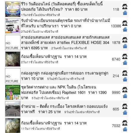
รีวิว วันดีออนไลน์ (วันดีลอตเตอรี่) ซื้อเลขเด็ดเว็บนี้
ปลอดภัย ได้เงินจริงไหม? ราคา 80 บาท
118
1วัน16ชั่วโมง33นาที59วินาที
รับจำนำทะเบียนรถยนต์ทุกชนิด รถเก่าที่จำนำยากไม่มี
ที่ไหนรับ มาปรึกษาเรา ราคา 0 บาท
13386
2วัน3ชั่วโมง31นาที26วินาที
สายอ่อนสเตนเลส สายอ่อนสแตนเลส สายถักสแตนเลส
สายเฟล็กซ์ สายเฟลก สายflex FLEXIBLE HOSE 304
1878
ราคา 6395 บาท
2วัน4ชั่วโมง19นาที4วินาที
ก้อนเชื้อเห็ดนางฟ้าภูฐาน ราคา 14 บาท
6740
2วัน11ชั่วโมง8นาที53วินาที
กล่องลูกฟูก กล่องลูกฟูกเพื่อการส่งออก กระดาษลูกฟูก
214
ราคา 10 บาท
5วัน3ชั่วโมง51นาที14วินาที
ชุดวัดค่ากรดด่าง และ NPK ในดิน (ไนโตรเจน
ฟอสฟอรัส โปแตสเซียม) Rapitest 1601 ราคา 1390
9990
บาท
5วัน21ชั่วโมง56นาที6วินาที
จำหน่าย – ติดตั้ง กระเบื้อง โครงหลังคา ถอดแบบแจ้ง
605
ราคาฟรี ราคา 25 บาท
9วัน2ชั่วโมง6นาที29วินาที
ก้อนเชื้อเห็ดนางฟ้าภูฐาน ราคา 14 บาท
7032
11วัน11ชั่วโมง4นาที39วินาที