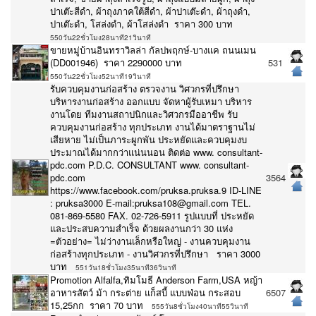
ปาเต๊ะสีดำ, ผ้าถุงภาคใต้สีดำ, ผ้าปาเต๊ะดำ, ผ้าถุงดำ,
ปาเต๊ะดำ, โสล่งดำ, ผ้าโสล่งดำ ราคา 300 บาท
550วัน22ชั่วโมง28นาที21วินาที
ขายหมู่บ้านอินทราวิลล่า กัลปพฤกษ์-บางแค ถนนเมน
(DD001946) ราคา 2290000 บาท
531
550วัน22ชั่วโมง52นาที19วินาที
รับควบคุมงานก่อสร้าง ตรวจงาน วิศวกรที่ปรึกษา
บริหารงานก่อสร้าง ออกแบบ จัดหาผู้รับเหมา บริหาร
งานโดย ทีมงานสถาปนิกและวิศวกรมืออาชีพ รับ
ควบคุมงานก่อสร้าง ทุกประเภท งานได้มาตราฐานไม่
เสียหาย ไม่เป็นภาระผูกพัน ประหยัดและควบคุมงบ
ประมาณได้มากกว่าแน่นนอน ติดต่อ www. consultant-
pdc.com P.D.C. CONSULTANT www. consultant-
pdc.com
3564
https://www.facebook.com/pruksa.pruksa.9 ID-LINE
: pruksa3000 E-mail:pruksa108@gmail.com TEL.
081-869-5580 FAX. 02-726-5911 รูปแบบที่ ประหยัด
และประสบความสำเร็จ ด้วยผลงานกว่า 30 แห่ง
=ตัวอย่าง= ไม่ว่างานเล็กหรือใหญ่ - งานควบคุมงาน
ก่อสร้างทุกประเภท - งานวิศวกรที่ปรึกษา ราคา 3000
บาท
551วัน18ชั่วโมง35นาที36วินาที
Promotion Alfalfa,ทิมโมธี Anderson Farm,USA หญ้า
อาหารสัตว์ ม้า กระต่าย แก็สบี้ แบบฟ่อน กระสอบ
6507
15,25กก ราคา 70 บาท
555วัน8ชั่วโมง40นาที55วินาที