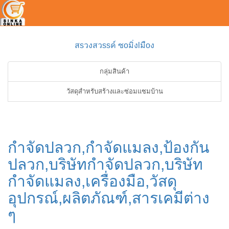
สsวงสวssค์ ซoมิ่งlมืoง
กลุ่มสินค้า
วัสดุสำหรับสร้างและซ่อมแซมบ้าน
กำจัดปลวก,กำจัดแมลง,ป้องกัน
ปลวก,บริษัทกำจัดปลวก,บริษัท
กำจัดแมลง,เครื่องมือ,วัสดุ
อุปกรณ์,ผลิตภัณฑ์,สารเคมีต่าง
ๆ