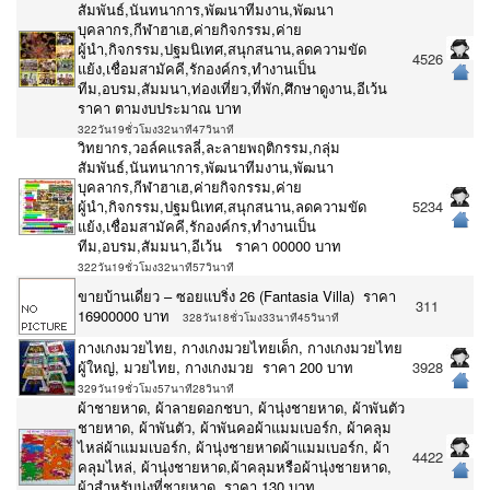
สัมพันธ์,นันทนาการ,พัฒนาทีมงาน,พัฒนา
บุคลากร,กีฬาฮาเฮ,ค่ายกิจกรรม,ค่าย
ผู้นำ,กิจกรรม,ปฐมนิเทศ,สนุกสนาน,ลดความขัด
4526
แย้ง,เชื่อมสามัคคี,รักองค์กร,ทำงานเป็น
ทีม,อบรม,สัมมนา,ท่องเที่ยว,ที่พัก,ศึกษาดูงาน,อีเว้น
ราคา ตามงบประมาณ บาท
322วัน19ชั่วโมง32นาที47วินาที
วิทยากร,วอล์คแรลลี่,ละลายพฤติกรรม,กลุ่ม
สัมพันธ์,นันทนาการ,พัฒนาทีมงาน,พัฒนา
บุคลากร,กีฬาฮาเฮ,ค่ายกิจกรรม,ค่าย
ผู้นำ,กิจกรรม,ปฐมนิเทศ,สนุกสนาน,ลดความขัด
5234
แย้ง,เชื่อมสามัคคี,รักองค์กร,ทำงานเป็น
ทีม,อบรม,สัมมนา,อีเว้น ราคา 00000 บาท
322วัน19ชั่วโมง32นาที57วินาที
ขายบ้านเดี่ยว – ซอยแบริ่ง 26 (Fantasia Villa) ราคา
311
16900000 บาท
328วัน18ชั่วโมง33นาที45วินาที
กางเกงมวยไทย, กางเกงมวยไทยเด็ก, กางเกงมวยไทย
ผู้ใหญ่, มวยไทย, กางเกงมวย ราคา 200 บาท
3928
329วัน19ชั่วโมง57นาที28วินาที
ผ้าชายหาด, ผ้าลายดอกชบา, ผ้านุ่งชายหาด, ผ้าพันตัว
ชายหาด, ผ้าพันตัว, ผ้าพันคอผ้าแมมเบอร์ก, ผ้าคลุม
ไหล่ผ้าแมมเบอร์ก, ผ้านุ่งชายหาดผ้าแมมเบอร์ก, ผ้า
4422
คลุมไหล่, ผ้านุ่งชายหาด,ผ้าคลุมหรือผ้านุ่งชายหาด,
ผ้าสำหรับนุ่งที่ชายหาด ราคา 130 บาท