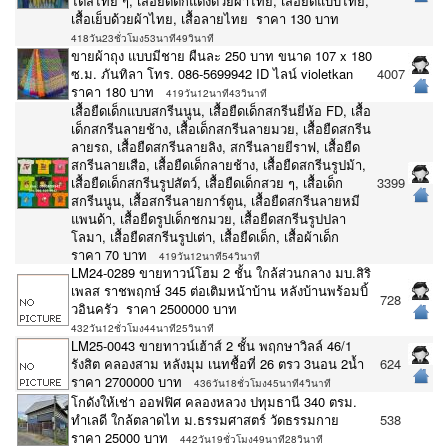
ไตส์ไทย ๆ, เสื้อยืดตกแต่งด้วยผ้าไทย, เสื้อยืดแบบไทย,
เสื้อเย็บด้วยผ้าไทย, เสื้อลายไทย ราคา 130 บาท
418วัน23ชั่วโมง53นาที49วินาที
ขายผ้าถุง แบบมีชาย ผืนละ 250 บาท ขนาด 107 x 180
ซ.ม. ภันทิลา โทร. 086-5699942 ID ไลน์ violetkan
4007
ราคา 180 บาท
419วัน12นาที43วินาที
เสื้อยืดเด็กแบบสกรีนนูน, เสื้อยืดเด็กสกรีนยี่ห้อ FD, เสื้อ
เด็กสกรีนลายช้าง, เสื้อเด็กสกรีนลายมวย, เสื้อยืดสกรีน
ลายรถ, เสื้อยืดสกรีนลายลิง, สกรีนลายยีราฟ, เสื้อยืด
สกรีนลายเสือ, เสื้อยืดเด็กลายช้าง, เสื้อยืดสกรีนรูปม้า,
เสื้อยืดเด็กสกรีนรูปสัตว์, เสื้อยืดเด็กสวย ๆ, เสื้อเด็ก
3399
สกรีนนูน, เสื้อสกรีนลายการ์ตูน, เสื้อยืดสกรีนลายหมี
แพนด้า, เสื้อยืดรูปเด็กชกมวย, เสื้อยืดสกรีนรูปปลา
โลมา, เสื้อยืดสกรีนรูปเต่า, เสื้อยืดเด็ก, เสื้อผ้าเด็ก
ราคา 70 บาท
419วัน12นาที54วินาที
LM24-0289 ขายทาวน์โฮม 2 ชั้น ใกล้ส่วนกลาง มบ.สิริ
เพลส ราชพฤกษ์ 345 ต่อเติมหน้าบ้าน หลังบ้านพร้อมบิ้
728
วอินครัว ราคา 2500000 บาท
432วัน12ชั่วโมง44นาที25วินาที
LM25-0043 ขายทาวน์เฮ้าส์ 2 ชั้น พฤกษาวิลล์ 46/1
รังสิต คลองสาม หลังมุม เนทชื้อที่ 26 ตรว 3นอน 2น้ำ
624
ราคา 2700000 บาท
436วัน18ชั่วโมง45นาที4วินาที
โกดังให้เช่า ออฟฟิศ คลองหลวง ปทุมธานี 340 ตรม.
ทำเลดี ใกล้ตลาดไท ม.ธรรมศาสตร์ วัดธรรมกาย
538
ราคา 25000 บาท
442วัน19ชั่วโมง49นาที28วินาที