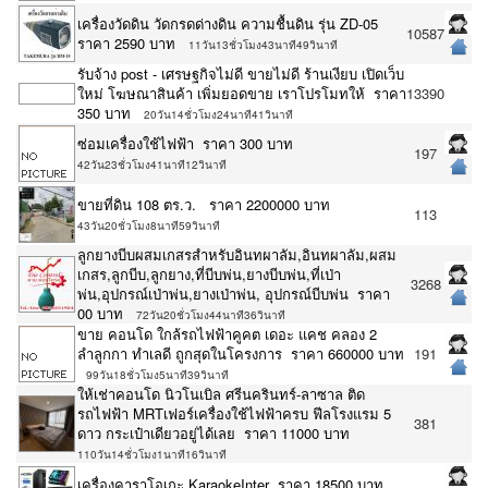
เครื่องวัดดิน วัดกรดด่างดิน ความชื้นดิน รุ่น ZD-05
10587
ราคา 2590 บาท
11วัน13ชั่วโมง43นาที49วินาที
รับจ้าง post - เศรษฐกิจไม่ดี ขายไม่ดี ร้านเงียบ เปิดเว็บ
ใหม่ โฆษณาสินค้า เพิ่มยอดขาย เราโปรโมทให้ ราคา
13390
350 บาท
20วัน14ชั่วโมง24นาที41วินาที
ซ่อมเครื่องใช้ไฟฟ้า ราคา 300 บาท
197
42วัน23ชั่วโมง41นาที12วินาที
ขายที่ดิน 108 ตร.ว. ราคา 2200000 บาท
113
43วัน20ชั่วโมง8นาที59วินาที
ลูกยางบีบผสมเกสรสำหรับอินทผาลัม,อินทผาลัม,ผสม
เกสร,ลูกบีบ,ลูกยาง,ที่บีบพ่น,ยางบีบพ่น,ที่เป่า
3268
พ่น,อุปกรณ์เป่าพ่น,ยางเป่าพ่น, อุปกรณ์บีบพ่น ราคา
00 บาท
72วัน20ชั่วโมง44นาที36วินาที
ขาย คอนโด ใกล้รถไฟฟ้าคูคต เดอะ แคช คลอง 2
ลำลูกกา ทำเลดี ถูกสุดในโครงการ ราคา 660000 บาท
191
99วัน18ชั่วโมง5นาที39วินาที
ให้เช่าคอนโด นิวโนเบิล ศรีนครินทร์-ลาซาล ติด
รถไฟฟ้า MRTเฟอร์เครื่องใช้ไฟฟ้าครบ ฟีลโรงแรม 5
381
ดาว กระเป๋าเดียวอยู่ได้เลย ราคา 11000 บาท
110วัน14ชั่วโมง1นาที16วินาที
เครื่องคาราโอเกะ KaraokeInter ราคา 18500 บาท