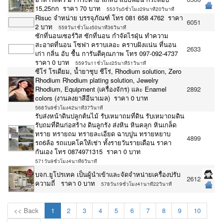
15,25กก ราคา 70 บาท
553วัน5ชั่วโมง29นาที20วินาที
Risuc จำหน่าย บรรจุภัณฑ์ โทร 081 658 4762 ราคา
6051
2 บาท
559วัน1ชั่วโมง50นาที36วินาที
ซักที่นอนเซอร์วิส ซักที่นอน กำจัดไรฝุ่น ทำความ
สะอาดที่นอน โซฟา คราบเลอะ คราบฝังแน่น‎ ที่นอน
2633
เก่า กลิ่น อับ ชื้น การันตีคุณภาพ โทร 097-092-4737
ราคา 0 บาท
559วัน11ชั่วโมง25นาที51วินาที
ซีโร่ โรเดียม, น้ำยาชุบ ชีโร่, Rhodium solution, Zero
Rhodium Rhodium plating solution, Jewelry
Rhodium, Equipment (เครื่องจักร) และ Enamel
2892
colors (งานลงยาสีอีนาเมล) ราคา 0 บาท
568วัน9ชั่วโมง42นาที37วินาที
รับส่งหน้าดินปลูกต้นไม้ รับเหมาถมที่ดิน รับเหมาถมดิน
รับถมที่ดินก่อสร้าง ดินลูกรัง ส่งหิน หินคลุก หินเกล็ด
ทราย ทรายถม ทรายละเอียด ฉาบปูน ทรายหยาบ
4899
รถ6ล้อ รถแบคโคให้เช่า ทั้งรายวันรายเดือน ราคา
กันเอง โทร 0874971315 ราคา 0 บาท
571วัน9ชั่วโมง4นาที6วินาที
บจก.ยูโปรเทค เป็นผู้นำเข้าและจัดจำหน่ายเครื่องปรับ
2612
ความถี่ ราคา 0 บาท
578วัน19ชั่วโมง41นาที22วินาที
<< Back
1
2
3
4
5
6
7
8
9
10