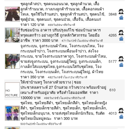
ชุดลูกค้าสปา, ชุดคนนอนนวด, ชุดลูกค้านวด, เสื้อ
ลูกค้าร้านนวด, กางเกงลูกค้าร้านนวด, เสื้อคอกลมผ้า
โทเล, ชุดใช้ในร้านสปา, ชุดลูกค้าร้านสปา, ชุดคนไข้,
3848
ชุดผู้ป่วย, ชุดคนแก่, ชุดคนป่วย, เสื้อจีน, เสื้อคนแก่
ราคา 120 บาท
469วัน59นาที9วินาที
รับซ่อมบ้าน อาคาร ปรับปรุงแก้ไข ซ่อมบ้านอาคาร
ทรุดแตกร้าว อย่างถูกวิธี ถูกหลักวิศวกรรม โดยมือ
4265
อาชีพ ราคา 3000 บาท
471วัน13ชั่วโมง50นาที48วินาที
จูงกระเบน, จูงกระเบนผ้าไหม, โจงกระเบนไหม, โจง
กระเบนเจ้าบ่าว, โจงกระเบนเพื่อนเจ้าบ่าว, ส่งโจง
กระเบน, ขายโจงกระเบนราคาถูก, โจงกระเบนผ้าไหม,
ขายส่งจูงกระเบน, จูงกระเบนผู้ใหญ่, จูงกระเบนเด็ก,
5177
กางเด็กใส่แบบชุดไทย,จูงกระเบนใส่กับชุดไทย, โจง
กระเบน, โจงกระเบนเด็ก, โจงกระเบนผู้ใหญ่, ผ้าไทย
ราคา 350 บาท
482วัน18ชั่วโมง12นาที3วินาที
ให้เช่าบ้านหรู ใจกลางห้วยขวาง | ซอย
ประชาสงเคราะห์ 27 บ้านสวย กว้างขวาง พร้อมเข้าอยู่
610
เหมาะสำหรับอยู่อาศัย หรือทำโฮมออฟฟิศ ราคา
130000 บาท
496วัน19ชั่วโมง43นาที55วินาที
ชุดไทย, ชุดไทยสีดำ, ชุดไทยเด็กสีดำ, ชุดไทยเด็กหญิง
สีดำ, ชุดไทยเด็กชายสีดำ, ชุดไทยเด็ก, ชุดไทยเด็กเล็ก,
ชุดไทยเด็กอนุบาล, ขายส่งชุดไทยเด็กนักเรียน, รับตัด
4013
ชุดไทยเป็นหมู่คณะ ราคา 300 บาท
503วัน23ชั่วโมง35นาที33วินาที