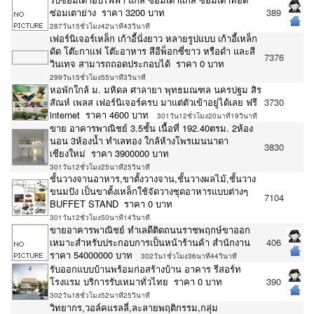
ซ่อมเตาย่าง ราคา 3200 บาท
389
287วัน15ชั่วโมง42นาที43วินาที
เฟอร์นิเจอร์เหล็ก เก้าอี้นั่งยาว หลายรูปแบบ เก้าอี้เหล็ก
ดัด โต๊ะกาแฟ โต๊ะอาหาร สีอีพ็อกซี่ขาว หรือดำ และสี
7376
วินเทจ สามารถถอดประกอบได้ ราคา 0 บาท
299วัน15ชั่วโมง55นาที3วินาที
หอพักใกล้ ม. มหิดล ศาลายา พุทธมณฑล นครปฐม สิร
สัณห์ เพลส เฟอร์นิเจอร์ครบ มาแต่ตัวเข้าอยู่ได้เลย ฟรี
3730
internet ราคา 4600 บาท
301วัน12ชั่วโมง20นาที19วินาที
ขาย อาคารพาณิชย์ 3.5ชั้น เนื้อที่ 192.40ตรม. 2ห้อง
นอน 3ห้องน้ำ ทำเลทอง ใกล้ห้างโพรเมนนาดา
3830
เชียงใหม่ ราคา 3900000 บาท
301วัน12ชั่วโมง25นาที25วินาที
ชั้นวางจานอาหาร,ขาตั้งวางจาน,ชั้นวางผลไม้,ชั้นวาง
ขนมปัง เป็นขาตั้งเหล็กใช้จัดวางชุดอาหารแบบต่างๆ
7104
BUFFET STAND ราคา 0 บาท
301วัน12ชั่วโมง50นาที14วินาที
ขายอาคารพาณิชย์ ทำเลดีติดถนนราชพฤกษ์ขาออก
เหมาะสำหรับประกอบการเป็นหน้าร้านค้า สำนักงาน
406
ราคา 54000000 บาท
302วัน1ชั่วโมง36นาที44วินาที
รับออกแบบบ้านพร้อมก่อสร้างบ้าน อาคาร รีสอร์ท
โรงแรม บริการรับเหมาทั่วไทย ราคา 0 บาท
390
302วัน18ชั่วโมง52นาที25วินาที
วิทยากร,วอล์คแรลลี่,ละลายพฤติกรรม,กลุ่ม