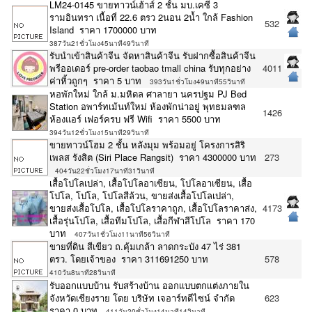
LM24-0145 ขายทาวน์เฮ้าส์ 2 ชั้น มบ.เคซี 3
รามอินทรา เนื้อที่ 22.6 ตรว 2นอน 2น้ำ ใกล้ Fashion
532
Island ราคา 1700000 บาท
387วัน21ชั่วโมง45นาที49วินาที
รับนำเข้าสินค้าจีน จัดหาสินค้าจีน รับฝากซื้อสินค้าจีน
พรีออเดอร์ pre-order taobao tmall china รับทุกอย่าง
4011
ค่าหิ้วถูกๆ ราคา 5 บาท
393วัน1ชั่วโมง49นาที55วินาที
หอพักใหม่ ใกล้ ม.มหิดล ศาลายา นครปฐม PJ Bed
Station อพาร์ทเม้นท์ใหม่ ห้องพักน่าอยู่ พุทธมลฑล
1426
ห้องแอร์ เฟอร์ครบ ฟรี Wifi ราคา 5500 บาท
394วัน12ชั่วโมง15นาที29วินาที
ขายทาวน์โฮม 2 ชั้น หลังมุม พร้อมอยู่ โครงการสิริ
เพลส รังสิต (Siri Place Rangsit) ราคา 4300000 บาท
273
404วัน22ชั่วโมง17นาที31วินาที
เสื้อโปโลเปล่า, เสื้อโปโลอาเซียน, โปโลอาเซียน, เสื้อ
โปโล, โปโล, โปโลสีล้วน, ขายส่งเสื้อโปโลเปล่า,
ขายส่งเสื้อโปโล, เสื้อโปโลราคาถูก, เสื้อโปโลราคาส่ง,
4173
เสื้อรุ่นโปโล, เสื้อทีมโปโล, เสื้อกีฬาสีโปโล ราคา 170
บาท
407วัน1ชั่วโมง11นาที56วินาที
ขายที่ดิน สีเขียว ถ.คุ้มเกล้า ลาดกระบัง 47 ไร่ 381
ตรว. โดยเจ้าของ ราคา 311691250 บาท
578
410วัน8นาที28วินาที
รับออกเเบบบ้าน รับสร้างบ้าน ออกเเบบตกเเต่งภายใน
จังหวัดเชียงราย โดย บริษัท เจอาร์ทดีไซน์ จำกัด
623
ราคา 0 บาท
411วัน20ชั่วโมง14นาที14วินาที