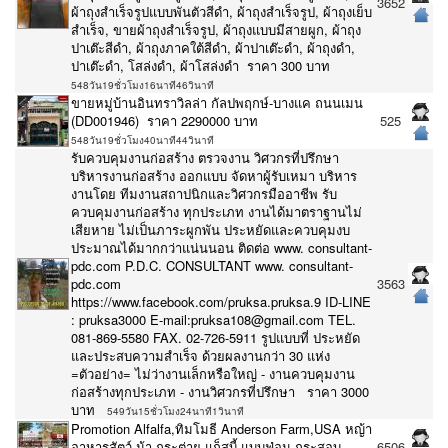
3652
ผ้าถุงสำเร็จรูปแบบพันตัวสีดำ, ผ้าถุงสำเร็จรูป, ผ้าถุงเย็บ
สำเร็จ, ขายผ้าถุงสำเร็จรูป, ผ้าถุงแบบมีสายผูก, ผ้าถุง
ปาเต๊ะสีดำ, ผ้าถุงภาคใต้สีดำ, ผ้าปาเต๊ะดำ, ผ้าถุงดำ,
ปาเต๊ะดำ, โสล่งดำ, ผ้าโสล่งดำ ราคา 300 บาท
548วัน19ชั่วโมง16นาที46วินาที
ขายหมู่บ้านอินทราวิลล่า กัลปพฤกษ์-บางแค ถนนเมน
(DD001946) ราคา 2290000 บาท
525
548วัน19ชั่วโมง40นาที44วินาที
รับควบคุมงานก่อสร้าง ตรวจงาน วิศวกรที่ปรึกษา
บริหารงานก่อสร้าง ออกแบบ จัดหาผู้รับเหมา บริหาร
งานโดย ทีมงานสถาปนิกและวิศวกรมืออาชีพ รับ
ควบคุมงานก่อสร้าง ทุกประเภท งานได้มาตราฐานไม่
เสียหาย ไม่เป็นภาระผูกพัน ประหยัดและควบคุมงบ
ประมาณได้มากกว่าแน่นนอน ติดต่อ www. consultant-
pdc.com P.D.C. CONSULTANT www. consultant-
pdc.com
3563
https://www.facebook.com/pruksa.pruksa.9 ID-LINE
: pruksa3000 E-mail:pruksa108@gmail.com TEL.
081-869-5580 FAX. 02-726-5911 รูปแบบที่ ประหยัด
และประสบความสำเร็จ ด้วยผลงานกว่า 30 แห่ง
=ตัวอย่าง= ไม่ว่างานเล็กหรือใหญ่ - งานควบคุมงาน
ก่อสร้างทุกประเภท - งานวิศวกรที่ปรึกษา ราคา 3000
บาท
549วัน15ชั่วโมง24นาที1วินาที
Promotion Alfalfa,ทิมโมธี Anderson Farm,USA หญ้า
อาหารสัตว์ ม้า กระต่าย แก็สบี้ แบบฟ่อน กระสอบ
6506