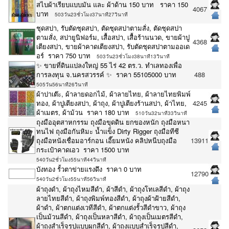
สไบผ้าเรียบแบบมัน และ ผ้าด้าน 150 บาท ราคา 150
4067
บาท
503วัน23ชั่วโมง37นาที27วินาที
ชุดสปา, รับตัดชุดสปา, ตัดชุดสปาตามสั่ง, ตัดชุดสปา
ตามสั่ง, สปายูนิฟอร์ม, เสื้อสปา, เสื้อร้านนวด, ขายผ้าปู
4368
เตียงสปา, ขายผ้าคาดเตียงสปา, รับตัดชุดสปาตามออเด
อร์ ราคา 750 บาท
503วัน23ชั่วโมง38นาที13วินาที
✨ ขายที่ดินแปลงใหญ่ 55 ไร่ 42 ตร.ว. ทำเลทองเพื่อ
การลงทุน จ.นครสวรรค์ ✨ ราคา 55105000 บาท
488
505วัน56นาที26วินาที
ผ้าปาเต๊ะ, ผ้าลายดอกไม้, ผ้าลายไทย, ผ้าลายไทยพิมพ์
ทอง, ผ้าปูเตียงสปา, ผ้าถุง, ผ้าปูเตียงร้านสปา, ผ้าไทย,
4245
ผ้าเมตร, ผ้าม้วน ราคา 180 บาท
510วัน32นาที33วินาที
ถุงมืออุตสาหกรรม ถุงมือขุดดิน ยกของหนัก ถุงมือหนา
ทนไฟ ถุงมือกันหิมะ น้ำเเข็ง Dirty Rigger ถุงมือทีซี
ถุงมือหนังเชื่อมอาร์กอน เอี๊ยมหนัง คลิปหนีบถุงมือ
13911
กระเป๋าคาดเอว ราคา 1500 บาท
540วัน2ชั่วโมง55นาที44วินาที
บังทอง รั้วตาข่ายแรงดึง ราคา 0 บาท
12790
540วัน2ชั่วโมง55นาที56วินาที
ผ้าถุงดำ, ผ้าถุงไหมสีดำ, ผ้าสีดำ, ผ้าถุงโทเลสีดำ, ผ้าถุง
ลายไทยสีดำ, ผ้าถุงพิมพ์ทองสีดำ, ผ้าถุงผ้าฝ้ายสีดำ,
ผ้าดำ, ผ้าตกแต่งเวทีสีดำ, ผ้าตกแต่งรั้วสีดำขาว, ผ้าถุง
เป็นม้วนสีดำ, ผ้าถุงเป็นหลาสีดำ, ผ้าถุงเป็นเมตรสีดำ,
ผ้าถุงสำเร็จรูปแบบผูกสีดำ, ผ้าถุงแบบสำเร็จรูปสีดำ,