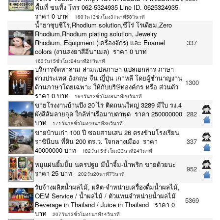
พื้นที่ ขนทิ้ง โทร 062-5324935 Line ID. 0625324935
ราคา 0 บาท
160วัน13ชั่วโมง31นาที58วินาที
น้ำยาชุบชีโร่,Rhodium solution,ซีโร่ โรเดียม,Zero
Rhodium,Rhodium plating solution, Jewelry
Rhodium, Equipment (เครื่องจักร) และ Enamel
337
colors (งานลงยาสีอีนาเมล) ราคา 0 บาท
163วัน15ชั่วโมง24นาที21วินาที
บริการจัดหาล่าม ล่ามแปลภาษา แปลเอกสาร ภาษา
ต่างประเทศ อังกฤษ จีน ญี่ปุ่น เกาหลี โดยผู้ชำนาญงาน
1300
ด้านภาษาโดยเฉพาะ ให้กับบริษัทองค์กร หรือ ส่วนตัว
ราคา 0 บาท
164วัน13ชั่วโมง8นาที20วินาที
ขายโรงงานบ้านบึง 20 ไร่ ติดถนนใหญ่ 3289 มีใบ รง.4
ผังสีส้มลายจุด ใกล้ท่าเรือมาบตาพุด ราคา 250000000
282
บาท
171วัน19ชั่วโมง40นาที36วินาที
ขายบ้านเก่า 100 ปี ซอยสามเสน 26 ตรงข้ามโรงเรียน
ราชินีบน ที่ดิน 200 ตร.ว. ใจกลางเมือง ราคา
337
40000000 บาท
182วัน15ชั่วโมง33นาที24วินาที
หมูแผ่นยิ้มยิ้ม นครปฐม มีน้ำจิ้ม-น้ำพริก ขายด้วยนะ
952
ราคา 25 บาท
202วัน20นาที7วินาที
รับจ้างผลิตน้ำผลไม้, ผลิต-จำหน่ายเครื่องดื่มน้ำผลไม้,
OEM Service / น้ำผลไม้ / ตัวแทนจำหน่ายน้ำผลไม้
5369
Beverage in Thailand / Juice in Thailand ราคา 0
บาท
207วัน13ชั่วโมง1นาที14วินาที