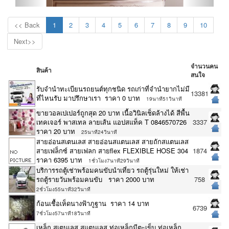
<< Back
1
2
3
4
5
6
7
8
9
10
Next>>
จำนวนคน
สินค้า
สนใจ
รับจำนำทะเบียนรถยนต์ทุกชนิด รถเก่าที่จำนำยากไม่มี
13381
ที่ไหนรับ มาปรึกษาเรา ราคา 0 บาท
19นาที51วินาที
ขายวอลเปเปอร์ถูกสุด 20 บาท เนื้อวินิลเช็ดล้างได้ สีพื้น
เทคเจอร์ พาสเทล ลายเส้น แอปสแท็ค T 0846570726
3337
ราคา 20 บาท
25นาที24วินาที
สายอ่อนสเตนเลส สายอ่อนสแตนเลส สายถักสแตนเลส
สายเฟล็กซ์ สายเฟลก สายflex FLEXIBLE HOSE 304
1874
ราคา 6395 บาท
1ชั่วโมง7นาที29วินาที
บริการรถตู้เช่าพร้อมคนขับนำเที่ยว รถตู้รุ่นใหม่ ให้เช่า
รถตู้รายวันพร้อมคนขับ ราคา 2000 บาท
758
2ชั่วโมง55นาที32วินาที
ก้อนเชื้อเห็ดนางฟ้าภูฐาน ราคา 14 บาท
6739
7ชั่วโมง57นาที18วินาที
เหล็ก สเตนเลส สแตนเลส ท่อเหล็กมีตะเข็บ ท่อเหล็ก