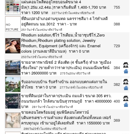
แผ่นคอมโพสิตอลูไทยบอนด์ขนาด 4
มิล(1.25ม.x2.44ม.)ราคาเริ่มต้นที่ 1,400-1,700 บาท
755
ราคา 1200 บาท
227วัน12ชั่วโมง48นาที28วินาที
ที่ดินเปล่าอำเภอด่านขุนทด นครราชสีมา 4 ไร่ทำเลดี
อยู่ติดถนน นม.3012 ราคา - บาท
388
251วัน1ชั่วโมง43นาที47วินาที
Rhodium solution,ซีโร่ โรเดียม,น้ำยาชุบชีโร่,Zero
Rhodium,Rhodium plating solution, Jewelry
Rhodium, Equipment (เครื่องจักร) และ Enamel
729
colors (งานลงยาสีอีนาเมล) ราคา 0 บาท
253วัน13ชั่วโมง4นาที55วินาที
ขายอาคารพาณิชย์ 2 ห้องติด (4 ชั้นครึ่ง) ทำเล “คูเมือง
เชียงใหม่” (ขายต่ำกว่าราคาประเมิน) ถนนมณีนพรัตน์
384
ราคา 26000000 บาท
275วัน20นาที37วินาที
รับออกเเบบบ้าน รับสร้างบ้าน ออกเเบบตกเเต่งภายใน
382
ทั่วไทย ราคา 0 บาท
277วัน18ชั่วโมง38นาที23วินาที
ขายที่ดินเปล่าในราคาประเมิน ถมแล้ว ขนาด 305 ตรว.
ถนนร่มเกล้า ใกล้สนามบินสุวรรณภูมิ ราคา 40000000
400
บาท
281วัน1ชั่วโมง21นาที34วินาที
ขายคอนโดพร้อมอยู่ ลุมพินีคอนโดทาวน์
บดินทรเดชา–รามคำแหง ห้องตกแต่งใหม่ทั้งหมด เฟอร์
369
ครบทุกมุม เข้ามาอยู่ได้เลยทันที ราคา 1550000 บาท
286วัน23ชั่วโมง58นาที32วินาที
รับซ่อมเตาอบไฟฟ้า แก๊ส ซ่อมเตาแก๊ส ซ่อมเตาทอด