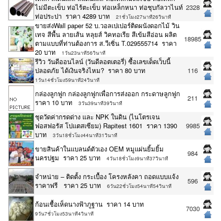
ไม่มีตะเข็บ ท่อไร้ตะเข็บ ท่อเหล็กหนา ท่อชุบกัลวาไนท์
2328
ท่อประปา ราคา 4289 บาท
21ชั่วโมง27นาที26วินาที
ขายส่งWall paper 52 บ.วอลเปเปอร์ติดผนังดอกไม้ วิน
เทจ สีพื้น ลายเส้น หลุยส์ วิคทอเรีย สีเข้มสีอ่อน ผลิต
18985
ตามแบบที่ท่านต้องการ ส.วีเซิ่น T.029555714 ราคา
20 บาท
1วัน23นาที56วินาที
รีวิว วันดีออนไลน์ (วันดีลอตเตอรี่) ซื้อเลขเด็ดเว็บนี้
ปลอดภัย ได้เงินจริงไหม? ราคา 80 บาท
116
1วัน14ชั่วโมง59นาที24วินาที
กล่องลูกฟูก กล่องลูกฟูกเพื่อการส่งออก กระดาษลูกฟูก
211
ราคา 10 บาท
3วัน39นาที39วินาที
ชุดวัดค่ากรดด่าง และ NPK ในดิน (ไนโตรเจน
ฟอสฟอรัส โปแตสเซียม) Rapitest 1601 ราคา 1390
9985
บาท
3วัน18ชั่วโมง44นาที31วินาที
ขายสินค้าในแบลนด์ตัวเอง OEM หมูแผ่นยิ้มยิ้ม
984
นครปฐม ราคา 25 บาท
4วัน18ชั่วโมง9นาที37วินาที
จำหน่าย – ติดตั้ง กระเบื้อง โครงหลังคา ถอดแบบแจ้ง
596
ราคาฟรี ราคา 25 บาท
6วัน22ชั่วโมง54นาที54วินาที
ก้อนเชื้อเห็ดนางฟ้าภูฐาน ราคา 14 บาท
7030
9วัน7ชั่วโมง53นาที4วินาที