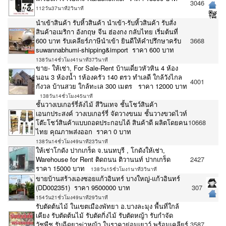
3046
112วัน37นาที2วินาที
นำเข้าสินค้า รับหิ้วสินค้า นำเข้า-รับหิ้วสินค้า รับสั่ง
สินค้าอเมริกา อังกฤษ จีน ฮ่องกง กลับไทย เริ่มต้นที่
600 บาท รับเคลียร์ภาษีนำเข้า ยินดีให้คำปรึกษาครับ
3668
suwannabhumi-shipping&import ราคา 600 บาท
138วัน14ชั่วโมง41นาที37วินาที
ขาย- ให้เช่า, For Sale-Rent บ้านเดี่ยวหัวหิน 4 ห้อง
นอน 3 ห้องน้ำ 1ห้องครัว 140 ตรว ทำเลดี ใกล้วังไกล
4001
กังวล บ้านสวย ใกล้ทะเล 300 เมตร ราคา 12000 บาท
138วัน14ชั่วโมง45นาที
ชั้นวางเบเกอร์รี่ลังไม้ สีวินเทจ ชั้นโชว์สินค้า
เอนกประสงค์ วางเบเกอร์รี่ จัดวางขนม ชั้นวางขวดไวท์
โต๊ะโชว์สินค้าแบบถอดประกอบได้ สินค้าดี ผลิตโดยคน
10668
ไทย คุณภาพส่งออก ราคา 0 บาท
138วัน14ชั่วโมง49นาที23วินาที
ให้เช่าโกดัง ปากเกร็ด จ.นนทบุรี , โกดังให้เช่า,
Warehouse for Rent ติดถนน ติวานนท์ ปากเกร็ด
2427
ราคา 15000 บาท
138วัน15ชั่วโมง1นาที3วินาที
ขายบ้านสร้างเองซอยแก้วอินทร์ บางใหญ่-แก้วอินทร์
(DD002351) ราคา 9500000 บาท
307
154วัน21ชั่วโมง49นาที29วินาที
รับตัดต้นไม้ ในเขตเมืองพัทยา อ.บางละมุง พื้นที่ใกล้
เคียง รับตัดต้นไม้ รับตัดกิ่งไม้ รับตัดหญ้า รับกำจัด
วัชพืช รับฉีดยาฆ่าหญ้า ในราคาย่อมเยาว์ พร้อมเคลียร์
3587