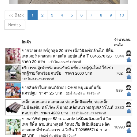
<< Back
1
2
3
4
5
6
7
8
9
10
Next>>
จำนวนคน
สินค้า
สนใจ
ขายวอลเปเปอร์ถูกสุด 20 บาท เนื้อวินิลเช็ดล้างได้ สีพื้น
เทคเจอร์ พาสเทล ลายเส้น แอปสแท็ค T 0846570726
3344
ราคา 20 บาท
2ชั่วโมง29นาที41วินาที
บริการรถตู้เช่าพร้อมคนขับนำเที่ยว รถตู้รุ่นใหม่ ให้เช่า
รถตู้รายวันพร้อมคนขับ ราคา 2000 บาท
762
5ชั่วโมง14นาที49วินาที
ขายสินค้าในแบลนด์ตัวเอง OEM หมูแผ่นยิ้มยิ้ม
989
นครปฐม ราคา 25 บาท
22ชั่วโมง31นาที14วินาที
เหล็ก สเตนเลส สแตนเลส ท่อเหล็กมีตะเข็บ ท่อเหล็ก
ไม่มีตะเข็บ ท่อไร้ตะเข็บ ท่อเหล็กหนา ท่อชุบกัลวาไนท์
2330
ท่อประปา ราคา 4289 บาท
23ชั่วโมง58นาที16วินาที
ขายส่งWall paper 52 บ.วอลเปเปอร์ติดผนังดอกไม้ วิน
เทจ สีพื้น ลายเส้น หลุยส์ วิคทอเรีย สีเข้มสีอ่อน ผลิต
18990
ตามแบบที่ท่านต้องการ ส.วีเซิ่น T.029555714 ราคา
20 บาท
1วัน2ชั่วโมง55นาที34วินาที