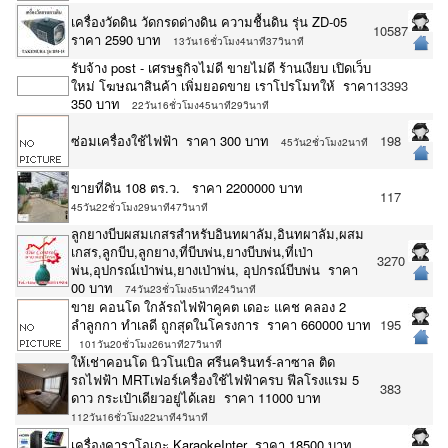
เครื่องวัดดิน วัดกรดด่างดิน ความชื้นดิน รุ่น ZD-05
10587
ราคา 2590 บาท
13วัน16ชั่วโมง4นาที37วินาที
รับจ้าง post - เศรษฐกิจไม่ดี ขายไม่ดี ร้านเงียบ เปิดเว็บ
ใหม่ โฆษณาสินค้า เพิ่มยอดขาย เราโปรโมทให้ ราคา
13393
350 บาท
22วัน16ชั่วโมง45นาที29วินาที
ซ่อมเครื่องใช้ไฟฟ้า ราคา 300 บาท
198
45วัน2ชั่วโมง2นาที
ขายที่ดิน 108 ตร.ว. ราคา 2200000 บาท
117
45วัน22ชั่วโมง29นาที47วินาที
ลูกยางบีบผสมเกสรสำหรับอินทผาลัม,อินทผาลัม,ผสม
เกสร,ลูกบีบ,ลูกยาง,ที่บีบพ่น,ยางบีบพ่น,ที่เป่า
3270
พ่น,อุปกรณ์เป่าพ่น,ยางเป่าพ่น, อุปกรณ์บีบพ่น ราคา
00 บาท
74วัน23ชั่วโมง5นาที24วินาที
ขาย คอนโด ใกล้รถไฟฟ้าคูคต เดอะ แคช คลอง 2
ลำลูกกา ทำเลดี ถูกสุดในโครงการ ราคา 660000 บาท
195
101วัน20ชั่วโมง26นาที27วินาที
ให้เช่าคอนโด นิวโนเบิล ศรีนครินทร์-ลาซาล ติด
รถไฟฟ้า MRTเฟอร์เครื่องใช้ไฟฟ้าครบ ฟีลโรงแรม 5
383
ดาว กระเป๋าเดียวอยู่ได้เลย ราคา 11000 บาท
112วัน16ชั่วโมง22นาที4วินาที
เครื่องคาราโอเกะ KaraokeInter ราคา 18500 บาท