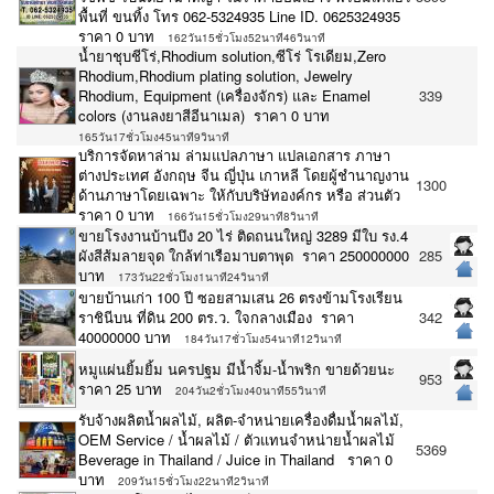
พื้นที่ ขนทิ้ง โทร 062-5324935 Line ID. 0625324935
ราคา 0 บาท
162วัน15ชั่วโมง52นาที46วินาที
น้ำยาชุบชีโร่,Rhodium solution,ซีโร่ โรเดียม,Zero
Rhodium,Rhodium plating solution, Jewelry
Rhodium, Equipment (เครื่องจักร) และ Enamel
339
colors (งานลงยาสีอีนาเมล) ราคา 0 บาท
165วัน17ชั่วโมง45นาที9วินาที
บริการจัดหาล่าม ล่ามแปลภาษา แปลเอกสาร ภาษา
ต่างประเทศ อังกฤษ จีน ญี่ปุ่น เกาหลี โดยผู้ชำนาญงาน
1300
ด้านภาษาโดยเฉพาะ ให้กับบริษัทองค์กร หรือ ส่วนตัว
ราคา 0 บาท
166วัน15ชั่วโมง29นาที8วินาที
ขายโรงงานบ้านบึง 20 ไร่ ติดถนนใหญ่ 3289 มีใบ รง.4
ผังสีส้มลายจุด ใกล้ท่าเรือมาบตาพุด ราคา 250000000
285
บาท
173วัน22ชั่วโมง1นาที24วินาที
ขายบ้านเก่า 100 ปี ซอยสามเสน 26 ตรงข้ามโรงเรียน
ราชินีบน ที่ดิน 200 ตร.ว. ใจกลางเมือง ราคา
342
40000000 บาท
184วัน17ชั่วโมง54นาที12วินาที
หมูแผ่นยิ้มยิ้ม นครปฐม มีน้ำจิ้ม-น้ำพริก ขายด้วยนะ
953
ราคา 25 บาท
204วัน2ชั่วโมง40นาที55วินาที
รับจ้างผลิตน้ำผลไม้, ผลิต-จำหน่ายเครื่องดื่มน้ำผลไม้,
OEM Service / น้ำผลไม้ / ตัวแทนจำหน่ายน้ำผลไม้
5369
Beverage in Thailand / Juice in Thailand ราคา 0
บาท
209วัน15ชั่วโมง22นาที2วินาที