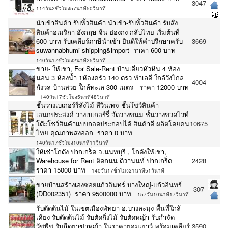
3047
114วัน2ชั่วโมง57นาที50วินาที
นำเข้าสินค้า รับหิ้วสินค้า นำเข้า-รับหิ้วสินค้า รับสั่ง
สินค้าอเมริกา อังกฤษ จีน ฮ่องกง กลับไทย เริ่มต้นที่
600 บาท รับเคลียร์ภาษีนำเข้า ยินดีให้คำปรึกษาครับ
3669
suwannabhumi-shipping&import ราคา 600 บาท
140วัน17ชั่วโมง2นาที25วินาที
ขาย- ให้เช่า, For Sale-Rent บ้านเดี่ยวหัวหิน 4 ห้อง
นอน 3 ห้องน้ำ 1ห้องครัว 140 ตรว ทำเลดี ใกล้วังไกล
4004
กังวล บ้านสวย ใกล้ทะเล 300 เมตร ราคา 12000 บาท
140วัน17ชั่วโมง5นาที48วินาที
ชั้นวางเบเกอร์รี่ลังไม้ สีวินเทจ ชั้นโชว์สินค้า
เอนกประสงค์ วางเบเกอร์รี่ จัดวางขนม ชั้นวางขวดไวท์
โต๊ะโชว์สินค้าแบบถอดประกอบได้ สินค้าดี ผลิตโดยคน
10675
ไทย คุณภาพส่งออก ราคา 0 บาท
140วัน17ชั่วโมง10นาที11วินาที
ให้เช่าโกดัง ปากเกร็ด จ.นนทบุรี , โกดังให้เช่า,
Warehouse for Rent ติดถนน ติวานนท์ ปากเกร็ด
2428
ราคา 15000 บาท
140วัน17ชั่วโมง21นาที51วินาที
ขายบ้านสร้างเองซอยแก้วอินทร์ บางใหญ่-แก้วอินทร์
307
(DD002351) ราคา 9500000 บาท
157วัน10นาที17วินาที
รับตัดต้นไม้ ในเขตเมืองพัทยา อ.บางละมุง พื้นที่ใกล้
เคียง รับตัดต้นไม้ รับตัดกิ่งไม้ รับตัดหญ้า รับกำจัด
วัชพืช รับฉีดยาฆ่าหญ้า ในราคาย่อมเยาว์ พร้อมเคลียร์
3590