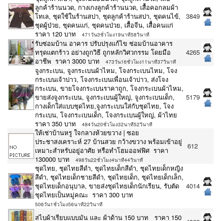
ลูกค้าร้านนวด, กางเกงลูกค้าร้านนวด, เสื้อคอกลมผ้า
โทเล, ชุดใช้ในร้านสปา, ชุดลูกค้าร้านสปา, ชุดคนไข้,
3849
ชุดผู้ป่วย, ชุดคนแก่, ชุดคนป่วย, เสื้อจีน, เสื้อคนแก่
ราคา 120 บาท
471วัน3ชั่วโมง19นาที58วินาที
รับซ่อมบ้าน อาคาร ปรับปรุงแก้ไข ซ่อมบ้านอาคาร
ทรุดแตกร้าว อย่างถูกวิธี ถูกหลักวิศวกรรม โดยมือ
4265
อาชีพ ราคา 3000 บาท
473วัน16ชั่วโมง11นาที37วินาที
จูงกระเบน, จูงกระเบนผ้าไหม, โจงกระเบนไหม, โจง
กระเบนเจ้าบ่าว, โจงกระเบนเพื่อนเจ้าบ่าว, ส่งโจง
กระเบน, ขายโจงกระเบนราคาถูก, โจงกระเบนผ้าไหม,
ขายส่งจูงกระเบน, จูงกระเบนผู้ใหญ่, จูงกระเบนเด็ก,
5179
กางเด็กใส่แบบชุดไทย,จูงกระเบนใส่กับชุดไทย, โจง
กระเบน, โจงกระเบนเด็ก, โจงกระเบนผู้ใหญ่, ผ้าไทย
ราคา 350 บาท
484วัน20ชั่วโมง32นาที52วินาที
ให้เช่าบ้านหรู ใจกลางห้วยขวาง | ซอย
ประชาสงเคราะห์ 27 บ้านสวย กว้างขวาง พร้อมเข้าอยู่
612
เหมาะสำหรับอยู่อาศัย หรือทำโฮมออฟฟิศ ราคา
130000 บาท
498วัน22ชั่วโมง4นาที44วินาที
ชุดไทย, ชุดไทยสีดำ, ชุดไทยเด็กสีดำ, ชุดไทยเด็กหญิง
สีดำ, ชุดไทยเด็กชายสีดำ, ชุดไทยเด็ก, ชุดไทยเด็กเล็ก,
ชุดไทยเด็กอนุบาล, ขายส่งชุดไทยเด็กนักเรียน, รับตัด
4014
ชุดไทยเป็นหมู่คณะ ราคา 300 บาท
506วัน1ชั่วโมง56นาที22วินาที
สไบผ้าเรียบแบบมัน และ ผ้าด้าน 150 บาท ราคา 150