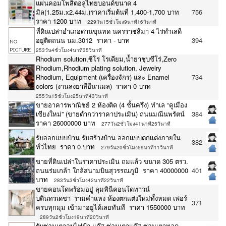
แผ่นคอมโพสิตอลูไทยบอนด์ขนาด 4
มิล(1.25ม.x2.44ม.)ราคาเริ่มต้นที่ 1,400-1,700 บาท
756
ราคา 1200 บาท
229วัน15ชั่วโมง9นาที16วินาที
ที่ดินเปล่าอำเภอด่านขุนทด นครราชสีมา 4 ไร่ทำเลดี
อยู่ติดถนน นม.3012 ราคา - บาท
394
253วัน4ชั่วโมง4นาที35วินาที
Rhodium solution,ซีโร่ โรเดียม,น้ำยาชุบชีโร่,Zero
Rhodium,Rhodium plating solution, Jewelry
Rhodium, Equipment (เครื่องจักร) และ Enamel
734
colors (งานลงยาสีอีนาเมล) ราคา 0 บาท
255วัน15ชั่วโมง25นาที43วินาที
ขายอาคารพาณิชย์ 2 ห้องติด (4 ชั้นครึ่ง) ทำเล “คูเมือง
เชียงใหม่” (ขายต่ำกว่าราคาประเมิน) ถนนมณีนพรัตน์
384
ราคา 26000000 บาท
277วัน2ชั่วโมง41นาที25วินาที
รับออกเเบบบ้าน รับสร้างบ้าน ออกเเบบตกเเต่งภายใน
382
ทั่วไทย ราคา 0 บาท
279วัน20ชั่วโมง59นาที11วินาที
ขายที่ดินเปล่าในราคาประเมิน ถมแล้ว ขนาด 305 ตรว.
ถนนร่มเกล้า ใกล้สนามบินสุวรรณภูมิ ราคา 40000000
401
บาท
283วัน3ชั่วโมง42นาที22วินาที
ขายคอนโดพร้อมอยู่ ลุมพินีคอนโดทาวน์
บดินทรเดชา–รามคำแหง ห้องตกแต่งใหม่ทั้งหมด เฟอร์
371
ครบทุกมุม เข้ามาอยู่ได้เลยทันที ราคา 1550000 บาท
289วัน2ชั่วโมง19นาที20วินาที
รับซ่อมเตาอบไฟฟ้า แก๊ส ซ่อมเตาแก๊ส ซ่อมเตาทอด