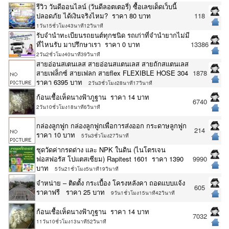
รีวิว วันดีออนไลน์ (วันดีลอตเตอรี่) ซื้อเลขเด็ดเว็บนี้
ปลอดภัย ได้เงินจริงไหม? ราคา 80 บาท
118
1วัน15ชั่วโมง43นาที12วินาที
รับจำนำทะเบียนรถยนต์ทุกชนิด รถเก่าที่จำนำยากไม่มี
ที่ไหนรับ มาปรึกษาเรา ราคา 0 บาท
13386
2วัน2ชั่วโมง40นาที39วินาที
สายอ่อนสเตนเลส สายอ่อนสแตนเลส สายถักสแตนเลส
สายเฟล็กซ์ สายเฟลก สายflex FLEXIBLE HOSE 304
1878
ราคา 6395 บาท
2วัน3ชั่วโมง28นาที17วินาที
ก้อนเชื้อเห็ดนางฟ้าภูฐาน ราคา 14 บาท
6740
2วัน10ชั่วโมง18นาที6วินาที
กล่องลูกฟูก กล่องลูกฟูกเพื่อการส่งออก กระดาษลูกฟูก
214
ราคา 10 บาท
5วัน3ชั่วโมง27วินาที
ชุดวัดค่ากรดด่าง และ NPK ในดิน (ไนโตรเจน
ฟอสฟอรัส โปแตสเซียม) Rapitest 1601 ราคา 1390
9990
บาท
5วัน21ชั่วโมง5นาที19วินาที
จำหน่าย – ติดตั้ง กระเบื้อง โครงหลังคา ถอดแบบแจ้ง
605
ราคาฟรี ราคา 25 บาท
9วัน1ชั่วโมง15นาที42วินาที
ก้อนเชื้อเห็ดนางฟ้าภูฐาน ราคา 14 บาท
7032
11วัน10ชั่วโมง13นาที52วินาที