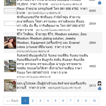
15,25กก ราคา 70 บาท
555วัน7ชั่วโมง50นาที9วินาที
Risuc จำหน่าย บรรจุภัณฑ์ โทร 081 658 4762 ราคา
6055
2 บาท
561วัน4ชั่วโมง11นาที25วินาที
ซักที่นอนเซอร์วิส ซักที่นอน กำจัดไรฝุ่น ทำความ
สะอาดที่นอน โซฟา คราบเลอะ คราบฝังแน่น‎ ที่นอน
2634
เก่า กลิ่น อับ ชื้น การันตีคุณภาพ โทร 097-092-4737
ราคา 0 บาท
561วัน13ชั่วโมง46นาที40วินาที
ซีโร่ โรเดียม, น้ำยาชุบ ชีโร่, Rhodium solution, Zero
Rhodium Rhodium plating solution, Jewelry
Rhodium, Equipment (เครื่องจักร) และ Enamel
2894
colors (งานลงยาสีอีนาเมล) ราคา 0 บาท
570วัน12ชั่วโมง3นาที26วินาที
รับส่งหน้าดินปลูกต้นไม้ รับเหมาถมที่ดิน รับเหมาถมดิน
รับถมที่ดินก่อสร้าง ดินลูกรัง ส่งหิน หินคลุก หินเกล็ด
ทราย ทรายถม ทรายละเอียด ฉาบปูน ทรายหยาบ
4902
รถ6ล้อ รถแบคโคให้เช่า ทั้งรายวันรายเดือน ราคา
กันเอง โทร 0874971315 ราคา 0 บาท
573วัน11ชั่วโมง24นาที55วินาที
บจก.ยูโปรเทค เป็นผู้นำเข้าและจัดจำหน่ายเครื่องปรับ
2613
ความถี่ ราคา 0 บาท
580วัน22ชั่วโมง2นาที11วินาที
<< Back
1
2
3
4
5
6
7
8
9
10