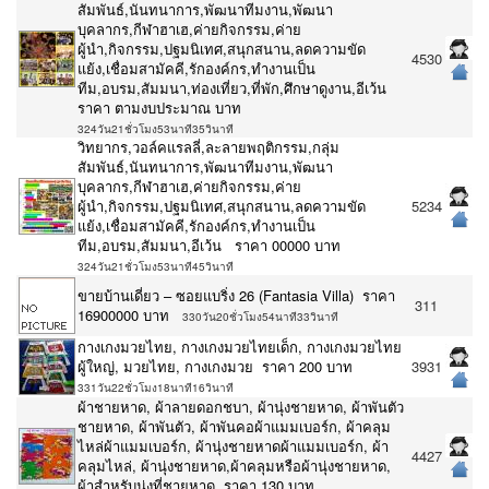
สัมพันธ์,นันทนาการ,พัฒนาทีมงาน,พัฒนา
บุคลากร,กีฬาฮาเฮ,ค่ายกิจกรรม,ค่าย
ผู้นำ,กิจกรรม,ปฐมนิเทศ,สนุกสนาน,ลดความขัด
4530
แย้ง,เชื่อมสามัคคี,รักองค์กร,ทำงานเป็น
ทีม,อบรม,สัมมนา,ท่องเที่ยว,ที่พัก,ศึกษาดูงาน,อีเว้น
ราคา ตามงบประมาณ บาท
324วัน21ชั่วโมง53นาที35วินาที
วิทยากร,วอล์คแรลลี่,ละลายพฤติกรรม,กลุ่ม
สัมพันธ์,นันทนาการ,พัฒนาทีมงาน,พัฒนา
บุคลากร,กีฬาฮาเฮ,ค่ายกิจกรรม,ค่าย
ผู้นำ,กิจกรรม,ปฐมนิเทศ,สนุกสนาน,ลดความขัด
5234
แย้ง,เชื่อมสามัคคี,รักองค์กร,ทำงานเป็น
ทีม,อบรม,สัมมนา,อีเว้น ราคา 00000 บาท
324วัน21ชั่วโมง53นาที45วินาที
ขายบ้านเดี่ยว – ซอยแบริ่ง 26 (Fantasia Villa) ราคา
311
16900000 บาท
330วัน20ชั่วโมง54นาที33วินาที
กางเกงมวยไทย, กางเกงมวยไทยเด็ก, กางเกงมวยไทย
ผู้ใหญ่, มวยไทย, กางเกงมวย ราคา 200 บาท
3931
331วัน22ชั่วโมง18นาที16วินาที
ผ้าชายหาด, ผ้าลายดอกชบา, ผ้านุ่งชายหาด, ผ้าพันตัว
ชายหาด, ผ้าพันตัว, ผ้าพันคอผ้าแมมเบอร์ก, ผ้าคลุม
ไหล่ผ้าแมมเบอร์ก, ผ้านุ่งชายหาดผ้าแมมเบอร์ก, ผ้า
4427
คลุมไหล่, ผ้านุ่งชายหาด,ผ้าคลุมหรือผ้านุ่งชายหาด,
ผ้าสำหรับนุ่งที่ชายหาด ราคา 130 บาท