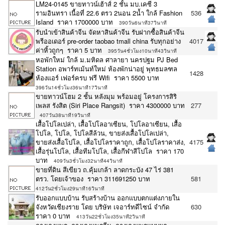
LM24-0145 ขายทาวน์เฮ้าส์ 2 ชั้น มบ.เคซี 3
รามอินทรา เนื้อที่ 22.6 ตรว 2นอน 2น้ำ ใกล้ Fashion
536
Island ราคา 1700000 บาท
390วัน6นาที37วินาที
รับนำเข้าสินค้าจีน จัดหาสินค้าจีน รับฝากซื้อสินค้าจีน
พรีออเดอร์ pre-order taobao tmall china รับทุกอย่าง
4017
ค่าหิ้วถูกๆ ราคา 5 บาท
395วัน4ชั่วโมง10นาที43วินาที
หอพักใหม่ ใกล้ ม.มหิดล ศาลายา นครปฐม PJ Bed
Station อพาร์ทเม้นท์ใหม่ ห้องพักน่าอยู่ พุทธมลฑล
1428
ห้องแอร์ เฟอร์ครบ ฟรี Wifi ราคา 5500 บาท
396วัน14ชั่วโมง36นาที17วินาที
ขายทาวน์โฮม 2 ชั้น หลังมุม พร้อมอยู่ โครงการสิริ
เพลส รังสิต (Siri Place Rangsit) ราคา 4300000 บาท
277
407วัน38นาที19วินาที
เสื้อโปโลเปล่า, เสื้อโปโลอาเซียน, โปโลอาเซียน, เสื้อ
โปโล, โปโล, โปโลสีล้วน, ขายส่งเสื้อโปโลเปล่า,
ขายส่งเสื้อโปโล, เสื้อโปโลราคาถูก, เสื้อโปโลราคาส่ง,
4175
เสื้อรุ่นโปโล, เสื้อทีมโปโล, เสื้อกีฬาสีโปโล ราคา 170
บาท
409วัน3ชั่วโมง32นาที44วินาที
ขายที่ดิน สีเขียว ถ.คุ้มเกล้า ลาดกระบัง 47 ไร่ 381
ตรว. โดยเจ้าของ ราคา 311691250 บาท
581
412วัน2ชั่วโมง29นาที16วินาที
รับออกเเบบบ้าน รับสร้างบ้าน ออกเเบบตกเเต่งภายใน
จังหวัดเชียงราย โดย บริษัท เจอาร์ทดีไซน์ จำกัด
630
ราคา 0 บาท
413วัน22ชั่วโมง35นาที2วินาที