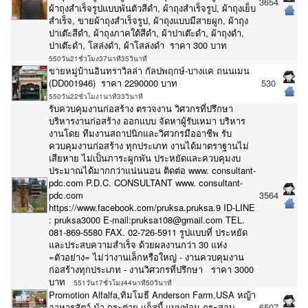
3654
ผ้าถุงสำเร็จรูปแบบพันตัวสีดำ, ผ้าถุงสำเร็จรูป, ผ้าถุงเย็บ
สำเร็จ, ขายผ้าถุงสำเร็จรูป, ผ้าถุงแบบมีสายผูก, ผ้าถุง
ปาเต๊ะสีดำ, ผ้าถุงภาคใต้สีดำ, ผ้าปาเต๊ะดำ, ผ้าถุงดำ,
ปาเต๊ะดำ, โสล่งดำ, ผ้าโสล่งดำ ราคา 300 บาท
550วัน21ชั่วโมง37นาที35วินาที
ขายหมู่บ้านอินทราวิลล่า กัลปพฤกษ์-บางแค ถนนเมน
(DD001946) ราคา 2290000 บาท
530
550วัน22ชั่วโมง1นาที33วินาที
รับควบคุมงานก่อสร้าง ตรวจงาน วิศวกรที่ปรึกษา
บริหารงานก่อสร้าง ออกแบบ จัดหาผู้รับเหมา บริหาร
งานโดย ทีมงานสถาปนิกและวิศวกรมืออาชีพ รับ
ควบคุมงานก่อสร้าง ทุกประเภท งานได้มาตราฐานไม่
เสียหาย ไม่เป็นภาระผูกพัน ประหยัดและควบคุมงบ
ประมาณได้มากกว่าแน่นนอน ติดต่อ www. consultant-
pdc.com P.D.C. CONSULTANT www. consultant-
pdc.com
3564
https://www.facebook.com/pruksa.pruksa.9 ID-LINE
: pruksa3000 E-mail:pruksa108@gmail.com TEL.
081-869-5580 FAX. 02-726-5911 รูปแบบที่ ประหยัด
และประสบความสำเร็จ ด้วยผลงานกว่า 30 แห่ง
=ตัวอย่าง= ไม่ว่างานเล็กหรือใหญ่ - งานควบคุมงาน
ก่อสร้างทุกประเภท - งานวิศวกรที่ปรึกษา ราคา 3000
บาท
551วัน17ชั่วโมง44นาที50วินาที
Promotion Alfalfa,ทิมโมธี Anderson Farm,USA หญ้า
อาหารสัตว์ ม้า กระต่าย แก็สบี้ แบบฟ่อน กระสอบ
6507