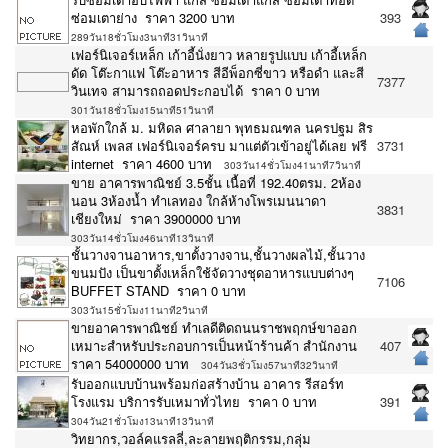
ซ่อมเตาย่าง ราคา 3200 บาท
393
289วัน18ชั่วโมง3นาที31วินาที
เฟอร์นิเจอร์เหล็ก เก้าอี้นั่งยาว หลายรูปแบบ เก้าอี้เหล็ก
ดัด โต๊ะกาแฟ โต๊ะอาหาร สีอีพ็อกซี่ขาว หรือดำ และสี
7377
วินเทจ สามารถถอดประกอบได้ ราคา 0 บาท
301วัน18ชั่วโมง15นาที51วินาที
หอพักใกล้ ม. มหิดล ศาลายา พุทธมณฑล นครปฐม สิร
สัณห์ เพลส เฟอร์นิเจอร์ครบ มาแต่ตัวเข้าอยู่ได้เลย ฟรี
3731
internet ราคา 4600 บาท
303วัน14ชั่วโมง41นาที7วินาที
ขาย อาคารพาณิชย์ 3.5ชั้น เนื้อที่ 192.40ตรม. 2ห้อง
นอน 3ห้องน้ำ ทำเลทอง ใกล้ห้างโพรเมนนาดา
3831
เชียงใหม่ ราคา 3900000 บาท
303วัน14ชั่วโมง46นาที13วินาที
ชั้นวางจานอาหาร,ขาตั้งวางจาน,ชั้นวางผลไม้,ชั้นวาง
ขนมปัง เป็นขาตั้งเหล็กใช้จัดวางชุดอาหารแบบต่างๆ
7106
BUFFET STAND ราคา 0 บาท
303วัน15ชั่วโมง11นาที2วินาที
ขายอาคารพาณิชย์ ทำเลดีติดถนนราชพฤกษ์ขาออก
เหมาะสำหรับประกอบการเป็นหน้าร้านค้า สำนักงาน
407
ราคา 54000000 บาท
304วัน3ชั่วโมง57นาที32วินาที
รับออกแบบบ้านพร้อมก่อสร้างบ้าน อาคาร รีสอร์ท
โรงแรม บริการรับเหมาทั่วไทย ราคา 0 บาท
391
304วัน21ชั่วโมง13นาที13วินาที
วิทยากร,วอล์คแรลลี่,ละลายพฤติกรรม,กลุ่ม