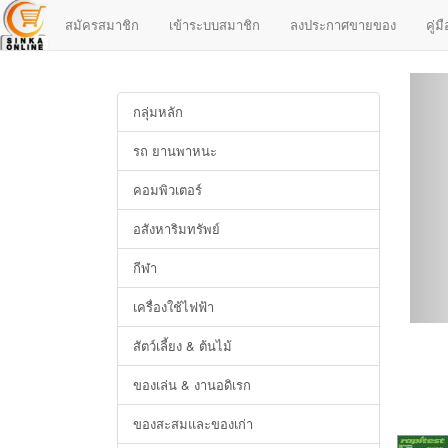
สมัครสมาชิก
เข้าระบบสมาชิก
ลงประกาศขายของ
คู่
กลุ่มหลัก
รถ ยานพาหนะ
คอมพิวเตอร์
อสังหาริมทรัพย์
กีฬา
เครื่องใช้ไฟฟ้า
สัตว์เลี้ยง & ต้นไม้
ของเล่น & งานอดิเรก
ของสะสมและของเก่า