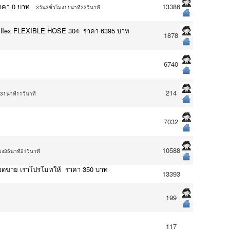
ราคา 0 บาท
13386
3วัน3ชั่วโมง11นาที23วินาที
ยflex FLEXIBLE HOSE 304 ราคา 6395 บาท
1878
6740
214
ง31นาที11วินาที
7032
10588
มง35นาที21วินาที
พิ่มยอดขาย เราโปรโมทให้ ราคา 350 บาท
13393
199
117