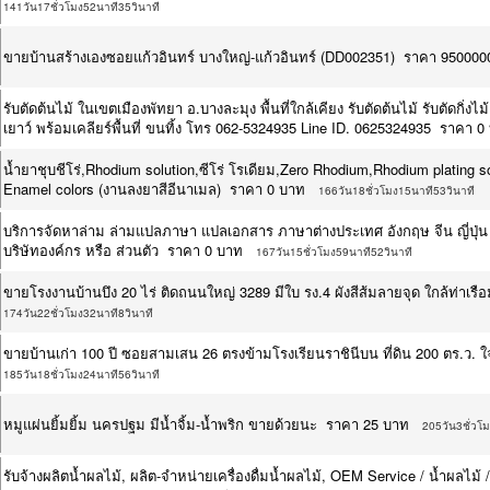
141วัน17ชั่วโมง52นาที35วินาที
ขายบ้านสร้างเองซอยแก้วอินทร์ บางใหญ่-แก้วอินทร์ (DD002351) ราคา 950000
รับตัดต้นไม้ ในเขตเมืองพัทยา อ.บางละมุง พื้นที่ใกล้เคียง รับตัดต้นไม้ รับตัดกิ่
เยาว์ พร้อมเคลียร์พื้นที่ ขนทิ้ง โทร 062-5324935 Line ID. 0625324935 ราคา 0
น้ำยาชุบชีโร่,Rhodium solution,ซีโร่ โรเดียม,Zero Rhodium,Rhodium plating s
Enamel colors (งานลงยาสีอีนาเมล) ราคา 0 บาท
166วัน18ชั่วโมง15นาที53วินาที
บริการจัดหาล่าม ล่ามแปลภาษา แปลเอกสาร ภาษาต่างประเทศ อังกฤษ จีน ญี่ปุ่
บริษัทองค์กร หรือ ส่วนตัว ราคา 0 บาท
167วัน15ชั่วโมง59นาที52วินาที
ขายโรงงานบ้านบึง 20 ไร่ ติดถนนใหญ่ 3289 มีใบ รง.4 ผังสีส้มลายจุด ใกล้ท่า
174วัน22ชั่วโมง32นาที8วินาที
ขายบ้านเก่า 100 ปี ซอยสามเสน 26 ตรงข้ามโรงเรียนราชินีบน ที่ดิน 200 ตร.ว
185วัน18ชั่วโมง24นาที56วินาที
หมูแผ่นยิ้มยิ้ม นครปฐม มีน้ำจิ้ม-น้ำพริก ขายด้วยนะ ราคา 25 บาท
205วัน3ชั่วโ
รับจ้างผลิตน้ำผลไม้, ผลิต-จำหน่ายเครื่องดื่มน้ำผลไม้, OEM Service / น้ำผลไม้