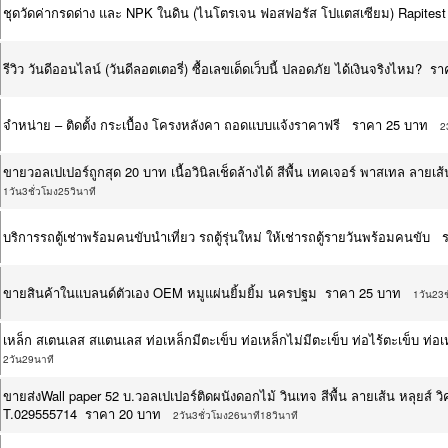
ชุดวัดค่ากรดด่าง และ NPK ในดิน (ไนโตรเจน ฟอสฟอรัส โปแตสเซียม) Rapites
รีวิว วันดีออนไลน์ (วันดีลอตเตอรี่) ซื้อเลขเด็ดเว็บนี้ ปลอดภัย ได้เงินจริงไหม? 
จำหน่าย – ติดตั้ง กระเบื้อง โครงหลังคา ถอดแบบแจ้งราคาฟรี ราคา 25 บาท
2
ขายวอลเปเปอร์ถูกสุด 20 บาท เนื้อวินิลเช็ดล้างได้ สีพื้น เทคเจอร์ พาสเทล ล
1วัน3ชั่วโมง25วินาที
บริการรถตู้เช่าพร้อมคนขับนำเที่ยว รถตู้รุ่นใหม่ ให้เช่ารถตู้รายวันพร้อมคนขั
ขายสินค้าในแบลนด์ตัวเอง OEM หมูแผ่นยิ้มยิ้ม นครปฐม ราคา 25 บาท
1วัน23ช
เหล็ก สเตนเลส สแตนเลส ท่อเหล็กมีตะเข็บ ท่อเหล็กไม่มีตะเข็บ ท่อไร้ตะเข็บ ท
2วัน29นาที
ขายส่งWall paper 52 บ.วอลเปเปอร์ติดผนังดอกไม้ วินเทจ สีพื้น ลายเส้น หลุยส์ วิค
T.029555714 ราคา 20 บาท
2วัน3ชั่วโมง26นาที18วินาที