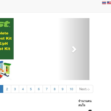
2
3
4
5
6
7
8
9
10
Next>>
จำนวนคน
สนใจ