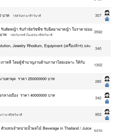
0 บาท
307
158วัน41นาที1วินาที
งไม้ รับตัดหญ้า รับกำจัดวัชพืช รับฉีดยาฆ่าหญ้า ในราคาย่อม
3592
 บาท
163วัน16ชั่วโมง23นาที30วินาที
olution, Jewelry Rhodium, Equipment (เครื่องจักร) และ
340
น เกาหลี โดยผู้ชำนาญงานด้านภาษาโดยเฉพาะ ให้กับ
1302
เรือมาบตาพุด ราคา 250000000 บาท
285
. ใจกลางเมือง ราคา 40000000 บาท
342
953
มง11นาที39วินาที
 / ตัวแทนจำหน่ายน้ำผลไม้ Beverage in Thailand / Juice
5370