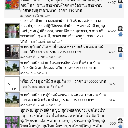
4427
คลุมไหล่, ผ้านุ่งชายหาด,ผ้าคลุมหรือผ้านุ่งชายหาด,
ผ้าสำหรับนุ่งที่ชายหาด ราคา 130 บาท
339วัน23ชั่วโมง8วินาที
กางเกงผ้าฝ้าย, กางเกงผ้าฝ้ายใส่ในร้านวดสปา, กาง
เกงสปา, กางเกงปฏิบัติธรรมผ้าฝ้าย, ชุดขาวผ้าฝ้าย, ชุด
แม่ชี, ชุดปฏิบัติธรรม, ขายปลีก-ส่ง ชุดขาว, ชุดบวชชี
4522
พราหมณ์, ชุดแม่ชี, ขายชุดแม่ชีราคาถูก ราคา 250
บาท
339วัน23ชั่วโมง12วินาที
ขายหมู่บ้านกัสโต้​ ท่าน้ำนนท์-พระราม5 ถนนเมน หน้า
สวน (DD002139) ราคา 2950000 บาท
432
346วัน20ชั่วโมง57นาที30วินาที
ขายบ้านเดี่ยวสวย โครงการเงียบสงบ พื้นที่รอบบ้าน
กว้าง ทิศดี ลมเย็นตลอดวัน ราคา 9500000 บาท
321
356วัน18นาที6วินาที
พร้อมเข้าอยู่ อาทีมีส สุขุมวิท 77 ราคา 2750000 บาท
375
356วัน15ชั่วโมง51นาที44วินาที
ขายบ้านเดี่ยว หมู่บ้านมัณฑนา วงแหวน–บางบอน บ้าน
สวย สภาพดี พร้อมเข้าอยู่ ราคา 9500000 บาท
314
358วัน20ชั่วโมง49นาที33วินาที
ชุดไทย, ชุดไทยเด็กหญิง, ชุดไทยเด็กชาย, ชุดไทยเด็ก
อนุบาล, ชุดไทยเด็กชั้นประถม, ส่งชุดไทยเด็กนักเรียน,
ชุดไทยราคาส่ง, ชุดไทยราคาถูก, ร้านขายชุดไทย, ชุด
4356
ไทยเด็กหญิง, ชุดไทยเด็กชาย, ชุดไทยผู้ใหญ่, ชุดไทย