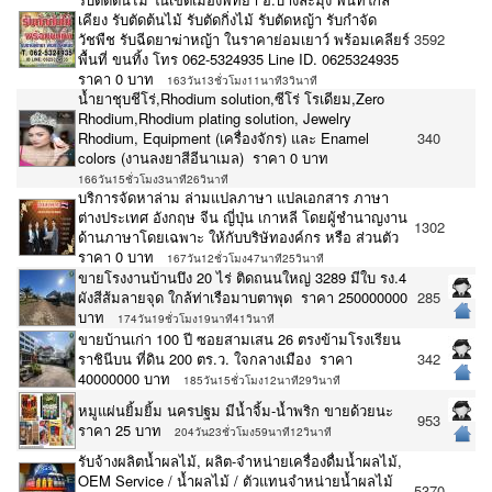
เคียง รับตัดต้นไม้ รับตัดกิ่งไม้ รับตัดหญ้า รับกำจัด
วัชพืช รับฉีดยาฆ่าหญ้า ในราคาย่อมเยาว์ พร้อมเคลียร์
3592
พื้นที่ ขนทิ้ง โทร 062-5324935 Line ID. 0625324935
ราคา 0 บาท
163วัน13ชั่วโมง11นาที3วินาที
น้ำยาชุบชีโร่,Rhodium solution,ซีโร่ โรเดียม,Zero
Rhodium,Rhodium plating solution, Jewelry
Rhodium, Equipment (เครื่องจักร) และ Enamel
340
colors (งานลงยาสีอีนาเมล) ราคา 0 บาท
166วัน15ชั่วโมง3นาที26วินาที
บริการจัดหาล่าม ล่ามแปลภาษา แปลเอกสาร ภาษา
ต่างประเทศ อังกฤษ จีน ญี่ปุ่น เกาหลี โดยผู้ชำนาญงาน
1302
ด้านภาษาโดยเฉพาะ ให้กับบริษัทองค์กร หรือ ส่วนตัว
ราคา 0 บาท
167วัน12ชั่วโมง47นาที25วินาที
ขายโรงงานบ้านบึง 20 ไร่ ติดถนนใหญ่ 3289 มีใบ รง.4
ผังสีส้มลายจุด ใกล้ท่าเรือมาบตาพุด ราคา 250000000
285
บาท
174วัน19ชั่วโมง19นาที41วินาที
ขายบ้านเก่า 100 ปี ซอยสามเสน 26 ตรงข้ามโรงเรียน
ราชินีบน ที่ดิน 200 ตร.ว. ใจกลางเมือง ราคา
342
40000000 บาท
185วัน15ชั่วโมง12นาที29วินาที
หมูแผ่นยิ้มยิ้ม นครปฐม มีน้ำจิ้ม-น้ำพริก ขายด้วยนะ
953
ราคา 25 บาท
204วัน23ชั่วโมง59นาที12วินาที
รับจ้างผลิตน้ำผลไม้, ผลิต-จำหน่ายเครื่องดื่มน้ำผลไม้,
OEM Service / น้ำผลไม้ / ตัวแทนจำหน่ายน้ำผลไม้
5370