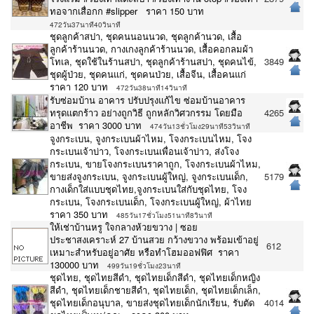
ทอจากเสื่อกก #slipper ราคา 150 บาท
472วัน37นาที40วินาที
ชุดลูกค้าสปา, ชุดคนนอนนวด, ชุดลูกค้านวด, เสื้อ
ลูกค้าร้านนวด, กางเกงลูกค้าร้านนวด, เสื้อคอกลมผ้า
โทเล, ชุดใช้ในร้านสปา, ชุดลูกค้าร้านสปา, ชุดคนไข้,
3849
ชุดผู้ป่วย, ชุดคนแก่, ชุดคนป่วย, เสื้อจีน, เสื้อคนแก่
ราคา 120 บาท
472วัน38นาที14วินาที
รับซ่อมบ้าน อาคาร ปรับปรุงแก้ไข ซ่อมบ้านอาคาร
ทรุดแตกร้าว อย่างถูกวิธี ถูกหลักวิศวกรรม โดยมือ
4265
อาชีพ ราคา 3000 บาท
474วัน13ชั่วโมง29นาที53วินาที
จูงกระเบน, จูงกระเบนผ้าไหม, โจงกระเบนไหม, โจง
กระเบนเจ้าบ่าว, โจงกระเบนเพื่อนเจ้าบ่าว, ส่งโจง
กระเบน, ขายโจงกระเบนราคาถูก, โจงกระเบนผ้าไหม,
ขายส่งจูงกระเบน, จูงกระเบนผู้ใหญ่, จูงกระเบนเด็ก,
5179
กางเด็กใส่แบบชุดไทย,จูงกระเบนใส่กับชุดไทย, โจง
กระเบน, โจงกระเบนเด็ก, โจงกระเบนผู้ใหญ่, ผ้าไทย
ราคา 350 บาท
485วัน17ชั่วโมง51นาที8วินาที
ให้เช่าบ้านหรู ใจกลางห้วยขวาง | ซอย
ประชาสงเคราะห์ 27 บ้านสวย กว้างขวาง พร้อมเข้าอยู่
612
เหมาะสำหรับอยู่อาศัย หรือทำโฮมออฟฟิศ ราคา
130000 บาท
499วัน19ชั่วโมง23นาที
ชุดไทย, ชุดไทยสีดำ, ชุดไทยเด็กสีดำ, ชุดไทยเด็กหญิง
สีดำ, ชุดไทยเด็กชายสีดำ, ชุดไทยเด็ก, ชุดไทยเด็กเล็ก,
ชุดไทยเด็กอนุบาล, ขายส่งชุดไทยเด็กนักเรียน, รับตัด
4014