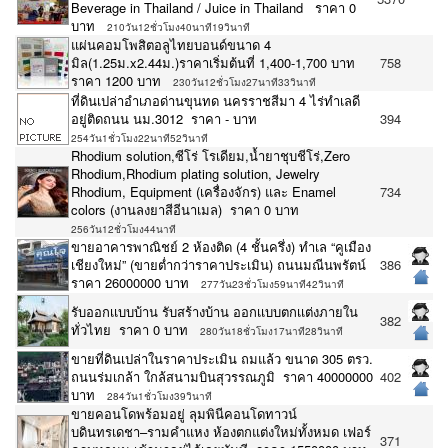
Beverage in Thailand / Juice in Thailand ราคา 0
บาท
210วัน12ชั่วโมง40นาที19วินาที
แผ่นคอมโพสิตอลูไทยบอนด์ขนาด 4
มิล(1.25ม.x2.44ม.)ราคาเริ่มต้นที่ 1,400-1,700 บาท
758
ราคา 1200 บาท
230วัน12ชั่วโมง27นาที33วินาที
ที่ดินเปล่าอำเภอด่านขุนทด นครราชสีมา 4 ไร่ทำเลดี
อยู่ติดถนน นม.3012 ราคา - บาท
394
254วัน1ชั่วโมง22นาที52วินาที
Rhodium solution,ซีโร่ โรเดียม,น้ำยาชุบชีโร่,Zero
Rhodium,Rhodium plating solution, Jewelry
Rhodium, Equipment (เครื่องจักร) และ Enamel
734
colors (งานลงยาสีอีนาเมล) ราคา 0 บาท
256วัน12ชั่วโมง44นาที
ขายอาคารพาณิชย์ 2 ห้องติด (4 ชั้นครึ่ง) ทำเล “คูเมือง
เชียงใหม่” (ขายต่ำกว่าราคาประเมิน) ถนนมณีนพรัตน์
386
ราคา 26000000 บาท
277วัน23ชั่วโมง59นาที42วินาที
รับออกเเบบบ้าน รับสร้างบ้าน ออกเเบบตกเเต่งภายใน
382
ทั่วไทย ราคา 0 บาท
280วัน18ชั่วโมง17นาที28วินาที
ขายที่ดินเปล่าในราคาประเมิน ถมแล้ว ขนาด 305 ตรว.
ถนนร่มเกล้า ใกล้สนามบินสุวรรณภูมิ ราคา 40000000
402
บาท
284วัน1ชั่วโมง39วินาที
ขายคอนโดพร้อมอยู่ ลุมพินีคอนโดทาวน์
บดินทรเดชา–รามคำแหง ห้องตกแต่งใหม่ทั้งหมด เฟอร์
371