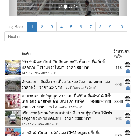
<< Back
1
2
3
4
5
6
7
8
9
10
Next>>
จำนวนคน
สินค้า
สนใจ
รีวิว วันดีออนไลน์ (วันดีลอตเตอรี่) ซื้อเลขเด็ดเว็บนี้
ปลอดภัย ได้เงินจริงไหม? ราคา 80 บาท
118
14ชั่วโมง52นาที23วินาที
จำหน่าย – ติดตั้ง กระเบื้อง โครงหลังคา ถอดแบบแจ้ง
606
ราคาฟรี ราคา 25 บาท
20ชั่วโมง6นาที6วินาที
ขายวอลเปเปอร์ถูกสุด 20 บาท เนื้อวินิลเช็ดล้างได้ สีพื้น
เทคเจอร์ พาสเทล ลายเส้น แอปสแท็ค T 0846570726
3346
ราคา 20 บาท
23ชั่วโมง47นาที58วินาที
บริการรถตู้เช่าพร้อมคนขับนำเที่ยว รถตู้รุ่นใหม่ ให้เช่า
รถตู้รายวันพร้อมคนขับ ราคา 2000 บาท
763
1วัน2ชั่วโมง33นาที6วินาที
ขายสินค้าในแบลนด์ตัวเอง OEM หมูแผ่นยิ้มยิ้ม
989