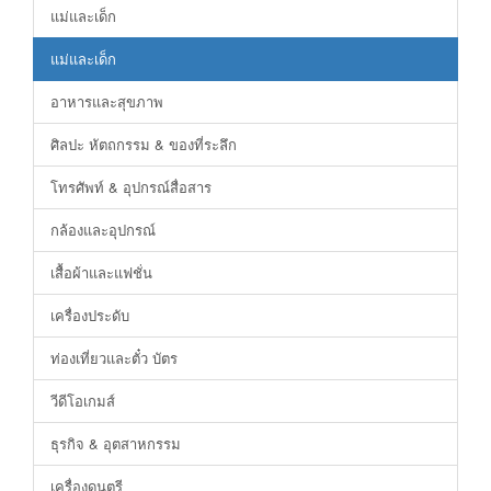
แม่และเด็ก
แม่และเด็ก
อาหารและสุขภาพ
ศิลปะ หัตถกรรม & ของที่ระลึก
โทรศัพท์ & อุปกรณ์สื่อสาร
กล้องและอุปกรณ์
เสื้อผ้าและแฟชั่น
เครื่องประดับ
ท่องเที่ยวและตั๋ว บัตร
วีดีโอเกมส์
ธุรกิจ & อุตสาหกรรม
เครื่องดนตรี