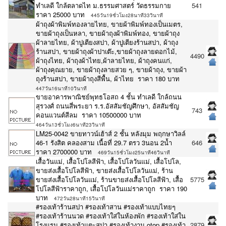
ทำเลดี ใกล้ตลาดไท ม.ธรรมศาสตร์ วัดธรรมกาย
541
ราคา 25000 บาท
445วัน19ชั่วโมง28นาที33วินาที
ผ้าถุงผ้าพิมพ์ทองลายไทย, ขายผ้าพิมพ์ทองเป็นเมตร,
ขายผ้าถุงเป็นหลา, ขายผ้าถุงผ้าพิมพ์ทอง, ขายผ้าถุง
ผ้าลายไทย, ผ้าปูเตียงสปา, ผ้าปูเตียงร้านสปา, ผ้าถุง
ร้านสปา, ขายผ้าถุงผ้าปาเต๊ะ,ขายผ้าถุงลายดอกไม้,
4490
ผ้าถุงไทย, ผ้าถุงผ้าไทย,ผ้าลายไทย, ผ้าถุงคนแก่,
ผ้าถุงคุณยาย, ขายผ้าถุงลายสวย ๆ, ขายผ้าถุง, ขายผ้า
ถุงร้านสปา, ขายผ้าถุงสีพื้น, ผ้าไทย ราคา 180 บาท
447วัน16นาที10วินาที
ขายอาคารพาณิชย์พุทธโอสถ 4 ชั้น ทำเลดี ใกล้ถนน
สุรวงศ์ ถนนสี่พระยา ร.ร.อัสสัมชัญศึกษา, อัสสัมชัญ
743
คอนแวนต์สีลม ราคา 10500000 บาท
464วัน13ชั่วโมง6นาที23วินาที
LM25-0042 ขายทาวน์เฮ้าส์ 2 ชั้น หลังมุม พฤกษาวิลล์
46-1 รังสิต คลองสาม เนื้อที่ 29.7 ตรว 3นอน 2น้ำ
646
ราคา 2700000 บาท
469วัน15ชั่วโมง25นาที46วินาที
เสื้อวันแม่, เสื้อโปโลสีฟ้า, เสื้อโปโลวันแม่, เสื้อโปโล,
ขายส่งเสื้อโปโลสีฟ้า, ขายส่งเสื้อโปโลวันแม่, ร้าน
ขายส่งเสื้อโปโลวันแม่, ร้านขายส่งเสื้อโปโลสีฟ้า, เสื้อ
5775
โปโลสีฟ้าราคาถูก, เสื้อโปโลวันแม่ราคาถูก ราคา 190
บาท
472วัน28นาที15วินาที
#รองเท้าร้านสปา #รองเท้าสาน #รองเท้าแบบไทยๆ
#รองเท้าร้านนวด #รองเท้าใส่ในห้องพัก #รองเท้าใส่ใน
โรงแรม #รองเท้าแตะสปา #รองเท้างาน otop #รองเท้า
2879