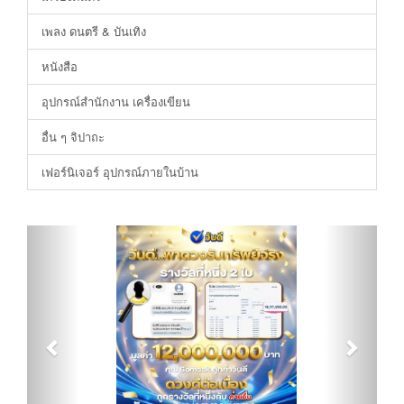
เพลง ดนตรี & บันเทิง
หนังสือ
อุปกรณ์สำนักงาน เครื่องเขียน
อื่น ๆ จิปาถะ
เฟอร์นิเจอร์ อุปกรณ์ภายในบ้าน