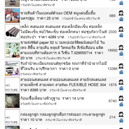
1วัน3ชั่วโมง28นาที6วินาที
ขายสินค้าในแบลนด์ตัวเอง OEM หมูแผ่นยิ้มยิ้ม
989
นครปฐม ราคา 25 บาท
1วัน20ชั่วโมง44นาที31วินาที
เหล็ก สเตนเลส สแตนเลส ท่อเหล็กมีตะเข็บ ท่อเหล็ก
ไม่มีตะเข็บ ท่อไร้ตะเข็บ ท่อเหล็กหนา ท่อชุบกัลวาไนท์
2330
ท่อประปา ราคา 4289 บาท
1วัน22ชั่วโมง11นาที33วินาที
ขายส่งWall paper 52 บ.วอลเปเปอร์ติดผนังดอกไม้ วิน
เทจ สีพื้น ลายเส้น หลุยส์ วิคทอเรีย สีเข้มสีอ่อน ผลิต
18992
ตามแบบที่ท่านต้องการ ส.วีเซิ่น T.029555714 ราคา
20 บาท
2วัน1ชั่วโมง8นาที51วินาที
รับจำนำทะเบียนรถยนต์ทุกชนิด รถเก่าที่จำนำยากไม่มี
ที่ไหนรับ มาปรึกษาเรา ราคา 0 บาท
13386
3วัน53นาที56วินาที
สายอ่อนสเตนเลส สายอ่อนสแตนเลส สายถักสแตนเลส
สายเฟล็กซ์ สายเฟลก สายflex FLEXIBLE HOSE 304
1878
ราคา 6395 บาท
3วัน1ชั่วโมง41นาที34วินาที
ก้อนเชื้อเห็ดนางฟ้าภูฐาน ราคา 14 บาท
6740
3วัน8ชั่วโมง31นาที23วินาที
กล่องลูกฟูก กล่องลูกฟูกเพื่อการส่งออก กระดาษลูกฟูก
214
ราคา 10 บาท
6วัน1ชั่วโมง13นาที44วินาที