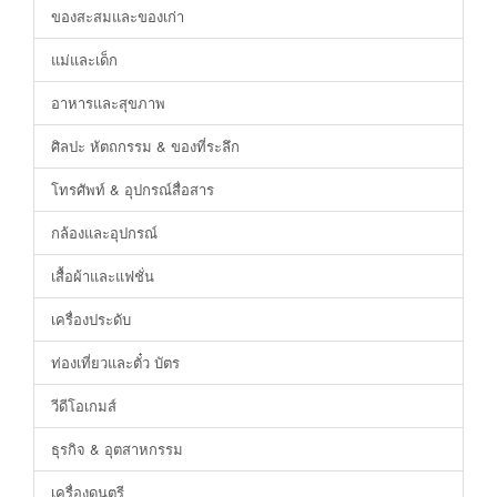
ของสะสมและของเก่า
แม่และเด็ก
อาหารและสุขภาพ
ศิลปะ หัตถกรรม & ของที่ระลึก
โทรศัพท์ & อุปกรณ์สื่อสาร
กล้องและอุปกรณ์
เสื้อผ้าและแฟชั่น
เครื่องประดับ
ท่องเที่ยวและตั๋ว บัตร
วีดีโอเกมส์
ธุรกิจ & อุตสาหกรรม
เครื่องดนตรี