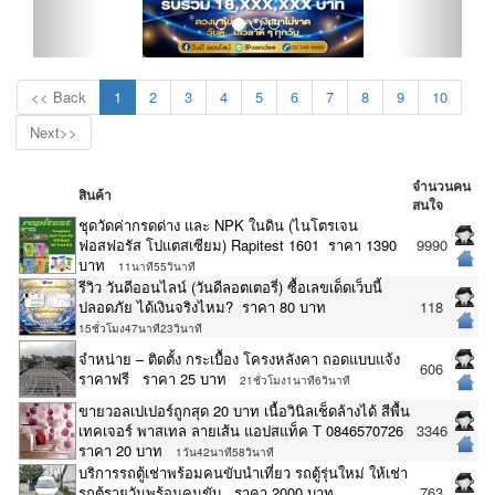
<< Back
1
2
3
4
5
6
7
8
9
10
Next>>
จำนวนคน
สินค้า
สนใจ
ชุดวัดค่ากรดด่าง และ NPK ในดิน (ไนโตรเจน
ฟอสฟอรัส โปแตสเซียม) Rapitest 1601 ราคา 1390
9990
บาท
11นาที55วินาที
รีวิว วันดีออนไลน์ (วันดีลอตเตอรี่) ซื้อเลขเด็ดเว็บนี้
ปลอดภัย ได้เงินจริงไหม? ราคา 80 บาท
118
15ชั่วโมง47นาที23วินาที
จำหน่าย – ติดตั้ง กระเบื้อง โครงหลังคา ถอดแบบแจ้ง
606
ราคาฟรี ราคา 25 บาท
21ชั่วโมง1นาที6วินาที
ขายวอลเปเปอร์ถูกสุด 20 บาท เนื้อวินิลเช็ดล้างได้ สีพื้น
เทคเจอร์ พาสเทล ลายเส้น แอปสแท็ค T 0846570726
3346
ราคา 20 บาท
1วัน42นาที58วินาที
บริการรถตู้เช่าพร้อมคนขับนำเที่ยว รถตู้รุ่นใหม่ ให้เช่า
รถตู้รายวันพร้อมคนขับ ราคา 2000 บาท
763