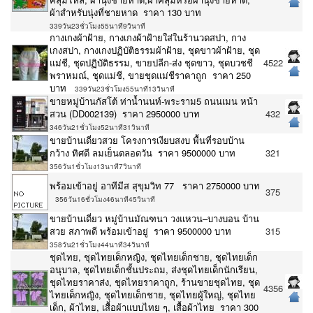
ผ้าสำหรับนุ่งที่ชายหาด ราคา 130 บาท
339วัน23ชั่วโมง55นาที9วินาที
กางเกงผ้าฝ้าย, กางเกงผ้าฝ้ายใส่ในร้านวดสปา, กาง
เกงสปา, กางเกงปฏิบัติธรรมผ้าฝ้าย, ชุดขาวผ้าฝ้าย, ชุด
แม่ชี, ชุดปฏิบัติธรรม, ขายปลีก-ส่ง ชุดขาว, ชุดบวชชี
4522
พราหมณ์, ชุดแม่ชี, ขายชุดแม่ชีราคาถูก ราคา 250
บาท
339วัน23ชั่วโมง55นาที13วินาที
ขายหมู่บ้านกัสโต้​ ท่าน้ำนนท์-พระราม5 ถนนเมน หน้า
สวน (DD002139) ราคา 2950000 บาท
432
346วัน21ชั่วโมง52นาที31วินาที
ขายบ้านเดี่ยวสวย โครงการเงียบสงบ พื้นที่รอบบ้าน
กว้าง ทิศดี ลมเย็นตลอดวัน ราคา 9500000 บาท
321
356วัน1ชั่วโมง13นาที7วินาที
พร้อมเข้าอยู่ อาทีมีส สุขุมวิท 77 ราคา 2750000 บาท
375
356วัน16ชั่วโมง46นาที45วินาที
ขายบ้านเดี่ยว หมู่บ้านมัณฑนา วงแหวน–บางบอน บ้าน
สวย สภาพดี พร้อมเข้าอยู่ ราคา 9500000 บาท
315
358วัน21ชั่วโมง44นาที34วินาที
ชุดไทย, ชุดไทยเด็กหญิง, ชุดไทยเด็กชาย, ชุดไทยเด็ก
อนุบาล, ชุดไทยเด็กชั้นประถม, ส่งชุดไทยเด็กนักเรียน,
ชุดไทยราคาส่ง, ชุดไทยราคาถูก, ร้านขายชุดไทย, ชุด
4356
ไทยเด็กหญิง, ชุดไทยเด็กชาย, ชุดไทยผู้ใหญ่, ชุดไทย
เด็ก, ผ้าไทย, เสื้อผ้าแบบไทย ๆ, เสื้อผ้าไทย ราคา 300