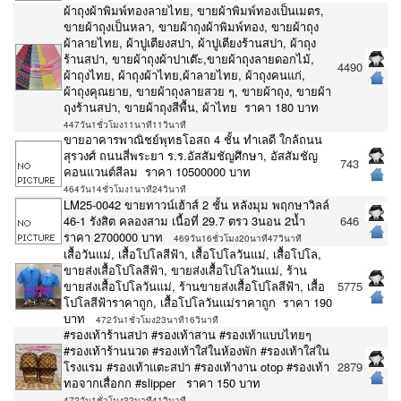
ผ้าถุงผ้าพิมพ์ทองลายไทย, ขายผ้าพิมพ์ทองเป็นเมตร,
ขายผ้าถุงเป็นหลา, ขายผ้าถุงผ้าพิมพ์ทอง, ขายผ้าถุง
ผ้าลายไทย, ผ้าปูเตียงสปา, ผ้าปูเตียงร้านสปา, ผ้าถุง
ร้านสปา, ขายผ้าถุงผ้าปาเต๊ะ,ขายผ้าถุงลายดอกไม้,
4490
ผ้าถุงไทย, ผ้าถุงผ้าไทย,ผ้าลายไทย, ผ้าถุงคนแก่,
ผ้าถุงคุณยาย, ขายผ้าถุงลายสวย ๆ, ขายผ้าถุง, ขายผ้า
ถุงร้านสปา, ขายผ้าถุงสีพื้น, ผ้าไทย ราคา 180 บาท
447วัน1ชั่วโมง11นาที11วินาที
ขายอาคารพาณิชย์พุทธโอสถ 4 ชั้น ทำเลดี ใกล้ถนน
สุรวงศ์ ถนนสี่พระยา ร.ร.อัสสัมชัญศึกษา, อัสสัมชัญ
743
คอนแวนต์สีลม ราคา 10500000 บาท
464วัน14ชั่วโมง1นาที24วินาที
LM25-0042 ขายทาวน์เฮ้าส์ 2 ชั้น หลังมุม พฤกษาวิลล์
46-1 รังสิต คลองสาม เนื้อที่ 29.7 ตรว 3นอน 2น้ำ
646
ราคา 2700000 บาท
469วัน16ชั่วโมง20นาที47วินาที
เสื้อวันแม่, เสื้อโปโลสีฟ้า, เสื้อโปโลวันแม่, เสื้อโปโล,
ขายส่งเสื้อโปโลสีฟ้า, ขายส่งเสื้อโปโลวันแม่, ร้าน
ขายส่งเสื้อโปโลวันแม่, ร้านขายส่งเสื้อโปโลสีฟ้า, เสื้อ
5775
โปโลสีฟ้าราคาถูก, เสื้อโปโลวันแม่ราคาถูก ราคา 190
บาท
472วัน1ชั่วโมง23นาที16วินาที
#รองเท้าร้านสปา #รองเท้าสาน #รองเท้าแบบไทยๆ
#รองเท้าร้านนวด #รองเท้าใส่ในห้องพัก #รองเท้าใส่ใน
โรงแรม #รองเท้าแตะสปา #รองเท้างาน otop #รองเท้า
2879
ทอจากเสื่อกก #slipper ราคา 150 บาท
472วัน1ชั่วโมง32นาที41วินาที