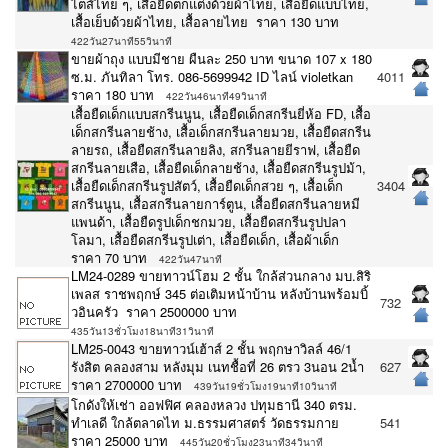
ไตส์ไทย ๆ, เสื้อยืดตกแต่งด้วยผ้าไทย, เสื้อยืดแบบไทย,
เสื้อเย็บด้วยผ้าไทย, เสื้อลายไทย ราคา 130 บาท
422วัน27นาที55วินาที
ขายผ้าถุง แบบมีชาย ผืนละ 250 บาท ขนาด 107 x 180
ซ.ม. ภันทิลา โทร. 086-5699942 ID ไลน์ violetkan
4011
ราคา 180 บาท
422วัน46นาที49วินาที
เสื้อยืดเด็กแบบสกรีนนูน, เสื้อยืดเด็กสกรีนยี่ห้อ FD, เสื้อ
เด็กสกรีนลายช้าง, เสื้อเด็กสกรีนลายมวย, เสื้อยืดสกรีน
ลายรถ, เสื้อยืดสกรีนลายลิง, สกรีนลายยีราฟ, เสื้อยืด
สกรีนลายเสือ, เสื้อยืดเด็กลายช้าง, เสื้อยืดสกรีนรูปม้า,
เสื้อยืดเด็กสกรีนรูปสัตว์, เสื้อยืดเด็กสวย ๆ, เสื้อเด็ก
3404
สกรีนนูน, เสื้อสกรีนลายการ์ตูน, เสื้อยืดสกรีนลายหมี
แพนด้า, เสื้อยืดรูปเด็กชกมวย, เสื้อยืดสกรีนรูปปลา
โลมา, เสื้อยืดสกรีนรูปเต่า, เสื้อยืดเด็ก, เสื้อผ้าเด็ก
ราคา 70 บาท
422วัน47นาที
LM24-0289 ขายทาวน์โฮม 2 ชั้น ใกล้ส่วนกลาง มบ.สิริ
เพลส ราชพฤกษ์ 345 ต่อเติมหน้าบ้าน หลังบ้านพร้อมบิ้
732
วอินครัว ราคา 2500000 บาท
435วัน13ชั่วโมง18นาที31วินาที
LM25-0043 ขายทาวน์เฮ้าส์ 2 ชั้น พฤกษาวิลล์ 46/1
รังสิต คลองสาม หลังมุม เนทชื้อที่ 26 ตรว 3นอน 2น้ำ
627
ราคา 2700000 บาท
439วัน19ชั่วโมง19นาที10วินาที
โกดังให้เช่า ออฟฟิศ คลองหลวง ปทุมธานี 340 ตรม.
ทำเลดี ใกล้ตลาดไท ม.ธรรมศาสตร์ วัดธรรมกาย
541
ราคา 25000 บาท
445วัน20ชั่วโมง23นาที34วินาที