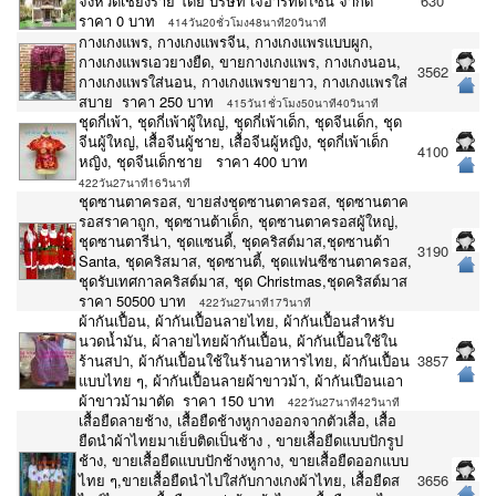
จังหวัดเชียงราย โดย บริษัท เจอาร์ทดีไซน์ จำกัด
630
ราคา 0 บาท
414วัน20ชั่วโมง48นาที20วินาที
กางเกงแพร, กางเกงแพรจีน, กางเกงแพรแบบผูก,
กางเกงแพรเอวยางยืด, ขายกางเกงแพร, กางเกงนอน,
3562
กางเกงแพรใส่นอน, กางเกงแพรขายาว, กางเกงแพรใส่
สบาย ราคา 250 บาท
415วัน1ชั่วโมง50นาที40วินาที
ชุดกี่เพ้า, ชุดกี่เพ้าผู้ใหญ่, ชุดกี่เพ้าเด็ก, ชุดจีนเด็ก, ชุด
จีนผู้ใหญ่, เสื้อจีนผู้ชาย, เสื้อจีนผู้หญิง, ชุดกี่เพ้าเด็ก
4100
หญิง, ชุดจีนเด็กชาย ราคา 400 บาท
422วัน27นาที16วินาที
ชุดซานตาครอส, ขายส่งชุดซานตาครอส, ชุดซานตาค
รอสราคาถูก, ชุดซานต้าเด็ก, ชุดซานตาครอสผู้ใหญ่,
ชุดซานตารีน่า, ชุดแซนดี้, ชุดคริสต์มาส,ชุดซานต้า
3190
Santa, ชุดคริสมาส, ชุดซานตี้, ชุดแฟนซีซานตาครอส,
ชุดรับเทศกาลคริสต์มาส, ชุด Christmas,ชุดคริสต์มาส
ราคา 50500 บาท
422วัน27นาที17วินาที
ผ้ากันเปื้อน, ผ้ากันเปื้อนลายไทย, ผ้ากันเปื้อนสำหรับ
นวดน้ำมัน, ผ้าลายไทยผ้ากันเปื้อน, ผ้ากันเปื้อนใช้ใน
ร้านสปา, ผ้ากันเปื้อนใช้ในร้านอาหารไทย, ผ้ากันเปื้อน
3857
แบบไทย ๆ, ผ้ากันเปื้อนลายผ้าขาวม้า, ผ้ากันเปือนเอา
ผ้าขาวม้ามาตัด ราคา 150 บาท
422วัน27นาที42วินาที
เสื้อยืดลายช้าง, เสื้อยืดช้างหูกางออกจากตัวเสื้อ, เสื้อ
ยืดนำผ้าไทยมาเย็บติดเป็นช้าง , ขายเสื้อยืดแบบปักรูป
ช้าง, ขายเสื้อยืดแบบปักช้างหูกาง, ขายเสื้อยืดออกแบบ
ไทย ๆ,ขายเสื้อยืดนำไปใส่กับกางเกงผ้าไทย, เสื้อยืดส
3656