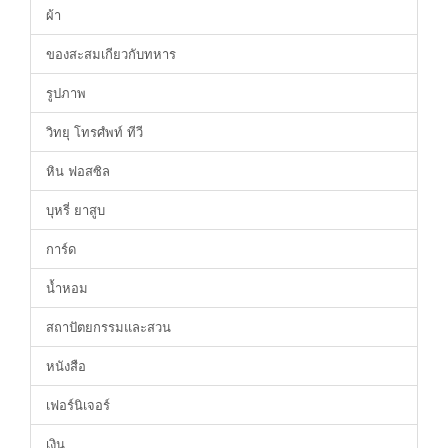
ผ้า
ของสะสมเกียวกับทหาร
รูปภาพ
วิทยุ โทรศํพท์ ทีวี
หิน ฟอสซิล
บุหรี่ ยาสูบ
การ์ด
น้ำหอม
สถาปัตยกรรมและสวน
หนังสือ
เฟอร์นิเจอร์
เงิน