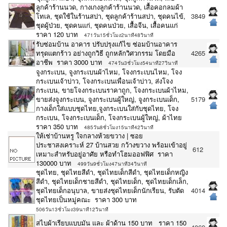
ลูกค้าร้านนวด, กางเกงลูกค้าร้านนวด, เสื้อคอกลมผ้า
โทเล, ชุดใช้ในร้านสปา, ชุดลูกค้าร้านสปา, ชุดคนไข้,
3849
ชุดผู้ป่วย, ชุดคนแก่, ชุดคนป่วย, เสื้อจีน, เสื้อคนแก่
ราคา 120 บาท
471วัน15ชั่วโมง2นาที48วินาที
รับซ่อมบ้าน อาคาร ปรับปรุงแก้ไข ซ่อมบ้านอาคาร
ทรุดแตกร้าว อย่างถูกวิธี ถูกหลักวิศวกรรม โดยมือ
4265
อาชีพ ราคา 3000 บาท
474วัน3ชั่วโมง54นาที27วินาที
จูงกระเบน, จูงกระเบนผ้าไหม, โจงกระเบนไหม, โจง
กระเบนเจ้าบ่าว, โจงกระเบนเพื่อนเจ้าบ่าว, ส่งโจง
กระเบน, ขายโจงกระเบนราคาถูก, โจงกระเบนผ้าไหม,
ขายส่งจูงกระเบน, จูงกระเบนผู้ใหญ่, จูงกระเบนเด็ก,
5179
กางเด็กใส่แบบชุดไทย,จูงกระเบนใส่กับชุดไทย, โจง
กระเบน, โจงกระเบนเด็ก, โจงกระเบนผู้ใหญ่, ผ้าไทย
ราคา 350 บาท
485วัน8ชั่วโมง15นาที42วินาที
ให้เช่าบ้านหรู ใจกลางห้วยขวาง | ซอย
ประชาสงเคราะห์ 27 บ้านสวย กว้างขวาง พร้อมเข้าอยู่
612
เหมาะสำหรับอยู่อาศัย หรือทำโฮมออฟฟิศ ราคา
130000 บาท
499วัน9ชั่วโมง47นาที34วินาที
ชุดไทย, ชุดไทยสีดำ, ชุดไทยเด็กสีดำ, ชุดไทยเด็กหญิง
สีดำ, ชุดไทยเด็กชายสีดำ, ชุดไทยเด็ก, ชุดไทยเด็กเล็ก,
ชุดไทยเด็กอนุบาล, ขายส่งชุดไทยเด็กนักเรียน, รับตัด
4014
ชุดไทยเป็นหมู่คณะ ราคา 300 บาท
506วัน13ชั่วโมง39นาที12วินาที
สไบผ้าเรียบแบบมัน และ ผ้าด้าน 150 บาท ราคา 150