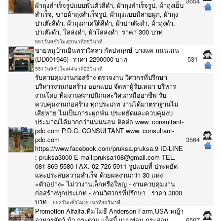
3654
ผ้าถุงสำเร็จรูปแบบพันตัวสีดำ, ผ้าถุงสำเร็จรูป, ผ้าถุงเย็บ
สำเร็จ, ขายผ้าถุงสำเร็จรูป, ผ้าถุงแบบมีสายผูก, ผ้าถุง
ปาเต๊ะสีดำ, ผ้าถุงภาคใต้สีดำ, ผ้าปาเต๊ะดำ, ผ้าถุงดำ,
ปาเต๊ะดำ, โสล่งดำ, ผ้าโสล่งดำ ราคา 300 บาท
551วัน9ชั่วโมง20นาที25วินาที
ขายหมู่บ้านอินทราวิลล่า กัลปพฤกษ์-บางแค ถนนเมน
(DD001946) ราคา 2290000 บาท
531
551วัน9ชั่วโมง44นาที23วินาที
รับควบคุมงานก่อสร้าง ตรวจงาน วิศวกรที่ปรึกษา
บริหารงานก่อสร้าง ออกแบบ จัดหาผู้รับเหมา บริหาร
งานโดย ทีมงานสถาปนิกและวิศวกรมืออาชีพ รับ
ควบคุมงานก่อสร้าง ทุกประเภท งานได้มาตราฐานไม่
เสียหาย ไม่เป็นภาระผูกพัน ประหยัดและควบคุมงบ
ประมาณได้มากกว่าแน่นนอน ติดต่อ www. consultant-
pdc.com P.D.C. CONSULTANT www. consultant-
pdc.com
3564
https://www.facebook.com/pruksa.pruksa.9 ID-LINE
: pruksa3000 E-mail:pruksa108@gmail.com TEL.
081-869-5580 FAX. 02-726-5911 รูปแบบที่ ประหยัด
และประสบความสำเร็จ ด้วยผลงานกว่า 30 แห่ง
=ตัวอย่าง= ไม่ว่างานเล็กหรือใหญ่ - งานควบคุมงาน
ก่อสร้างทุกประเภท - งานวิศวกรที่ปรึกษา ราคา 3000
บาท
552วัน5ชั่วโมง27นาที40วินาที
Promotion Alfalfa,ทิมโมธี Anderson Farm,USA หญ้า
อาหารสัตว์ ม้า กระต่าย แก็สบี้ แบบฟ่อน กระสอบ
6507