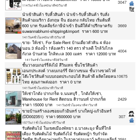
3047
114วัน14ชั่วโมง40นาที40วินาที
นำเข้าสินค้า รับหิ้วสินค้า นำเข้า-รับหิ้วสินค้า รับสั่ง
สินค้าอเมริกา อังกฤษ จีน ฮ่องกง กลับไทย เริ่มต้นที่
600 บาท รับเคลียร์ภาษีนำเข้า ยินดีให้คำปรึกษาครับ
3669
suwannabhumi-shipping&import ราคา 600 บาท
141วัน4ชั่วโมง45นาที15วินาที
ขาย- ให้เช่า, For Sale-Rent บ้านเดี่ยวหัวหิน 4 ห้อง
นอน 3 ห้องน้ำ 1ห้องครัว 140 ตรว ทำเลดี ใกล้วังไกล
4004
กังวล บ้านสวย ใกล้ทะเล 300 เมตร ราคา 12000 บาท
141วัน4ชั่วโมง48นาที38วินาที
ชั้นวางเบเกอร์รี่ลังไม้ สีวินเทจ ชั้นโชว์สินค้า
เอนกประสงค์ วางเบเกอร์รี่ จัดวางขนม ชั้นวางขวดไวท์
โต๊ะโชว์สินค้าแบบถอดประกอบได้ สินค้าดี ผลิตโดยคน
10675
ไทย คุณภาพส่งออก ราคา 0 บาท
141วัน4ชั่วโมง53นาที1วินาที
ให้เช่าโกดัง ปากเกร็ด จ.นนทบุรี , โกดังให้เช่า,
Warehouse for Rent ติดถนน ติวานนท์ ปากเกร็ด
2429
ราคา 15000 บาท
141วัน5ชั่วโมง4นาที41วินาที
ขายบ้านสร้างเองซอยแก้วอินทร์ บางใหญ่-แก้วอินทร์
(DD002351) ราคา 9500000 บาท
307
157วัน11ชั่วโมง53นาที7วินาที
รับตัดต้นไม้ ในเขตเมืองพัทยา อ.บางละมุง พื้นที่ใกล้
เคียง รับตัดต้นไม้ รับตัดกิ่งไม้ รับตัดหญ้า รับกำจัด
วัชพืช รับฉีดยาฆ่าหญ้า ในราคาย่อมเยาว์ พร้อมเคลียร์
3591