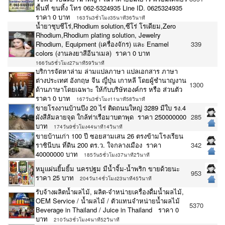
พื้นที่ ขนทิ้ง โทร 062-5324935 Line ID. 0625324935
ราคา 0 บาท
163วัน3ชั่วโมง35นาที36วินาที
น้ำยาชุบชีโร่,Rhodium solution,ซีโร่ โรเดียม,Zero
Rhodium,Rhodium plating solution, Jewelry
Rhodium, Equipment (เครื่องจักร) และ Enamel
339
colors (งานลงยาสีอีนาเมล) ราคา 0 บาท
166วัน5ชั่วโมง27นาที59วินาที
บริการจัดหาล่าม ล่ามแปลภาษา แปลเอกสาร ภาษา
ต่างประเทศ อังกฤษ จีน ญี่ปุ่น เกาหลี โดยผู้ชำนาญงาน
1300
ด้านภาษาโดยเฉพาะ ให้กับบริษัทองค์กร หรือ ส่วนตัว
ราคา 0 บาท
167วัน3ชั่วโมง11นาที58วินาที
ขายโรงงานบ้านบึง 20 ไร่ ติดถนนใหญ่ 3289 มีใบ รง.4
ผังสีส้มลายจุด ใกล้ท่าเรือมาบตาพุด ราคา 250000000
285
บาท
174วัน9ชั่วโมง44นาที14วินาที
ขายบ้านเก่า 100 ปี ซอยสามเสน 26 ตรงข้ามโรงเรียน
ราชินีบน ที่ดิน 200 ตร.ว. ใจกลางเมือง ราคา
342
40000000 บาท
185วัน5ชั่วโมง37นาที2วินาที
หมูแผ่นยิ้มยิ้ม นครปฐม มีน้ำจิ้ม-น้ำพริก ขายด้วยนะ
953
ราคา 25 บาท
204วัน14ชั่วโมง23นาที45วินาที
รับจ้างผลิตน้ำผลไม้, ผลิต-จำหน่ายเครื่องดื่มน้ำผลไม้,
OEM Service / น้ำผลไม้ / ตัวแทนจำหน่ายน้ำผลไม้
5370
Beverage in Thailand / Juice in Thailand ราคา 0
บาท
210วัน3ชั่วโมง4นาที52วินาที