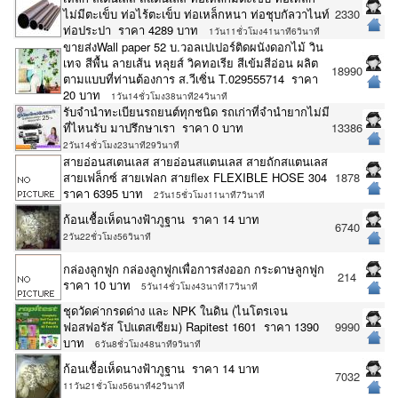
ไม่มีตะเข็บ ท่อไร้ตะเข็บ ท่อเหล็กหนา ท่อชุบกัลวาไนท์
2330
ท่อประปา ราคา 4289 บาท
1วัน11ชั่วโมง41นาที6วินาที
ขายส่งWall paper 52 บ.วอลเปเปอร์ติดผนังดอกไม้ วิน
เทจ สีพื้น ลายเส้น หลุยส์ วิคทอเรีย สีเข้มสีอ่อน ผลิต
18990
ตามแบบที่ท่านต้องการ ส.วีเซิ่น T.029555714 ราคา
20 บาท
1วัน14ชั่วโมง38นาที24วินาที
รับจำนำทะเบียนรถยนต์ทุกชนิด รถเก่าที่จำนำยากไม่มี
ที่ไหนรับ มาปรึกษาเรา ราคา 0 บาท
13386
2วัน14ชั่วโมง23นาที29วินาที
สายอ่อนสเตนเลส สายอ่อนสแตนเลส สายถักสแตนเลส
สายเฟล็กซ์ สายเฟลก สายflex FLEXIBLE HOSE 304
1878
ราคา 6395 บาท
2วัน15ชั่วโมง11นาที7วินาที
ก้อนเชื้อเห็ดนางฟ้าภูฐาน ราคา 14 บาท
6740
2วัน22ชั่วโมง56วินาที
กล่องลูกฟูก กล่องลูกฟูกเพื่อการส่งออก กระดาษลูกฟูก
214
ราคา 10 บาท
5วัน14ชั่วโมง43นาที17วินาที
ชุดวัดค่ากรดด่าง และ NPK ในดิน (ไนโตรเจน
ฟอสฟอรัส โปแตสเซียม) Rapitest 1601 ราคา 1390
9990
บาท
6วัน8ชั่วโมง48นาที9วินาที
ก้อนเชื้อเห็ดนางฟ้าภูฐาน ราคา 14 บาท
7032
11วัน21ชั่วโมง56นาที42วินาที