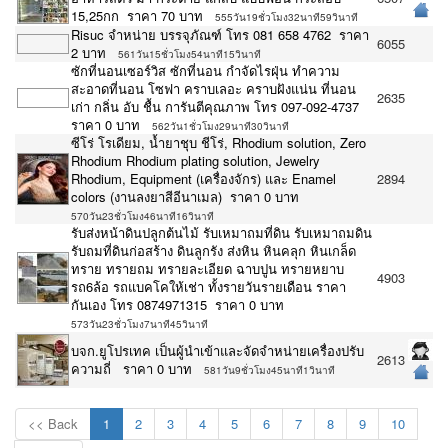
15,25กก ราคา 70 บาท
555วัน19ชั่วโมง32นาที59วินาที
Risuc จำหน่าย บรรจุภัณฑ์ โทร 081 658 4762 ราคา
6055
2 บาท
561วัน15ชั่วโมง54นาที15วินาที
ซักที่นอนเซอร์วิส ซักที่นอน กำจัดไรฝุ่น ทำความ
สะอาดที่นอน โซฟา คราบเลอะ คราบฝังแน่น‎ ที่นอน
2635
เก่า กลิ่น อับ ชื้น การันตีคุณภาพ โทร 097-092-4737
ราคา 0 บาท
562วัน1ชั่วโมง29นาที30วินาที
ซีโร่ โรเดียม, น้ำยาชุบ ชีโร่, Rhodium solution, Zero
Rhodium Rhodium plating solution, Jewelry
Rhodium, Equipment (เครื่องจักร) และ Enamel
2894
colors (งานลงยาสีอีนาเมล) ราคา 0 บาท
570วัน23ชั่วโมง46นาที16วินาที
รับส่งหน้าดินปลูกต้นไม้ รับเหมาถมที่ดิน รับเหมาถมดิน
รับถมที่ดินก่อสร้าง ดินลูกรัง ส่งหิน หินคลุก หินเกล็ด
ทราย ทรายถม ทรายละเอียด ฉาบปูน ทรายหยาบ
4903
รถ6ล้อ รถแบคโคให้เช่า ทั้งรายวันรายเดือน ราคา
กันเอง โทร 0874971315 ราคา 0 บาท
573วัน23ชั่วโมง7นาที45วินาที
บจก.ยูโปรเทค เป็นผู้นำเข้าและจัดจำหน่ายเครื่องปรับ
2613
ความถี่ ราคา 0 บาท
581วัน9ชั่วโมง45นาที1วินาที
<< Back
1
2
3
4
5
6
7
8
9
10