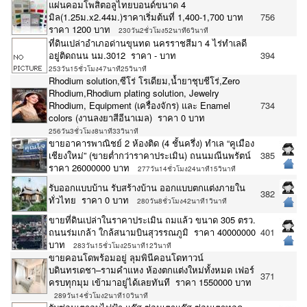
แผ่นคอมโพสิตอลูไทยบอนด์ขนาด 4
มิล(1.25ม.x2.44ม.)ราคาเริ่มต้นที่ 1,400-1,700 บาท
756
ราคา 1200 บาท
230วัน2ชั่วโมง52นาที6วินาที
ที่ดินเปล่าอำเภอด่านขุนทด นครราชสีมา 4 ไร่ทำเลดี
อยู่ติดถนน นม.3012 ราคา - บาท
394
253วัน15ชั่วโมง47นาที25วินาที
Rhodium solution,ซีโร่ โรเดียม,น้ำยาชุบชีโร่,Zero
Rhodium,Rhodium plating solution, Jewelry
Rhodium, Equipment (เครื่องจักร) และ Enamel
734
colors (งานลงยาสีอีนาเมล) ราคา 0 บาท
256วัน3ชั่วโมง8นาที33วินาที
ขายอาคารพาณิชย์ 2 ห้องติด (4 ชั้นครึ่ง) ทำเล “คูเมือง
เชียงใหม่” (ขายต่ำกว่าราคาประเมิน) ถนนมณีนพรัตน์
385
ราคา 26000000 บาท
277วัน14ชั่วโมง24นาที15วินาที
รับออกเเบบบ้าน รับสร้างบ้าน ออกเเบบตกเเต่งภายใน
382
ทั่วไทย ราคา 0 บาท
280วัน8ชั่วโมง42นาที1วินาที
ขายที่ดินเปล่าในราคาประเมิน ถมแล้ว ขนาด 305 ตรว.
ถนนร่มเกล้า ใกล้สนามบินสุวรรณภูมิ ราคา 40000000
401
บาท
283วัน15ชั่วโมง25นาที12วินาที
ขายคอนโดพร้อมอยู่ ลุมพินีคอนโดทาวน์
บดินทรเดชา–รามคำแหง ห้องตกแต่งใหม่ทั้งหมด เฟอร์
371
ครบทุกมุม เข้ามาอยู่ได้เลยทันที ราคา 1550000 บาท
289วัน14ชั่วโมง2นาที10วินาที