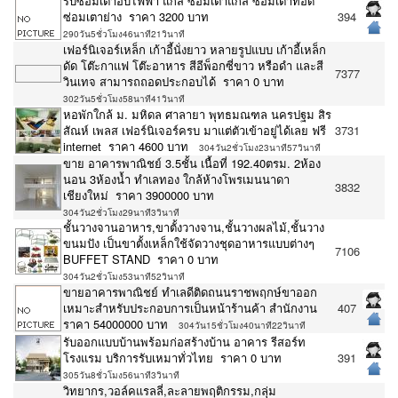
รับซ่อมเตาอบไฟฟ้า แก๊ส ซ่อมเตาแก๊ส ซ่อมเตาทอด
ซ่อมเตาย่าง ราคา 3200 บาท
394
290วัน5ชั่วโมง46นาที21วินาที
เฟอร์นิเจอร์เหล็ก เก้าอี้นั่งยาว หลายรูปแบบ เก้าอี้เหล็ก
ดัด โต๊ะกาแฟ โต๊ะอาหาร สีอีพ็อกซี่ขาว หรือดำ และสี
7377
วินเทจ สามารถถอดประกอบได้ ราคา 0 บาท
302วัน5ชั่วโมง58นาที41วินาที
หอพักใกล้ ม. มหิดล ศาลายา พุทธมณฑล นครปฐม สิร
สัณห์ เพลส เฟอร์นิเจอร์ครบ มาแต่ตัวเข้าอยู่ได้เลย ฟรี
3731
internet ราคา 4600 บาท
304วัน2ชั่วโมง23นาที57วินาที
ขาย อาคารพาณิชย์ 3.5ชั้น เนื้อที่ 192.40ตรม. 2ห้อง
นอน 3ห้องน้ำ ทำเลทอง ใกล้ห้างโพรเมนนาดา
3832
เชียงใหม่ ราคา 3900000 บาท
304วัน2ชั่วโมง29นาที3วินาที
ชั้นวางจานอาหาร,ขาตั้งวางจาน,ชั้นวางผลไม้,ชั้นวาง
ขนมปัง เป็นขาตั้งเหล็กใช้จัดวางชุดอาหารแบบต่างๆ
7106
BUFFET STAND ราคา 0 บาท
304วัน2ชั่วโมง53นาที52วินาที
ขายอาคารพาณิชย์ ทำเลดีติดถนนราชพฤกษ์ขาออก
เหมาะสำหรับประกอบการเป็นหน้าร้านค้า สำนักงาน
407
ราคา 54000000 บาท
304วัน15ชั่วโมง40นาที22วินาที
รับออกแบบบ้านพร้อมก่อสร้างบ้าน อาคาร รีสอร์ท
โรงแรม บริการรับเหมาทั่วไทย ราคา 0 บาท
391
305วัน8ชั่วโมง56นาที3วินาที
วิทยากร,วอล์คแรลลี่,ละลายพฤติกรรม,กลุ่ม