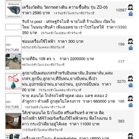
เครื่องวัดดิน วัดกรดด่างดิน ความชื้นดิน รุ่น ZD-05
10587
ราคา 2590 บาท
14วัน3ชั่วโมง47นาที27วินาที
รับจ้าง post - เศรษฐกิจไม่ดี ขายไม่ดี ร้านเงียบ เปิดเว็บ
ใหม่ โฆษณาสินค้า เพิ่มยอดขาย เราโปรโมทให้ ราคา
13393
350 บาท
23วัน4ชั่วโมง28นาที19วินาที
ซ่อมเครื่องใช้ไฟฟ้า ราคา 300 บาท
199
45วัน13ชั่วโมง44นาที50วินาที
ขายที่ดิน 108 ตร.ว. ราคา 2200000 บาท
117
46วัน10ชั่วโมง12นาที37วินาที
ลูกยางบีบผสมเกสรสำหรับอินทผาลัม,อินทผาลัม,ผสม
เกสร,ลูกบีบ,ลูกยาง,ที่บีบพ่น,ยางบีบพ่น,ที่เป่า
3270
พ่น,อุปกรณ์เป่าพ่น,ยางเป่าพ่น, อุปกรณ์บีบพ่น ราคา
00 บาท
75วัน10ชั่วโมง48นาที14วินาที
ขาย คอนโด ใกล้รถไฟฟ้าคูคต เดอะ แคช คลอง 2
ลำลูกกา ทำเลดี ถูกสุดในโครงการ ราคา 660000 บาท
195
102วัน8ชั่วโมง9นาที17วินาที
ให้เช่าคอนโด นิวโนเบิล ศรีนครินทร์-ลาซาล ติด
รถไฟฟ้า MRTเฟอร์เครื่องใช้ไฟฟ้าครบ ฟีลโรงแรม 5
383
ดาว กระเป๋าเดียวอยู่ได้เลย ราคา 11000 บาท
113วัน4ชั่วโมง4นาที54วินาที
เครื่องคาราโอเกะ KaraokeInter ราคา 18500 บาท