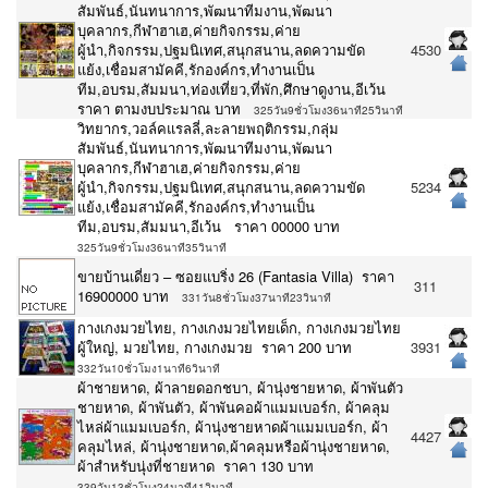
สัมพันธ์,นันทนาการ,พัฒนาทีมงาน,พัฒนา
บุคลากร,กีฬาฮาเฮ,ค่ายกิจกรรม,ค่าย
ผู้นำ,กิจกรรม,ปฐมนิเทศ,สนุกสนาน,ลดความขัด
4530
แย้ง,เชื่อมสามัคคี,รักองค์กร,ทำงานเป็น
ทีม,อบรม,สัมมนา,ท่องเที่ยว,ที่พัก,ศึกษาดูงาน,อีเว้น
ราคา ตามงบประมาณ บาท
325วัน9ชั่วโมง36นาที25วินาที
วิทยากร,วอล์คแรลลี่,ละลายพฤติกรรม,กลุ่ม
สัมพันธ์,นันทนาการ,พัฒนาทีมงาน,พัฒนา
บุคลากร,กีฬาฮาเฮ,ค่ายกิจกรรม,ค่าย
ผู้นำ,กิจกรรม,ปฐมนิเทศ,สนุกสนาน,ลดความขัด
5234
แย้ง,เชื่อมสามัคคี,รักองค์กร,ทำงานเป็น
ทีม,อบรม,สัมมนา,อีเว้น ราคา 00000 บาท
325วัน9ชั่วโมง36นาที35วินาที
ขายบ้านเดี่ยว – ซอยแบริ่ง 26 (Fantasia Villa) ราคา
311
16900000 บาท
331วัน8ชั่วโมง37นาที23วินาที
กางเกงมวยไทย, กางเกงมวยไทยเด็ก, กางเกงมวยไทย
ผู้ใหญ่, มวยไทย, กางเกงมวย ราคา 200 บาท
3931
332วัน10ชั่วโมง1นาที6วินาที
ผ้าชายหาด, ผ้าลายดอกชบา, ผ้านุ่งชายหาด, ผ้าพันตัว
ชายหาด, ผ้าพันตัว, ผ้าพันคอผ้าแมมเบอร์ก, ผ้าคลุม
ไหล่ผ้าแมมเบอร์ก, ผ้านุ่งชายหาดผ้าแมมเบอร์ก, ผ้า
4427
คลุมไหล่, ผ้านุ่งชายหาด,ผ้าคลุมหรือผ้านุ่งชายหาด,
ผ้าสำหรับนุ่งที่ชายหาด ราคา 130 บาท
339วัน13ชั่วโมง24นาที41วินาที