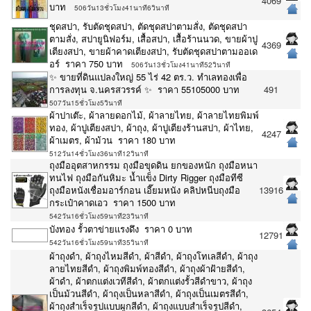
4069
บาท
506วัน13ชั่วโมง41นาที6วินาที
ชุดสปา, รับตัดชุดสปา, ตัดชุดสปาตามสั่ง, ตัดชุดสปา
ตามสั่ง, สปายูนิฟอร์ม, เสื้อสปา, เสื้อร้านนวด, ขายผ้าปู
4369
เตียงสปา, ขายผ้าคาดเตียงสปา, รับตัดชุดสปาตามออเด
อร์ ราคา 750 บาท
506วัน13ชั่วโมง41นาที52วินาที
✨ ขายที่ดินแปลงใหญ่ 55 ไร่ 42 ตร.ว. ทำเลทองเพื่อ
การลงทุน จ.นครสวรรค์ ✨ ราคา 55105000 บาท
491
507วัน15ชั่วโมง5วินาที
ผ้าปาเต๊ะ, ผ้าลายดอกไม้, ผ้าลายไทย, ผ้าลายไทยพิมพ์
ทอง, ผ้าปูเตียงสปา, ผ้าถุง, ผ้าปูเตียงร้านสปา, ผ้าไทย,
4247
ผ้าเมตร, ผ้าม้วน ราคา 180 บาท
512วัน14ชั่วโมง36นาที12วินาที
ถุงมืออุตสาหกรรม ถุงมือขุดดิน ยกของหนัก ถุงมือหนา
ทนไฟ ถุงมือกันหิมะ น้ำเเข็ง Dirty Rigger ถุงมือทีซี
ถุงมือหนังเชื่อมอาร์กอน เอี๊ยมหนัง คลิปหนีบถุงมือ
13916
กระเป๋าคาดเอว ราคา 1500 บาท
542วัน16ชั่วโมง59นาที23วินาที
บังทอง รั้วตาข่ายแรงดึง ราคา 0 บาท
12791
542วัน16ชั่วโมง59นาที35วินาที
ผ้าถุงดำ, ผ้าถุงไหมสีดำ, ผ้าสีดำ, ผ้าถุงโทเลสีดำ, ผ้าถุง
ลายไทยสีดำ, ผ้าถุงพิมพ์ทองสีดำ, ผ้าถุงผ้าฝ้ายสีดำ,
ผ้าดำ, ผ้าตกแต่งเวทีสีดำ, ผ้าตกแต่งรั้วสีดำขาว, ผ้าถุง
เป็นม้วนสีดำ, ผ้าถุงเป็นหลาสีดำ, ผ้าถุงเป็นเมตรสีดำ,
ผ้าถุงสำเร็จรูปแบบผูกสีดำ, ผ้าถุงแบบสำเร็จรูปสีดำ,