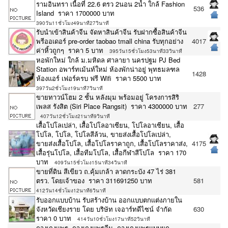
รามอินทรา เนื้อที่ 22.6 ตรว 2นอน 2น้ำ ใกล้ Fashion
536
Island ราคา 1700000 บาท
390วัน11ชั่วโมง49นาที27วินาที
รับนำเข้าสินค้าจีน จัดหาสินค้าจีน รับฝากซื้อสินค้าจีน
พรีออเดอร์ pre-order taobao tmall china รับทุกอย่าง
4017
ค่าหิ้วถูกๆ ราคา 5 บาท
395วัน15ชั่วโมง53นาที33วินาที
หอพักใหม่ ใกล้ ม.มหิดล ศาลายา นครปฐม PJ Bed
Station อพาร์ทเม้นท์ใหม่ ห้องพักน่าอยู่ พุทธมลฑล
1428
ห้องแอร์ เฟอร์ครบ ฟรี Wifi ราคา 5500 บาท
397วัน2ชั่วโมง19นาที7วินาที
ขายทาวน์โฮม 2 ชั้น หลังมุม พร้อมอยู่ โครงการสิริ
เพลส รังสิต (Siri Place Rangsit) ราคา 4300000 บาท
277
407วัน12ชั่วโมง21นาที9วินาที
เสื้อโปโลเปล่า, เสื้อโปโลอาเซียน, โปโลอาเซียน, เสื้อ
โปโล, โปโล, โปโลสีล้วน, ขายส่งเสื้อโปโลเปล่า,
ขายส่งเสื้อโปโล, เสื้อโปโลราคาถูก, เสื้อโปโลราคาส่ง,
4175
เสื้อรุ่นโปโล, เสื้อทีมโปโล, เสื้อกีฬาสีโปโล ราคา 170
บาท
409วัน15ชั่วโมง15นาที34วินาที
ขายที่ดิน สีเขียว ถ.คุ้มเกล้า ลาดกระบัง 47 ไร่ 381
ตรว. โดยเจ้าของ ราคา 311691250 บาท
581
412วัน14ชั่วโมง12นาที6วินาที
รับออกเเบบบ้าน รับสร้างบ้าน ออกเเบบตกเเต่งภายใน
จังหวัดเชียงราย โดย บริษัท เจอาร์ทดีไซน์ จำกัด
630
ราคา 0 บาท
414วัน10ชั่วโมง17นาที52วินาที
กางเกงแพร, กางเกงแพรจีน, กางเกงแพรแบบผูก,