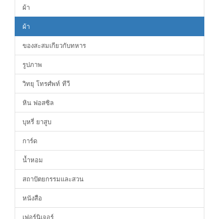
ผ้า
ผ้า
ของสะสมเกียวกับทหาร
รูปภาพ
วิทยุ โทรศํพท์ ทีวี
หิน ฟอสซิล
บุหรี่ ยาสูบ
การ์ด
น้ำหอม
สถาปัตยกรรมและสวน
หนังสือ
เฟอร์นิเจอร์