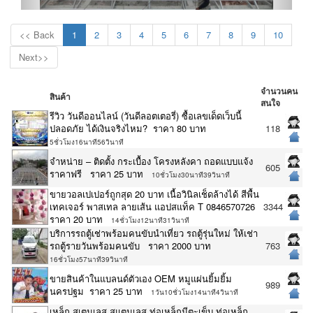
<< Back
1
2
3
4
5
6
7
8
9
10
Next>>
จำนวนคน
สินค้า
สนใจ
รีวิว วันดีออนไลน์ (วันดีลอตเตอรี่) ซื้อเลขเด็ดเว็บนี้
ปลอดภัย ได้เงินจริงไหม? ราคา 80 บาท
118
5ชั่วโมง16นาที56วินาที
จำหน่าย – ติดตั้ง กระเบื้อง โครงหลังคา ถอดแบบแจ้ง
605
ราคาฟรี ราคา 25 บาท
10ชั่วโมง30นาที39วินาที
ขายวอลเปเปอร์ถูกสุด 20 บาท เนื้อวินิลเช็ดล้างได้ สีพื้น
เทคเจอร์ พาสเทล ลายเส้น แอปสแท็ค T 0846570726
3344
ราคา 20 บาท
14ชั่วโมง12นาที31วินาที
บริการรถตู้เช่าพร้อมคนขับนำเที่ยว รถตู้รุ่นใหม่ ให้เช่า
รถตู้รายวันพร้อมคนขับ ราคา 2000 บาท
763
16ชั่วโมง57นาที39วินาที
ขายสินค้าในแบลนด์ตัวเอง OEM หมูแผ่นยิ้มยิ้ม
989
นครปฐม ราคา 25 บาท
1วัน10ชั่วโมง14นาที4วินาที
เหล็ก สเตนเลส สแตนเลส ท่อเหล็กมีตะเข็บ ท่อเหล็ก