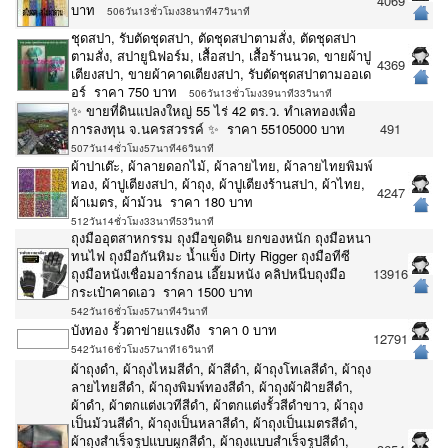
4069
บาท
506วัน13ชั่วโมง38นาที47วินาที
ชุดสปา, รับตัดชุดสปา, ตัดชุดสปาตามสั่ง, ตัดชุดสปา
ตามสั่ง, สปายูนิฟอร์ม, เสื้อสปา, เสื้อร้านนวด, ขายผ้าปู
4369
เตียงสปา, ขายผ้าคาดเตียงสปา, รับตัดชุดสปาตามออเด
อร์ ราคา 750 บาท
506วัน13ชั่วโมง39นาที33วินาที
✨ ขายที่ดินแปลงใหญ่ 55 ไร่ 42 ตร.ว. ทำเลทองเพื่อ
การลงทุน จ.นครสวรรค์ ✨ ราคา 55105000 บาท
491
507วัน14ชั่วโมง57นาที46วินาที
ผ้าปาเต๊ะ, ผ้าลายดอกไม้, ผ้าลายไทย, ผ้าลายไทยพิมพ์
ทอง, ผ้าปูเตียงสปา, ผ้าถุง, ผ้าปูเตียงร้านสปา, ผ้าไทย,
4247
ผ้าเมตร, ผ้าม้วน ราคา 180 บาท
512วัน14ชั่วโมง33นาที53วินาที
ถุงมืออุตสาหกรรม ถุงมือขุดดิน ยกของหนัก ถุงมือหนา
ทนไฟ ถุงมือกันหิมะ น้ำเเข็ง Dirty Rigger ถุงมือทีซี
ถุงมือหนังเชื่อมอาร์กอน เอี๊ยมหนัง คลิปหนีบถุงมือ
13916
กระเป๋าคาดเอว ราคา 1500 บาท
542วัน16ชั่วโมง57นาที4วินาที
บังทอง รั้วตาข่ายแรงดึง ราคา 0 บาท
12791
542วัน16ชั่วโมง57นาที16วินาที
ผ้าถุงดำ, ผ้าถุงไหมสีดำ, ผ้าสีดำ, ผ้าถุงโทเลสีดำ, ผ้าถุง
ลายไทยสีดำ, ผ้าถุงพิมพ์ทองสีดำ, ผ้าถุงผ้าฝ้ายสีดำ,
ผ้าดำ, ผ้าตกแต่งเวทีสีดำ, ผ้าตกแต่งรั้วสีดำขาว, ผ้าถุง
เป็นม้วนสีดำ, ผ้าถุงเป็นหลาสีดำ, ผ้าถุงเป็นเมตรสีดำ,
ผ้าถุงสำเร็จรูปแบบผูกสีดำ, ผ้าถุงแบบสำเร็จรูปสีดำ,