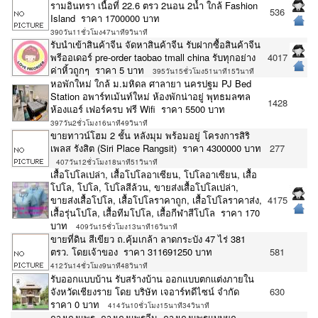
รามอินทรา เนื้อที่ 22.6 ตรว 2นอน 2น้ำ ใกล้ Fashion
536
Island ราคา 1700000 บาท
390วัน11ชั่วโมง47นาที9วินาที
รับนำเข้าสินค้าจีน จัดหาสินค้าจีน รับฝากซื้อสินค้าจีน
พรีออเดอร์ pre-order taobao tmall china รับทุกอย่าง
4017
ค่าหิ้วถูกๆ ราคา 5 บาท
395วัน15ชั่วโมง51นาที15วินาที
หอพักใหม่ ใกล้ ม.มหิดล ศาลายา นครปฐม PJ Bed
Station อพาร์ทเม้นท์ใหม่ ห้องพักน่าอยู่ พุทธมลฑล
1428
ห้องแอร์ เฟอร์ครบ ฟรี Wifi ราคา 5500 บาท
397วัน2ชั่วโมง16นาที49วินาที
ขายทาวน์โฮม 2 ชั้น หลังมุม พร้อมอยู่ โครงการสิริ
เพลส รังสิต (Siri Place Rangsit) ราคา 4300000 บาท
277
407วัน12ชั่วโมง18นาที51วินาที
เสื้อโปโลเปล่า, เสื้อโปโลอาเซียน, โปโลอาเซียน, เสื้อ
โปโล, โปโล, โปโลสีล้วน, ขายส่งเสื้อโปโลเปล่า,
ขายส่งเสื้อโปโล, เสื้อโปโลราคาถูก, เสื้อโปโลราคาส่ง,
4175
เสื้อรุ่นโปโล, เสื้อทีมโปโล, เสื้อกีฬาสีโปโล ราคา 170
บาท
409วัน15ชั่วโมง13นาที16วินาที
ขายที่ดิน สีเขียว ถ.คุ้มเกล้า ลาดกระบัง 47 ไร่ 381
ตรว. โดยเจ้าของ ราคา 311691250 บาท
581
412วัน14ชั่วโมง9นาที48วินาที
รับออกเเบบบ้าน รับสร้างบ้าน ออกเเบบตกเเต่งภายใน
จังหวัดเชียงราย โดย บริษัท เจอาร์ทดีไซน์ จำกัด
630
ราคา 0 บาท
414วัน10ชั่วโมง15นาที34วินาที
กางเกงแพร, กางเกงแพรจีน, กางเกงแพรแบบผูก,