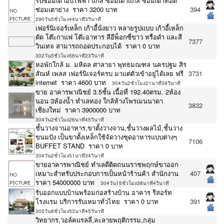
รับซ่อมเตาอบไฟฟ้า แก๊ส ซ่อมเตาแก๊ส ซ่อมเตาทอด
ซ่อมเตาย่าง ราคา 3200 บาท
394
290วัน5ชั่วโมง44นาที3วินาที
เฟอร์นิเจอร์เหล็ก เก้าอี้นั่งยาว หลายรูปแบบ เก้าอี้เหล็ก
ดัด โต๊ะกาแฟ โต๊ะอาหาร สีอีพ็อกซี่ขาว หรือดำ และสี
7377
วินเทจ สามารถถอดประกอบได้ ราคา 0 บาท
302วัน5ชั่วโมง56นาที23วินาที
หอพักใกล้ ม. มหิดล ศาลายา พุทธมณฑล นครปฐม สิร
สัณห์ เพลส เฟอร์นิเจอร์ครบ มาแต่ตัวเข้าอยู่ได้เลย ฟรี
3731
internet ราคา 4600 บาท
304วัน2ชั่วโมง21นาที39วินาที
ขาย อาคารพาณิชย์ 3.5ชั้น เนื้อที่ 192.40ตรม. 2ห้อง
นอน 3ห้องน้ำ ทำเลทอง ใกล้ห้างโพรเมนนาดา
3832
เชียงใหม่ ราคา 3900000 บาท
304วัน2ชั่วโมง26นาที45วินาที
ชั้นวางจานอาหาร,ขาตั้งวางจาน,ชั้นวางผลไม้,ชั้นวาง
ขนมปัง เป็นขาตั้งเหล็กใช้จัดวางชุดอาหารแบบต่างๆ
7106
BUFFET STAND ราคา 0 บาท
304วัน2ชั่วโมง51นาที34วินาที
ขายอาคารพาณิชย์ ทำเลดีติดถนนราชพฤกษ์ขาออก
เหมาะสำหรับประกอบการเป็นหน้าร้านค้า สำนักงาน
407
ราคา 54000000 บาท
304วัน15ชั่วโมง38นาที4วินาที
รับออกแบบบ้านพร้อมก่อสร้างบ้าน อาคาร รีสอร์ท
โรงแรม บริการรับเหมาทั่วไทย ราคา 0 บาท
391
305วัน8ชั่วโมง53นาที45วินาที
วิทยากร,วอล์คแรลลี่,ละลายพฤติกรรม,กลุ่ม