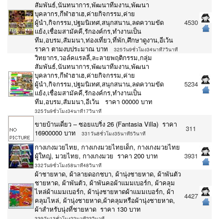
สัมพันธ์,นันทนาการ,พัฒนาทีมงาน,พัฒนา
บุคลากร,กีฬาฮาเฮ,ค่ายกิจกรรม,ค่าย
ผู้นำ,กิจกรรม,ปฐมนิเทศ,สนุกสนาน,ลดความขัด
4530
แย้ง,เชื่อมสามัคคี,รักองค์กร,ทำงานเป็น
ทีม,อบรม,สัมมนา,ท่องเที่ยว,ที่พัก,ศึกษาดูงาน,อีเว้น
ราคา ตามงบประมาณ บาท
325วัน9ชั่วโมง34นาที7วินาที
วิทยากร,วอล์คแรลลี่,ละลายพฤติกรรม,กลุ่ม
สัมพันธ์,นันทนาการ,พัฒนาทีมงาน,พัฒนา
บุคลากร,กีฬาฮาเฮ,ค่ายกิจกรรม,ค่าย
ผู้นำ,กิจกรรม,ปฐมนิเทศ,สนุกสนาน,ลดความขัด
5234
แย้ง,เชื่อมสามัคคี,รักองค์กร,ทำงานเป็น
ทีม,อบรม,สัมมนา,อีเว้น ราคา 00000 บาท
325วัน9ชั่วโมง34นาที17วินาที
ขายบ้านเดี่ยว – ซอยแบริ่ง 26 (Fantasia Villa) ราคา
311
16900000 บาท
331วัน8ชั่วโมง35นาที5วินาที
กางเกงมวยไทย, กางเกงมวยไทยเด็ก, กางเกงมวยไทย
ผู้ใหญ่, มวยไทย, กางเกงมวย ราคา 200 บาท
3931
332วัน9ชั่วโมง58นาที48วินาที
ผ้าชายหาด, ผ้าลายดอกชบา, ผ้านุ่งชายหาด, ผ้าพันตัว
ชายหาด, ผ้าพันตัว, ผ้าพันคอผ้าแมมเบอร์ก, ผ้าคลุม
ไหล่ผ้าแมมเบอร์ก, ผ้านุ่งชายหาดผ้าแมมเบอร์ก, ผ้า
4427
คลุมไหล่, ผ้านุ่งชายหาด,ผ้าคลุมหรือผ้านุ่งชายหาด,
ผ้าสำหรับนุ่งที่ชายหาด ราคา 130 บาท
339วัน13ชั่วโมง22นาที23วินาที