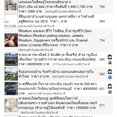
แผ่นคอมโพสิตอลูไทยบอนด์ขนาด 4
มิล(1.25ม.x2.44ม.)ราคาเริ่มต้นที่ 1,400-1,700 บาท
756
ราคา 1200 บาท
230วัน2ชั่วโมง49นาที48วินาที
ที่ดินเปล่าอำเภอด่านขุนทด นครราชสีมา 4 ไร่ทำเลดี
อยู่ติดถนน นม.3012 ราคา - บาท
394
253วัน15ชั่วโมง45นาที7วินาที
Rhodium solution,ซีโร่ โรเดียม,น้ำยาชุบชีโร่,Zero
Rhodium,Rhodium plating solution, Jewelry
Rhodium, Equipment (เครื่องจักร) และ Enamel
734
colors (งานลงยาสีอีนาเมล) ราคา 0 บาท
256วัน3ชั่วโมง6นาที15วินาที
ขายอาคารพาณิชย์ 2 ห้องติด (4 ชั้นครึ่ง) ทำเล “คูเมือง
เชียงใหม่” (ขายต่ำกว่าราคาประเมิน) ถนนมณีนพรัตน์
385
ราคา 26000000 บาท
277วัน14ชั่วโมง21นาที57วินาที
รับออกเเบบบ้าน รับสร้างบ้าน ออกเเบบตกเเต่งภายใน
382
ทั่วไทย ราคา 0 บาท
280วัน8ชั่วโมง39นาที43วินาที
ขายที่ดินเปล่าในราคาประเมิน ถมแล้ว ขนาด 305 ตรว.
ถนนร่มเกล้า ใกล้สนามบินสุวรรณภูมิ ราคา 40000000
401
บาท
283วัน15ชั่วโมง22นาที54วินาที
ขายคอนโดพร้อมอยู่ ลุมพินีคอนโดทาวน์
บดินทรเดชา–รามคำแหง ห้องตกแต่งใหม่ทั้งหมด เฟอร์
371
ครบทุกมุม เข้ามาอยู่ได้เลยทันที ราคา 1550000 บาท
289วัน13ชั่วโมง59นาที52วินาที