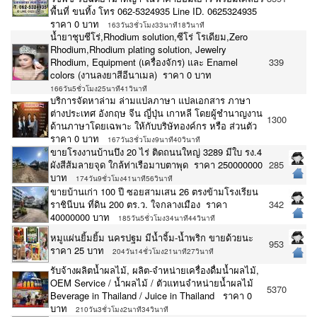
พื้นที่ ขนทิ้ง โทร 062-5324935 Line ID. 0625324935
ราคา 0 บาท
163วัน3ชั่วโมง33นาที18วินาที
น้ำยาชุบชีโร่,Rhodium solution,ซีโร่ โรเดียม,Zero
Rhodium,Rhodium plating solution, Jewelry
Rhodium, Equipment (เครื่องจักร) และ Enamel
339
colors (งานลงยาสีอีนาเมล) ราคา 0 บาท
166วัน5ชั่วโมง25นาที41วินาที
บริการจัดหาล่าม ล่ามแปลภาษา แปลเอกสาร ภาษา
ต่างประเทศ อังกฤษ จีน ญี่ปุ่น เกาหลี โดยผู้ชำนาญงาน
1300
ด้านภาษาโดยเฉพาะ ให้กับบริษัทองค์กร หรือ ส่วนตัว
ราคา 0 บาท
167วัน3ชั่วโมง9นาที40วินาที
ขายโรงงานบ้านบึง 20 ไร่ ติดถนนใหญ่ 3289 มีใบ รง.4
ผังสีส้มลายจุด ใกล้ท่าเรือมาบตาพุด ราคา 250000000
285
บาท
174วัน9ชั่วโมง41นาที56วินาที
ขายบ้านเก่า 100 ปี ซอยสามเสน 26 ตรงข้ามโรงเรียน
ราชินีบน ที่ดิน 200 ตร.ว. ใจกลางเมือง ราคา
342
40000000 บาท
185วัน5ชั่วโมง34นาที44วินาที
หมูแผ่นยิ้มยิ้ม นครปฐม มีน้ำจิ้ม-น้ำพริก ขายด้วยนะ
953
ราคา 25 บาท
204วัน14ชั่วโมง21นาที27วินาที
รับจ้างผลิตน้ำผลไม้, ผลิต-จำหน่ายเครื่องดื่มน้ำผลไม้,
OEM Service / น้ำผลไม้ / ตัวแทนจำหน่ายน้ำผลไม้
5370
Beverage in Thailand / Juice in Thailand ราคา 0
บาท
210วัน3ชั่วโมง2นาที34วินาที