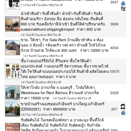
3047
114วัน14ชั่วโมง38นาที22วินาที
นำเข้าสินค้า รับหิ้วสินค้า นำเข้า-รับหิ้วสินค้า รับสั่ง
สินค้าอเมริกา อังกฤษ จีน ฮ่องกง กลับไทย เริ่มต้นที่
600 บาท รับเคลียร์ภาษีนำเข้า ยินดีให้คำปรึกษาครับ
3669
suwannabhumi-shipping&import ราคา 600 บาท
141วัน4ชั่วโมง42นาที57วินาที
ขาย- ให้เช่า, For Sale-Rent บ้านเดี่ยวหัวหิน 4 ห้อง
นอน 3 ห้องน้ำ 1ห้องครัว 140 ตรว ทำเลดี ใกล้วังไกล
4004
กังวล บ้านสวย ใกล้ทะเล 300 เมตร ราคา 12000 บาท
141วัน4ชั่วโมง46นาที20วินาที
ชั้นวางเบเกอร์รี่ลังไม้ สีวินเทจ ชั้นโชว์สินค้า
เอนกประสงค์ วางเบเกอร์รี่ จัดวางขนม ชั้นวางขวดไวท์
โต๊ะโชว์สินค้าแบบถอดประกอบได้ สินค้าดี ผลิตโดยคน
10675
ไทย คุณภาพส่งออก ราคา 0 บาท
141วัน4ชั่วโมง50นาที43วินาที
ให้เช่าโกดัง ปากเกร็ด จ.นนทบุรี , โกดังให้เช่า,
Warehouse for Rent ติดถนน ติวานนท์ ปากเกร็ด
2429
ราคา 15000 บาท
141วัน5ชั่วโมง2นาที23วินาที
ขายบ้านสร้างเองซอยแก้วอินทร์ บางใหญ่-แก้วอินทร์
(DD002351) ราคา 9500000 บาท
307
157วัน11ชั่วโมง50นาที49วินาที
รับตัดต้นไม้ ในเขตเมืองพัทยา อ.บางละมุง พื้นที่ใกล้
เคียง รับตัดต้นไม้ รับตัดกิ่งไม้ รับตัดหญ้า รับกำจัด
วัชพืช รับฉีดยาฆ่าหญ้า ในราคาย่อมเยาว์ พร้อมเคลียร์
3591