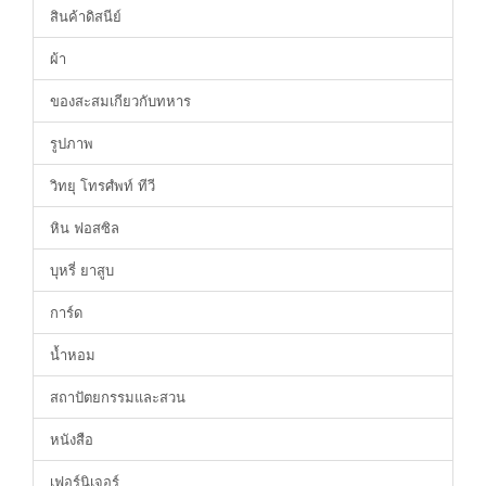
สินค้าดิสนีย์
ผ้า
ของสะสมเกียวกับทหาร
รูปภาพ
วิทยุ โทรศํพท์ ทีวี
หิน ฟอสซิล
บุหรี่ ยาสูบ
การ์ด
น้ำหอม
สถาปัตยกรรมและสวน
หนังสือ
เฟอร์นิเจอร์