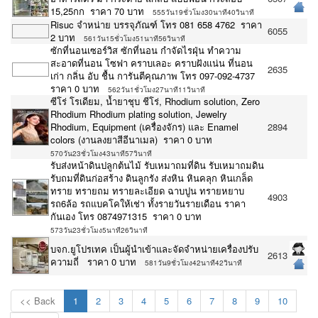
15,25กก ราคา 70 บาท
555วัน19ชั่วโมง30นาที40วินาที
Risuc จำหน่าย บรรจุภัณฑ์ โทร 081 658 4762 ราคา
6055
2 บาท
561วัน15ชั่วโมง51นาที56วินาที
ซักที่นอนเซอร์วิส ซักที่นอน กำจัดไรฝุ่น ทำความ
สะอาดที่นอน โซฟา คราบเลอะ คราบฝังแน่น‎ ที่นอน
2635
เก่า กลิ่น อับ ชื้น การันตีคุณภาพ โทร 097-092-4737
ราคา 0 บาท
562วัน1ชั่วโมง27นาที11วินาที
ซีโร่ โรเดียม, น้ำยาชุบ ชีโร่, Rhodium solution, Zero
Rhodium Rhodium plating solution, Jewelry
Rhodium, Equipment (เครื่องจักร) และ Enamel
2894
colors (งานลงยาสีอีนาเมล) ราคา 0 บาท
570วัน23ชั่วโมง43นาที57วินาที
รับส่งหน้าดินปลูกต้นไม้ รับเหมาถมที่ดิน รับเหมาถมดิน
รับถมที่ดินก่อสร้าง ดินลูกรัง ส่งหิน หินคลุก หินเกล็ด
ทราย ทรายถม ทรายละเอียด ฉาบปูน ทรายหยาบ
4903
รถ6ล้อ รถแบคโคให้เช่า ทั้งรายวันรายเดือน ราคา
กันเอง โทร 0874971315 ราคา 0 บาท
573วัน23ชั่วโมง5นาที26วินาที
บจก.ยูโปรเทค เป็นผู้นำเข้าและจัดจำหน่ายเครื่องปรับ
2613
ความถี่ ราคา 0 บาท
581วัน9ชั่วโมง42นาที42วินาที
<< Back
1
2
3
4
5
6
7
8
9
10