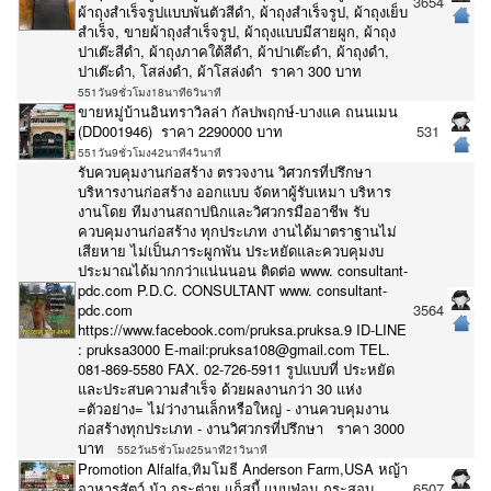
3654
ผ้าถุงสำเร็จรูปแบบพันตัวสีดำ, ผ้าถุงสำเร็จรูป, ผ้าถุงเย็บ
สำเร็จ, ขายผ้าถุงสำเร็จรูป, ผ้าถุงแบบมีสายผูก, ผ้าถุง
ปาเต๊ะสีดำ, ผ้าถุงภาคใต้สีดำ, ผ้าปาเต๊ะดำ, ผ้าถุงดำ,
ปาเต๊ะดำ, โสล่งดำ, ผ้าโสล่งดำ ราคา 300 บาท
551วัน9ชั่วโมง18นาที6วินาที
ขายหมู่บ้านอินทราวิลล่า กัลปพฤกษ์-บางแค ถนนเมน
(DD001946) ราคา 2290000 บาท
531
551วัน9ชั่วโมง42นาที4วินาที
รับควบคุมงานก่อสร้าง ตรวจงาน วิศวกรที่ปรึกษา
บริหารงานก่อสร้าง ออกแบบ จัดหาผู้รับเหมา บริหาร
งานโดย ทีมงานสถาปนิกและวิศวกรมืออาชีพ รับ
ควบคุมงานก่อสร้าง ทุกประเภท งานได้มาตราฐานไม่
เสียหาย ไม่เป็นภาระผูกพัน ประหยัดและควบคุมงบ
ประมาณได้มากกว่าแน่นนอน ติดต่อ www. consultant-
pdc.com P.D.C. CONSULTANT www. consultant-
pdc.com
3564
https://www.facebook.com/pruksa.pruksa.9 ID-LINE
: pruksa3000 E-mail:pruksa108@gmail.com TEL.
081-869-5580 FAX. 02-726-5911 รูปแบบที่ ประหยัด
และประสบความสำเร็จ ด้วยผลงานกว่า 30 แห่ง
=ตัวอย่าง= ไม่ว่างานเล็กหรือใหญ่ - งานควบคุมงาน
ก่อสร้างทุกประเภท - งานวิศวกรที่ปรึกษา ราคา 3000
บาท
552วัน5ชั่วโมง25นาที21วินาที
Promotion Alfalfa,ทิมโมธี Anderson Farm,USA หญ้า
อาหารสัตว์ ม้า กระต่าย แก็สบี้ แบบฟ่อน กระสอบ
6507