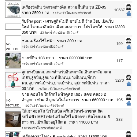
เครื่องวัดดิน วัดกรดด่างดิน ความชื้นดิน รุ่น ZD-05
10587
ราคา 2590 บาท
14วัน3ชั่วโมง45นาที9วินาที
รับจ้าง post - เศรษฐกิจไม่ดี ขายไม่ดี ร้านเงียบ เปิดเว็บ
ใหม่ โฆษณาสินค้า เพิ่มยอดขาย เราโปรโมทให้ ราคา
13393
350 บาท
23วัน4ชั่วโมง26นาที1วินาที
ซ่อมเครื่องใช้ไฟฟ้า ราคา 300 บาท
199
45วัน13ชั่วโมง42นาที32วินาที
ขายที่ดิน 108 ตร.ว. ราคา 2200000 บาท
117
46วัน10ชั่วโมง10นาที19วินาที
ลูกยางบีบผสมเกสรสำหรับอินทผาลัม,อินทผาลัม,ผสม
เกสร,ลูกบีบ,ลูกยาง,ที่บีบพ่น,ยางบีบพ่น,ที่เป่า
3270
พ่น,อุปกรณ์เป่าพ่น,ยางเป่าพ่น, อุปกรณ์บีบพ่น ราคา
00 บาท
75วัน10ชั่วโมง45นาที56วินาที
ขาย คอนโด ใกล้รถไฟฟ้าคูคต เดอะ แคช คลอง 2
ลำลูกกา ทำเลดี ถูกสุดในโครงการ ราคา 660000 บาท
195
102วัน8ชั่วโมง6นาที59วินาที
ให้เช่าคอนโด นิวโนเบิล ศรีนครินทร์-ลาซาล ติด
รถไฟฟ้า MRTเฟอร์เครื่องใช้ไฟฟ้าครบ ฟีลโรงแรม 5
383
ดาว กระเป๋าเดียวอยู่ได้เลย ราคา 11000 บาท
113วัน4ชั่วโมง2นาที36วินาที
เครื่องคาราโอเกะ KaraokeInter ราคา 18500 บาท