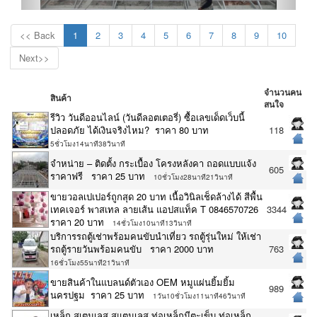
<< Back
1
2
3
4
5
6
7
8
9
10
Next>>
จำนวนคน
สินค้า
สนใจ
รีวิว วันดีออนไลน์ (วันดีลอตเตอรี่) ซื้อเลขเด็ดเว็บนี้
ปลอดภัย ได้เงินจริงไหม? ราคา 80 บาท
118
5ชั่วโมง14นาที38วินาที
จำหน่าย – ติดตั้ง กระเบื้อง โครงหลังคา ถอดแบบแจ้ง
605
ราคาฟรี ราคา 25 บาท
10ชั่วโมง28นาที21วินาที
ขายวอลเปเปอร์ถูกสุด 20 บาท เนื้อวินิลเช็ดล้างได้ สีพื้น
เทคเจอร์ พาสเทล ลายเส้น แอปสแท็ค T 0846570726
3344
ราคา 20 บาท
14ชั่วโมง10นาที13วินาที
บริการรถตู้เช่าพร้อมคนขับนำเที่ยว รถตู้รุ่นใหม่ ให้เช่า
รถตู้รายวันพร้อมคนขับ ราคา 2000 บาท
763
16ชั่วโมง55นาที21วินาที
ขายสินค้าในแบลนด์ตัวเอง OEM หมูแผ่นยิ้มยิ้ม
989
นครปฐม ราคา 25 บาท
1วัน10ชั่วโมง11นาที46วินาที
เหล็ก สเตนเลส สแตนเลส ท่อเหล็กมีตะเข็บ ท่อเหล็ก