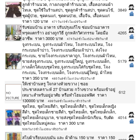
ลูกค้าร้านนวด, กางเกงลูกค้าร้านนวด, เสื้อคอกลมผ้า
โทเล, ชุดใช้ในร้านสปา, ชุดลูกค้าร้านสปา, ชุดคนไข้,
3849
ชุดผู้ป่วย, ชุดคนแก่, ชุดคนป่วย, เสื้อจีน, เสื้อคนแก่
ราคา 120 บาท
471วัน15ชั่วโมง29วินาที
รับซ่อมบ้าน อาคาร ปรับปรุงแก้ไข ซ่อมบ้านอาคาร
ทรุดแตกร้าว อย่างถูกวิธี ถูกหลักวิศวกรรม โดยมือ
4265
อาชีพ ราคา 3000 บาท
474วัน3ชั่วโมง52นาที8วินาที
จูงกระเบน, จูงกระเบนผ้าไหม, โจงกระเบนไหม, โจง
กระเบนเจ้าบ่าว, โจงกระเบนเพื่อนเจ้าบ่าว, ส่งโจง
กระเบน, ขายโจงกระเบนราคาถูก, โจงกระเบนผ้าไหม,
ขายส่งจูงกระเบน, จูงกระเบนผู้ใหญ่, จูงกระเบนเด็ก,
5179
กางเด็กใส่แบบชุดไทย,จูงกระเบนใส่กับชุดไทย, โจง
กระเบน, โจงกระเบนเด็ก, โจงกระเบนผู้ใหญ่, ผ้าไทย
ราคา 350 บาท
485วัน8ชั่วโมง13นาที23วินาที
ให้เช่าบ้านหรู ใจกลางห้วยขวาง | ซอย
ประชาสงเคราะห์ 27 บ้านสวย กว้างขวาง พร้อมเข้าอยู่
612
เหมาะสำหรับอยู่อาศัย หรือทำโฮมออฟฟิศ ราคา
130000 บาท
499วัน9ชั่วโมง45นาที15วินาที
ชุดไทย, ชุดไทยสีดำ, ชุดไทยเด็กสีดำ, ชุดไทยเด็กหญิง
สีดำ, ชุดไทยเด็กชายสีดำ, ชุดไทยเด็ก, ชุดไทยเด็กเล็ก,
ชุดไทยเด็กอนุบาล, ขายส่งชุดไทยเด็กนักเรียน, รับตัด
4014
ชุดไทยเป็นหมู่คณะ ราคา 300 บาท
506วัน13ชั่วโมง36นาที53วินาที
สไบผ้าเรียบแบบมัน และ ผ้าด้าน 150 บาท ราคา 150