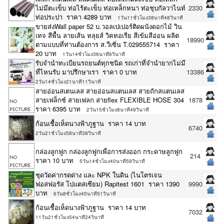
ไม่มีตะเข็บ ท่อไร้ตะเข็บ ท่อเหล็กหนา ท่อชุบกัลวาไนท์
2330
ท่อประปา ราคา 4289 บาท
1วัน11ชั่วโมง38นาที48วินาที
ขายส่งWall paper 52 บ.วอลเปเปอร์ติดผนังดอกไม้ วิน
เทจ สีพื้น ลายเส้น หลุยส์ วิคทอเรีย สีเข้มสีอ่อน ผลิต
18990
ตามแบบที่ท่านต้องการ ส.วีเซิ่น T.029555714 ราคา
20 บาท
1วัน14ชั่วโมง36นาที6วินาที
รับจำนำทะเบียนรถยนต์ทุกชนิด รถเก่าที่จำนำยากไม่มี
ที่ไหนรับ มาปรึกษาเรา ราคา 0 บาท
13386
2วัน14ชั่วโมง21นาที11วินาที
สายอ่อนสเตนเลส สายอ่อนสแตนเลส สายถักสแตนเลส
สายเฟล็กซ์ สายเฟลก สายflex FLEXIBLE HOSE 304
1878
ราคา 6395 บาท
2วัน15ชั่วโมง8นาที49วินาที
ก้อนเชื้อเห็ดนางฟ้าภูฐาน ราคา 14 บาท
6740
2วัน21ชั่วโมง58นาที38วินาที
กล่องลูกฟูก กล่องลูกฟูกเพื่อการส่งออก กระดาษลูกฟูก
214
ราคา 10 บาท
5วัน14ชั่วโมง40นาที59วินาที
ชุดวัดค่ากรดด่าง และ NPK ในดิน (ไนโตรเจน
ฟอสฟอรัส โปแตสเซียม) Rapitest 1601 ราคา 1390
9990
บาท
6วัน8ชั่วโมง45นาที51วินาที
ก้อนเชื้อเห็ดนางฟ้าภูฐาน ราคา 14 บาท
7032
11วัน21ชั่วโมง54นาที24วินาที