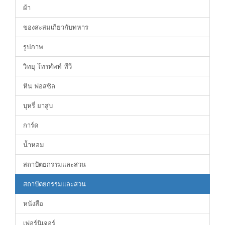
ผ้า
ของสะสมเกียวกับทหาร
รูปภาพ
วิทยุ โทรศํพท์ ทีวี
หิน ฟอสซิล
บุหรี่ ยาสูบ
การ์ด
น้ำหอม
สถาปัตยกรรมและสวน
สถาปัตยกรรมและสวน
หนังสือ
เฟอร์นิเจอร์