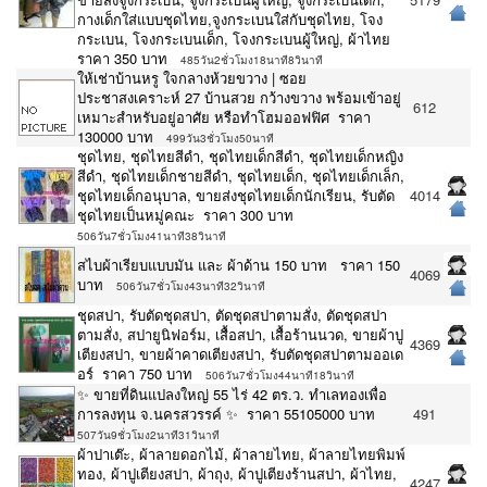
กางเด็กใส่แบบชุดไทย,จูงกระเบนใส่กับชุดไทย, โจง
กระเบน, โจงกระเบนเด็ก, โจงกระเบนผู้ใหญ่, ผ้าไทย
ราคา 350 บาท
485วัน2ชั่วโมง18นาที8วินาที
ให้เช่าบ้านหรู ใจกลางห้วยขวาง | ซอย
ประชาสงเคราะห์ 27 บ้านสวย กว้างขวาง พร้อมเข้าอยู่
612
เหมาะสำหรับอยู่อาศัย หรือทำโฮมออฟฟิศ ราคา
130000 บาท
499วัน3ชั่วโมง50นาที
ชุดไทย, ชุดไทยสีดำ, ชุดไทยเด็กสีดำ, ชุดไทยเด็กหญิง
สีดำ, ชุดไทยเด็กชายสีดำ, ชุดไทยเด็ก, ชุดไทยเด็กเล็ก,
ชุดไทยเด็กอนุบาล, ขายส่งชุดไทยเด็กนักเรียน, รับตัด
4014
ชุดไทยเป็นหมู่คณะ ราคา 300 บาท
506วัน7ชั่วโมง41นาที38วินาที
สไบผ้าเรียบแบบมัน และ ผ้าด้าน 150 บาท ราคา 150
4069
บาท
506วัน7ชั่วโมง43นาที32วินาที
ชุดสปา, รับตัดชุดสปา, ตัดชุดสปาตามสั่ง, ตัดชุดสปา
ตามสั่ง, สปายูนิฟอร์ม, เสื้อสปา, เสื้อร้านนวด, ขายผ้าปู
4369
เตียงสปา, ขายผ้าคาดเตียงสปา, รับตัดชุดสปาตามออเด
อร์ ราคา 750 บาท
506วัน7ชั่วโมง44นาที18วินาที
✨ ขายที่ดินแปลงใหญ่ 55 ไร่ 42 ตร.ว. ทำเลทองเพื่อ
การลงทุน จ.นครสวรรค์ ✨ ราคา 55105000 บาท
491
507วัน9ชั่วโมง2นาที31วินาที
ผ้าปาเต๊ะ, ผ้าลายดอกไม้, ผ้าลายไทย, ผ้าลายไทยพิมพ์
ทอง, ผ้าปูเตียงสปา, ผ้าถุง, ผ้าปูเตียงร้านสปา, ผ้าไทย,
4247