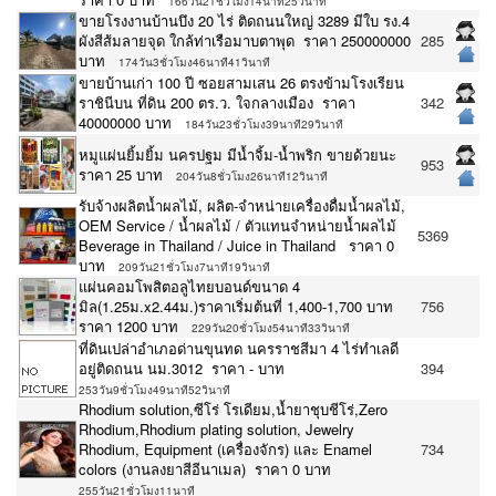
166วัน21ชั่วโมง14นาที25วินาที
ขายโรงงานบ้านบึง 20 ไร่ ติดถนนใหญ่ 3289 มีใบ รง.4
ผังสีส้มลายจุด ใกล้ท่าเรือมาบตาพุด ราคา 250000000
285
บาท
174วัน3ชั่วโมง46นาที41วินาที
ขายบ้านเก่า 100 ปี ซอยสามเสน 26 ตรงข้ามโรงเรียน
ราชินีบน ที่ดิน 200 ตร.ว. ใจกลางเมือง ราคา
342
40000000 บาท
184วัน23ชั่วโมง39นาที29วินาที
หมูแผ่นยิ้มยิ้ม นครปฐม มีน้ำจิ้ม-น้ำพริก ขายด้วยนะ
953
ราคา 25 บาท
204วัน8ชั่วโมง26นาที12วินาที
รับจ้างผลิตน้ำผลไม้, ผลิต-จำหน่ายเครื่องดื่มน้ำผลไม้,
OEM Service / น้ำผลไม้ / ตัวแทนจำหน่ายน้ำผลไม้
5369
Beverage in Thailand / Juice in Thailand ราคา 0
บาท
209วัน21ชั่วโมง7นาที19วินาที
แผ่นคอมโพสิตอลูไทยบอนด์ขนาด 4
มิล(1.25ม.x2.44ม.)ราคาเริ่มต้นที่ 1,400-1,700 บาท
756
ราคา 1200 บาท
229วัน20ชั่วโมง54นาที33วินาที
ที่ดินเปล่าอำเภอด่านขุนทด นครราชสีมา 4 ไร่ทำเลดี
อยู่ติดถนน นม.3012 ราคา - บาท
394
253วัน9ชั่วโมง49นาที52วินาที
Rhodium solution,ซีโร่ โรเดียม,น้ำยาชุบชีโร่,Zero
Rhodium,Rhodium plating solution, Jewelry
Rhodium, Equipment (เครื่องจักร) และ Enamel
734
colors (งานลงยาสีอีนาเมล) ราคา 0 บาท
255วัน21ชั่วโมง11นาที