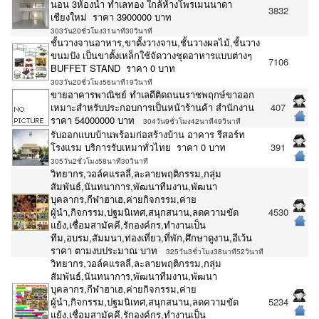
นอน 3ห้องน้ำ ทำเลทอง ใกล้ห้างโพรเมนนาดา
3832
เชียงใหม่ ราคา 3900000 บาท
303วัน20ชั่วโมง31นาที30วินาที
ชั้นวางจานอาหาร,ขาตั้งวางจาน,ชั้นวางผลไม้,ชั้นวาง
ขนมปัง เป็นขาตั้งเหล็กใช้จัดวางชุดอาหารแบบต่างๆ
7106
BUFFET STAND ราคา 0 บาท
303วัน20ชั่วโมง56นาที19วินาที
ขายอาคารพาณิชย์ ทำเลดีติดถนนราชพฤกษ์ขาออก
เหมาะสำหรับประกอบการเป็นหน้าร้านค้า สำนักงาน
407
ราคา 54000000 บาท
304วัน9ชั่วโมง42นาที49วินาที
รับออกแบบบ้านพร้อมก่อสร้างบ้าน อาคาร รีสอร์ท
โรงแรม บริการรับเหมาทั่วไทย ราคา 0 บาท
391
305วัน2ชั่วโมง58นาที30วินาที
วิทยากร,วอล์คแรลลี่,ละลายพฤติกรรม,กลุ่ม
สัมพันธ์,นันทนาการ,พัฒนาทีมงาน,พัฒนา
บุคลากร,กีฬาฮาเฮ,ค่ายกิจกรรม,ค่าย
ผู้นำ,กิจกรรม,ปฐมนิเทศ,สนุกสนาน,ลดความขัด
4530
แย้ง,เชื่อมสามัคคี,รักองค์กร,ทำงานเป็น
ทีม,อบรม,สัมมนา,ท่องเที่ยว,ที่พัก,ศึกษาดูงาน,อีเว้น
ราคา ตามงบประมาณ บาท
325วัน3ชั่วโมง38นาที52วินาที
วิทยากร,วอล์คแรลลี่,ละลายพฤติกรรม,กลุ่ม
สัมพันธ์,นันทนาการ,พัฒนาทีมงาน,พัฒนา
บุคลากร,กีฬาฮาเฮ,ค่ายกิจกรรม,ค่าย
ผู้นำ,กิจกรรม,ปฐมนิเทศ,สนุกสนาน,ลดความขัด
5234
แย้ง,เชื่อมสามัคคี,รักองค์กร,ทำงานเป็น