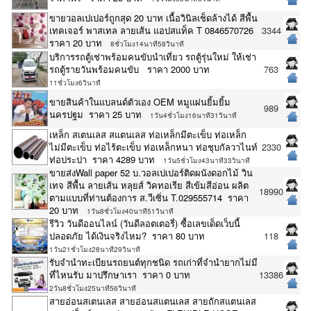
ขายวอลเปเปอร์ถูกสุด 20 บาท เนื้อวินิลเช็ดล้างได้ สีพื้น
เทคเจอร์ พาสเทล ลายเส้น แอปสแท็ค T 0846570726
3344
ราคา 20 บาท
8ชั่วโมง14นาที58วินาที
บริการรถตู้เช่าพร้อมคนขับนำเที่ยว รถตู้รุ่นใหม่ ให้เช่า
รถตู้รายวันพร้อมคนขับ ราคา 2000 บาท
763
11ชั่วโมง6วินาที
ขายสินค้าในแบลนด์ตัวเอง OEM หมูแผ่นยิ้มยิ้ม
989
นครปฐม ราคา 25 บาท
1วัน4ชั่วโมง16นาที31วินาที
เหล็ก สเตนเลส สแตนเลส ท่อเหล็กมีตะเข็บ ท่อเหล็ก
ไม่มีตะเข็บ ท่อไร้ตะเข็บ ท่อเหล็กหนา ท่อชุบกัลวาไนท์
2330
ท่อประปา ราคา 4289 บาท
1วัน5ชั่วโมง43นาที33วินาที
ขายส่งWall paper 52 บ.วอลเปเปอร์ติดผนังดอกไม้ วิน
เทจ สีพื้น ลายเส้น หลุยส์ วิคทอเรีย สีเข้มสีอ่อน ผลิต
18990
ตามแบบที่ท่านต้องการ ส.วีเซิ่น T.029555714 ราคา
20 บาท
1วัน8ชั่วโมง40นาที51วินาที
รีวิว วันดีออนไลน์ (วันดีลอตเตอรี่) ซื้อเลขเด็ดเว็บนี้
ปลอดภัย ได้เงินจริงไหม? ราคา 80 บาท
118
1วัน21ชั่วโมง28นาที29วินาที
รับจำนำทะเบียนรถยนต์ทุกชนิด รถเก่าที่จำนำยากไม่มี
ที่ไหนรับ มาปรึกษาเรา ราคา 0 บาท
13386
2วัน8ชั่วโมง25นาที56วินาที
สายอ่อนสเตนเลส สายอ่อนสแตนเลส สายถักสแตนเลส