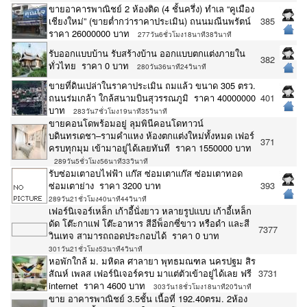
ขายอาคารพาณิชย์ 2 ห้องติด (4 ชั้นครึ่ง) ทำเล “คูเมือง
เชียงใหม่” (ขายต่ำกว่าราคาประเมิน) ถนนมณีนพรัตน์
385
ราคา 26000000 บาท
277วัน6ชั่วโมง18นาที38วินาที
รับออกเเบบบ้าน รับสร้างบ้าน ออกเเบบตกเเต่งภายใน
382
ทั่วไทย ราคา 0 บาท
280วัน36นาที24วินาที
ขายที่ดินเปล่าในราคาประเมิน ถมแล้ว ขนาด 305 ตรว.
ถนนร่มเกล้า ใกล้สนามบินสุวรรณภูมิ ราคา 40000000
401
บาท
283วัน7ชั่วโมง19นาที35วินาที
ขายคอนโดพร้อมอยู่ ลุมพินีคอนโดทาวน์
บดินทรเดชา–รามคำแหง ห้องตกแต่งใหม่ทั้งหมด เฟอร์
371
ครบทุกมุม เข้ามาอยู่ได้เลยทันที ราคา 1550000 บาท
289วัน5ชั่วโมง56นาที33วินาที
รับซ่อมเตาอบไฟฟ้า แก๊ส ซ่อมเตาแก๊ส ซ่อมเตาทอด
ซ่อมเตาย่าง ราคา 3200 บาท
393
289วัน21ชั่วโมง40นาที44วินาที
เฟอร์นิเจอร์เหล็ก เก้าอี้นั่งยาว หลายรูปแบบ เก้าอี้เหล็ก
ดัด โต๊ะกาแฟ โต๊ะอาหาร สีอีพ็อกซี่ขาว หรือดำ และสี
7377
วินเทจ สามารถถอดประกอบได้ ราคา 0 บาท
301วัน21ชั่วโมง53นาที4วินาที
หอพักใกล้ ม. มหิดล ศาลายา พุทธมณฑล นครปฐม สิร
สัณห์ เพลส เฟอร์นิเจอร์ครบ มาแต่ตัวเข้าอยู่ได้เลย ฟรี
3731
internet ราคา 4600 บาท
303วัน18ชั่วโมง18นาที20วินาที
ขาย อาคารพาณิชย์ 3.5ชั้น เนื้อที่ 192.40ตรม. 2ห้อง