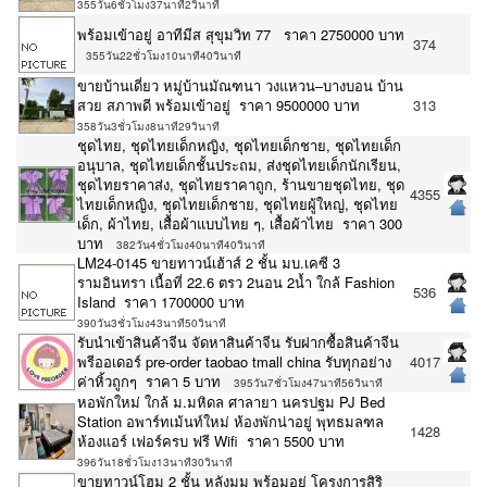
355วัน6ชั่วโมง37นาที2วินาที
พร้อมเข้าอยู่ อาทีมีส สุขุมวิท 77 ราคา 2750000 บาท
374
355วัน22ชั่วโมง10นาที40วินาที
ขายบ้านเดี่ยว หมู่บ้านมัณฑนา วงแหวน–บางบอน บ้าน
สวย สภาพดี พร้อมเข้าอยู่ ราคา 9500000 บาท
313
358วัน3ชั่วโมง8นาที29วินาที
ชุดไทย, ชุดไทยเด็กหญิง, ชุดไทยเด็กชาย, ชุดไทยเด็ก
อนุบาล, ชุดไทยเด็กชั้นประถม, ส่งชุดไทยเด็กนักเรียน,
ชุดไทยราคาส่ง, ชุดไทยราคาถูก, ร้านขายชุดไทย, ชุด
4355
ไทยเด็กหญิง, ชุดไทยเด็กชาย, ชุดไทยผู้ใหญ่, ชุดไทย
เด็ก, ผ้าไทย, เสื้อผ้าแบบไทย ๆ, เสื้อผ้าไทย ราคา 300
บาท
382วัน4ชั่วโมง40นาที40วินาที
LM24-0145 ขายทาวน์เฮ้าส์ 2 ชั้น มบ.เคซี 3
รามอินทรา เนื้อที่ 22.6 ตรว 2นอน 2น้ำ ใกล้ Fashion
536
Island ราคา 1700000 บาท
390วัน3ชั่วโมง43นาที50วินาที
รับนำเข้าสินค้าจีน จัดหาสินค้าจีน รับฝากซื้อสินค้าจีน
พรีออเดอร์ pre-order taobao tmall china รับทุกอย่าง
4017
ค่าหิ้วถูกๆ ราคา 5 บาท
395วัน7ชั่วโมง47นาที56วินาที
หอพักใหม่ ใกล้ ม.มหิดล ศาลายา นครปฐม PJ Bed
Station อพาร์ทเม้นท์ใหม่ ห้องพักน่าอยู่ พุทธมลฑล
1428
ห้องแอร์ เฟอร์ครบ ฟรี Wifi ราคา 5500 บาท
396วัน18ชั่วโมง13นาที30วินาที
ขายทาวน์โฮม 2 ชั้น หลังมุม พร้อมอยู่ โครงการสิริ