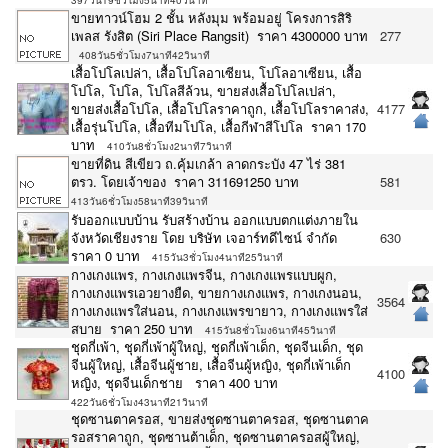
397วัน19ชั่วโมง5นาที40วินาที
ขายทาวน์โฮม 2 ชั้น หลังมุม พร้อมอยู่ โครงการสิริ
เพลส รังสิต (Siri Place Rangsit) ราคา 4300000 บาท
277
408วัน5ชั่วโมง7นาที42วินาที
เสื้อโปโลเปล่า, เสื้อโปโลอาเซียน, โปโลอาเซียน, เสื้อ
โปโล, โปโล, โปโลสีล้วน, ขายส่งเสื้อโปโลเปล่า,
ขายส่งเสื้อโปโล, เสื้อโปโลราคาถูก, เสื้อโปโลราคาส่ง,
4177
เสื้อรุ่นโปโล, เสื้อทีมโปโล, เสื้อกีฬาสีโปโล ราคา 170
บาท
410วัน8ชั่วโมง2นาที7วินาที
ขายที่ดิน สีเขียว ถ.คุ้มเกล้า ลาดกระบัง 47 ไร่ 381
ตรว. โดยเจ้าของ ราคา 311691250 บาท
581
413วัน6ชั่วโมง58นาที39วินาที
รับออกเเบบบ้าน รับสร้างบ้าน ออกเเบบตกเเต่งภายใน
จังหวัดเชียงราย โดย บริษัท เจอาร์ทดีไซน์ จำกัด
630
ราคา 0 บาท
415วัน3ชั่วโมง4นาที25วินาที
กางเกงแพร, กางเกงแพรจีน, กางเกงแพรแบบผูก,
กางเกงแพรเอวยางยืด, ขายกางเกงแพร, กางเกงนอน,
3564
กางเกงแพรใส่นอน, กางเกงแพรขายาว, กางเกงแพรใส่
สบาย ราคา 250 บาท
415วัน8ชั่วโมง6นาที45วินาที
ชุดกี่เพ้า, ชุดกี่เพ้าผู้ใหญ่, ชุดกี่เพ้าเด็ก, ชุดจีนเด็ก, ชุด
จีนผู้ใหญ่, เสื้อจีนผู้ชาย, เสื้อจีนผู้หญิง, ชุดกี่เพ้าเด็ก
4100
หญิง, ชุดจีนเด็กชาย ราคา 400 บาท
422วัน6ชั่วโมง43นาที21วินาที
ชุดซานตาครอส, ขายส่งชุดซานตาครอส, ชุดซานตาค
รอสราคาถูก, ชุดซานต้าเด็ก, ชุดซานตาครอสผู้ใหญ่,