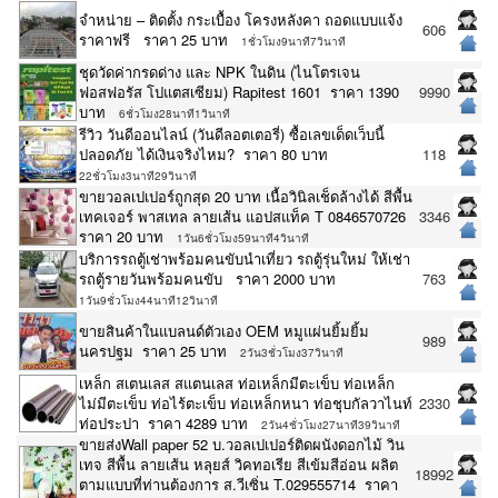
จำหน่าย – ติดตั้ง กระเบื้อง โครงหลังคา ถอดแบบแจ้ง
606
ราคาฟรี ราคา 25 บาท
1ชั่วโมง9นาที7วินาที
ชุดวัดค่ากรดด่าง และ NPK ในดิน (ไนโตรเจน
ฟอสฟอรัส โปแตสเซียม) Rapitest 1601 ราคา 1390
9990
บาท
6ชั่วโมง28นาที1วินาที
รีวิว วันดีออนไลน์ (วันดีลอตเตอรี่) ซื้อเลขเด็ดเว็บนี้
ปลอดภัย ได้เงินจริงไหม? ราคา 80 บาท
118
22ชั่วโมง3นาที29วินาที
ขายวอลเปเปอร์ถูกสุด 20 บาท เนื้อวินิลเช็ดล้างได้ สีพื้น
เทคเจอร์ พาสเทล ลายเส้น แอปสแท็ค T 0846570726
3346
ราคา 20 บาท
1วัน6ชั่วโมง59นาที4วินาที
บริการรถตู้เช่าพร้อมคนขับนำเที่ยว รถตู้รุ่นใหม่ ให้เช่า
รถตู้รายวันพร้อมคนขับ ราคา 2000 บาท
763
1วัน9ชั่วโมง44นาที12วินาที
ขายสินค้าในแบลนด์ตัวเอง OEM หมูแผ่นยิ้มยิ้ม
989
นครปฐม ราคา 25 บาท
2วัน3ชั่วโมง37วินาที
เหล็ก สเตนเลส สแตนเลส ท่อเหล็กมีตะเข็บ ท่อเหล็ก
ไม่มีตะเข็บ ท่อไร้ตะเข็บ ท่อเหล็กหนา ท่อชุบกัลวาไนท์
2330
ท่อประปา ราคา 4289 บาท
2วัน4ชั่วโมง27นาที39วินาที
ขายส่งWall paper 52 บ.วอลเปเปอร์ติดผนังดอกไม้ วิน
เทจ สีพื้น ลายเส้น หลุยส์ วิคทอเรีย สีเข้มสีอ่อน ผลิต
18992
ตามแบบที่ท่านต้องการ ส.วีเซิ่น T.029555714 ราคา