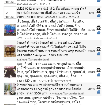
464วัน20ชั่วโมง17นาที29วินาที
LM25-0042 ขายทาวน์เฮ้าส์ 2 ชั้น หลังมุม พฤกษาวิลล์
46-1 รังสิต คลองสาม เนื้อที่ 29.7 ตรว 3นอน 2น้ำ
646
ราคา 2700000 บาท
469วัน22ชั่วโมง36นาที52วินาที
เสื้อวันแม่, เสื้อโปโลสีฟ้า, เสื้อโปโลวันแม่, เสื้อโปโล,
ขายส่งเสื้อโปโลสีฟ้า, ขายส่งเสื้อโปโลวันแม่, ร้าน
ขายส่งเสื้อโปโลวันแม่, ร้านขายส่งเสื้อโปโลสีฟ้า, เสื้อ
5775
โปโลสีฟ้าราคาถูก, เสื้อโปโลวันแม่ราคาถูก ราคา 190
บาท
472วัน7ชั่วโมง39นาที21วินาที
#รองเท้าร้านสปา #รองเท้าสาน #รองเท้าแบบไทยๆ
#รองเท้าร้านนวด #รองเท้าใส่ในห้องพัก #รองเท้าใส่ใน
โรงแรม #รองเท้าแตะสปา #รองเท้างาน otop #รองเท้า
2879
ทอจากเสื่อกก #slipper ราคา 150 บาท
472วัน7ชั่วโมง48นาที46วินาที
ชุดลูกค้าสปา, ชุดคนนอนนวด, ชุดลูกค้านวด, เสื้อ
ลูกค้าร้านนวด, กางเกงลูกค้าร้านนวด, เสื้อคอกลมผ้า
โทเล, ชุดใช้ในร้านสปา, ชุดลูกค้าร้านสปา, ชุดคนไข้,
3849
ชุดผู้ป่วย, ชุดคนแก่, ชุดคนป่วย, เสื้อจีน, เสื้อคนแก่
ราคา 120 บาท
472วัน7ชั่วโมง49นาที20วินาที
รับซ่อมบ้าน อาคาร ปรับปรุงแก้ไข ซ่อมบ้านอาคาร
ทรุดแตกร้าว อย่างถูกวิธี ถูกหลักวิศวกรรม โดยมือ
4265
อาชีพ ราคา 3000 บาท
474วัน20ชั่วโมง40นาที59วินาที
จูงกระเบน, จูงกระเบนผ้าไหม, โจงกระเบนไหม, โจง
กระเบนเจ้าบ่าว, โจงกระเบนเพื่อนเจ้าบ่าว, ส่งโจง