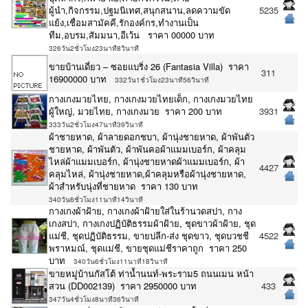
ผู้นำ,กิจกรรม,ปฐมนิเทศ,สนุกสนาน,ลดความขัด
5235
แย้ง,เชื่อมสามัคคี,รักองค์กร,ทำงานเป็น
ทีม,อบรม,สัมมนา,อีเว้น ราคา 00000 บาท
326วัน2ชั่วโมง23นาที8วินาที
ขายบ้านเดี่ยว – ซอยแบริ่ง 26 (Fantasia Villa) ราคา
311
16900000 บาท
332วัน1ชั่วโมง23นาที56วินาที
กางเกงมวยไทย, กางเกงมวยไทยเด็ก, กางเกงมวยไทย
ผู้ใหญ่, มวยไทย, กางเกงมวย ราคา 200 บาท
3931
333วัน2ชั่วโมง47นาที39วินาที
ผ้าชายหาด, ผ้าลายดอกชบา, ผ้านุ่งชายหาด, ผ้าพันตัว
ชายหาด, ผ้าพันตัว, ผ้าพันคอผ้าแมมเบอร์ก, ผ้าคลุม
ไหล่ผ้าแมมเบอร์ก, ผ้านุ่งชายหาดผ้าแมมเบอร์ก, ผ้า
4427
คลุมไหล่, ผ้านุ่งชายหาด,ผ้าคลุมหรือผ้านุ่งชายหาด,
ผ้าสำหรับนุ่งที่ชายหาด ราคา 130 บาท
340วัน6ชั่วโมง11นาที14วินาที
กางเกงผ้าฝ้าย, กางเกงผ้าฝ้ายใส่ในร้านวดสปา, กาง
เกงสปา, กางเกงปฏิบัติธรรมผ้าฝ้าย, ชุดขาวผ้าฝ้าย, ชุด
แม่ชี, ชุดปฏิบัติธรรม, ขายปลีก-ส่ง ชุดขาว, ชุดบวชชี
4522
พราหมณ์, ชุดแม่ชี, ขายชุดแม่ชีราคาถูก ราคา 250
บาท
340วัน6ชั่วโมง11นาที18วินาที
ขายหมู่บ้านกัสโต้​ ท่าน้ำนนท์-พระราม5 ถนนเมน หน้า
สวน (DD002139) ราคา 2950000 บาท
433
347วัน4ชั่วโมง8นาที36วินาที