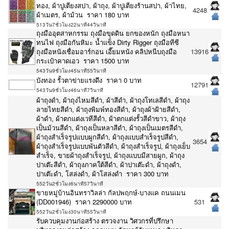
ทอง, ผ้าปูเตียงสปา, ผ้าถุง, ผ้าปูเตียงร้านสปา, ผ้าไทย,
4248
ผ้าเมตร, ผ้าม้วน ราคา 180 บาท
513วัน7ชั่วโมง22นาที44วินาที
ถุงมืออุตสาหกรรม ถุงมือขุดดิน ยกของหนัก ถุงมือหนา
ทนไฟ ถุงมือกันหิมะ น้ำเเข็ง Dirty Rigger ถุงมือทีซี
ถุงมือหนังเชื่อมอาร์กอน เอี๊ยมหนัง คลิปหนีบถุงมือ
13916
กระเป๋าคาดเอว ราคา 1500 บาท
543วัน9ชั่วโมง45นาที55วินาที
บังทอง รั้วตาข่ายแรงดึง ราคา 0 บาท
12791
543วัน9ชั่วโมง46นาที7วินาที
ผ้าถุงดำ, ผ้าถุงไหมสีดำ, ผ้าสีดำ, ผ้าถุงโทเลสีดำ, ผ้าถุง
ลายไทยสีดำ, ผ้าถุงพิมพ์ทองสีดำ, ผ้าถุงผ้าฝ้ายสีดำ,
ผ้าดำ, ผ้าตกแต่งเวทีสีดำ, ผ้าตกแต่งรั้วสีดำขาว, ผ้าถุง
เป็นม้วนสีดำ, ผ้าถุงเป็นหลาสีดำ, ผ้าถุงเป็นเมตรสีดำ,
ผ้าถุงสำเร็จรูปแบบผูกสีดำ, ผ้าถุงแบบสำเร็จรูปสีดำ,
3654
ผ้าถุงสำเร็จรูปแบบพันตัวสีดำ, ผ้าถุงสำเร็จรูป, ผ้าถุงเย็บ
สำเร็จ, ขายผ้าถุงสำเร็จรูป, ผ้าถุงแบบมีสายผูก, ผ้าถุง
ปาเต๊ะสีดำ, ผ้าถุงภาคใต้สีดำ, ผ้าปาเต๊ะดำ, ผ้าถุงดำ,
ปาเต๊ะดำ, โสล่งดำ, ผ้าโสล่งดำ ราคา 300 บาท
552วัน2ชั่วโมง6นาที57วินาที
ขายหมู่บ้านอินทราวิลล่า กัลปพฤกษ์-บางแค ถนนเมน
(DD001946) ราคา 2290000 บาท
531
552วัน2ชั่วโมง30นาที55วินาที
รับควบคุมงานก่อสร้าง ตรวจงาน วิศวกรที่ปรึกษา