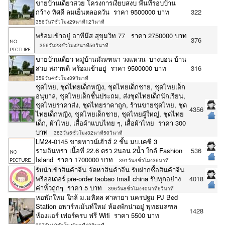
ขายบ้านเดี่ยวสวย โครงการเงียบสงบ พื้นที่รอบบ้าน
กว้าง ทิศดี ลมเย็นตลอดวัน ราคา 9500000 บาท
322
356วัน7ชั่วโมง29นาที12วินาที
พร้อมเข้าอยู่ อาทีมีส สุขุมวิท 77 ราคา 2750000 บาท
376
356วัน23ชั่วโมง2นาที50วินาที
ขายบ้านเดี่ยว หมู่บ้านมัณฑนา วงแหวน–บางบอน บ้าน
สวย สภาพดี พร้อมเข้าอยู่ ราคา 9500000 บาท
316
359วัน4ชั่วโมง39วินาที
ชุดไทย, ชุดไทยเด็กหญิง, ชุดไทยเด็กชาย, ชุดไทยเด็ก
อนุบาล, ชุดไทยเด็กชั้นประถม, ส่งชุดไทยเด็กนักเรียน,
ชุดไทยราคาส่ง, ชุดไทยราคาถูก, ร้านขายชุดไทย, ชุด
4356
ไทยเด็กหญิง, ชุดไทยเด็กชาย, ชุดไทยผู้ใหญ่, ชุดไทย
เด็ก, ผ้าไทย, เสื้อผ้าแบบไทย ๆ, เสื้อผ้าไทย ราคา 300
บาท
383วัน5ชั่วโมง32นาที50วินาที
LM24-0145 ขายทาวน์เฮ้าส์ 2 ชั้น มบ.เคซี 3
รามอินทรา เนื้อที่ 22.6 ตรว 2นอน 2น้ำ ใกล้ Fashion
536
Island ราคา 1700000 บาท
391วัน4ชั่วโมง36นาที
รับนำเข้าสินค้าจีน จัดหาสินค้าจีน รับฝากซื้อสินค้าจีน
พรีออเดอร์ pre-order taobao tmall china รับทุกอย่าง
4018
ค่าหิ้วถูกๆ ราคา 5 บาท
396วัน8ชั่วโมง40นาที6วินาที
หอพักใหม่ ใกล้ ม.มหิดล ศาลายา นครปฐม PJ Bed
Station อพาร์ทเม้นท์ใหม่ ห้องพักน่าอยู่ พุทธมลฑล
1428
ห้องแอร์ เฟอร์ครบ ฟรี Wifi ราคา 5500 บาท