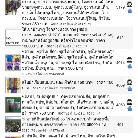
กระเบน, ขายโจงกระเบนราคาถูก, โจงกระเบนผ้าไหม,
ขายส่งจูงกระเบน, จูงกระเบนผู้ใหญ่, จูงกระเบนเด็ก,
5179
กางเด็กใส่แบบชุดไทย,จูงกระเบนใส่กับชุดไทย, โจง
กระเบน, โจงกระเบนเด็ก, โจงกระเบนผู้ใหญ่, ผ้าไทย
ราคา 350 บาท
486วัน1ชั่วโมง2นาที14วินาที
ให้เช่าบ้านหรู ใจกลางห้วยขวาง | ซอย
ประชาสงเคราะห์ 27 บ้านสวย กว้างขวาง พร้อมเข้าอยู่
612
เหมาะสำหรับอยู่อาศัย หรือทำโฮมออฟฟิศ ราคา
130000 บาท
500วัน2ชั่วโมง34นาที6วินาที
ชุดไทย, ชุดไทยสีดำ, ชุดไทยเด็กสีดำ, ชุดไทยเด็กหญิง
สีดำ, ชุดไทยเด็กชายสีดำ, ชุดไทยเด็ก, ชุดไทยเด็กเล็ก,
ชุดไทยเด็กอนุบาล, ขายส่งชุดไทยเด็กนักเรียน, รับตัด
4014
ชุดไทยเป็นหมู่คณะ ราคา 300 บาท
507วัน6ชั่วโมง25นาที44วินาที
สไบผ้าเรียบแบบมัน และ ผ้าด้าน 150 บาท ราคา 150
4069
บาท
507วัน6ชั่วโมง27นาที38วินาที
ชุดสปา, รับตัดชุดสปา, ตัดชุดสปาตามสั่ง, ตัดชุดสปา
ตามสั่ง, สปายูนิฟอร์ม, เสื้อสปา, เสื้อร้านนวด, ขายผ้าปู
4369
เตียงสปา, ขายผ้าคาดเตียงสปา, รับตัดชุดสปาตามออเด
อร์ ราคา 750 บาท
507วัน6ชั่วโมง28นาที24วินาที
✨ ขายที่ดินแปลงใหญ่ 55 ไร่ 42 ตร.ว. ทำเลทองเพื่อ
การลงทุน จ.นครสวรรค์ ✨ ราคา 55105000 บาท
491
508วัน7ชั่วโมง46นาที37วินาที
ผ้าปาเต๊ะ, ผ้าลายดอกไม้, ผ้าลายไทย, ผ้าลายไทยพิมพ์