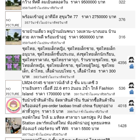
กว้าง ทิศดี ลมเย็นตลอดวัน ราคา 9500000 บาท
322
356วัน9ชั่วโมง58นาที8วินาที
พร้อมเข้าอยู่ อาทีมีส สุขุมวิท 77 ราคา 2750000 บาท
376
357วัน1ชั่วโมง31นาที46วินาที
ขายบ้านเดี่ยว หมู่บ้านมัณฑนา วงแหวน–บางบอน บ้าน
สวย สภาพดี พร้อมเข้าอยู่ ราคา 9500000 บาท
316
359วัน6ชั่วโมง29นาที35วินาที
ชุดไทย, ชุดไทยเด็กหญิง, ชุดไทยเด็กชาย, ชุดไทยเด็ก
อนุบาล, ชุดไทยเด็กชั้นประถม, ส่งชุดไทยเด็กนักเรียน,
ชุดไทยราคาส่ง, ชุดไทยราคาถูก, ร้านขายชุดไทย, ชุด
4356
ไทยเด็กหญิง, ชุดไทยเด็กชาย, ชุดไทยผู้ใหญ่, ชุดไทย
เด็ก, ผ้าไทย, เสื้อผ้าแบบไทย ๆ, เสื้อผ้าไทย ราคา 300
บาท
383วัน8ชั่วโมง1นาที46วินาที
LM24-0145 ขายทาวน์เฮ้าส์ 2 ชั้น มบ.เคซี 3
รามอินทรา เนื้อที่ 22.6 ตรว 2นอน 2น้ำ ใกล้ Fashion
536
Island ราคา 1700000 บาท
391วัน7ชั่วโมง4นาที56วินาที
รับนำเข้าสินค้าจีน จัดหาสินค้าจีน รับฝากซื้อสินค้าจีน
พรีออเดอร์ pre-order taobao tmall china รับทุกอย่าง
4018
ค่าหิ้วถูกๆ ราคา 5 บาท
396วัน11ชั่วโมง9นาที2วินาที
หอพักใหม่ ใกล้ ม.มหิดล ศาลายา นครปฐม PJ Bed
Station อพาร์ทเม้นท์ใหม่ ห้องพักน่าอยู่ พุทธมลฑล
1428
ห้องแอร์ เฟอร์ครบ ฟรี Wifi ราคา 5500 บาท
397วัน21ชั่วโมง34นาที36วินาที
ขายทาวน์โฮม 2 ชั้น หลังมุม พร้อมอยู่ โครงการสิริ