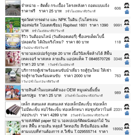
จำหน่าย – ติดตั้ง กระเบื้อง โครงหลังคา ถอดแบบแจ้ง
606
ราคาฟรี ราคา 25 บาท
3ชั่วโมง38นาที3วินาที
ชุดวัดค่ากรดด่าง และ NPK ในดิน (ไนโตรเจน
ฟอสฟอรัส โปแตสเซียม) Rapitest 1601 ราคา 1390
9991
บาท
8ชั่วโมง56นาที57วินาที
รีวิว วันดีออนไลน์ (วันดีลอตเตอรี่) ซื้อเลขเด็ดเว็บนี้
ปลอดภัย ได้เงินจริงไหม? ราคา 80 บาท
118
1วัน32นาที25วินาที
ขายวอลเปเปอร์ถูกสุด 20 บาท เนื้อวินิลเช็ดล้างได้ สีพื้น
เทคเจอร์ พาสเทล ลายเส้น แอปสแท็ค T 0846570726
3346
ราคา 20 บาท
1วัน9ชั่วโมง28นาที
บริการรถตู้เช่าพร้อมคนขับนำเที่ยว รถตู้รุ่นใหม่ ให้เช่า
รถตู้รายวันพร้อมคนขับ ราคา 2000 บาท
763
1วัน12ชั่วโมง13นาที8วินาที
ขายสินค้าในแบลนด์ตัวเอง OEM หมูแผ่นยิ้มยิ้ม
989
นครปฐม ราคา 25 บาท
2วัน5ชั่วโมง29นาที33วินาที
เหล็ก สเตนเลส สแตนเลส ท่อเหล็กมีตะเข็บ ท่อเหล็ก
ไม่มีตะเข็บ ท่อไร้ตะเข็บ ท่อเหล็กหนา ท่อชุบกัลวาไนท์
2331
ท่อประปา ราคา 4289 บาท
2วัน6ชั่วโมง56นาที35วินาที
ขายส่งWall paper 52 บ.วอลเปเปอร์ติดผนังดอกไม้ วิน
เทจ สีพื้น ลายเส้น หลุยส์ วิคทอเรีย สีเข้มสีอ่อน ผลิต
18992
ตามแบบที่ท่านต้องการ ส.วีเซิ่น T.029555714 ราคา