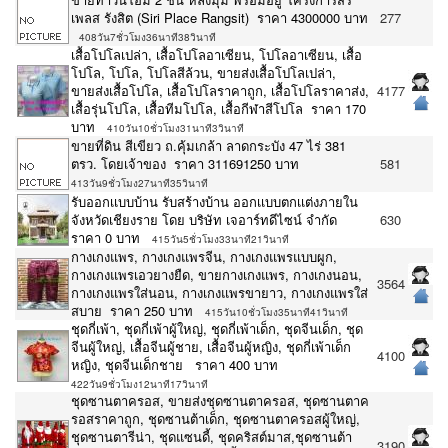
เพลส รังสิต (Siri Place Rangsit) ราคา 4300000 บาท
277
408วัน7ชั่วโมง36นาที38วินาที
เสื้อโปโลเปล่า, เสื้อโปโลอาเซียน, โปโลอาเซียน, เสื้อ
โปโล, โปโล, โปโลสีล้วน, ขายส่งเสื้อโปโลเปล่า,
ขายส่งเสื้อโปโล, เสื้อโปโลราคาถูก, เสื้อโปโลราคาส่ง,
4177
เสื้อรุ่นโปโล, เสื้อทีมโปโล, เสื้อกีฬาสีโปโล ราคา 170
บาท
410วัน10ชั่วโมง31นาที3วินาที
ขายที่ดิน สีเขียว ถ.คุ้มเกล้า ลาดกระบัง 47 ไร่ 381
ตรว. โดยเจ้าของ ราคา 311691250 บาท
581
413วัน9ชั่วโมง27นาที35วินาที
รับออกเเบบบ้าน รับสร้างบ้าน ออกเเบบตกเเต่งภายใน
จังหวัดเชียงราย โดย บริษัท เจอาร์ทดีไซน์ จำกัด
630
ราคา 0 บาท
415วัน5ชั่วโมง33นาที21วินาที
กางเกงแพร, กางเกงแพรจีน, กางเกงแพรแบบผูก,
กางเกงแพรเอวยางยืด, ขายกางเกงแพร, กางเกงนอน,
3564
กางเกงแพรใส่นอน, กางเกงแพรขายาว, กางเกงแพรใส่
สบาย ราคา 250 บาท
415วัน10ชั่วโมง35นาที41วินาที
ชุดกี่เพ้า, ชุดกี่เพ้าผู้ใหญ่, ชุดกี่เพ้าเด็ก, ชุดจีนเด็ก, ชุด
จีนผู้ใหญ่, เสื้อจีนผู้ชาย, เสื้อจีนผู้หญิง, ชุดกี่เพ้าเด็ก
4100
หญิง, ชุดจีนเด็กชาย ราคา 400 บาท
422วัน9ชั่วโมง12นาที17วินาที
ชุดซานตาครอส, ขายส่งชุดซานตาครอส, ชุดซานตาค
รอสราคาถูก, ชุดซานต้าเด็ก, ชุดซานตาครอสผู้ใหญ่,
ชุดซานตารีน่า, ชุดแซนดี้, ชุดคริสต์มาส,ชุดซานต้า
3190