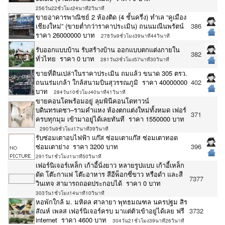
256วัน22ชั่วโมง24นาที2วินาที
ขายอาคารพาณิชย์ 2 ห้องติด (4 ชั้นครึ่ง) ทำเล “คูเมือง
เชียงใหม่” (ขายต่ำกว่าราคาประเมิน) ถนนมณีนพรัตน์
386
ราคา 26000000 บาท
278วัน9ชั่วโมง39นาที44วินาที
รับออกเเบบบ้าน รับสร้างบ้าน ออกเเบบตกเเต่งภายใน
382
ทั่วไทย ราคา 0 บาท
281วัน3ชั่วโมง57นาที30วินาที
ขายที่ดินเปล่าในราคาประเมิน ถมแล้ว ขนาด 305 ตรว.
ถนนร่มเกล้า ใกล้สนามบินสุวรรณภูมิ ราคา 40000000
402
บาท
284วัน10ชั่วโมง40นาที41วินาที
ขายคอนโดพร้อมอยู่ ลุมพินีคอนโดทาวน์
บดินทรเดชา–รามคำแหง ห้องตกแต่งใหม่ทั้งหมด เฟอร์
371
ครบทุกมุม เข้ามาอยู่ได้เลยทันที ราคา 1550000 บาท
290วัน9ชั่วโมง17นาที39วินาที
รับซ่อมเตาอบไฟฟ้า แก๊ส ซ่อมเตาแก๊ส ซ่อมเตาทอด
ซ่อมเตาย่าง ราคา 3200 บาท
396
291วัน1ชั่วโมง1นาที50วินาที
เฟอร์นิเจอร์เหล็ก เก้าอี้นั่งยาว หลายรูปแบบ เก้าอี้เหล็ก
ดัด โต๊ะกาแฟ โต๊ะอาหาร สีอีพ็อกซี่ขาว หรือดำ และสี
7377
วินเทจ สามารถถอดประกอบได้ ราคา 0 บาท
303วัน1ชั่วโมง14นาที10วินาที
หอพักใกล้ ม. มหิดล ศาลายา พุทธมณฑล นครปฐม สิร
สัณห์ เพลส เฟอร์นิเจอร์ครบ มาแต่ตัวเข้าอยู่ได้เลย ฟรี
3732
internet ราคา 4600 บาท
304วัน21ชั่วโมง39นาที26วินาที