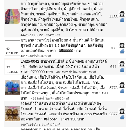
ขายผ้าถุงเป็นหลา, ขายผ้าถุงผ้าพิมพ์ทอง, ขายผ้าถุง
ผ้าลายไทย, ผ้าปูเตียงสปา, ผ้าปูเตียงร้านสปา, ผ้าถุง
ร้านสปา, ขายผ้าถุงผ้าปาเต๊ะ,ขายผ้าถุงลายดอกไม้,
4488
ผ้าถุงไทย, ผ้าถุงผ้าไทย,ผ้าลายไทย, ผ้าถุงคนแก่,
ผ้าถุงคุณยาย, ขายผ้าถุงลายสวย ๆ, ขายผ้าถุง, ขายผ้า
ถุงร้านสปา, ขายผ้าถุงสีพื้น, ผ้าไทย ราคา 180 บาท
444วัน5ชั่วโมง55นาที47วินาที
ขายอาคารพาณิชย์พุทธโอสถ 4 ชั้น ทำเลดี ใกล้ถนน
สุรวงศ์ ถนนสี่พระยา ร.ร.อัสสัมชัญศึกษา, อัสสัมชัญ
738
คอนแวนต์สีลม ราคา 10500000 บาท
461วัน18ชั่วโมง46นาที
LM25-0042 ขายทาวน์เฮ้าส์ 2 ชั้น หลังมุม พฤกษาวิลล์
46-1 รังสิต คลองสาม เนื้อที่ 29.7 ตรว 3นอน 2น้ำ
644
ราคา 2700000 บาท
466วัน21ชั่วโมง5นาที23วินาที
เสื้อวันแม่, เสื้อโปโลสีฟ้า, เสื้อโปโลวันแม่, เสื้อโปโล,
ขายส่งเสื้อโปโลสีฟ้า, ขายส่งเสื้อโปโลวันแม่, ร้าน
ขายส่งเสื้อโปโลวันแม่, ร้านขายส่งเสื้อโปโลสีฟ้า, เสื้อ
5773
โปโลสีฟ้าราคาถูก, เสื้อโปโลวันแม่ราคาถูก ราคา 190
บาท
469วัน6ชั่วโมง7นาที52วินาที
#รองเท้าร้านสปา #รองเท้าสาน #รองเท้าแบบไทยๆ
#รองเท้าร้านนวด #รองเท้าใส่ในห้องพัก #รองเท้าใส่ใน
โรงแรม #รองเท้าแตะสปา #รองเท้างาน otop #รองเท้า
2877
ทอจากเสื่อกก #slipper ราคา 150 บาท
469วัน6ชั่วโมง17นาที17วินาที
ชุดลูกค้าสปา, ชุดคนนอนนวด, ชุดลูกค้านวด, เสื้อ