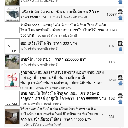
9วัน13ชั่วโมง11นาที46วินาที
เครื่องวัดดิน วัดกรดด่างดิน ความชื้นดิน รุ่น ZD-05
10587
ราคา 2590 บาท
11วัน19ชั่วโมง2นาที31วินาที
รับจ้าง post - เศรษฐกิจไม่ดี ขายไม่ดี ร้านเงียบ เปิดเว็บ
ใหม่ โฆษณาสินค้า เพิ่มยอดขาย เราโปรโมทให้ ราคา
13390
350 บาท
20วัน19ชั่วโมง43นาที23วินาที
ซ่อมเครื่องใช้ไฟฟ้า ราคา 300 บาท
197
43วัน4ชั่วโมง59นาที54วินาที
ขายที่ดิน 108 ตร.ว. ราคา 2200000 บาท
113
44วัน1ชั่วโมง27นาที41วินาที
ลูกยางบีบผสมเกสรสำหรับอินทผาลัม,อินทผาลัม,ผสม
เกสร,ลูกบีบ,ลูกยาง,ที่บีบพ่น,ยางบีบพ่น,ที่เป่า
3268
พ่น,อุปกรณ์เป่าพ่น,ยางเป่าพ่น, อุปกรณ์บีบพ่น ราคา
00 บาท
73วัน2ชั่วโมง3นาที18วินาที
ขาย คอนโด ใกล้รถไฟฟ้าคูคต เดอะ แคช คลอง 2
ลำลูกกา ทำเลดี ถูกสุดในโครงการ ราคา 660000 บาท
192
99วัน23ชั่วโมง24นาที21วินาที
ให้เช่าคอนโด นิวโนเบิล ศรีนครินทร์-ลาซาล ติด
รถไฟฟ้า MRTเฟอร์เครื่องใช้ไฟฟ้าครบ ฟีลโรงแรม 5
381
ดาว กระเป๋าเดียวอยู่ได้เลย ราคา 11000 บาท
110วัน19ชั่วโมง19นาที58วินาที