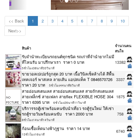
<< Back
1
2
3
4
5
6
7
8
9
10
Next>>
จำนวนคน
สินค้า
สนใจ
รับจำนำทะเบียนรถยนต์ทุกชนิด รถเก่าที่จำนำยากไม่มี
ที่ไหนรับ มาปรึกษาเรา ราคา 0 บาท
13382
5ชั่วโมง38นาที33วินาที
ขายวอลเปเปอร์ถูกสุด 20 บาท เนื้อวินิลเช็ดล้างได้ สีพื้น
เทคเจอร์ พาสเทล ลายเส้น แอปสแท็ค T 0846570726
3337
ราคา 20 บาท
5ชั่วโมง44นาที6วินาที
สายอ่อนสเตนเลส สายอ่อนสแตนเลส สายถักสแตนเลส
สายเฟล็กซ์ สายเฟลก สายflex FLEXIBLE HOSE 304
1875
ราคา 6395 บาท
6ชั่วโมง26นาที11วินาที
บริการรถตู้เช่าพร้อมคนขับนำเที่ยว รถตู้รุ่นใหม่ ให้เช่า
รถตู้รายวันพร้อมคนขับ ราคา 2000 บาท
758
8ชั่วโมง14นาที14วินาที
ก้อนเชื้อเห็ดนางฟ้าภูฐาน ราคา 14 บาท
6740
13ชั่วโมง16นาที