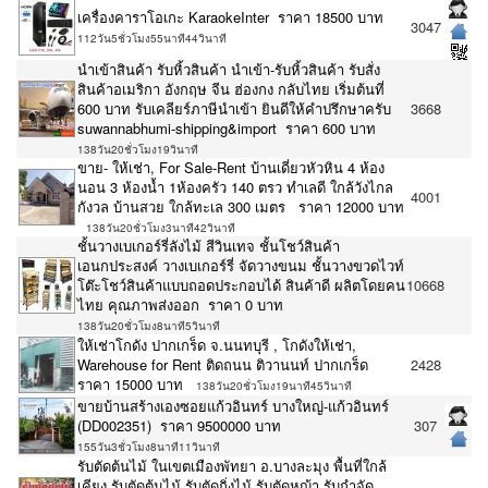
เครื่องคาราโอเกะ KaraokeInter ราคา 18500 บาท
3047
112วัน5ชั่วโมง55นาที44วินาที
นำเข้าสินค้า รับหิ้วสินค้า นำเข้า-รับหิ้วสินค้า รับสั่ง
สินค้าอเมริกา อังกฤษ จีน ฮ่องกง กลับไทย เริ่มต้นที่
600 บาท รับเคลียร์ภาษีนำเข้า ยินดีให้คำปรึกษาครับ
3668
suwannabhumi-shipping&import ราคา 600 บาท
138วัน20ชั่วโมง19วินาที
ขาย- ให้เช่า, For Sale-Rent บ้านเดี่ยวหัวหิน 4 ห้อง
นอน 3 ห้องน้ำ 1ห้องครัว 140 ตรว ทำเลดี ใกล้วังไกล
4001
กังวล บ้านสวย ใกล้ทะเล 300 เมตร ราคา 12000 บาท
138วัน20ชั่วโมง3นาที42วินาที
ชั้นวางเบเกอร์รี่ลังไม้ สีวินเทจ ชั้นโชว์สินค้า
เอนกประสงค์ วางเบเกอร์รี่ จัดวางขนม ชั้นวางขวดไวท์
โต๊ะโชว์สินค้าแบบถอดประกอบได้ สินค้าดี ผลิตโดยคน
10668
ไทย คุณภาพส่งออก ราคา 0 บาท
138วัน20ชั่วโมง8นาที5วินาที
ให้เช่าโกดัง ปากเกร็ด จ.นนทบุรี , โกดังให้เช่า,
Warehouse for Rent ติดถนน ติวานนท์ ปากเกร็ด
2428
ราคา 15000 บาท
138วัน20ชั่วโมง19นาที45วินาที
ขายบ้านสร้างเองซอยแก้วอินทร์ บางใหญ่-แก้วอินทร์
(DD002351) ราคา 9500000 บาท
307
155วัน3ชั่วโมง8นาที11วินาที
รับตัดต้นไม้ ในเขตเมืองพัทยา อ.บางละมุง พื้นที่ใกล้
เคียง รับตัดต้นไม้ รับตัดกิ่งไม้ รับตัดหญ้า รับกำจัด