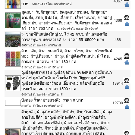
4067
บาท
504วัน4ชั่วโมง56นาที9วินาที
ชุดสปา, รับตัดชุดสปา, ตัดชุดสปาตามสั่ง, ตัดชุดสปา
ตามสั่ง, สปายูนิฟอร์ม, เสื้อสปา, เสื้อร้านนวด, ขายผ้าปู
4368
เตียงสปา, ขายผ้าคาดเตียงสปา, รับตัดชุดสปาตามออเด
อร์ ราคา 750 บาท
504วัน4ชั่วโมง56นาที55วินาที
✨ ขายที่ดินแปลงใหญ่ 55 ไร่ 42 ตร.ว. ทำเลทองเพื่อ
การลงทุน จ.นครสวรรค์ ✨ ราคา 55105000 บาท
488
505วัน6ชั่วโมง15นาที8วินาที
ผ้าปาเต๊ะ, ผ้าลายดอกไม้, ผ้าลายไทย, ผ้าลายไทยพิมพ์
ทอง, ผ้าปูเตียงสปา, ผ้าถุง, ผ้าปูเตียงร้านสปา, ผ้าไทย,
4245
ผ้าเมตร, ผ้าม้วน ราคา 180 บาท
510วัน5ชั่วโมง51นาที15วินาที
ถุงมืออุตสาหกรรม ถุงมือขุดดิน ยกของหนัก ถุงมือหนา
ทนไฟ ถุงมือกันหิมะ น้ำเเข็ง Dirty Rigger ถุงมือทีซี
ถุงมือหนังเชื่อมอาร์กอน เอี๊ยมหนัง คลิปหนีบถุงมือ
13914
กระเป๋าคาดเอว ราคา 1500 บาท
540วัน8ชั่วโมง14นาที26วินาที
บังทอง รั้วตาข่ายแรงดึง ราคา 0 บาท
12790
540วัน8ชั่วโมง14นาที38วินาที
ผ้าถุงดำ, ผ้าถุงไหมสีดำ, ผ้าสีดำ, ผ้าถุงโทเลสีดำ, ผ้าถุง
ลายไทยสีดำ, ผ้าถุงพิมพ์ทองสีดำ, ผ้าถุงผ้าฝ้ายสีดำ,
ผ้าดำ, ผ้าตกแต่งเวทีสีดำ, ผ้าตกแต่งรั้วสีดำขาว, ผ้าถุง
เป็นม้วนสีดำ, ผ้าถุงเป็นหลาสีดำ, ผ้าถุงเป็นเมตรสีดำ,
ผ้าถุงสำเร็จรูปแบบผูกสีดำ, ผ้าถุงแบบสำเร็จรูปสีดำ,