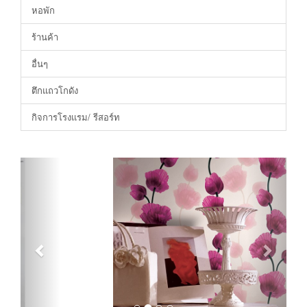
หอพัก
ร้านค้า
อื่นๆ
ตึกแถวโกดัง
กิจการโรงแรม/ รีสอร์ท