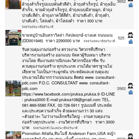
3652
ผ้าถุงสำเร็จรูปแบบพันตัวสีดำ, ผ้าถุงสำเร็จรูป, ผ้าถุงเย็บ
สำเร็จ, ขายผ้าถุงสำเร็จรูป, ผ้าถุงแบบมีสายผูก, ผ้าถุง
ปาเต๊ะสีดำ, ผ้าถุงภาคใต้สีดำ, ผ้าปาเต๊ะดำ, ผ้าถุงดำ,
ปาเต๊ะดำ, โสล่งดำ, ผ้าโสล่งดำ ราคา 300 บาท
549วัน35นาที28วินาที
ขายหมู่บ้านอินทราวิลล่า กัลปพฤกษ์-บางแค ถนนเมน
525
(DD001946) ราคา 2290000 บาท
549วัน59นาที26วินาที
รับควบคุมงานก่อสร้าง ตรวจงาน วิศวกรที่ปรึกษา
บริหารงานก่อสร้าง ออกแบบ จัดหาผู้รับเหมา บริหาร
งานโดย ทีมงานสถาปนิกและวิศวกรมืออาชีพ รับ
ควบคุมงานก่อสร้าง ทุกประเภท งานได้มาตราฐานไม่
เสียหาย ไม่เป็นภาระผูกพัน ประหยัดและควบคุมงบ
ประมาณได้มากกว่าแน่นนอน ติดต่อ www. consultant-
pdc.com P.D.C. CONSULTANT www. consultant-
pdc.com
3563
https://www.facebook.com/pruksa.pruksa.9 ID-LINE
: pruksa3000 E-mail:pruksa108@gmail.com TEL.
081-869-5580 FAX. 02-726-5911 รูปแบบที่ ประหยัด
และประสบความสำเร็จ ด้วยผลงานกว่า 30 แห่ง
=ตัวอย่าง= ไม่ว่างานเล็กหรือใหญ่ - งานควบคุมงาน
ก่อสร้างทุกประเภท - งานวิศวกรที่ปรึกษา ราคา 3000
บาท
549วัน20ชั่วโมง42นาที43วินาที
Promotion Alfalfa,ทิมโมธี Anderson Farm,USA หญ้า
อาหารสัตว์ ม้า กระต่าย แก็สบี้ แบบฟ่อน กระสอบ
6506