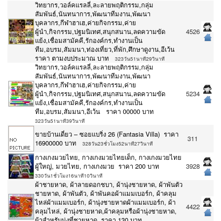
วิทยากร,วอล์คแรลลี่,ละลายพฤติกรรม,กลุ่ม
สัมพันธ์,นันทนาการ,พัฒนาทีมงาน,พัฒนา
บุคลากร,กีฬาฮาเฮ,ค่ายกิจกรรม,ค่าย
ผู้นำ,กิจกรรม,ปฐมนิเทศ,สนุกสนาน,ลดความขัด
4526
แย้ง,เชื่อมสามัคคี,รักองค์กร,ทำงานเป็น
ทีม,อบรม,สัมมนา,ท่องเที่ยว,ที่พัก,ศึกษาดูงาน,อีเว้น
ราคา ตามงบประมาณ บาท
323วัน51นาที29วินาที
วิทยากร,วอล์คแรลลี่,ละลายพฤติกรรม,กลุ่ม
สัมพันธ์,นันทนาการ,พัฒนาทีมงาน,พัฒนา
บุคลากร,กีฬาฮาเฮ,ค่ายกิจกรรม,ค่าย
ผู้นำ,กิจกรรม,ปฐมนิเทศ,สนุกสนาน,ลดความขัด
5234
แย้ง,เชื่อมสามัคคี,รักองค์กร,ทำงานเป็น
ทีม,อบรม,สัมมนา,อีเว้น ราคา 00000 บาท
323วัน51นาที39วินาที
ขายบ้านเดี่ยว – ซอยแบริ่ง 26 (Fantasia Villa) ราคา
311
16900000 บาท
328วัน23ชั่วโมง52นาที27วินาที
กางเกงมวยไทย, กางเกงมวยไทยเด็ก, กางเกงมวยไทย
ผู้ใหญ่, มวยไทย, กางเกงมวย ราคา 200 บาท
3928
330วัน1ชั่วโมง16นาที10วินาที
ผ้าชายหาด, ผ้าลายดอกชบา, ผ้านุ่งชายหาด, ผ้าพันตัว
ชายหาด, ผ้าพันตัว, ผ้าพันคอผ้าแมมเบอร์ก, ผ้าคลุม
ไหล่ผ้าแมมเบอร์ก, ผ้านุ่งชายหาดผ้าแมมเบอร์ก, ผ้า
4422
คลุมไหล่, ผ้านุ่งชายหาด,ผ้าคลุมหรือผ้านุ่งชายหาด,
ผ้าสำหรับนุ่งที่ชายหาด ราคา 130 บาท