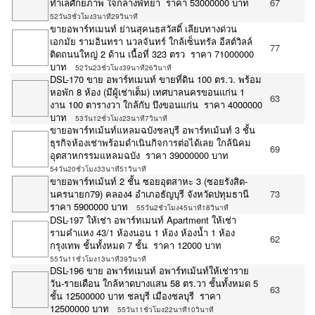
ทำเลศักยภาพ ใจกลางพัทยา ราคา 53000000 บาท
67
52วัน3ชั่วโมง3นาที29วินาที
ขายอพาร์ทเมนท์ ย่านสุคนธสวัสดิ์ เลียบทางด่วน
เอกมัย รามอินทรา นวลจันทร์ ใกล้เซ็นทรัล อีสต์วิลล์
77
ติดถนนใหญ่ 2 ด้าน เนื้อที่ 323 ตรว ราคา 71000000
บาท
52วัน23ชั่วโมง39นาที26วินาที
DSL-170 ขาย อพาร์ทเมนท์ ขายที่ดิน 100 ตร.ว. พร้อม
หอพัก 8 ห้อง (มีผู้เช่าเต็ม) เทศบาลนครขอนแก่น 1
63
งาน 100 ตารางวา ใกล้กับ บึงขอนแก่น ราคา 4000000
บาท
53วัน12ชั่วโมง23นาที7วินาที
ขายอพาร์ทเม้นท์แหลมฉบังชลบุรี อพาร์ทเม้นท์ 3 ชั้น
ธุรกิจห้องเช่าพร้อมดำเนินกิจการต่อได้เลย ใกล้นิคม
69
อุตสาหกรรมแหลมฉบัง ราคา 39000000 บาท
54วัน20ชั่วโมง33นาที51วินาที
ขายอพาร์ทเม้นท์ 2 ชั้น ซอยอุตสาหะ 3 (ซอยรังสิต-
นครนายก79) คลอง4 อำเภอธัญบุรี จังหวัดปทุมธานี
73
ราคา 5900000 บาท
55วัน2ชั่วโมง45นาที18วินาที
DSL-197 ให้เช่า อพาร์ทเมนท์ Apartment ให้เช่า
รามคำแหง 43/1 ห้องนอน 1 ห้อง ห้องน้ำ 1 ห้อง
62
กรุงเทพ ชั้นทั้งหมด 7 ชั้น ราคา 12000 บาท
55วัน11ชั่วโมง13นาที39วินาที
DSL-196 ขาย อพาร์ทเมนท์ อพาร์ทเม้นท์ให้เช่าราย
วัน-รายเดือน ใกล้หาดบางแสน 58 ตร.วา ชั้นทั้งหมด 5
63
ชั้น 12500000 บาท ชลบุรี เมืองชลบุรี ราคา
12500000 บาท
55วัน11ชั่วโมง22นาที10วินาที