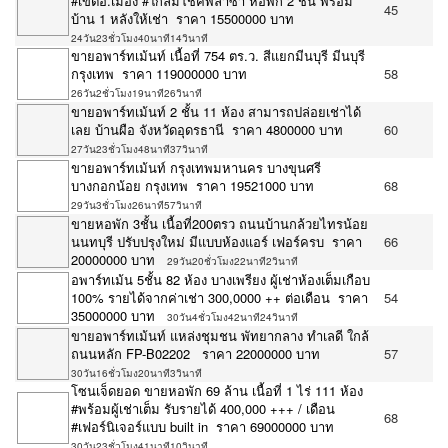
#เขต​อ.เมือง​ #ใกล้มีโชคพลาซ่า​ หอพัก 2 ชั้น พร้อม
45
บ้าน 1 หลังให้เช่า ราคา 15500000 บาท
24วัน23ชั่วโมง40นาที14วินาที
ขายอพาร์ทเม้นท์ เนื้อที่ 754 ตร.ว. สีแยกมีนบุรี มีนบุรี
กรุงเทพ ราคา 119000000 บาท
58
26วัน2ชั่วโมง19นาที26วินาที
ขายอพาร์ทเม้นท์ 2 ชั้น 11 ห้อง สามารถปล่อยเช่าได้
เลย บ้านผือ จังหวัดอุดรธานี ราคา 4800000 บาท
60
27วัน23ชั่วโมง48นาที37วินาที
ขายอพาร์ทเม้นท์ กรุงเทพมหานคร บางขุนศรี
บางกอกน้อย กรุงเทพ ราคา 19521000 บาท
68
29วัน3ชั่วโมง26นาที57วินาที
ขายหอพัก 3ชั้น เนื้อที่200ตรว ถนนบ้านกล้วยไทรน้อย
นนทบุรี ปรับปรุงใหม่ มีแบบห้องแอร์ เฟอร์ครบ ราคา
66
20000000 บาท
29วัน20ชั่วโมง22นาที2วินาที
อพาร์ทเม้น 5ชั้น 82 ห้อง บางเพรียง ผู้เช่าห้องเต็มเกือบ
100% รายได้จากค่าเช่า 300,0000 ++ ต่อเดือน ราคา
54
35000000 บาท
30วัน4ชั่วโมง42นาที24วินาที
ขายอพาร์ทเม้นท์ แหล่งชุมชน พัทยากลาง ทำเลดี ใกล้
ถนนหลัก FP-B02202 ราคา 22000000 บาท
57
30วัน16ชั่วโมง20นาที3วินาที
โซนเจ็ดยอด ขายหอพัก 69 ล้าน เนื้อที่ 1 ไร่ 111 ห้อง
#พร้อมผู้เช่าเต็ม รับรายได้ 400,000 +++ / เดือน
68
#เฟอร์นิเจอร์แบบ built in ราคา 69000000 บาท
30วัน23ชั่วโมง41นาที10วินาที