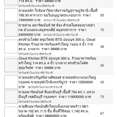
114 ตร.ม. ราคา 38999 บาท
34วัน16ชั่วโมง10นาที36วินาที
ขายหอพัก ใกล้มหาวิทยาลัยราชภัฏสุราษฎร์ธานี เนื้อที่
195.30 ตารางวา ขอใบอนุญาตประกอบการ ราคา
50
15900000 บาท
34วัน17ชั่วโมง49นาที29วินาที
ขายด่วน อพาร์ตเม้นท์ 58 ห้อง ตำบลในคลองบางปลา
กด อำเภอพระสมุทรเจดีย์ สมุทรปราการ ราคา
70
24000000 บาท
34วัน21ชั่วโมง7นาที51วินาที
ตรงข้ามโลตัส สุขุมวิท50 BTS อ่อนนุช 300 ม. Cloud
Kitchen ร้านอาหารพร้อมครัวใหญ่ 1นอน 4 น้ำ 114
48
ตร.ม. บางจาก ราคา 38999 บาท
35วัน5ชั่วโมง7นาที55วินาที
Cloud Kitchen BTS อ่อนนุช 300 ม. ร้านอาหารพร้อม
ครัวใหญ่ 114 ตร.ม 4 น้ำ บางจาก ตรงข้ามโลตัส
45
สุขุมวิท50 ราคา 34999 บาท
35วัน5ชั่วโมง12นาที57วินาที
ขายหอพักจรัญสนิทวงศ์ซอย8 ขายหอพักบางกอกใหญ่
กรุงเทพ ขายหอพักใกล้mrtจรัญ13 ราคา 13500000
43
บาท
36วัน5ชั่วโมง15นาที12วินาที
ขายอพาร์ทเม้นท์ สีแยกมีนบุรี เนื้อที่ 754 ตร.ว. แขวง
มีนบุรี เขตมีนบุรี กรุงเทพฯ ราคา 119000000 บาท
75
39วัน2ชั่วโมง46นาที8วินาที
ขายตึกอพาร์ทเม้นตึกใหม่แข็งแรงลาดพร้าว 58/1
ขนาด 102 ตร.วา 5 ชั้น พื้นที่ใช้สอย 1,142 ตร.ม.
67
พร้อมลิฟต์ ราคา 28900000 บาท