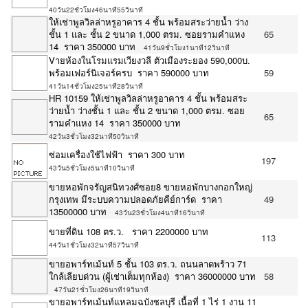
40วัน22ชั่วโมง46นาที55วินาที
ให้เช่าพูลวิลล่าหรูอาคาร 4 ชั้น พร้อมสระว่ายน้ำ ว่าง
ชั้น 1 และ ชั้น 2 ขนาด 1,000 ตรม. ซอยรามคำแหง
65
14 ราคา 350000 บาท
41วัน9ชั่วโมง1นาที12วินาที
Vายห้องในโรมแรมเวียงวลี ตัวเมืองระยอง 590,000บ.
พร้อมเฟอร์นิเจอร์ครบ ราคา 590000 บาท
59
41วัน14ชั่วโมง25นาที28วินาที
HR 10159 ให้เช่าพูลวิลล่าหรูอาคาร 4 ชั้น พร้อมสระ
ว่ายน้ำ ว่างชั้น 1 และ ชั้น 2 ขนาด 1,000 ตรม. ซอย
65
รามคำแหง 14 ราคา 350000 บาท
42วัน3ชั่วโมง32นาที50วินาที
ซ่อมเครื่องใช้ไฟฟ้า ราคา 300 บาท
197
43วัน5ชั่วโมง5นาที10วินาที
ขายหอพักจรัญสนิทวงศ์ซอย8 ขายหอพักบางกอกใหญ่
กรุงเทพ มีระบบความปลอดภัยคีย์การ์ด ราคา
49
13500000 บาท
43วัน23ชั่วโมง4นาที16วินาที
ขายที่ดิน 108 ตร.ว. ราคา 2200000 บาท
113
44วัน1ชั่วโมง32นาที57วินาที
ขายอพาร์ทเม้นท์ 5 ชั้น 103 ตร.ว. ถนนลาดพร้าว 71
ใกล้เลียบด่วน (ผู้เช่าเต็มทุกห้อง) ราคา 36000000 บาท
58
47วัน21ชั่วโมง26นาที19วินาที
ขายอพาร์ทเม้นท์แหลมฉบังชลบุรี เนื้อที่ 1 ไร่ 1 งาน 11