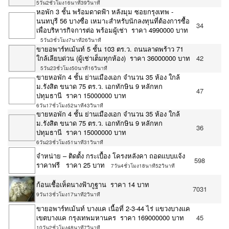
5วัน2ชั่วโมง16นาที39วินาที
หอพัก 3 ชั้น พร้อมดาดฟ้า หลังมุม ซอยกรุงเทพ -
นนทบุรี 56 บางซื่อ เหมาะสำหรับนักลงทุนที่ต้องการซื้อ
34
เพื่อบริหารกิจการต่อ พร้อมผู้เช่า ราคา 4990000 บาท
5วัน3ชั่วโมง7นาที26วินาที
ขายอพาร์ทเม้นท์ 5 ชั้น 103 ตร.ว. ถนนลาดพร้าว 71
ใกล้เลียบด่วน (ผู้เช่าเต็มทุกห้อง) ราคา 36000000 บาท
42
5วัน23ชั่วโมง50นาที16วินาที
ขายหอพัก 4 ชั้น ย่านเมืองเอก จำนวน 35 ห้อง ใกล้
ม.รังสิต ขนาด 75 ตร.ว. เอกทักษิน 9 หลักหก
47
ปทุมธานี ราคา 15000000 บาท
6วัน17ชั่วโมง52นาที43วินาที
ขายหอพัก 4 ชั้น ย่านเมืองเอก จำนวน 35 ห้อง ใกล้
ม.รังสิต ขนาด 75 ตร.ว. เอกทักษิน 9 หลักหก
36
ปทุมธานี ราคา 15000000 บาท
6วัน23ชั่วโมง51นาที31วินาที
จำหน่าย – ติดตั้ง กระเบื้อง โครงหลังคา ถอดแบบแจ้ง
598
ราคาฟรี ราคา 25 บาท
7วัน4ชั่วโมง18นาที52วินาที
ก้อนเชื้อเห็ดนางฟ้าภูฐาน ราคา 14 บาท
7031
9วัน13ชั่วโมง17นาที2วินาที
ขายอพาร์ทเม้นท์ บางแค เนื้อที่ 2-3-44 ไร่ แขวงบางแค
เขตบางแค กรุงเทพมหานคร ราคา 169000000 บาท
45
10วัน2ชั่วโมง48นาที7วินาที