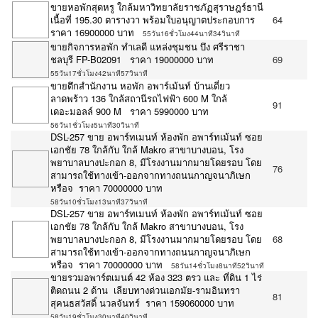
ขายหอพักสุดหรู ใกล้มหาวิทยาลัยราชภัฏสุราษฎร์ธานี
เนื้อที่ 195.30 ตารางวา พร้อมใบอนุญาตประกอบการ
64
ราคา 16900000 บาท
55วัน16ชั่วโมง44นาที34วินาที
ขายกิจการหอพัก ทำเลดี แหล่งชุมชน บึง ศรีราชา
ชลบุรี FP-B02091 ราคา 19000000 บาท
69
55วัน17ชั่วโมง42นาที57วินาที
ขายตึกสำนักงาน หอพัก อพาร์เม้นท์ บ้านเดี่ยว
ลาดพร้าว 136 ใกล้สถานีรถไฟฟ้า 600 M ใกล้
91
เดอะมอลล์ 900 M ราคา 5990000 บาท
56วัน1ชั่วโมง5นาที30วินาที
DSL-257 ขาย อพาร์ทเมนท์ ห้องพัก อพาร์ทเม้นท์ ซอย
เอกชัย 78 ใกล้กับ ใกล้ Makro สาขาบางบอน, โรง
พยาบาลบางปะกอก 8, มีโรงงานมากมายโดยรอบ โดย
76
สามารถใช้ทางเข้า-ออกจากทางถนนกาญจนาภิเษก
หรือจ ราคา 70000000 บาท
58วัน10ชั่วโมง13นาที37วินาที
DSL-257 ขาย อพาร์ทเมนท์ ห้องพัก อพาร์ทเม้นท์ ซอย
เอกชัย 78 ใกล้กับ ใกล้ Makro สาขาบางบอน, โรง
พยาบาลบางปะกอก 8, มีโรงงานมากมายโดยรอบ โดย
68
สามารถใช้ทางเข้า-ออกจากทางถนนกาญจนาภิเษก
หรือจ ราคา 70000000 บาท
58วัน14ชั่วโมง8นาที52วินาที
ขายรวมอพาร์ตเมนต์ 42 ห้อง 323 ตรว และ ที่ดิน 1 ไร่
ติดถนน 2 ด้าน เลียบทางด่วนเอกมัย-รามอินทรา
81
สุคนธสวัสดิ์ นวลจันทร์ ราคา 159060000 บาท
58วัน19ชั่วโมง30นาที40วินาที