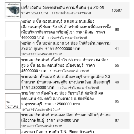
เครื่องวัดดิน วัดกรดด่างดิน ความชื้นดิน รุ่น ZD-05
10587
ราคา 2590 บาท
11วัน19ชั่วโมง7นาที47วินาที
หอพัก 3 ชั้น ซอยนนทบุรี 6 แยก 2 ถนนเลี่ยง
เมืองนนทบุรี รัตนาธิเบศร์ สำหรับนักลงทุนที่ต้องการซื้อ
68
เพื่อบริหารกิจการต่อ พร้อมผู้เช่า ราคาพิเศษ ราคา
4690000 บาท
13วัน2ชั่วโมง45นาที15วินาที
หอพัก 4 ชั้น หอพักสะอาด 54 ห้อง ใกล้สิ่งอำนวยความ
สะดวก สุเทพ ราคา 50000000 บาท
41
16วัน12ชั่วโมง45นาที22วินาที
ขายอพาร์ทเม้นท์ เนื้อที่ 1ไร่ 68 ตรว. จำนวน 84 ห้อง
สูง 5 ชั้น อมตะ ดอนหัวฬ่อ เมืองชลบุรี ราคา
55
45000000 บาท
18วัน4ชั่วโมง43นาที37วินาที
ขายหอพัก ทั้งหมด 9 ห้อง เมืองชลบุรี ขายถูกเพียง 2.3
ล้านบาท บ้านสวน-เศรษฐกิจ บางปลาสร้อย เมืองชลบุรี
49
ราคา 2300000 บาท
18วัน21ชั่วโมง50นาที52วินาที
ขายกิจการ ห้องพัก 43 ห้อง รับรายได้ ต่อทันที ผล
ตอบแทน 6% ต่อปี ต.บางตาเถร อ.สองพี่น้อง
65
จ.สุพรรณบุรี ราคา 12500000 บาท
19วัน17ชั่วโมง3นาที45วินาที
ขายอพาร์ทเม้นท์ ถนนสงเปลือย ตำบลกาฬสินธุ์ อำเภอ
เมืองกาฬสินธุ์ ราคา 8404000 บาท
67
19วัน20ชั่วโมง24นาที34วินาที
ลดราคา กิจการ หอพัก T.N. Place บ้านแพ้ว