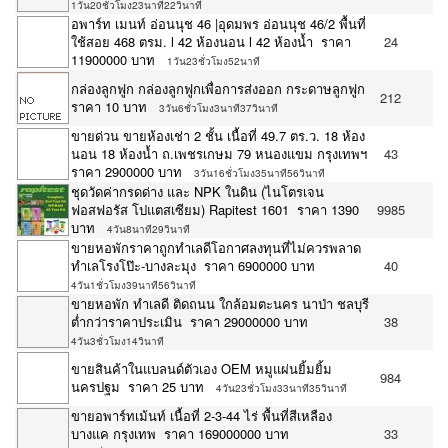
1วัน20ชั่วโมง23นาที22วินาที
อพาร์ท เมนท์ อ่อนนุช 46 |อุดมพร อ่อนนุช 46/2 พื้นที่
ใช้สอย 468 ตรม. l 42 ห้องนอน l 42 ห้องน้ำ ราคา
24
11900000 บาท
1วัน23ชั่วโมง52นาที
กล่องลูกฟูก กล่องลูกฟูกเพื่อการส่งออก กระดาษลูกฟูก
212
ราคา 10 บาท
3วัน6ชั่วโมง3นาที37วินาที
ขายด่วน ขายห้องเช่า 2 ชั้น เนื้อที่ 49.7 ตร.ว. 18 ห้อง
นอน 18 ห้องน้ำ ถ.เพชรเกษม 79 หนองแขม กรุงเทพฯ
43
ราคา 2900000 บาท
3วัน16ชั่วโมง35นาที56วินาที
ชุดวัดค่ากรดด่าง และ NPK ในดิน (ไนโตรเจน
ฟอสฟอรัส โปแตสเซียม) Rapitest 1601 ราคา 1390
9985
บาท
4วัน8นาที29วินาที
ขายหอพักราคาถูกทำเลดีโอกาศลงทุนที่ไม่ควรพลาด
ทำเลโรงโป๊ะ-บางละมุง ราคา 6900000 บาท
40
4วัน1ชั่วโมง39นาที56วินาที
ขายหอพัก ทำเลดี ติดถนน ใกล้อมตะนคร นาป่า ชลบุรี
ต่ำกว่าราคาประเมิน ราคา 29000000 บาท
38
4วัน3ชั่วโมง14วินาที
ขายสินค้าในแบลนด์ตัวเอง OEM หมูแผ่นยิ้มยิ้ม
984
นครปฐม ราคา 25 บาท
4วัน23ชั่วโมง33นาที35วินาที
ขายอพาร์ทเม้นท์ เนื้อที่ 2-3-44 ไร่ พื้นที่สีเหลือง
บางแค กรุงเทพ ราคา 169000000 บาท
33