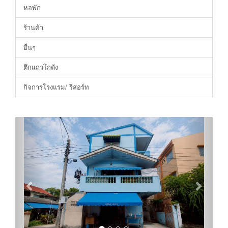
หอพัก
ร้านค้า
อื่นๆ
ตึกแถวโกดัง
กิจการโรงแรม/ รีสอร์ท