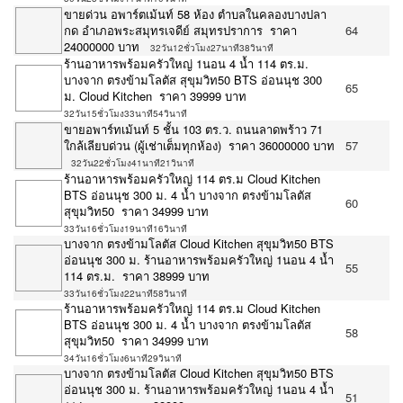
ขายด่วน อพาร์ตเม้นท์ 58 ห้อง ตำบลในคลองบางปลา
กด อำเภอพระสมุทรเจดีย์ สมุทรปราการ ราคา
64
24000000 บาท
32วัน12ชั่วโมง27นาที38วินาที
ร้านอาหารพร้อมครัวใหญ่ 1นอน 4 น้ำ 114 ตร.ม.
บางจาก ตรงข้ามโลตัส สุขุมวิท50 BTS อ่อนนุช 300
65
ม. Cloud Kitchen ราคา 39999 บาท
32วัน15ชั่วโมง33นาที54วินาที
ขายอพาร์ทเม้นท์ 5 ชั้น 103 ตร.ว. ถนนลาดพร้าว 71
ใกล้เลียบด่วน (ผู้เช่าเต็มทุกห้อง) ราคา 36000000 บาท
57
32วัน22ชั่วโมง41นาที21วินาที
ร้านอาหารพร้อมครัวใหญ่ 114 ตร.ม Cloud Kitchen
BTS อ่อนนุช 300 ม. 4 น้ำ บางจาก ตรงข้ามโลตัส
60
สุขุมวิท50 ราคา 34999 บาท
33วัน16ชั่วโมง19นาที16วินาที
บางจาก ตรงข้ามโลตัส Cloud Kitchen สุขุมวิท50 BTS
อ่อนนุช 300 ม. ร้านอาหารพร้อมครัวใหญ่ 1นอน 4 น้ำ
55
114 ตร.ม. ราคา 38999 บาท
33วัน16ชั่วโมง22นาที58วินาที
ร้านอาหารพร้อมครัวใหญ่ 114 ตร.ม Cloud Kitchen
BTS อ่อนนุช 300 ม. 4 น้ำ บางจาก ตรงข้ามโลตัส
58
สุขุมวิท50 ราคา 34999 บาท
34วัน16ชั่วโมง6นาที29วินาที
บางจาก ตรงข้ามโลตัส Cloud Kitchen สุขุมวิท50 BTS
อ่อนนุช 300 ม. ร้านอาหารพร้อมครัวใหญ่ 1นอน 4 น้ำ
51