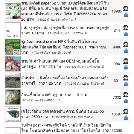
ขายส่งWall paper 52 บ.วอลเปเปอร์ติดผนังดอกไม้ วิน
เทจ สีพื้น ลายเส้น หลุยส์ วิคทอเรีย สีเข้มสีอ่อน ผลิต
18985
ตามแบบที่ท่านต้องการ ส.วีเซิ่น T.029555714 ราคา
20 บาท
1วัน22ชั่วโมง54นาที44วินาที
กล่องลูกฟูก กล่องลูกฟูกเพื่อการส่งออก กระดาษลูกฟูก
214
ราคา 10 บาท
3วัน23ชั่วโมง10นาที27วินาที
ชุดวัดค่ากรดด่าง และ NPK ในดิน (ไนโตรเจน
ฟอสฟอรัส โปแตสเซียม) Rapitest 1601 ราคา 1390
9986
บาท
4วัน17ชั่วโมง15นาที19วินาที
ขายสินค้าในแบลนด์ตัวเอง OEM หมูแผ่นยิ้มยิ้ม
984
นครปฐม ราคา 25 บาท
5วัน16ชั่วโมง40นาที25วินาที
จำหน่าย – ติดตั้ง กระเบื้อง โครงหลังคา ถอดแบบแจ้ง
601
ราคาฟรี ราคา 25 บาท
7วัน21ชั่วโมง25นาที42วินาที
ก้อนเชื้อเห็ดนางฟ้าภูฐาน ราคา 14 บาท
7032
10วัน6ชั่วโมง23นาที52วินาที
เครื่องวัดดิน วัดกรดด่างดิน ความชื้นดิน รุ่น ZD-05
10587
ราคา 2590 บาท
12วัน12ชั่วโมง14นาที37วินาที
รับจ้าง post - เศรษฐกิจไม่ดี ขายไม่ดี ร้านเงียบ เปิดเว็บ
ใหม่ โฆษณาสินค้า เพิ่มยอดขาย เราโปรโมทให้ ราคา
13390