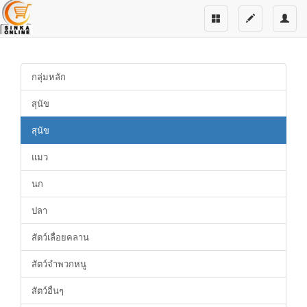
กลุ่มหลัก
สุนัข
สุนัข
แมว
นก
ปลา
สัตว์เลื่อยคลาน
สัตว์จำพวกหนู
สัตว์อื่นๆ