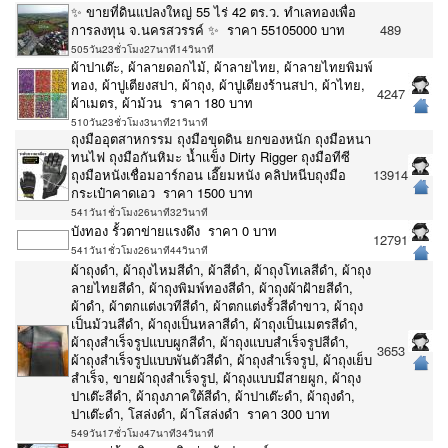
✨ ขายที่ดินแปลงใหญ่ 55 ไร่ 42 ตร.ว. ทำเลทองเพื่อ
การลงทุน จ.นครสวรรค์ ✨ ราคา 55105000 บาท
489
505วัน23ชั่วโมง27นาที14วินาที
ผ้าปาเต๊ะ, ผ้าลายดอกไม้, ผ้าลายไทย, ผ้าลายไทยพิมพ์
ทอง, ผ้าปูเตียงสปา, ผ้าถุง, ผ้าปูเตียงร้านสปา, ผ้าไทย,
4247
ผ้าเมตร, ผ้าม้วน ราคา 180 บาท
510วัน23ชั่วโมง3นาที21วินาที
ถุงมืออุตสาหกรรม ถุงมือขุดดิน ยกของหนัก ถุงมือหนา
ทนไฟ ถุงมือกันหิมะ น้ำเเข็ง Dirty Rigger ถุงมือทีซี
ถุงมือหนังเชื่อมอาร์กอน เอี๊ยมหนัง คลิปหนีบถุงมือ
13914
กระเป๋าคาดเอว ราคา 1500 บาท
541วัน1ชั่วโมง26นาที32วินาที
บังทอง รั้วตาข่ายแรงดึง ราคา 0 บาท
12791
541วัน1ชั่วโมง26นาที44วินาที
ผ้าถุงดำ, ผ้าถุงไหมสีดำ, ผ้าสีดำ, ผ้าถุงโทเลสีดำ, ผ้าถุง
ลายไทยสีดำ, ผ้าถุงพิมพ์ทองสีดำ, ผ้าถุงผ้าฝ้ายสีดำ,
ผ้าดำ, ผ้าตกแต่งเวทีสีดำ, ผ้าตกแต่งรั้วสีดำขาว, ผ้าถุง
เป็นม้วนสีดำ, ผ้าถุงเป็นหลาสีดำ, ผ้าถุงเป็นเมตรสีดำ,
ผ้าถุงสำเร็จรูปแบบผูกสีดำ, ผ้าถุงแบบสำเร็จรูปสีดำ,
3653
ผ้าถุงสำเร็จรูปแบบพันตัวสีดำ, ผ้าถุงสำเร็จรูป, ผ้าถุงเย็บ
สำเร็จ, ขายผ้าถุงสำเร็จรูป, ผ้าถุงแบบมีสายผูก, ผ้าถุง
ปาเต๊ะสีดำ, ผ้าถุงภาคใต้สีดำ, ผ้าปาเต๊ะดำ, ผ้าถุงดำ,
ปาเต๊ะดำ, โสล่งดำ, ผ้าโสล่งดำ ราคา 300 บาท
549วัน17ชั่วโมง47นาที34วินาที