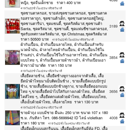
หญิง, ชุดจีนเด็กชาย ราคา 400 บาท
419วัน22ชั่วโมง23นาที58วินาที
ชุดซานตาครอส, ขายส่งชุดซานตาครอส, ชุดซานตาค
รอสราคาถูก, ชุดซานต้าเด็ก, ชุดซานตาครอสผู้ใหญ่,
ชุดซานตารีน่า, ชุดแซนดี้, ชุดคริสต์มาส,ชุดซานต้า
3189
Santa, ชุดคริสมาส, ชุดซานตี้, ชุดแฟนซีซานตาครอส,
ชุดรับเทศกาลคริสต์มาส, ชุด Christmas,ชุดคริสต์มาส
ราคา 50500 บาท
419วัน22ชั่วโมง23นาที59วินาที
ผ้ากันเปื้อน, ผ้ากันเปื้อนลายไทย, ผ้ากันเปื้อนสำหรับ
นวดน้ำมัน, ผ้าลายไทยผ้ากันเปื้อน, ผ้ากันเปื้อนใช้ใน
ร้านสปา, ผ้ากันเปื้อนใช้ในร้านอาหารไทย, ผ้ากันเปื้อน
3854
แบบไทย ๆ, ผ้ากันเปื้อนลายผ้าขาวม้า, ผ้ากันเปือนเอา
ผ้าขาวม้ามาตัด ราคา 150 บาท
419วัน22ชั่วโมง24นาที24วินาที
เสื้อยืดลายช้าง, เสื้อยืดช้างหูกางออกจากตัวเสื้อ, เสื้อ
ยืดนำผ้าไทยมาเย็บติดเป็นช้าง , ขายเสื้อยืดแบบปักรูป
ช้าง, ขายเสื้อยืดแบบปักช้างหูกาง, ขายเสื้อยืดออกแบบ
ไทย ๆ,ขายเสื้อยืดนำไปใส่กับกางเกงผ้าไทย, เสื้อยืดส
3656
ไตส์ไทย ๆ, เสื้อยืดตกแต่งด้วยผ้าไทย, เสื้อยืดแบบไทย,
เสื้อเย็บด้วยผ้าไทย, เสื้อลายไทย ราคา 130 บาท
419วัน22ชั่วโมง24นาที37วินาที
ขายผ้าถุง แบบมีชาย ผืนละ 250 บาท ขนาด 107 x 180
ซ.ม. ภันทิลา โทร. 086-5699942 ID ไลน์ violetkan
4008
ราคา 180 บาท
419วัน22ชั่วโมง43นาที31วินาที
เสื้อยืดเด็กแบบสกรีนนูน, เสื้อยืดเด็กสกรีนยี่ห้อ FD, เสื้อ