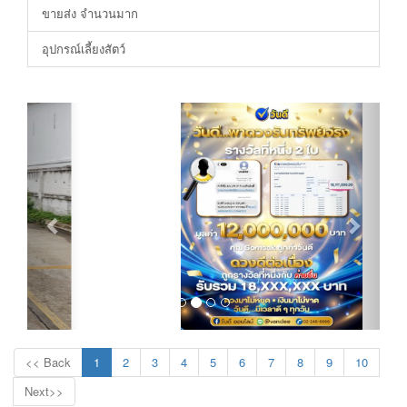
ขายส่ง จำนวนมาก
อุปกรณ์เลี้ยงสัตว์
<< Back
1
2
3
4
5
6
7
8
9
10
Next>>