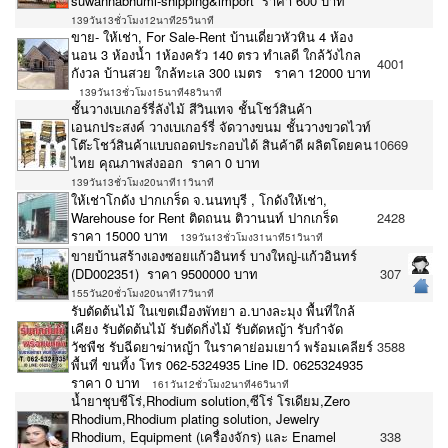
suwannabhumi-shipping&import ราคา 600 บาท
139วัน13ชั่วโมง12นาที25วินาที
ขาย- ให้เช่า, For Sale-Rent บ้านเดี่ยวหัวหิน 4 ห้อง
นอน 3 ห้องน้ำ 1ห้องครัว 140 ตรว ทำเลดี ใกล้วังไกล
4001
กังวล บ้านสวย ใกล้ทะเล 300 เมตร ราคา 12000 บาท
139วัน13ชั่วโมง15นาที48วินาที
ชั้นวางเบเกอร์รี่ลังไม้ สีวินเทจ ชั้นโชว์สินค้า
เอนกประสงค์ วางเบเกอร์รี่ จัดวางขนม ชั้นวางขวดไวท์
โต๊ะโชว์สินค้าแบบถอดประกอบได้ สินค้าดี ผลิตโดยคน
10669
ไทย คุณภาพส่งออก ราคา 0 บาท
139วัน13ชั่วโมง20นาที11วินาที
ให้เช่าโกดัง ปากเกร็ด จ.นนทบุรี , โกดังให้เช่า,
Warehouse for Rent ติดถนน ติวานนท์ ปากเกร็ด
2428
ราคา 15000 บาท
139วัน13ชั่วโมง31นาที51วินาที
ขายบ้านสร้างเองซอยแก้วอินทร์ บางใหญ่-แก้วอินทร์
(DD002351) ราคา 9500000 บาท
307
155วัน20ชั่วโมง20นาที17วินาที
รับตัดต้นไม้ ในเขตเมืองพัทยา อ.บางละมุง พื้นที่ใกล้
เคียง รับตัดต้นไม้ รับตัดกิ่งไม้ รับตัดหญ้า รับกำจัด
วัชพืช รับฉีดยาฆ่าหญ้า ในราคาย่อมเยาว์ พร้อมเคลียร์
3588
พื้นที่ ขนทิ้ง โทร 062-5324935 Line ID. 0625324935
ราคา 0 บาท
161วัน12ชั่วโมง2นาที46วินาที
น้ำยาชุบชีโร่,Rhodium solution,ซีโร่ โรเดียม,Zero
Rhodium,Rhodium plating solution, Jewelry
Rhodium, Equipment (เครื่องจักร) และ Enamel
338