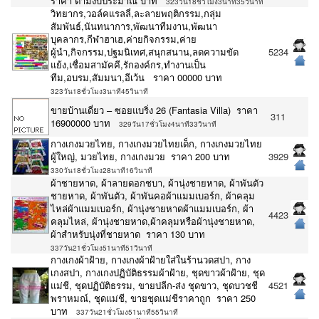
ราคา ตามงบประมาณ บาท
323วัน18ชั่วโมง3นาที35วินาที
วิทยากร,วอล์คแรลลี่,ละลายพฤติกรรม,กลุ่ม
สัมพันธ์,นันทนาการ,พัฒนาทีมงาน,พัฒนา
บุคลากร,กีฬาฮาเฮ,ค่ายกิจกรรม,ค่าย
ผู้นำ,กิจกรรม,ปฐมนิเทศ,สนุกสนาน,ลดความขัด
5234
แย้ง,เชื่อมสามัคคี,รักองค์กร,ทำงานเป็น
ทีม,อบรม,สัมมนา,อีเว้น ราคา 00000 บาท
323วัน18ชั่วโมง3นาที45วินาที
ขายบ้านเดี่ยว – ซอยแบริ่ง 26 (Fantasia Villa) ราคา
311
16900000 บาท
329วัน17ชั่วโมง4นาที33วินาที
กางเกงมวยไทย, กางเกงมวยไทยเด็ก, กางเกงมวยไทย
ผู้ใหญ่, มวยไทย, กางเกงมวย ราคา 200 บาท
3929
330วัน18ชั่วโมง28นาที16วินาที
ผ้าชายหาด, ผ้าลายดอกชบา, ผ้านุ่งชายหาด, ผ้าพันตัว
ชายหาด, ผ้าพันตัว, ผ้าพันคอผ้าแมมเบอร์ก, ผ้าคลุม
ไหล่ผ้าแมมเบอร์ก, ผ้านุ่งชายหาดผ้าแมมเบอร์ก, ผ้า
4423
คลุมไหล่, ผ้านุ่งชายหาด,ผ้าคลุมหรือผ้านุ่งชายหาด,
ผ้าสำหรับนุ่งที่ชายหาด ราคา 130 บาท
337วัน21ชั่วโมง51นาที51วินาที
กางเกงผ้าฝ้าย, กางเกงผ้าฝ้ายใส่ในร้านวดสปา, กาง
เกงสปา, กางเกงปฏิบัติธรรมผ้าฝ้าย, ชุดขาวผ้าฝ้าย, ชุด
แม่ชี, ชุดปฏิบัติธรรม, ขายปลีก-ส่ง ชุดขาว, ชุดบวชชี
4521
พราหมณ์, ชุดแม่ชี, ขายชุดแม่ชีราคาถูก ราคา 250
บาท
337วัน21ชั่วโมง51นาที55วินาที