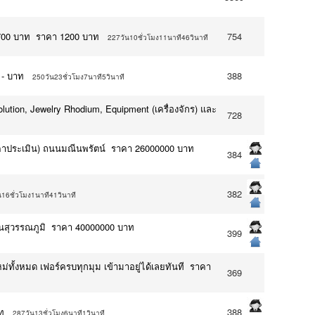
1,700 บาท ราคา 1200 บาท
754
227วัน10ชั่วโมง11นาที46วินาที
 - บาท
388
250วัน23ชั่วโมง7นาที5วินาที
olution, Jewelry Rhodium, Equipment (เครื่องจักร) และ
728
่าราคาประเมิน) ถนนมณีนพรัตน์ ราคา 26000000 บาท
384
382
16ชั่วโมง1นาที41วินาที
ินสุวรรณภูมิ ราคา 40000000 บาท
399
ั้งหมด เฟอร์ครบทุกมุม เข้ามาอยู่ได้เลยทันที ราคา
369
ท
388
287วัน13ชั่วโมง6นาที1วินาที