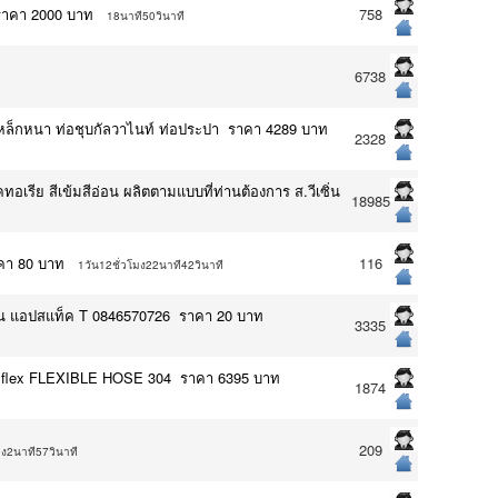
บ ราคา 2000 บาท
758
18นาที50วินาที
6738
่อเหล็กหนา ท่อชุบกัลวาไนท์ ท่อประปา ราคา 4289 บาท
2328
ทอเรีย สีเข้มสีอ่อน ผลิตตามแบบที่ท่านต้องการ ส.วีเซิ่น
18985
ราคา 80 บาท
116
1วัน12ชั่วโมง22นาที42วินาที
ายเส้น แอปสแท็ค T 0846570726 ราคา 20 บาท
3335
ยflex FLEXIBLE HOSE 304 ราคา 6395 บาท
1874
209
มง2นาที57วินาที