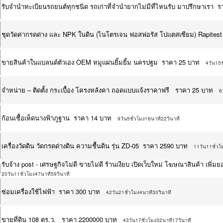
รับจำนำทะเบียนรถยนต์ทุกชนิด รถเก่าที่จำนำยากไม่มีที่ไหนรับ มาปรึกษาเรา 
ชุดวัดค่ากรดด่าง และ NPK ในดิน (ไนโตรเจน ฟอสฟอรัส โปแตสเซียม) Rapites
ขายสินค้าในแบลนด์ตัวเอง OEM หมูแผ่นยิ้มยิ้ม นครปฐม ราคา 25 บาท
4วัน15ช
จำหน่าย – ติดตั้ง กระเบื้อง โครงหลังคา ถอดแบบแจ้งราคาฟรี ราคา 25 บาท
6
ก้อนเชื้อเห็ดนางฟ้าภูฐาน ราคา 14 บาท
9วัน5ชั่วโมง16นาที22วินาที
เครื่องวัดดิน วัดกรดด่างดิน ความชื้นดิน รุ่น ZD-05 ราคา 2590 บาท
11วัน11ชั่วโ
รับจ้าง post - เศรษฐกิจไม่ดี ขายไม่ดี ร้านเงียบ เปิดเว็บใหม่ โฆษณาสินค้า เ
20วัน11ชั่วโมง47นาที59วินาที
ซ่อมเครื่องใช้ไฟฟ้า ราคา 300 บาท
42วัน21ชั่วโมง4นาที30วินาที
ขายที่ดิน 108 ตร.ว. ราคา 2200000 บาท
43วัน17ชั่วโมง32นาที17วินาที