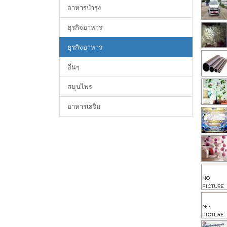
อาหารบำรุง
ธุรกิจอาหาร
ธุรกิจอาหาร
อื่นๆ
สมุนไพร
อาหารเสริม