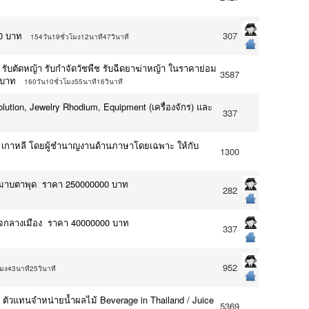
0 บาท
307
154วัน19ชั่วโมง12นาที47วินาที
งไม้ รับตัดหญ้า รับกำจัดวัชพืช รับฉีดยาฆ่าหญ้า ในราคาย่อม
3587
 บาท
160วัน10ชั่วโมง55นาที16วินาที
olution, Jewelry Rhodium, Equipment (เครื่องจักร) และ
337
น เกาหลี โดยผู้ชำนาญงานด้านภาษาโดยเฉพาะ ให้กับ
1300
เรือมาบตาพุด ราคา 250000000 บาท
282
. ใจกลางเมือง ราคา 40000000 บาท
337
952
โมง43นาที25วินาที
 / ตัวแทนจำหน่ายน้ำผลไม้ Beverage in Thailand / Juice
5369