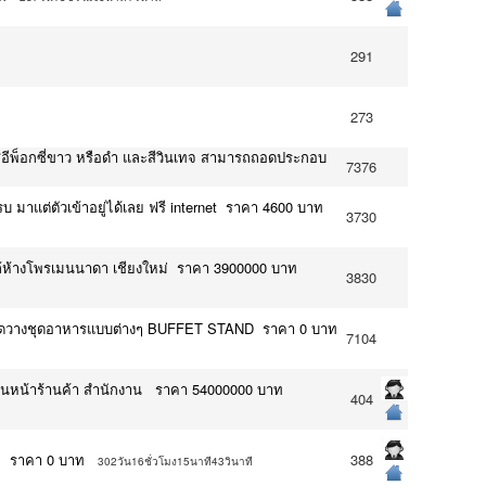
291
273
าร สีอีพ็อกซี่ขาว หรือดำ และสีวินเทจ สามารถถอดประกอบ
7376
มาแต่ตัวเข้าอยู่ได้เลย ฟรี internet ราคา 4600 บาท
3730
ใกล้ห้างโพรเมนนาดา เชียงใหม่ ราคา 3900000 บาท
3830
กใช้จัดวางชุดอาหารแบบต่างๆ BUFFET STAND ราคา 0 บาท
7104
นหน้าร้านค้า สำนักงาน ราคา 54000000 บาท
404
ทย ราคา 0 บาท
388
302วัน16ชั่วโมง15นาที43วินาที