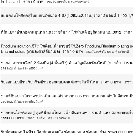
in Thailand ราคา 0 บาท
207วัน10ชั่วโมง24นาที32วินาที
แผ่นคอมโพสิตอลูไทยบอนด์ขนาด 4 มิล(1.25ม.x2.44ม.)ราคาเริ่มต้นที่ 1,400-
ที่ดินเปล่าอำเภอด่านขุนทด นครราชสีมา 4 ไร่ทำเลดี อยู่ติดถนน นม.3012 ราคา
Rhodium solution,ซีโร่ โรเดียม,น้ำยาชุบชีโร่,Zero Rhodium,Rhodium plating s
Enamel colors (งานลงยาสีอีนาเมล) ราคา 0 บาท
253วัน10ชั่วโมง28นาที13วินาที
ขายอาคารพาณิชย์ 2 ห้องติด (4 ชั้นครึ่ง) ทำเล “คูเมืองเชียงใหม่” (ขายต่ำกว
274วัน21ชั่วโมง43นาที55วินาที
รับออกเเบบบ้าน รับสร้างบ้าน ออกเเบบตกเเต่งภายในทั่วไทย ราคา 0 บาท
277วัน
ขายที่ดินเปล่าในราคาประเมิน ถมแล้ว ขนาด 305 ตรว. ถนนร่มเกล้า ใกล้สนามบ
280วัน22ชั่วโมง44นาที52วินาที
ขายคอนโดพร้อมอยู่ ลุมพินีคอนโดทาวน์ บดินทรเดชา–รามคำแหง ห้องตกแต่งใหม่ท
1550000 บาท
286วัน21ชั่วโมง21นาที50วินาที
รับซ่อมเตาอบไฟฟ้า แก๊ส ซ่อมเตาแก๊ส ซ่อมเตาทอด ซ่อมเตาย่าง ราคา 3200 บา