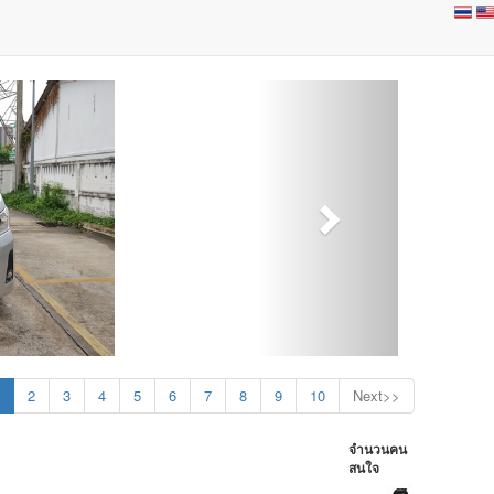
2
3
4
5
6
7
8
9
10
Next>>
จำนวนคน
สนใจ