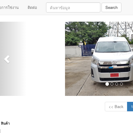
มือการใช่งาน
ติดต่อ
Search
<< Back
1
สินค้า