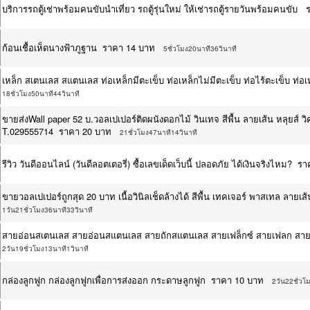
บริการรถตู้เช่าพร้อมคนขับนำเที่ยว รถตู้รุ่นใหม่ ให้เช่ารถตู้รายวันพร้อมคนขั
ก้อนเชื้อเห็ดนางฟ้าภูฐาน ราคา 14 บาท
5ชั่วโมง20นาที36วินาที
เหล็ก สเตนเลส สแตนเลส ท่อเหล็กมีตะเข็บ ท่อเหล็กไม่มีตะเข็บ ท่อไร้ตะเข็บ ท
18ชั่วโมง50นาที44วินาที
ขายส่งWall paper 52 บ.วอลเปเปอร์ติดผนังดอกไม้ วินเทจ สีพื้น ลายเส้น หลุยส์ วิค
T.029555714 ราคา 20 บาท
21ชั่วโมง47นาที14วินาที
รีวิว วันดีออนไลน์ (วันดีลอตเตอรี่) ซื้อเลขเด็ดเว็บนี้ ปลอดภัย ได้เงินจริงไหม? 
ขายวอลเปเปอร์ถูกสุด 20 บาท เนื้อวินิลเช็ดล้างได้ สีพื้น เทคเจอร์ พาสเทล ล
1วัน21ชั่วโมง36นาที33วินาที
สายอ่อนสเตนเลส สายอ่อนสแตนเลส สายถักสแตนเลส สายเฟล็กซ์ สายเฟลก สา
2วัน19ชั่วโมง13นาที1วินาที
กล่องลูกฟูก กล่องลูกฟูกเพื่อการส่งออก กระดาษลูกฟูก ราคา 10 บาท
2วัน22ชั่วโ