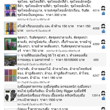
ชุดไทย, ชุดไทยสีดำ, ชุดไทยเด็กสีดำ, ชุดไทยเด็กหญิง
สีดำ, ชุดไทยเด็กชายสีดำ, ชุดไทยเด็ก, ชุดไทยเด็กเล็ก,
ชุดไทยเด็กอนุบาล, ขายส่งชุดไทยเด็กนักเรียน, รับตัด
4014
ชุดไทยเป็นหมู่คณะ ราคา 300 บาท
505วัน1ชั่วโมง31นาที6วินาที
สไบผ้าเรียบแบบมัน และ ผ้าด้าน 150 บาท ราคา 150
4068
บาท
505วัน1ชั่วโมง33นาที
ชุดสปา, รับตัดชุดสปา, ตัดชุดสปาตามสั่ง, ตัดชุดสปา
ตามสั่ง, สปายูนิฟอร์ม, เสื้อสปา, เสื้อร้านนวด, ขายผ้าปู
4369
เตียงสปา, ขายผ้าคาดเตียงสปา, รับตัดชุดสปาตามออเด
อร์ ราคา 750 บาท
505วัน1ชั่วโมง33นาที46วินาที
✨ ขายที่ดินแปลงใหญ่ 55 ไร่ 42 ตร.ว. ทำเลทองเพื่อ
การลงทุน จ.นครสวรรค์ ✨ ราคา 55105000 บาท
489
506วัน2ชั่วโมง51นาที59วินาที
ผ้าปาเต๊ะ, ผ้าลายดอกไม้, ผ้าลายไทย, ผ้าลายไทยพิมพ์
ทอง, ผ้าปูเตียงสปา, ผ้าถุง, ผ้าปูเตียงร้านสปา, ผ้าไทย,
4247
ผ้าเมตร, ผ้าม้วน ราคา 180 บาท
511วัน2ชั่วโมง28นาที6วินาที
ถุงมืออุตสาหกรรม ถุงมือขุดดิน ยกของหนัก ถุงมือหนา
ทนไฟ ถุงมือกันหิมะ น้ำเเข็ง Dirty Rigger ถุงมือทีซี
ถุงมือหนังเชื่อมอาร์กอน เอี๊ยมหนัง คลิปหนีบถุงมือ
13914
กระเป๋าคาดเอว ราคา 1500 บาท
541วัน4ชั่วโมง51นาที17วินาที
บังทอง รั้วตาข่ายแรงดึง ราคา 0 บาท