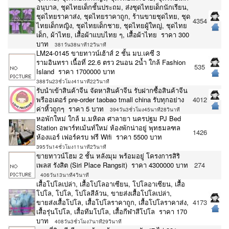
อนุบาล, ชุดไทยเด็กชั้นประถม, ส่งชุดไทยเด็กนักเรียน,
ชุดไทยราคาส่ง, ชุดไทยราคาถูก, ร้านขายชุดไทย, ชุด
4354
ไทยเด็กหญิง, ชุดไทยเด็กชาย, ชุดไทยผู้ใหญ่, ชุดไทย
เด็ก, ผ้าไทย, เสื้อผ้าแบบไทย ๆ, เสื้อผ้าไทย ราคา 300
บาท
381วัน38นาที12วินาที
LM24-0145 ขายทาวน์เฮ้าส์ 2 ชั้น มบ.เคซี 3
รามอินทรา เนื้อที่ 22.6 ตรว 2นอน 2น้ำ ใกล้ Fashion
535
Island ราคา 1700000 บาท
388วัน23ชั่วโมง41นาที22วินาที
รับนำเข้าสินค้าจีน จัดหาสินค้าจีน รับฝากซื้อสินค้าจีน
พรีออเดอร์ pre-order taobao tmall china รับทุกอย่าง
4012
ค่าหิ้วถูกๆ ราคา 5 บาท
394วัน3ชั่วโมง45นาที28วินาที
หอพักใหม่ ใกล้ ม.มหิดล ศาลายา นครปฐม PJ Bed
Station อพาร์ทเม้นท์ใหม่ ห้องพักน่าอยู่ พุทธมลฑล
1426
ห้องแอร์ เฟอร์ครบ ฟรี Wifi ราคา 5500 บาท
395วัน14ชั่วโมง11นาที2วินาที
ขายทาวน์โฮม 2 ชั้น หลังมุม พร้อมอยู่ โครงการสิริ
เพลส รังสิต (Siri Place Rangsit) ราคา 4300000 บาท
274
406วัน13นาที4วินาที
เสื้อโปโลเปล่า, เสื้อโปโลอาเซียน, โปโลอาเซียน, เสื้อ
โปโล, โปโล, โปโลสีล้วน, ขายส่งเสื้อโปโลเปล่า,
ขายส่งเสื้อโปโล, เสื้อโปโลราคาถูก, เสื้อโปโลราคาส่ง,
4173
เสื้อรุ่นโปโล, เสื้อทีมโปโล, เสื้อกีฬาสีโปโล ราคา 170
บาท
408วัน3ชั่วโมง7นาที29วินาที