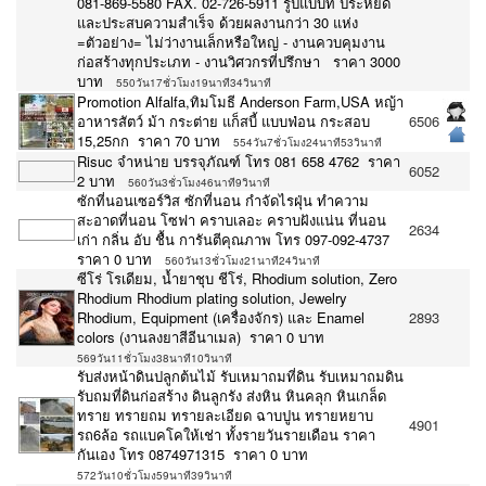
081-869-5580 FAX. 02-726-5911 รูปแบบที่ ประหยัด
และประสบความสำเร็จ ด้วยผลงานกว่า 30 แห่ง
=ตัวอย่าง= ไม่ว่างานเล็กหรือใหญ่ - งานควบคุมงาน
ก่อสร้างทุกประเภท - งานวิศวกรที่ปรึกษา ราคา 3000
บาท
550วัน17ชั่วโมง19นาที34วินาที
Promotion Alfalfa,ทิมโมธี Anderson Farm,USA หญ้า
อาหารสัตว์ ม้า กระต่าย แก็สบี้ แบบฟ่อน กระสอบ
6506
15,25กก ราคา 70 บาท
554วัน7ชั่วโมง24นาที53วินาที
Risuc จำหน่าย บรรจุภัณฑ์ โทร 081 658 4762 ราคา
6052
2 บาท
560วัน3ชั่วโมง46นาที9วินาที
ซักที่นอนเซอร์วิส ซักที่นอน กำจัดไรฝุ่น ทำความ
สะอาดที่นอน โซฟา คราบเลอะ คราบฝังแน่น‎ ที่นอน
2634
เก่า กลิ่น อับ ชื้น การันตีคุณภาพ โทร 097-092-4737
ราคา 0 บาท
560วัน13ชั่วโมง21นาที24วินาที
ซีโร่ โรเดียม, น้ำยาชุบ ชีโร่, Rhodium solution, Zero
Rhodium Rhodium plating solution, Jewelry
Rhodium, Equipment (เครื่องจักร) และ Enamel
2893
colors (งานลงยาสีอีนาเมล) ราคา 0 บาท
569วัน11ชั่วโมง38นาที10วินาที
รับส่งหน้าดินปลูกต้นไม้ รับเหมาถมที่ดิน รับเหมาถมดิน
รับถมที่ดินก่อสร้าง ดินลูกรัง ส่งหิน หินคลุก หินเกล็ด
ทราย ทรายถม ทรายละเอียด ฉาบปูน ทรายหยาบ
4901
รถ6ล้อ รถแบคโคให้เช่า ทั้งรายวันรายเดือน ราคา
กันเอง โทร 0874971315 ราคา 0 บาท
572วัน10ชั่วโมง59นาที39วินาที