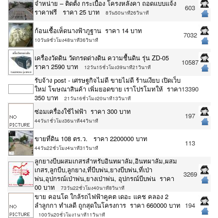
จำหน่าย – ติดตั้ง กระเบื้อง โครงหลังคา ถอดแบบแจ้ง
603
ราคาฟรี ราคา 25 บาท
8วัน50นาที26วินาที
ก้อนเชื้อเห็ดนางฟ้าภูฐาน ราคา 14 บาท
7032
10วัน9ชั่วโมง48นาที36วินาที
เครื่องวัดดิน วัดกรดด่างดิน ความชื้นดิน รุ่น ZD-05
10587
ราคา 2590 บาท
12วัน15ชั่วโมง39นาที21วินาที
รับจ้าง post - เศรษฐกิจไม่ดี ขายไม่ดี ร้านเงียบ เปิดเว็บ
ใหม่ โฆษณาสินค้า เพิ่มยอดขาย เราโปรโมทให้ ราคา
13390
350 บาท
21วัน16ชั่วโมง20นาที13วินาที
ซ่อมเครื่องใช้ไฟฟ้า ราคา 300 บาท
197
44วัน1ชั่วโมง36นาที44วินาที
ขายที่ดิน 108 ตร.ว. ราคา 2200000 บาท
113
44วัน22ชั่วโมง4นาที31วินาที
ลูกยางบีบผสมเกสรสำหรับอินทผาลัม,อินทผาลัม,ผสม
เกสร,ลูกบีบ,ลูกยาง,ที่บีบพ่น,ยางบีบพ่น,ที่เป่า
3269
พ่น,อุปกรณ์เป่าพ่น,ยางเป่าพ่น, อุปกรณ์บีบพ่น ราคา
00 บาท
73วัน22ชั่วโมง40นาที8วินาที
ขาย คอนโด ใกล้รถไฟฟ้าคูคต เดอะ แคช คลอง 2
ลำลูกกา ทำเลดี ถูกสุดในโครงการ ราคา 660000 บาท
194
100วัน20ชั่วโมง1นาที11วินาที