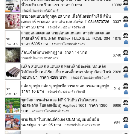
ที่ไหนรับ มาปรึกษาเรา ราคา 0 บาท
13382
1วัน2ชั่วโมง15นาที23วินาที
ขายวอลเปเปอร์ถูกสุด 20 บาท เนื้อวินิลเช็ดล้างได้ สีพื้น
เทคเจอร์ พาสเทล ลายเส้น แอปสแท็ค T 0846570726
3337
ราคา 20 บาท
1วัน2ชั่วโมง20นาที56วินาที
สายอ่อนสเตนเลส สายอ่อนสแตนเลส สายถักสแตนเลส
สายเฟล็กซ์ สายเฟลก สายflex FLEXIBLE HOSE 304
1875
ราคา 6395 บาท
1วัน3ชั่วโมง3นาที1วินาที
ก้อนเชื้อเห็ดนางฟ้าภูฐาน ราคา 14 บาท
6740
1วัน9ชั่วโมง52นาที50วินาที
เหล็ก สเตนเลส สแตนเลส ท่อเหล็กมีตะเข็บ ท่อเหล็ก
ไม่มีตะเข็บ ท่อไร้ตะเข็บ ท่อเหล็กหนา ท่อชุบกัลวาไนท์
2328
ท่อประปา ราคา 4289 บาท
1วัน23ชั่วโมง22นาที58วินาที
กล่องลูกฟูก กล่องลูกฟูกเพื่อการส่งออก กระดาษลูกฟูก
214
ราคา 10 บาท
4วัน2ชั่วโมง35นาที11วินาที
ชุดวัดค่ากรดด่าง และ NPK ในดิน (ไนโตรเจน
ฟอสฟอรัส โปแตสเซียม) Rapitest 1601 ราคา 1390
9986
บาท
4วัน20ชั่วโมง40นาที3วินาที
ขายสินค้าในแบลนด์ตัวเอง OEM หมูแผ่นยิ้มยิ้ม
984
นครปฐม ราคา 25 บาท
5วัน20ชั่วโมง5นาที9วินาที