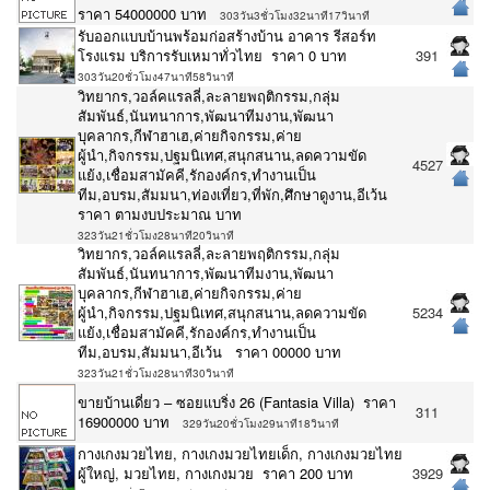
ราคา 54000000 บาท
303วัน3ชั่วโมง32นาที17วินาที
รับออกแบบบ้านพร้อมก่อสร้างบ้าน อาคาร รีสอร์ท
โรงแรม บริการรับเหมาทั่วไทย ราคา 0 บาท
391
303วัน20ชั่วโมง47นาที58วินาที
วิทยากร,วอล์คแรลลี่,ละลายพฤติกรรม,กลุ่ม
สัมพันธ์,นันทนาการ,พัฒนาทีมงาน,พัฒนา
บุคลากร,กีฬาฮาเฮ,ค่ายกิจกรรม,ค่าย
ผู้นำ,กิจกรรม,ปฐมนิเทศ,สนุกสนาน,ลดความขัด
4527
แย้ง,เชื่อมสามัคคี,รักองค์กร,ทำงานเป็น
ทีม,อบรม,สัมมนา,ท่องเที่ยว,ที่พัก,ศึกษาดูงาน,อีเว้น
ราคา ตามงบประมาณ บาท
323วัน21ชั่วโมง28นาที20วินาที
วิทยากร,วอล์คแรลลี่,ละลายพฤติกรรม,กลุ่ม
สัมพันธ์,นันทนาการ,พัฒนาทีมงาน,พัฒนา
บุคลากร,กีฬาฮาเฮ,ค่ายกิจกรรม,ค่าย
ผู้นำ,กิจกรรม,ปฐมนิเทศ,สนุกสนาน,ลดความขัด
5234
แย้ง,เชื่อมสามัคคี,รักองค์กร,ทำงานเป็น
ทีม,อบรม,สัมมนา,อีเว้น ราคา 00000 บาท
323วัน21ชั่วโมง28นาที30วินาที
ขายบ้านเดี่ยว – ซอยแบริ่ง 26 (Fantasia Villa) ราคา
311
16900000 บาท
329วัน20ชั่วโมง29นาที18วินาที
กางเกงมวยไทย, กางเกงมวยไทยเด็ก, กางเกงมวยไทย
ผู้ใหญ่, มวยไทย, กางเกงมวย ราคา 200 บาท
3929