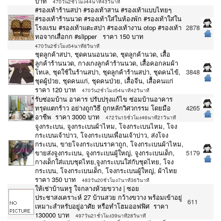
บาท
470วัน2ชั่วโมง44นาที43วินาที
#รองเท้าร้านสปา #รองเท้าสาน #รองเท้าแบบไทยๆ
#รองเท้าร้านนวด #รองเท้าใส่ในห้องพัก #รองเท้าใส่ใน
โรงแรม #รองเท้าแตะสปา #รองเท้างาน otop #รองเท้า
2878
ทอจากเสื่อกก #slipper ราคา 150 บาท
470วัน2ชั่วโมง54นาที8วินาที
ชุดลูกค้าสปา, ชุดคนนอนนวด, ชุดลูกค้านวด, เสื้อ
ลูกค้าร้านนวด, กางเกงลูกค้าร้านนวด, เสื้อคอกลมผ้า
โทเล, ชุดใช้ในร้านสปา, ชุดลูกค้าร้านสปา, ชุดคนไข้,
3848
ชุดผู้ป่วย, ชุดคนแก่, ชุดคนป่วย, เสื้อจีน, เสื้อคนแก่
ราคา 120 บาท
470วัน2ชั่วโมง54นาที42วินาที
รับซ่อมบ้าน อาคาร ปรับปรุงแก้ไข ซ่อมบ้านอาคาร
ทรุดแตกร้าว อย่างถูกวิธี ถูกหลักวิศวกรรม โดยมือ
4265
อาชีพ ราคา 3000 บาท
472วัน15ชั่วโมง46นาที21วินาที
จูงกระเบน, จูงกระเบนผ้าไหม, โจงกระเบนไหม, โจง
กระเบนเจ้าบ่าว, โจงกระเบนเพื่อนเจ้าบ่าว, ส่งโจง
กระเบน, ขายโจงกระเบนราคาถูก, โจงกระเบนผ้าไหม,
ขายส่งจูงกระเบน, จูงกระเบนผู้ใหญ่, จูงกระเบนเด็ก,
5179
กางเด็กใส่แบบชุดไทย,จูงกระเบนใส่กับชุดไทย, โจง
กระเบน, โจงกระเบนเด็ก, โจงกระเบนผู้ใหญ่, ผ้าไทย
ราคา 350 บาท
483วัน20ชั่วโมง7นาที36วินาที
ให้เช่าบ้านหรู ใจกลางห้วยขวาง | ซอย
ประชาสงเคราะห์ 27 บ้านสวย กว้างขวาง พร้อมเข้าอยู่
611
เหมาะสำหรับอยู่อาศัย หรือทำโฮมออฟฟิศ ราคา
130000 บาท
497วัน21ชั่วโมง39นาที28วินาที