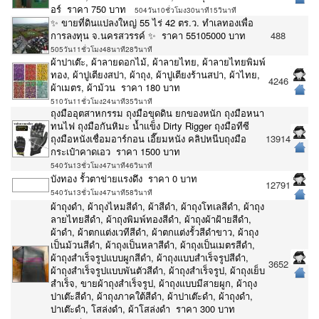
อร์ ราคา 750 บาท
504วัน10ชั่วโมง30นาที15วินาที
✨ ขายที่ดินแปลงใหญ่ 55 ไร่ 42 ตร.ว. ทำเลทองเพื่อ
การลงทุน จ.นครสวรรค์ ✨ ราคา 55105000 บาท
488
505วัน11ชั่วโมง48นาที28วินาที
ผ้าปาเต๊ะ, ผ้าลายดอกไม้, ผ้าลายไทย, ผ้าลายไทยพิมพ์
ทอง, ผ้าปูเตียงสปา, ผ้าถุง, ผ้าปูเตียงร้านสปา, ผ้าไทย,
4246
ผ้าเมตร, ผ้าม้วน ราคา 180 บาท
510วัน11ชั่วโมง24นาที35วินาที
ถุงมืออุตสาหกรรม ถุงมือขุดดิน ยกของหนัก ถุงมือหนา
ทนไฟ ถุงมือกันหิมะ น้ำเเข็ง Dirty Rigger ถุงมือทีซี
ถุงมือหนังเชื่อมอาร์กอน เอี๊ยมหนัง คลิปหนีบถุงมือ
13914
กระเป๋าคาดเอว ราคา 1500 บาท
540วัน13ชั่วโมง47นาที46วินาที
บังทอง รั้วตาข่ายแรงดึง ราคา 0 บาท
12791
540วัน13ชั่วโมง47นาที58วินาที
ผ้าถุงดำ, ผ้าถุงไหมสีดำ, ผ้าสีดำ, ผ้าถุงโทเลสีดำ, ผ้าถุง
ลายไทยสีดำ, ผ้าถุงพิมพ์ทองสีดำ, ผ้าถุงผ้าฝ้ายสีดำ,
ผ้าดำ, ผ้าตกแต่งเวทีสีดำ, ผ้าตกแต่งรั้วสีดำขาว, ผ้าถุง
เป็นม้วนสีดำ, ผ้าถุงเป็นหลาสีดำ, ผ้าถุงเป็นเมตรสีดำ,
ผ้าถุงสำเร็จรูปแบบผูกสีดำ, ผ้าถุงแบบสำเร็จรูปสีดำ,
3652
ผ้าถุงสำเร็จรูปแบบพันตัวสีดำ, ผ้าถุงสำเร็จรูป, ผ้าถุงเย็บ
สำเร็จ, ขายผ้าถุงสำเร็จรูป, ผ้าถุงแบบมีสายผูก, ผ้าถุง
ปาเต๊ะสีดำ, ผ้าถุงภาคใต้สีดำ, ผ้าปาเต๊ะดำ, ผ้าถุงดำ,
ปาเต๊ะดำ, โสล่งดำ, ผ้าโสล่งดำ ราคา 300 บาท