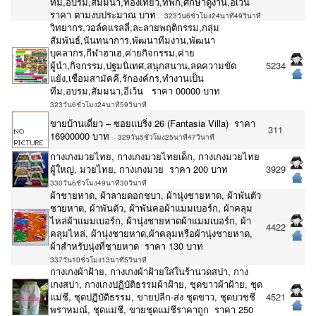
ทีม,อบรม,สัมมนา,ท่องเที่ยว,ที่พัก,ศึกษาดูงาน,อีเว้น
ราคา ตามงบประมาณ บาท
323วัน6ชั่วโมง24นาที49วินาที
วิทยากร,วอล์คแรลลี่,ละลายพฤติกรรม,กลุ่ม
สัมพันธ์,นันทนาการ,พัฒนาทีมงาน,พัฒนา
บุคลากร,กีฬาฮาเฮ,ค่ายกิจกรรม,ค่าย
ผู้นำ,กิจกรรม,ปฐมนิเทศ,สนุกสนาน,ลดความขัด
5234
แย้ง,เชื่อมสามัคคี,รักองค์กร,ทำงานเป็น
ทีม,อบรม,สัมมนา,อีเว้น ราคา 00000 บาท
323วัน6ชั่วโมง24นาที59วินาที
ขายบ้านเดี่ยว – ซอยแบริ่ง 26 (Fantasia Villa) ราคา
311
16900000 บาท
329วัน5ชั่วโมง25นาที47วินาที
กางเกงมวยไทย, กางเกงมวยไทยเด็ก, กางเกงมวยไทย
ผู้ใหญ่, มวยไทย, กางเกงมวย ราคา 200 บาท
3929
330วัน6ชั่วโมง49นาที30วินาที
ผ้าชายหาด, ผ้าลายดอกชบา, ผ้านุ่งชายหาด, ผ้าพันตัว
ชายหาด, ผ้าพันตัว, ผ้าพันคอผ้าแมมเบอร์ก, ผ้าคลุม
ไหล่ผ้าแมมเบอร์ก, ผ้านุ่งชายหาดผ้าแมมเบอร์ก, ผ้า
4422
คลุมไหล่, ผ้านุ่งชายหาด,ผ้าคลุมหรือผ้านุ่งชายหาด,
ผ้าสำหรับนุ่งที่ชายหาด ราคา 130 บาท
337วัน10ชั่วโมง13นาที5วินาที
กางเกงผ้าฝ้าย, กางเกงผ้าฝ้ายใส่ในร้านวดสปา, กาง
เกงสปา, กางเกงปฏิบัติธรรมผ้าฝ้าย, ชุดขาวผ้าฝ้าย, ชุด
แม่ชี, ชุดปฏิบัติธรรม, ขายปลีก-ส่ง ชุดขาว, ชุดบวชชี
4521
พราหมณ์, ชุดแม่ชี, ขายชุดแม่ชีราคาถูก ราคา 250