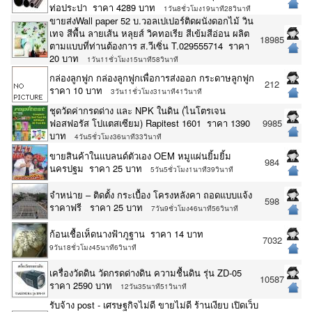
ท่อประปา ราคา 4289 บาท
1วัน8ชั่วโมง19นาที28วินาที
ขายส่งWall paper 52 บ.วอลเปเปอร์ติดผนังดอกไม้ วิน
เทจ สีพื้น ลายเส้น หลุยส์ วิคทอเรีย สีเข้มสีอ่อน ผลิต
18985
ตามแบบที่ท่านต้องการ ส.วีเซิ่น T.029555714 ราคา
20 บาท
1วัน11ชั่วโมง15นาที58วินาที
กล่องลูกฟูก กล่องลูกฟูกเพื่อการส่งออก กระดาษลูกฟูก
212
ราคา 10 บาท
3วัน11ชั่วโมง31นาที41วินาที
ชุดวัดค่ากรดด่าง และ NPK ในดิน (ไนโตรเจน
ฟอสฟอรัส โปแตสเซียม) Rapitest 1601 ราคา 1390
9985
บาท
4วัน5ชั่วโมง36นาที33วินาที
ขายสินค้าในแบลนด์ตัวเอง OEM หมูแผ่นยิ้มยิ้ม
984
นครปฐม ราคา 25 บาท
5วัน5ชั่วโมง1นาที39วินาที
จำหน่าย – ติดตั้ง กระเบื้อง โครงหลังคา ถอดแบบแจ้ง
598
ราคาฟรี ราคา 25 บาท
7วัน9ชั่วโมง46นาที56วินาที
ก้อนเชื้อเห็ดนางฟ้าภูฐาน ราคา 14 บาท
7032
9วัน18ชั่วโมง45นาที6วินาที
เครื่องวัดดิน วัดกรดด่างดิน ความชื้นดิน รุ่น ZD-05
10587
ราคา 2590 บาท
12วัน35นาที51วินาที
รับจ้าง post - เศรษฐกิจไม่ดี ขายไม่ดี ร้านเงียบ เปิดเว็บ