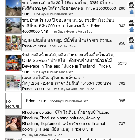
ขายโรงงานบ้านบึง 20 ไร่ ติดถนนใหญ่ 3289 มีใบ รง.4
ผังสีส้มลายจุด ใกล้ท่าเรือมาบตาพุด Price 250000000
286
บาท
175Day21Hour20Min38Sec
ขายบ้านเก่า 100 ปี ซอยสามเสน 26 ตรงข้ามโรงเรียน
ราชินีบน ที่ดิน 200 ตร.ว. ใจกลางเมือง Price
343
40000000 บาท
186Day17Hour13Min26Sec
หมูแผ่นยิ้มยิ้ม นครปฐม มีน้ำจิ้ม-น้ำพริก ขายด้วยนะ
956
Price 25 บาท
206Day2Hour9Sec
รับจ้างผลิตน้ำผลไม้, ผลิต-จำหน่ายเครื่องดื่มน้ำผลไม้,
OEM Service / น้ำผลไม้ / ตัวแทนจำหน่ายน้ำผลไม้
5373
Beverage in Thailand / Juice in Thailand Price 0
บาท
211Day14Hour41Min16Sec
แผ่นคอมโพสิตอลูไทยบอนด์ขนาด 4
มิล(1.25ม.x2.44ม.)ราคาเริ่มต้นที่ 1,400-1,700 บาท
762
Price 1200 บาท
231Day14Hour28Min30Sec
- Price - บาท
395
255Day3Hour23Min49Sec
Rhodium solution,ซีโร่ โรเดียม,น้ำยาชุบชีโร่,Zero
Rhodium,Rhodium plating solution, Jewelry
Rhodium, Equipment (เครื่องจักร) และ Enamel
737
colors (งานลงยาสีอีนาเมล) Price 0 บาท
257Day14Hour44Min57Sec