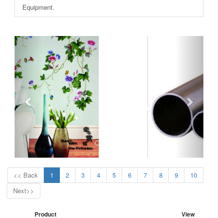
Equipment.
<< Back
1
2
3
4
5
6
7
8
9
10
Next>>
Product
View