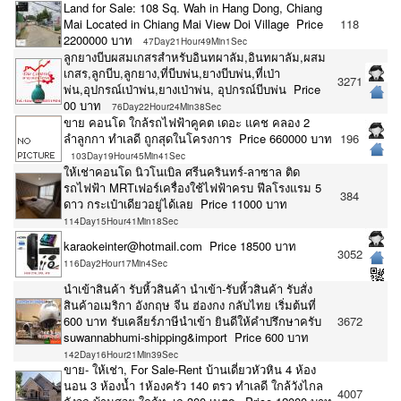
Land for Sale: 108 Sq. Wah in Hang Dong, Chiang
Mai Located in Chiang Mai View Doi Village Price
118
2200000 บาท
47Day21Hour49Min1Sec
ลูกยางบีบผสมเกสรสำหรับอินทผาลัม,อินทผาลัม,ผสม
เกสร,ลูกบีบ,ลูกยาง,ที่บีบพ่น,ยางบีบพ่น,ที่เป่า
3271
พ่น,อุปกรณ์เป่าพ่น,ยางเป่าพ่น, อุปกรณ์บีบพ่น Price
00 บาท
76Day22Hour24Min38Sec
ขาย คอนโด ใกล้รถไฟฟ้าคูคต เดอะ แคช คลอง 2
ลำลูกกา ทำเลดี ถูกสุดในโครงการ Price 660000 บาท
196
103Day19Hour45Min41Sec
ให้เช่าคอนโด นิวโนเบิล ศรีนครินทร์-ลาซาล ติด
รถไฟฟ้า MRTเฟอร์เครื่องใช้ไฟฟ้าครบ ฟีลโรงแรม 5
384
ดาว กระเป๋าเดียวอยู่ได้เลย Price 11000 บาท
114Day15Hour41Min18Sec
karaokeinter@hotmail.com Price 18500 บาท
3052
116Day2Hour17Min4Sec
นำเข้าสินค้า รับหิ้วสินค้า นำเข้า-รับหิ้วสินค้า รับสั่ง
สินค้าอเมริกา อังกฤษ จีน ฮ่องกง กลับไทย เริ่มต้นที่
600 บาท รับเคลียร์ภาษีนำเข้า ยินดีให้คำปรึกษาครับ
3672
suwannabhumi-shipping&import Price 600 บาท
142Day16Hour21Min39Sec
ขาย- ให้เช่า, For Sale-Rent บ้านเดี่ยวหัวหิน 4 ห้อง
นอน 3 ห้องน้ำ 1ห้องครัว 140 ตรว ทำเลดี ใกล้วังไกล
4007