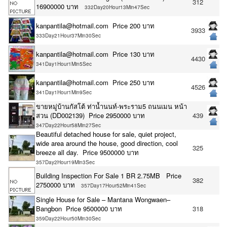
312
16900000 บาท
332Day20Hour13Min47Sec
kanpantila@hotmail.com Price 200 บาท
3933
333Day21Hour37Min30Sec
kanpantila@hotmail.com Price 130 บาท
4430
341Day1Hour1Min5Sec
kanpantila@hotmail.com Price 250 บาท
4526
341Day1Hour1Min9Sec
ขายหมู่บ้านกัสโต้​ ท่าน้ำนนท์-พระราม5 ถนนเมน หน้า
สวน (DD002139) Price 2950000 บาท
439
347Day22Hour58Min27Sec
Beautiful detached house for sale, quiet project,
wide area around the house, good direction, cool
325
breeze all day. Price 9500000 บาท
357Day2Hour19Min3Sec
Building Inspection For Sale 1 BR 2.75MB Price
382
2750000 บาท
357Day17Hour52Min41Sec
Single House for Sale – Mantana Wongwaen–
Bangbon Price 9500000 บาท
318
359Day22Hour50Min30Sec