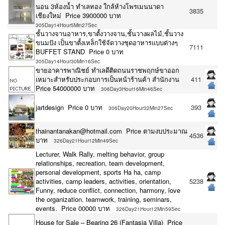
นอน 3ห้องน้ำ ทำเลทอง ใกล้ห้างโพรเมนนาดา
3835
เชียงใหม่ Price 3900000 บาท
305Day14Hour5Min27Sec
ชั้นวางจานอาหาร,ขาตั้งวางจาน,ชั้นวางผลไม้,ชั้นวาง
ขนมปัง เป็นขาตั้งเหล็กใช้จัดวางชุดอาหารแบบต่างๆ
7111
BUFFET STAND Price 0 บาท
305Day14Hour30Min16Sec
ขายอาคารพาณิชย์ ทำเลดีติดถนนราชพฤกษ์ขาออก
เหมาะสำหรับประกอบการเป็นหน้าร้านค้า สำนักงาน
411
Price 54000000 บาท
306Day3Hour16Min46Sec
jartdesign Price 0 บาท
393
306Day20Hour32Min27Sec
thainantanakan@hotmail.com Price ตามงบประมาณ
4536
บาท
326Day21Hour12Min49Sec
Lecturer, Walk Rally, melting behavior, group
relationships, recreation, team development,
personal development, sports Ha ha, camp
activities, camp leaders, activities, orientation,
5238
Funny, reduce conflict, connection, harmony, love
the organization. teamwork, training, seminars,
events. Price 00000 บาท
326Day21Hour12Min59Sec
House for Sale – Bearing 26 (Fantasia Villa) Price