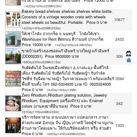
กังวล บ้านสวย ใกล้ทะเล 300 เมตร Price 12000 บาท
142Day16Hour25Min2Sec
Bakery bread shelves shelves shelves white bottle.
Consists of a vintage wooden crate with wheels
10677
steel wheels so beautiful. Portable. Price 0 บาท
142Day16Hour29Min25Sec
ให้เช่าโกดัง ปากเกร็ด จ.นนทบุรี , โกดังให้เช่า,
Warehouse for Rent ติดถนน ติวานนท์ ปากเกร็ด
2432
Price 15000 บาท
142Day16Hour41Min5Sec
ขายบ้านสร้างเองซอยแก้วอินทร์ บางใหญ่-แก้วอินทร์
(DD002351) Price 9500000 บาท
309
158Day23Hour29Min31Sec
รับตัดต้นไม้ ในเขตเมืองพัทยา อ.บางละมุง พื้นที่ใกล้
เคียง รับตัดต้นไม้ รับตัดกิ่งไม้ รับตัดหญ้า รับกำจัด
วัชพืช รับฉีดยาฆ่าหญ้า ในราคาย่อมเยาว์ พร้อมเคลียร์
3594
พื้นที่ ขนทิ้ง โทร 062-5324935 Line ID. 0625324935
Price 0 บาท
164Day15Hour12Min
Zero Rhodium,Rhodium plating solution, Jewelry
Rhodium, Equipment (เครื่องจักร) และ Enamel
342
colors (งานลงยาสีอีนาเมล) Price 0 บาท
167Day17Hour4Min23Sec
บริการจัดหาล่าม ล่ามแปลภาษา แปลเอกสาร ภาษา
ต่างประเทศ อังกฤษ จีน ญี่ปุ่น เกาหลี โดยผู้ชำนาญงาน
1303
ด้านภาษาโดยเฉพาะ ให้กับบริษัทองค์กร หรือ ส่วนตัว
Price 0 บาท
168Day14Hour48Min22Sec