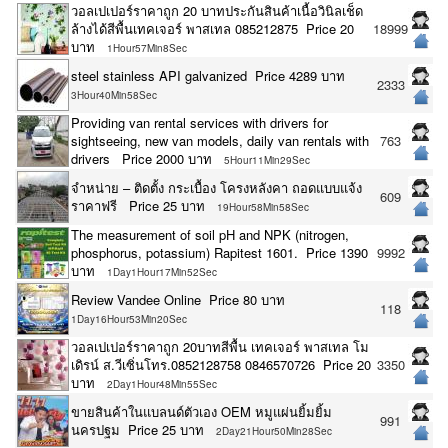
วอลเปเปอร์ราคาถูก 20 บาทประกันสินค้าเนื้อวินิลเช็ด
ล้างได้สีพื้นเทคเจอร์ พาสเทล 085212875 Price 20
18999
บาท
1Hour57Min8Sec
steel stainless API galvanized Price 4289 บาท
2333
3Hour40Min58Sec
Providing van rental services with drivers for
sightseeing, new van models, daily van rentals with
763
drivers Price 2000 บาท
5Hour11Min29Sec
จำหน่าย – ติดตั้ง กระเบื้อง โครงหลังคา ถอดแบบแจ้ง
609
ราคาฟรี Price 25 บาท
19Hour58Min58Sec
The measurement of soil pH and NPK (nitrogen,
phosphorus, potassium) Rapitest 1601. Price 1390
9992
บาท
1Day1Hour17Min52Sec
Review Vandee Online Price 80 บาท
118
1Day16Hour53Min20Sec
วอลเปเปอร์ราคาถูก 20บาทสีพื้น เทคเจอร์ พาสเทล โม
เดิรน์ ส.วีเซิ่นโทร.0852128758 0846570726 Price 20
3350
บาท
2Day1Hour48Min55Sec
ขายสินค้าในแบลนด์ตัวเอง OEM หมูแผ่นยิ้มยิ้ม
991
นครปฐม Price 25 บาท
2Day21Hour50Min28Sec