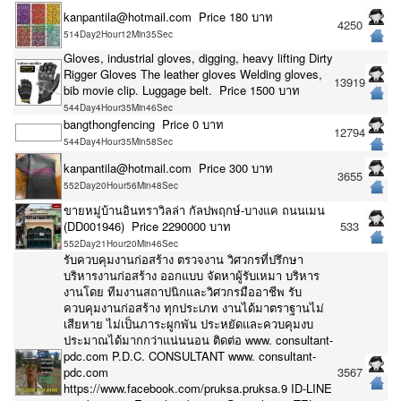
kanpantila@hotmail.com Price 180 บาท
4250
514Day2Hour12Min35Sec
Gloves, industrial gloves, digging, heavy lifting Dirty
Rigger Gloves The leather gloves Welding gloves,
13919
bib movie clip. Luggage belt. Price 1500 บาท
544Day4Hour35Min46Sec
bangthongfencing Price 0 บาท
12794
544Day4Hour35Min58Sec
kanpantila@hotmail.com Price 300 บาท
3655
552Day20Hour56Min48Sec
ขายหมู่บ้านอินทราวิลล่า กัลปพฤกษ์-บางแค ถนนเมน
(DD001946) Price 2290000 บาท
533
552Day21Hour20Min46Sec
รับควบคุมงานก่อสร้าง ตรวจงาน วิศวกรที่ปรึกษา
บริหารงานก่อสร้าง ออกแบบ จัดหาผู้รับเหมา บริหาร
งานโดย ทีมงานสถาปนิกและวิศวกรมืออาชีพ รับ
ควบคุมงานก่อสร้าง ทุกประเภท งานได้มาตราฐานไม่
เสียหาย ไม่เป็นภาระผูกพัน ประหยัดและควบคุมงบ
ประมาณได้มากกว่าแน่นนอน ติดต่อ www. consultant-
pdc.com P.D.C. CONSULTANT www. consultant-
pdc.com
3567
https://www.facebook.com/pruksa.pruksa.9 ID-LINE