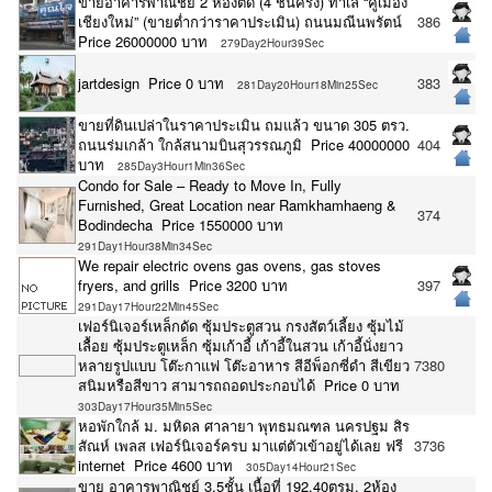
ขายอาคารพาณิชย์ 2 ห้องติด (4 ชั้นครึ่ง) ทำเล “คูเมือง
เชียงใหม่” (ขายต่ำกว่าราคาประเมิน) ถนนมณีนพรัตน์
386
Price 26000000 บาท
279Day2Hour39Sec
jartdesign Price 0 บาท
383
281Day20Hour18Min25Sec
ขายที่ดินเปล่าในราคาประเมิน ถมแล้ว ขนาด 305 ตรว.
ถนนร่มเกล้า ใกล้สนามบินสุวรรณภูมิ Price 40000000
404
บาท
285Day3Hour1Min36Sec
Condo for Sale – Ready to Move In, Fully
Furnished, Great Location near Ramkhamhaeng &
374
Bodindecha Price 1550000 บาท
291Day1Hour38Min34Sec
We repair electric ovens gas ovens, gas stoves
fryers, and grills Price 3200 บาท
397
291Day17Hour22Min45Sec
เฟอร์นิเจอร์เหล็กดัด ซุ้มประตูสวน กรงสัตว์เลี้ยง ซุ้มไม้
เลื้อย ซุ้มประตูเหล็ก ซุ้มเก้าอี้ เก้าอี้ในสวน เก้าอี้นั่งยาว
หลายรูปแบบ โต๊ะกาแฟ โต๊ะอาหาร สีอีพ็อกซี่ดำ สีเขียว
7380
สนิมหรือสีขาว สามารถถอดประกอบได้ Price 0 บาท
303Day17Hour35Min5Sec
หอพักใกล้ ม. มหิดล ศาลายา พุทธมณฑล นครปฐม สิร
สัณห์ เพลส เฟอร์นิเจอร์ครบ มาแต่ตัวเข้าอยู่ได้เลย ฟรี
3736
internet Price 4600 บาท
305Day14Hour21Sec
ขาย อาคารพาณิชย์ 3.5ชั้น เนื้อที่ 192.40ตรม. 2ห้อง