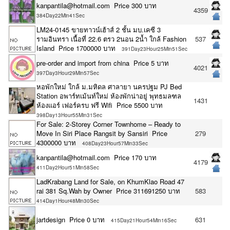
kanpantila@hotmail.com Price 300 บาท
4359
384Day22Min41Sec
LM24-0145 ขายทาวน์เฮ้าส์ 2 ชั้น มบ.เคซี 3
รามอินทรา เนื้อที่ 22.6 ตรว 2นอน 2น้ำ ใกล้ Fashion
537
Island Price 1700000 บาท
391Day23Hour25Min51Sec
pre-order and import from china Price 5 บาท
4021
397Day3Hour29Min57Sec
หอพักใหม่ ใกล้ ม.มหิดล ศาลายา นครปฐม PJ Bed
Station อพาร์ทเม้นท์ใหม่ ห้องพักน่าอยู่ พุทธมลฑล
1431
ห้องแอร์ เฟอร์ครบ ฟรี Wifi Price 5500 บาท
398Day13Hour55Min31Sec
For Sale: 2-Storey Corner Townhome – Ready to
Move In Siri Place Rangsit by Sansiri Price
279
4300000 บาท
408Day23Hour57Min33Sec
kanpantila@hotmail.com Price 170 บาท
4179
411Day2Hour51Min58Sec
LadKrabang Land for Sale, on KhumKlao Road 47
rai 381 Sq.Wah by Owner Price 311691250 บาท
583
414Day1Hour48Min30Sec
jartdesign Price 0 บาท
631
415Day21Hour54Min16Sec