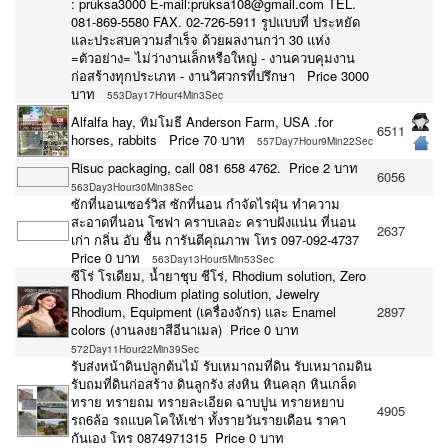
: pruksa3000 E-mail:pruksa108@gmail.com TEL.
081-869-5580 FAX. 02-726-5911 รูปแบบที่ ประหยัด
และประสบความสำเร็จ ด้วยผลงานกว่า 30 แห่ง
=ตัวอย่าง= ไม่ว่างานเล็กหรือใหญ่ - งานควบคุมงาน
ก่อสร้างทุกประเภท - งานวิศวกรที่ปรึกษา Price 3000
บาท
553Day17Hour4Min3Sec
Alfalfa hay, ทิมโมธี Anderson Farm, USA .for
6511
horses, rabbits Price 70 บาท
557Day7Hour9Min22Sec
Risuc packaging, call 081 658 4762. Price 2 บาท
6056
563Day3Hour30Min38Sec
ซักที่นอนเซอร์วิส ซักที่นอน กำจัดไรฝุ่น ทำความ
สะอาดที่นอน โซฟา คราบเลอะ คราบฝังแน่น‎ ที่นอน
2637
เก่า กลิ่น อับ ชื้น การันตีคุณภาพ โทร 097-092-4737
Price 0 บาท
563Day13Hour5Min53Sec
ซีโร่ โรเดียม, น้ำยาชุบ ชีโร่, Rhodium solution, Zero
Rhodium Rhodium plating solution, Jewelry
Rhodium, Equipment (เครื่องจักร) และ Enamel
2897
colors (งานลงยาสีอีนาเมล) Price 0 บาท
572Day11Hour22Min39Sec
รับส่งหน้าดินปลูกต้นไม้ รับเหมาถมที่ดิน รับเหมาถมดิน
รับถมที่ดินก่อสร้าง ดินลูกรัง ส่งหิน หินคลุก หินเกล็ด
ทราย ทรายถม ทรายละเอียด ฉาบปูน ทรายหยาบ
4905
รถ6ล้อ รถแบคโคให้เช่า ทั้งรายวันรายเดือน ราคา
กันเอง โทร 0874971315 Price 0 บาท