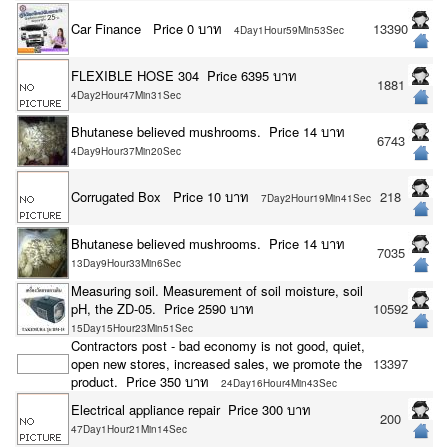
Car Finance Price 0 บาท
13390
4Day1Hour59Min53Sec
FLEXIBLE HOSE 304 Price 6395 บาท
1881
4Day2Hour47Min31Sec
Bhutanese believed mushrooms. Price 14 บาท
6743
4Day9Hour37Min20Sec
Corrugated Box Price 10 บาท
218
7Day2Hour19Min41Sec
Bhutanese believed mushrooms. Price 14 บาท
7035
13Day9Hour33Min6Sec
Measuring soil. Measurement of soil moisture, soil
pH, the ZD-05. Price 2590 บาท
10592
15Day15Hour23Min51Sec
Contractors post - bad economy is not good, quiet,
open new stores, increased sales, we promote the
13397
product. Price 350 บาท
24Day16Hour4Min43Sec
Electrical appliance repair Price 300 บาท
200
47Day1Hour21Min14Sec