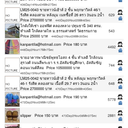
436Day14Hour24Min27Sec
LM25-0043 ขายทาวน์เฮ้าส์ 2 ชั้น พฤกษาวิลล์ 46/1
รังสิต คลองสาม หลังมุม เนทชื้อที่ 26 ตรว 3นอน 2น้ำ
629
Price 2700000 บาท
440Day20Hour25Min6Sec
โกดังให้เช่า ออฟฟิศ คลองหลวง ปทุมธานี 340 ตรม.
ทำเลดี ใกล้ตลาดไท ม.ธรรมศาสตร์ วัดธรรมกาย
543
Price 25000 บาท
446Day21Hour29Min30Sec
kanpantila@hotmail.com Price 180 บาท
4492
448Day2Hour17Min7Sec
ขายอาคารพาณิชย์พุทธโอสถ 4 ชั้น ทำเลดี ใกล้ถนน
สุรวงศ์ ถนนสี่พระยา ร.ร.อัสสัมชัญศึกษา, อัสสัมชัญ
744
คอนแวนต์สีลม Price 10500000 บาท
465Day15Hour7Min20Sec
LM25-0042 ขายทาวน์เฮ้าส์ 2 ชั้น หลังมุม พฤกษาวิลล์
46-1 รังสิต คลองสาม เนื้อที่ 29.7 ตรว 3นอน 2น้ำ
648
Price 2700000 บาท
470Day17Hour26Min43Sec
kanpantila@hotmail.com Price 190 บาท
5778
473Day2Hour29Min12Sec
slipper Price 150 บาท
2881
473Day2Hour38Min37Sec