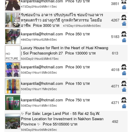
kanpantila@hotmail.com Price 120 บาท
3851
473Day2Hour39Min11Sec
รับซ่อมบ้าน อาคาร ปรับปรุงแก้ไข ซ่อมบ้านอาคาร
ทรุดแตกร้าว อย่างถูกวิธี ถูกหลักวิศวกรรม โดยมือ
4267
อาชีพ Price 3000 บาท
475Day15Hour30Min50Sec
kanpantila@hotmail.com Price 350 บาท
5183
486Day19Hour52Min5Sec
Luxury House for Rent in the Heart of Huai Khwang
| Soi Prachasongkroh 27 Price 130000 บาท
613
500Day21Hour23Min57Sec
kanpantila@hotmail.com Price 300 บาท
4018
508Day1Hour15Min35Sec
kanpantila@hotmail.com Price 150 บาท
4071
508Day1Hour17Min29Sec
kanpantila@hotmail.com Price 750 บาท
4371
508Day1Hour18Min15Sec
✨ For Sale: Large Land Plot - 55 Rai 42 Sq.W.
Prime Location for Investment in Nakhon Sawan
492
Province ✨ Price 55105000 บาท
509Day2Hour36Min28Sec