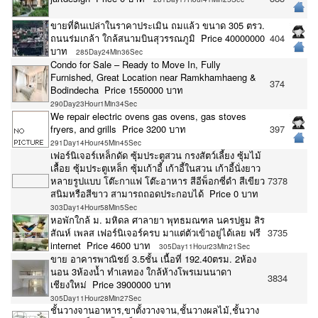
ขายที่ดินเปล่าในราคาประเมิน ถมแล้ว ขนาด 305 ตรว.
ถนนร่มเกล้า ใกล้สนามบินสุวรรณภูมิ Price 40000000
404
บาท
285Day24Min36Sec
Condo for Sale – Ready to Move In, Fully
Furnished, Great Location near Ramkhamhaeng &
374
Bodindecha Price 1550000 บาท
290Day23Hour1Min34Sec
We repair electric ovens gas ovens, gas stoves
fryers, and grills Price 3200 บาท
397
291Day14Hour45Min45Sec
เฟอร์นิเจอร์เหล็กดัด ซุ้มประตูสวน กรงสัตว์เลี้ยง ซุ้มไม้
เลื้อย ซุ้มประตูเหล็ก ซุ้มเก้าอี้ เก้าอี้ในสวน เก้าอี้นั่งยาว
หลายรูปแบบ โต๊ะกาแฟ โต๊ะอาหาร สีอีพ็อกซี่ดำ สีเขียว
7378
สนิมหรือสีขาว สามารถถอดประกอบได้ Price 0 บาท
303Day14Hour58Min5Sec
หอพักใกล้ ม. มหิดล ศาลายา พุทธมณฑล นครปฐม สิร
สัณห์ เพลส เฟอร์นิเจอร์ครบ มาแต่ตัวเข้าอยู่ได้เลย ฟรี
3735
internet Price 4600 บาท
305Day11Hour23Min21Sec
ขาย อาคารพาณิชย์ 3.5ชั้น เนื้อที่ 192.40ตรม. 2ห้อง
นอน 3ห้องน้ำ ทำเลทอง ใกล้ห้างโพรเมนนาดา
3834
เชียงใหม่ Price 3900000 บาท
305Day11Hour28Min27Sec
ชั้นวางจานอาหาร,ขาตั้งวางจาน,ชั้นวางผลไม้,ชั้นวาง