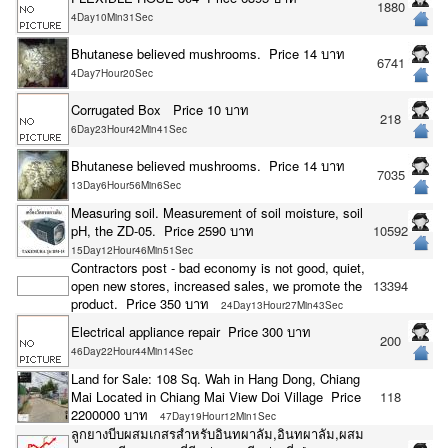
1880
4Day10Min31Sec
Bhutanese believed mushrooms. Price 14 บาท
6741
4Day7Hour20Sec
Corrugated Box Price 10 บาท
218
6Day23Hour42Min41Sec
Bhutanese believed mushrooms. Price 14 บาท
7035
13Day6Hour56Min6Sec
Measuring soil. Measurement of soil moisture, soil
pH, the ZD-05. Price 2590 บาท
10592
15Day12Hour46Min51Sec
Contractors post - bad economy is not good, quiet,
open new stores, increased sales, we promote the
13394
product. Price 350 บาท
24Day13Hour27Min43Sec
Electrical appliance repair Price 300 บาท
200
46Day22Hour44Min14Sec
Land for Sale: 108 Sq. Wah in Hang Dong, Chiang
Mai Located in Chiang Mai View Doi Village Price
118
2200000 บาท
47Day19Hour12Min1Sec
ลูกยางบีบผสมเกสรสำหรับอินทผาลัม,อินทผาลัม,ผสม