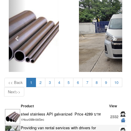
<< Back
1
2
3
4
5
6
7
8
9
10
Next>>
Product
View
steel stainless API galvanized Price 4289 บาท
2332
1Hour3Min58Sec
Providing van rental services with drivers for