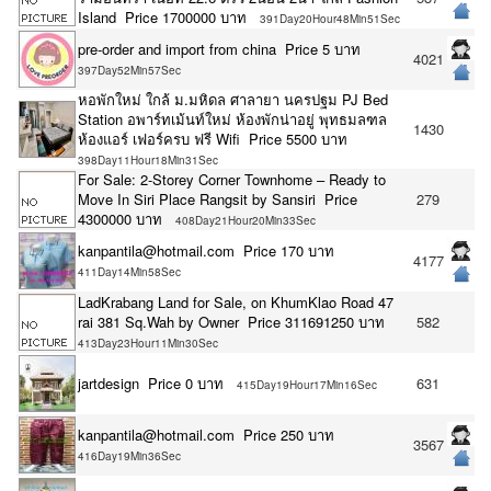
Island Price 1700000 บาท
391Day20Hour48Min51Sec
pre-order and import from china Price 5 บาท
4021
397Day52Min57Sec
หอพักใหม่ ใกล้ ม.มหิดล ศาลายา นครปฐม PJ Bed
Station อพาร์ทเม้นท์ใหม่ ห้องพักน่าอยู่ พุทธมลฑล
1430
ห้องแอร์ เฟอร์ครบ ฟรี Wifi Price 5500 บาท
398Day11Hour18Min31Sec
For Sale: 2-Storey Corner Townhome – Ready to
Move In Siri Place Rangsit by Sansiri Price
279
4300000 บาท
408Day21Hour20Min33Sec
kanpantila@hotmail.com Price 170 บาท
4177
411Day14Min58Sec
LadKrabang Land for Sale, on KhumKlao Road 47
rai 381 Sq.Wah by Owner Price 311691250 บาท
582
413Day23Hour11Min30Sec
jartdesign Price 0 บาท
631
415Day19Hour17Min16Sec
kanpantila@hotmail.com Price 250 บาท
3567
416Day19Min36Sec