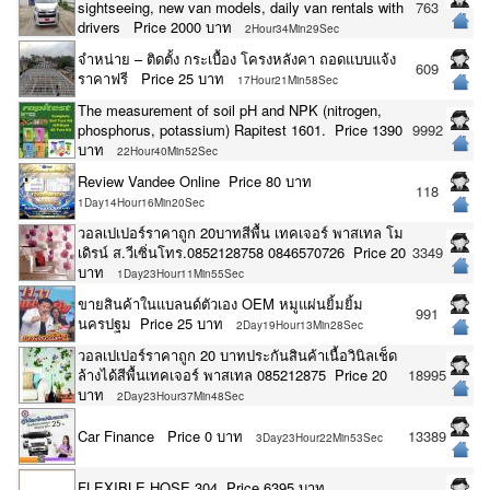
sightseeing, new van models, daily van rentals with
763
drivers Price 2000 บาท
2Hour34Min29Sec
จำหน่าย – ติดตั้ง กระเบื้อง โครงหลังคา ถอดแบบแจ้ง
609
ราคาฟรี Price 25 บาท
17Hour21Min58Sec
The measurement of soil pH and NPK (nitrogen,
phosphorus, potassium) Rapitest 1601. Price 1390
9992
บาท
22Hour40Min52Sec
Review Vandee Online Price 80 บาท
118
1Day14Hour16Min20Sec
วอลเปเปอร์ราคาถูก 20บาทสีพื้น เทคเจอร์ พาสเทล โม
เดิรน์ ส.วีเซิ่นโทร.0852128758 0846570726 Price 20
3349
บาท
1Day23Hour11Min55Sec
ขายสินค้าในแบลนด์ตัวเอง OEM หมูแผ่นยิ้มยิ้ม
991
นครปฐม Price 25 บาท
2Day19Hour13Min28Sec
วอลเปเปอร์ราคาถูก 20 บาทประกันสินค้าเนื้อวินิลเช็ด
ล้างได้สีพื้นเทคเจอร์ พาสเทล 085212875 Price 20
18995
บาท
2Day23Hour37Min48Sec
Car Finance Price 0 บาท
13389
3Day23Hour22Min53Sec
FLEXIBLE HOSE 304 Price 6395 บาท