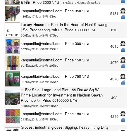
อาชีพ Price 3000 บาท
475Day12Hour53Min50Sec
kanpantila@hotmail.com Price 350 บาท
5181
486Day17Hour15Min5Sec
Luxury House for Rent in the Heart of Huai Khwang
| Soi Prachasongkroh 27 Price 130000 บาท
613
500Day18Hour46Min57Sec
kanpantila@hotmail.com Price 300 บาท
4015
507Day22Hour38Min35Sec
kanpantila@hotmail.com Price 150 บาท
4070
507Day22Hour40Min29Sec
kanpantila@hotmail.com Price 750 บาท
4370
507Day22Hour41Min15Sec
✨ For Sale: Large Land Plot - 55 Rai 42 Sq.W.
Prime Location for Investment in Nakhon Sawan
492
Province ✨ Price 55105000 บาท
508Day23Hour59Min28Sec
kanpantila@hotmail.com Price 180 บาท
4249
513Day23Hour35Min35Sec
Gloves, industrial gloves, digging, heavy lifting Dirty