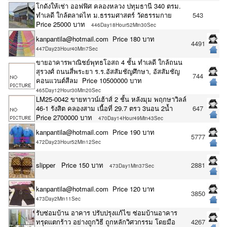
โกดังให้เช่า ออฟฟิศ คลองหลวง ปทุมธานี 340 ตรม.
ทำเลดี ใกล้ตลาดไท ม.ธรรมศาสตร์ วัดธรรมกาย
543
Price 25000 บาท
446Day18Hour52Min30Sec
kanpantila@hotmail.com Price 180 บาท
4491
447Day23Hour40Min7Sec
ขายอาคารพาณิชย์พุทธโอสถ 4 ชั้น ทำเลดี ใกล้ถนน
สุรวงศ์ ถนนสี่พระยา ร.ร.อัสสัมชัญศึกษา, อัสสัมชัญ
744
คอนแวนต์สีลม Price 10500000 บาท
465Day12Hour30Min20Sec
LM25-0042 ขายทาวน์เฮ้าส์ 2 ชั้น หลังมุม พฤกษาวิลล์
46-1 รังสิต คลองสาม เนื้อที่ 29.7 ตรว 3นอน 2น้ำ
647
Price 2700000 บาท
470Day14Hour49Min43Sec
kanpantila@hotmail.com Price 190 บาท
5777
472Day23Hour52Min12Sec
slipper Price 150 บาท
2881
473Day1Min37Sec
kanpantila@hotmail.com Price 120 บาท
3850
473Day2Min11Sec
รับซ่อมบ้าน อาคาร ปรับปรุงแก้ไข ซ่อมบ้านอาคาร
ทรุดแตกร้าว อย่างถูกวิธี ถูกหลักวิศวกรรม โดยมือ
4267