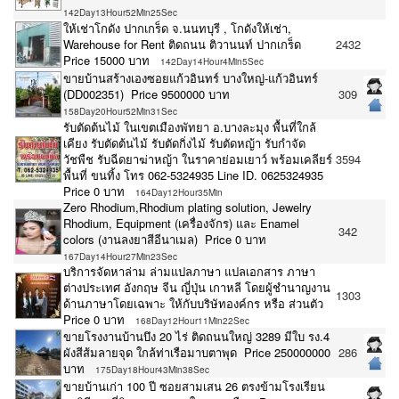
142Day13Hour52Min25Sec
ให้เช่าโกดัง ปากเกร็ด จ.นนทบุรี , โกดังให้เช่า,
Warehouse for Rent ติดถนน ติวานนท์ ปากเกร็ด
2432
Price 15000 บาท
142Day14Hour4Min5Sec
ขายบ้านสร้างเองซอยแก้วอินทร์ บางใหญ่-แก้วอินทร์
(DD002351) Price 9500000 บาท
309
158Day20Hour52Min31Sec
รับตัดต้นไม้ ในเขตเมืองพัทยา อ.บางละมุง พื้นที่ใกล้
เคียง รับตัดต้นไม้ รับตัดกิ่งไม้ รับตัดหญ้า รับกำจัด
วัชพืช รับฉีดยาฆ่าหญ้า ในราคาย่อมเยาว์ พร้อมเคลียร์
3594
พื้นที่ ขนทิ้ง โทร 062-5324935 Line ID. 0625324935
Price 0 บาท
164Day12Hour35Min
Zero Rhodium,Rhodium plating solution, Jewelry
Rhodium, Equipment (เครื่องจักร) และ Enamel
342
colors (งานลงยาสีอีนาเมล) Price 0 บาท
167Day14Hour27Min23Sec
บริการจัดหาล่าม ล่ามแปลภาษา แปลเอกสาร ภาษา
ต่างประเทศ อังกฤษ จีน ญี่ปุ่น เกาหลี โดยผู้ชำนาญงาน
1303
ด้านภาษาโดยเฉพาะ ให้กับบริษัทองค์กร หรือ ส่วนตัว
Price 0 บาท
168Day12Hour11Min22Sec
ขายโรงงานบ้านบึง 20 ไร่ ติดถนนใหญ่ 3289 มีใบ รง.4
ผังสีส้มลายจุด ใกล้ท่าเรือมาบตาพุด Price 250000000
286
บาท
175Day18Hour43Min38Sec
ขายบ้านเก่า 100 ปี ซอยสามเสน 26 ตรงข้ามโรงเรียน