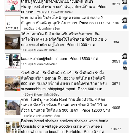
เกสร,ลูกบีบ,ลูกยาง,ที่บีบพ่น,ยางบีบพ่น,ที่เป่า
3271
พ่น,อุปกรณ์เป่าพ่น,ยางเป่าพ่น, อุปกรณ์บีบพ่น Price
00 บาท
76Day19Hour47Min38Sec
ขาย คอนโด ใกล้รถไฟฟ้าคูคต เดอะ แคช คลอง 2
ลำลูกกา ทำเลดี ถูกสุดในโครงการ Price 660000 บาท
196
103Day17Hour8Min41Sec
ให้เช่าคอนโด นิวโนเบิล ศรีนครินทร์-ลาซาล ติด
รถไฟฟ้า MRTเฟอร์เครื่องใช้ไฟฟ้าครบ ฟีลโรงแรม 5
384
ดาว กระเป๋าเดียวอยู่ได้เลย Price 11000 บาท
114Day13Hour4Min18Sec
karaokeinter@hotmail.com Price 18500 บาท
3051
115Day23Hour40Min4Sec
นำเข้าสินค้า รับหิ้วสินค้า นำเข้า-รับหิ้วสินค้า รับสั่ง
สินค้าอเมริกา อังกฤษ จีน ฮ่องกง กลับไทย เริ่มต้นที่
600 บาท รับเคลียร์ภาษีนำเข้า ยินดีให้คำปรึกษาครับ
3671
suwannabhumi-shipping&import Price 600 บาท
142Day13Hour44Min39Sec
ขาย- ให้เช่า, For Sale-Rent บ้านเดี่ยวหัวหิน 4 ห้อง
นอน 3 ห้องน้ำ 1ห้องครัว 140 ตรว ทำเลดี ใกล้วังไกล
4005
กังวล บ้านสวย ใกล้ทะเล 300 เมตร Price 12000 บาท
142Day13Hour48Min2Sec
Bakery bread shelves shelves shelves white bottle.
Consists of a vintage wooden crate with wheels
10677
steel wheels so beautiful. Portable. Price 0 บาท