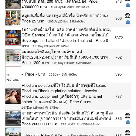
ราชินีบน ที่ดิน 200 ตร.ว. ใจกลางเมือง Price
343
40000000 บาท
186Day14Hour36Min26Sec
หมูแผ่นยิ้มยิ้ม นครปฐม มีน้ำจิ้ม-น้ำพริก ขายด้วยนะ
956
Price 25 บาท
205Day23Hour23Min9Sec
รับจ้างผลิตน้ำผลไม้, ผลิต-จำหน่ายเครื่องดื่มน้ำผลไม้,
OEM Service / น้ำผลไม้ / ตัวแทนจำหน่ายน้ำผลไม้
5372
Beverage in Thailand / Juice in Thailand Price 0
บาท
211Day12Hour4Min16Sec
แผ่นคอมโพสิตอลูไทยบอนด์ขนาด 4
มิล(1.25ม.x2.44ม.)ราคาเริ่มต้นที่ 1,400-1,700 บาท
762
Price 1200 บาท
231Day11Hour51Min30Sec
- Price - บาท
395
255Day46Min49Sec
Rhodium solution,ซีโร่ โรเดียม,น้ำยาชุบชีโร่,Zero
Rhodium,Rhodium plating solution, Jewelry
Rhodium, Equipment (เครื่องจักร) และ Enamel
737
colors (งานลงยาสีอีนาเมล) Price 0 บาท
257Day12Hour7Min57Sec
ขายอาคารพาณิชย์ 2 ห้องติด (4 ชั้นครึ่ง) ทำเล “คูเมือง
เชียงใหม่” (ขายต่ำกว่าราคาประเมิน) ถนนมณีนพรัตน์
386
Price 26000000 บาท
278Day23Hour23Min39Sec
jartdesign Price 0 บาท
383
281Day17Hour41Min25Sec