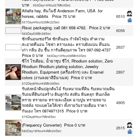
บาท
553Day14Hour27Min3Sec
Alfalfa hay, ทิมโมธี Anderson Farm, USA .for
horses, rabbits Price 70 บาท
6510
557Day4Hour32Min22Sec
Risuc packaging, call 081 658 4762. Price 2 บาท
6056
563Day53Min38Sec
ซักที่นอนเซอร์วิส ซักที่นอน กำจัดไรฝุ่น ทำความ
สะอาดที่นอน โซฟา คราบเลอะ คราบฝังแน่น‎ ที่นอน
2637
เก่า กลิ่น อับ ชื้น การันตีคุณภาพ โทร 097-092-4737
Price 0 บาท
563Day10Hour28Min53Sec
ซีโร่ โรเดียม, น้ำยาชุบ ชีโร่, Rhodium solution, Zero
Rhodium Rhodium plating solution, Jewelry
Rhodium, Equipment (เครื่องจักร) และ Enamel
2897
colors (งานลงยาสีอีนาเมล) Price 0 บาท
572Day8Hour45Min39Sec
รับส่งหน้าดินปลูกต้นไม้ รับเหมาถมที่ดิน รับเหมาถมดิน
รับถมที่ดินก่อสร้าง ดินลูกรัง ส่งหิน หินคลุก หินเกล็ด
ทราย ทรายถม ทรายละเอียด ฉาบปูน ทรายหยาบ
4905
รถ6ล้อ รถแบคโคให้เช่า ทั้งรายวันรายเดือน ราคา
กันเอง โทร 0874971315 Price 0 บาท
575Day8Hour7Min8Sec
(Frequency Converter) Price 0 บาท
2615
582Day18Hour44Min24Sec