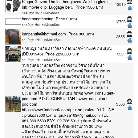
Rigger Gloves The leather gloves Welding gloves,
13919
bib movie clip. Luggage belt. Price 1500 บาท
544Day1Hour58Min46Sec
bangthongfencing Price 0 บาท
12793
544Day1Hour58Min58Sec
kanpantila@hotmail.com Price 300 บาท
3655
552Day18Hour19Min48Sec
ขายหมู่บ้านอินทราวิลล่า กัลปพฤกษ์-บางแค ถนนเมน
(DD001946) Price 2290000 บาท
533
552Day18Hour43Min46Sec
รับควบคุมงานก่อสร้าง ตรวจงาน วิศวกรที่ปรึกษา
บริหารงานก่อสร้าง ออกแบบ จัดหาผู้รับเหมา บริหาร
งานโดย ทีมงานสถาปนิกและวิศวกรมืออาชีพ รับ
ควบคุมงานก่อสร้าง ทุกประเภท งานได้มาตราฐานไม่
เสียหาย ไม่เป็นภาระผูกพัน ประหยัดและควบคุมงบ
ประมาณได้มากกว่าแน่นนอน ติดต่อ www. consultant-
pdc.com P.D.C. CONSULTANT www. consultant-
pdc.com
3566
https://www.facebook.com/pruksa.pruksa.9 ID-LINE
: pruksa3000 E-mail:pruksa108@gmail.com TEL.
081-869-5580 FAX. 02-726-5911 รูปแบบที่ ประหยัด
และประสบความสำเร็จ ด้วยผลงานกว่า 30 แห่ง
=ตัวอย่าง= ไม่ว่างานเล็กหรือใหญ่ - งานควบคุมงาน
ก่อสร้างทุกประเภท - งานวิศวกรที่ปรึกษา Price 3000