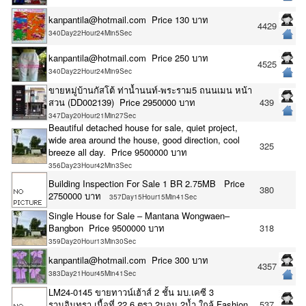
kanpantila@hotmail.com Price 130 บาท
4429
340Day22Hour24Min5Sec
kanpantila@hotmail.com Price 250 บาท
4525
340Day22Hour24Min9Sec
ขายหมู่บ้านกัสโต้​ ท่าน้ำนนท์-พระราม5 ถนนเมน หน้า
สวน (DD002139) Price 2950000 บาท
439
347Day20Hour21Min27Sec
Beautiful detached house for sale, quiet project,
wide area around the house, good direction, cool
325
breeze all day. Price 9500000 บาท
356Day23Hour42Min3Sec
Building Inspection For Sale 1 BR 2.75MB Price
380
2750000 บาท
357Day15Hour15Min41Sec
Single House for Sale – Mantana Wongwaen–
Bangbon Price 9500000 บาท
318
359Day20Hour13Min30Sec
kanpantila@hotmail.com Price 300 บาท
4357
383Day21Hour45Min41Sec
LM24-0145 ขายทาวน์เฮ้าส์ 2 ชั้น มบ.เคซี 3
รามอินทรา เนื้อที่ 22.6 ตรว 2นอน 2น้ำ ใกล้ Fashion
537