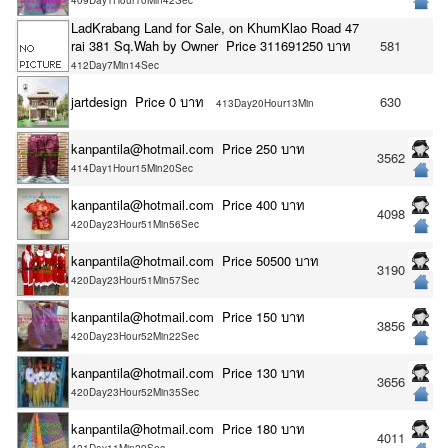
409Day1Hour10Min42Sec
LadKrabang Land for Sale, on KhumKlao Road 47
rai 381 Sq.Wah by Owner Price 311691250 บาท
581
412Day7Min14Sec
jartdesign Price 0 บาท
630
413Day20Hour13Min
kanpantila@hotmail.com Price 250 บาท
3562
414Day1Hour15Min20Sec
kanpantila@hotmail.com Price 400 บาท
4098
420Day23Hour51Min56Sec
kanpantila@hotmail.com Price 50500 บาท
3190
420Day23Hour51Min57Sec
kanpantila@hotmail.com Price 150 บาท
3856
420Day23Hour52Min22Sec
kanpantila@hotmail.com Price 130 บาท
3656
420Day23Hour52Min35Sec
kanpantila@hotmail.com Price 180 บาท
4011