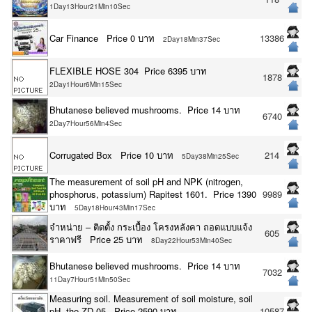
1Day13Hour21Min10Sec
Car Finance Price 0 บาท
13386
2Day18Min37Sec
FLEXIBLE HOSE 304 Price 6395 บาท
1878
2Day1Hour6Min15Sec
Bhutanese believed mushrooms. Price 14 บาท
6740
2Day7Hour56Min4Sec
Corrugated Box Price 10 บาท
214
5Day38Min25Sec
The measurement of soil pH and NPK (nitrogen,
phosphorus, potassium) Rapitest 1601. Price 1390
9989
บาท
5Day18Hour43Min17Sec
จำหน่าย – ติดตั้ง กระเบื้อง โครงหลังคา ถอดแบบแจ้ง
605
ราคาฟรี Price 25 บาท
8Day22Hour53Min40Sec
Bhutanese believed mushrooms. Price 14 บาท
7032
11Day7Hour51Min50Sec
Measuring soil. Measurement of soil moisture, soil
pH, the ZD-05. Price 2590 บาท
10587