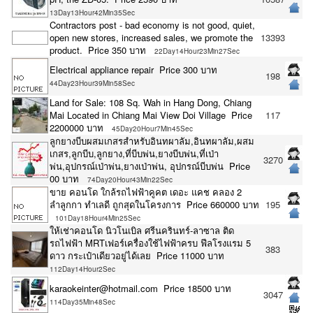
13Day13Hour42Min35Sec
Contractors post - bad economy is not good, quiet,
open new stores, increased sales, we promote the
13393
product. Price 350 บาท
22Day14Hour23Min27Sec
Electrical appliance repair Price 300 บาท
198
44Day23Hour39Min58Sec
Land for Sale: 108 Sq. Wah in Hang Dong, Chiang
Mai Located in Chiang Mai View Doi Village Price
117
2200000 บาท
45Day20Hour7Min45Sec
ลูกยางบีบผสมเกสรสำหรับอินทผาลัม,อินทผาลัม,ผสม
เกสร,ลูกบีบ,ลูกยาง,ที่บีบพ่น,ยางบีบพ่น,ที่เป่า
3270
พ่น,อุปกรณ์เป่าพ่น,ยางเป่าพ่น, อุปกรณ์บีบพ่น Price
00 บาท
74Day20Hour43Min22Sec
ขาย คอนโด ใกล้รถไฟฟ้าคูคต เดอะ แคช คลอง 2
ลำลูกกา ทำเลดี ถูกสุดในโครงการ Price 660000 บาท
195
101Day18Hour4Min25Sec
ให้เช่าคอนโด นิวโนเบิล ศรีนครินทร์-ลาซาล ติด
รถไฟฟ้า MRTเฟอร์เครื่องใช้ไฟฟ้าครบ ฟีลโรงแรม 5
383
ดาว กระเป๋าเดียวอยู่ได้เลย Price 11000 บาท
112Day14Hour2Sec
karaokeinter@hotmail.com Price 18500 บาท
3047
114Day35Min48Sec