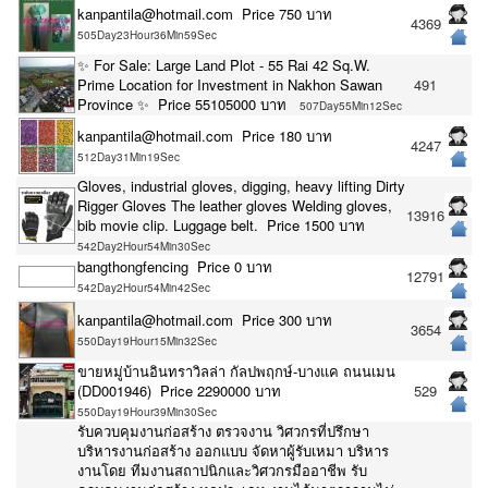
kanpantila@hotmail.com Price 750 บาท
4369
505Day23Hour36Min59Sec
✨ For Sale: Large Land Plot - 55 Rai 42 Sq.W.
Prime Location for Investment in Nakhon Sawan
491
Province ✨ Price 55105000 บาท
507Day55Min12Sec
kanpantila@hotmail.com Price 180 บาท
4247
512Day31Min19Sec
Gloves, industrial gloves, digging, heavy lifting Dirty
Rigger Gloves The leather gloves Welding gloves,
13916
bib movie clip. Luggage belt. Price 1500 บาท
542Day2Hour54Min30Sec
bangthongfencing Price 0 บาท
12791
542Day2Hour54Min42Sec
kanpantila@hotmail.com Price 300 บาท
3654
550Day19Hour15Min32Sec
ขายหมู่บ้านอินทราวิลล่า กัลปพฤกษ์-บางแค ถนนเมน
(DD001946) Price 2290000 บาท
529
550Day19Hour39Min30Sec
รับควบคุมงานก่อสร้าง ตรวจงาน วิศวกรที่ปรึกษา
บริหารงานก่อสร้าง ออกแบบ จัดหาผู้รับเหมา บริหาร
งานโดย ทีมงานสถาปนิกและวิศวกรมืออาชีพ รับ