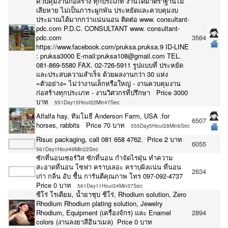
ควบคุมงานก่อสร้าง ทุกประเภท งานได้มาตราฐานไม่
เสียหาย ไม่เป็นภาระผูกพัน ประหยัดและควบคุมงบ
ประมาณได้มากกว่าแน่นนอน ติดต่อ www. consultant-
pdc.com P.D.C. CONSULTANT www. consultant-
pdc.com
3564
https://www.facebook.com/pruksa.pruksa.9 ID-LINE
: pruksa3000 E-mail:pruksa108@gmail.com TEL.
081-869-5580 FAX. 02-726-5911 รูปแบบที่ ประหยัด
และประสบความสำเร็จ ด้วยผลงานกว่า 30 แห่ง
=ตัวอย่าง= ไม่ว่างานเล็กหรือใหญ่ - งานควบคุมงาน
ก่อสร้างทุกประเภท - งานวิศวกรที่ปรึกษา Price 3000
บาท
551Day15Hour22Min47Sec
Alfalfa hay, ทิมโมธี Anderson Farm, USA .for
6507
horses, rabbits Price 70 บาท
555Day5Hour28Min6Sec
Risuc packaging, call 081 658 4762. Price 2 บาท
6055
561Day1Hour49Min22Sec
ซักที่นอนเซอร์วิส ซักที่นอน กำจัดไรฝุ่น ทำความ
สะอาดที่นอน โซฟา คราบเลอะ คราบฝังแน่น‎ ที่นอน
2634
เก่า กลิ่น อับ ชื้น การันตีคุณภาพ โทร 097-092-4737
Price 0 บาท
561Day11Hour24Min37Sec
ซีโร่ โรเดียม, น้ำยาชุบ ชีโร่, Rhodium solution, Zero
Rhodium Rhodium plating solution, Jewelry
Rhodium, Equipment (เครื่องจักร) และ Enamel
2894
colors (งานลงยาสีอีนาเมล) Price 0 บาท