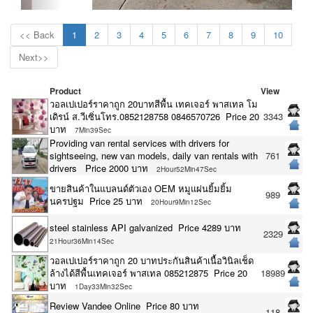
<< Back
1
2
3
4
5
6
7
8
9
10
Next>>
Product
View
วอลเปเปอร์ราคาถูก 20บาทสีพื้น เทคเจอร์ พาสเทล โม
เดิรน์ ส.วีเซิ่นโทร.0852128758 0846570726 Price 20
3343
บาท
7Min39Sec
Providing van rental services with drivers for
sightseeing, new van models, daily van rentals with
761
drivers Price 2000 บาท
2Hour52Min47Sec
ขายสินค้าในแบลนด์ตัวเอง OEM หมูแผ่นยิ้มยิ้ม
989
นครปฐม Price 25 บาท
20Hour9Min12Sec
steel stainless API galvanized Price 4289 บาท
2329
21Hour36Min14Sec
วอลเปเปอร์ราคาถูก 20 บาทประกันสินค้าเนื้อวินิลเช็ด
ล้างได้สีพื้นเทคเจอร์ พาสเทล 085212875 Price 20
18989
บาท
1Day33Min32Sec
Review Vandee Online Price 80 บาท
118