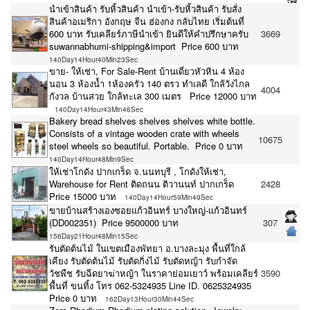
นำเข้าสินค้า รับหิ้วสินค้า นำเข้า-รับหิ้วสินค้า รับสั่ง
สินค้าอเมริกา อังกฤษ จีน ฮ่องกง กลับไทย เริ่มต้นที่
600 บาท รับเคลียร์ภาษีนำเข้า ยินดีให้คำปรึกษาครับ
3669
suwannabhumi-shipping&import Price 600 บาท
140Day14Hour40Min23Sec
ขาย- ให้เช่า, For Sale-Rent บ้านเดี่ยวหัวหิน 4 ห้อง
นอน 3 ห้องน้ำ 1ห้องครัว 140 ตรว ทำเลดี ใกล้วังไกล
4004
กังวล บ้านสวย ใกล้ทะเล 300 เมตร Price 12000 บาท
140Day14Hour43Min46Sec
Bakery bread shelves shelves shelves white bottle.
Consists of a vintage wooden crate with wheels
10675
steel wheels so beautiful. Portable. Price 0 บาท
140Day14Hour48Min9Sec
ให้เช่าโกดัง ปากเกร็ด จ.นนทบุรี , โกดังให้เช่า,
Warehouse for Rent ติดถนน ติวานนท์ ปากเกร็ด
2428
Price 15000 บาท
140Day14Hour59Min49Sec
ขายบ้านสร้างเองซอยแก้วอินทร์ บางใหญ่-แก้วอินทร์
(DD002351) Price 9500000 บาท
307
156Day21Hour48Min15Sec
รับตัดต้นไม้ ในเขตเมืองพัทยา อ.บางละมุง พื้นที่ใกล้
เคียง รับตัดต้นไม้ รับตัดกิ่งไม้ รับตัดหญ้า รับกำจัด
วัชพืช รับฉีดยาฆ่าหญ้า ในราคาย่อมเยาว์ พร้อมเคลียร์
3590
พื้นที่ ขนทิ้ง โทร 062-5324935 Line ID. 0625324935
Price 0 บาท
162Day13Hour30Min44Sec