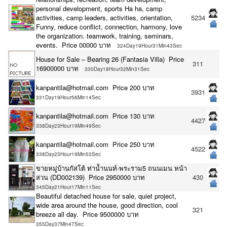
personal development, sports Ha ha, camp
activities, camp leaders, activities, orientation,
5234
Funny, reduce conflict, connection, harmony, love
the organization. teamwork, training, seminars,
events. Price 00000 บาท
324Day19Hour31Min43Sec
House for Sale – Bearing 26 (Fantasia Villa) Price
311
16900000 บาท
330Day18Hour32Min31Sec
kanpantila@hotmail.com Price 200 บาท
3931
331Day19Hour56Min14Sec
kanpantila@hotmail.com Price 130 บาท
4427
338Day23Hour19Min49Sec
kanpantila@hotmail.com Price 250 บาท
4522
338Day23Hour19Min53Sec
ขายหมู่บ้านกัสโต้​ ท่าน้ำนนท์-พระราม5 ถนนเมน หน้า
สวน (DD002139) Price 2950000 บาท
430
345Day21Hour17Min11Sec
Beautiful detached house for sale, quiet project,
wide area around the house, good direction, cool
321
breeze all day. Price 9500000 บาท
355Day37Min47Sec