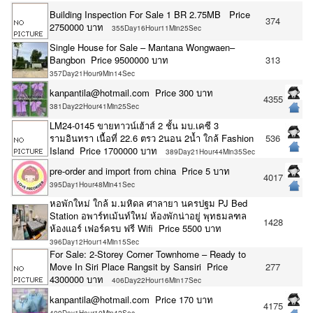
Building Inspection For Sale 1 BR 2.75MB Price
374
2750000 บาท
355Day16Hour11Min25Sec
Single House for Sale – Mantana Wongwaen–
Bangbon Price 9500000 บาท
313
357Day21Hour9Min14Sec
kanpantila@hotmail.com Price 300 บาท
4355
381Day22Hour41Min25Sec
LM24-0145 ขายทาวน์เฮ้าส์ 2 ชั้น มบ.เคซี 3
รามอินทรา เนื้อที่ 22.6 ตรว 2นอน 2น้ำ ใกล้ Fashion
536
Island Price 1700000 บาท
389Day21Hour44Min35Sec
pre-order and import from china Price 5 บาท
4017
395Day1Hour48Min41Sec
หอพักใหม่ ใกล้ ม.มหิดล ศาลายา นครปฐม PJ Bed
Station อพาร์ทเม้นท์ใหม่ ห้องพักน่าอยู่ พุทธมลฑล
1428
ห้องแอร์ เฟอร์ครบ ฟรี Wifi Price 5500 บาท
396Day12Hour14Min15Sec
For Sale: 2-Storey Corner Townhome – Ready to
Move In Siri Place Rangsit by Sansiri Price
277
4300000 บาท
406Day22Hour16Min17Sec
kanpantila@hotmail.com Price 170 บาท
4175