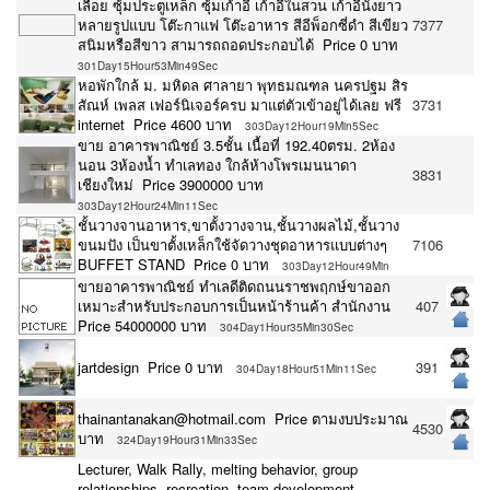
เลื้อย ซุ้มประตูเหล็ก ซุ้มเก้าอี้ เก้าอี้ในสวน เก้าอี้นั่งยาว
หลายรูปแบบ โต๊ะกาแฟ โต๊ะอาหาร สีอีพ็อกซี่ดำ สีเขียว
7377
สนิมหรือสีขาว สามารถถอดประกอบได้ Price 0 บาท
301Day15Hour53Min49Sec
หอพักใกล้ ม. มหิดล ศาลายา พุทธมณฑล นครปฐม สิร
สัณห์ เพลส เฟอร์นิเจอร์ครบ มาแต่ตัวเข้าอยู่ได้เลย ฟรี
3731
internet Price 4600 บาท
303Day12Hour19Min5Sec
ขาย อาคารพาณิชย์ 3.5ชั้น เนื้อที่ 192.40ตรม. 2ห้อง
นอน 3ห้องน้ำ ทำเลทอง ใกล้ห้างโพรเมนนาดา
3831
เชียงใหม่ Price 3900000 บาท
303Day12Hour24Min11Sec
ชั้นวางจานอาหาร,ขาตั้งวางจาน,ชั้นวางผลไม้,ชั้นวาง
ขนมปัง เป็นขาตั้งเหล็กใช้จัดวางชุดอาหารแบบต่างๆ
7106
BUFFET STAND Price 0 บาท
303Day12Hour49Min
ขายอาคารพาณิชย์ ทำเลดีติดถนนราชพฤกษ์ขาออก
เหมาะสำหรับประกอบการเป็นหน้าร้านค้า สำนักงาน
407
Price 54000000 บาท
304Day1Hour35Min30Sec
jartdesign Price 0 บาท
391
304Day18Hour51Min11Sec
thainantanakan@hotmail.com Price ตามงบประมาณ
4530
บาท
324Day19Hour31Min33Sec
Lecturer, Walk Rally, melting behavior, group
relationships, recreation, team development,