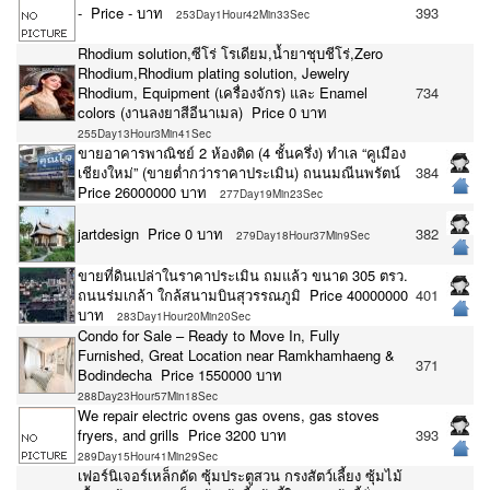
- Price - บาท
393
253Day1Hour42Min33Sec
Rhodium solution,ซีโร่ โรเดียม,น้ำยาชุบชีโร่,Zero
Rhodium,Rhodium plating solution, Jewelry
Rhodium, Equipment (เครื่องจักร) และ Enamel
734
colors (งานลงยาสีอีนาเมล) Price 0 บาท
255Day13Hour3Min41Sec
ขายอาคารพาณิชย์ 2 ห้องติด (4 ชั้นครึ่ง) ทำเล “คูเมือง
เชียงใหม่” (ขายต่ำกว่าราคาประเมิน) ถนนมณีนพรัตน์
384
Price 26000000 บาท
277Day19Min23Sec
jartdesign Price 0 บาท
382
279Day18Hour37Min9Sec
ขายที่ดินเปล่าในราคาประเมิน ถมแล้ว ขนาด 305 ตรว.
ถนนร่มเกล้า ใกล้สนามบินสุวรรณภูมิ Price 40000000
401
บาท
283Day1Hour20Min20Sec
Condo for Sale – Ready to Move In, Fully
Furnished, Great Location near Ramkhamhaeng &
371
Bodindecha Price 1550000 บาท
288Day23Hour57Min18Sec
We repair electric ovens gas ovens, gas stoves
fryers, and grills Price 3200 บาท
393
289Day15Hour41Min29Sec
เฟอร์นิเจอร์เหล็กดัด ซุ้มประตูสวน กรงสัตว์เลี้ยง ซุ้มไม้