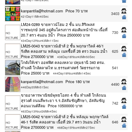
421Day11Min29Sec
kanpantila@hotmail.com Price 70 บาท
3403
421Day11Min40Sec
LM24-0289 ขายทาวน์โฮม 2 ชั้น มบ.สิริเพลส
ราชพฤกษ์ 345 อยู่ต้นโครงการ ต่อเติมหน้าบ้าน เนื้อที่
730
20.7 ตรว 4นอน 3น้ำ Price 2500000 บาท
434Day12Hour43Min11Sec
LM25-0043 ขายทาวน์เฮ้าส์ 2 ชั้น พฤกษาวิลล์ 46/1
รังสิต คลองสาม หลังมุม เนทชื้อที่ 26 ตรว 3นอน 2น้ำ
625
Price 2700000 บาท
438Day18Hour43Min50Sec
โกดังให้เช่า ออฟฟิศ คลองหลวง ปทุมธานี 340 ตรม.
ทำเลดี ใกล้ตลาดไท ม.ธรรมศาสตร์ วัดธรรมกาย
541
Price 25000 บาท
444Day19Hour48Min14Sec
kanpantila@hotmail.com Price 180 บาท
4490
446Day35Min51Sec
ขายอาคารพาณิชย์พุทธโอสถ 4 ชั้น ทำเลดี ใกล้ถนน
สุรวงศ์ ถนนสี่พระยา ร.ร.อัสสัมชัญศึกษา, อัสสัมชัญ
742
คอนแวนต์สีลม Price 10500000 บาท
463Day13Hour26Min4Sec
LM25-0042 ขายทาวน์เฮ้าส์ 2 ชั้น หลังมุม พฤกษาวิลล์
46-1 รังสิต คลองสาม เนื้อที่ 29.7 ตรว 3นอน 2น้ำ
646
Price 2700000 บาท
468Day15Hour45Min27Sec