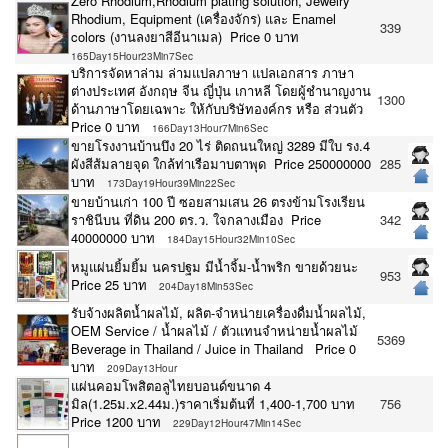
Zero Rhodium,Rhodium plating solution, Jewelry
Rhodium, Equipment (เครื่องจักร) และ Enamel
339
colors (งานลงยาสีอีนาเมล) Price 0 บาท
165Day15Hour23Min7Sec
บริการจัดหาล่าม ล่ามแปลภาษา แปลเอกสาร ภาษา
ต่างประเทศ อังกฤษ จีน ญี่ปุ่น เกาหลี โดยผู้ชำนาญงาน
1300
ด้านภาษาโดยเฉพาะ ให้กับบริษัทองค์กร หรือ ส่วนตัว
Price 0 บาท
166Day13Hour7Min6Sec
ขายโรงงานบ้านบึง 20 ไร่ ติดถนนใหญ่ 3289 มีใบ รง.4
ผังสีส้มลายจุด ใกล้ท่าเรือมาบตาพุด Price 250000000
285
บาท
173Day19Hour39Min22Sec
ขายบ้านเก่า 100 ปี ซอยสามเสน 26 ตรงข้ามโรงเรียน
ราชินีบน ที่ดิน 200 ตร.ว. ใจกลางเมือง Price
342
40000000 บาท
184Day15Hour32Min10Sec
หมูแผ่นยิ้มยิ้ม นครปฐม มีน้ำจิ้ม-น้ำพริก ขายด้วยนะ
953
Price 25 บาท
204Day18Min53Sec
รับจ้างผลิตน้ำผลไม้, ผลิต-จำหน่ายเครื่องดื่มน้ำผลไม้,
OEM Service / น้ำผลไม้ / ตัวแทนจำหน่ายน้ำผลไม้
5369
Beverage in Thailand / Juice in Thailand Price 0
บาท
209Day13Hour
แผ่นคอมโพสิตอลูไทยบอนด์ขนาด 4
มิล(1.25ม.x2.44ม.)ราคาเริ่มต้นที่ 1,400-1,700 บาท
756
Price 1200 บาท
229Day12Hour47Min14Sec