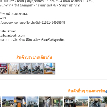
,000 บาท / เดือน ( สัญญาขั้นต่ำ 3 ปี ประกัน 4 เดือน ล่วงหน้า 1 เดือน )
นบางนา-ตราด ใกล้นิคมอุตสาหกรรมบางพลี จังหวัดสมุทรปราการ
ณภัสพงณ์ 0634098164
ee23
w.facebook.com/profile.php?id=61581484955548
tate Broker
kaibaanteedin.com
กขาย คอนโด บ้าน ที่ดิน อสังหาริมทรัพย์ทุกชนิด.
สินค้าประเภทเดียวกัน
สินค้าอื่นๆ ของสมาชิก