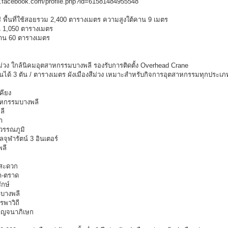
w.facebook.com/profile.php?id=61581484955548
 ไร่ พื้นที่ใช้สอยรวม 2,400 ตารางเมตร ความสูงใต้คาน 9 เมตร
าน 1,050 ตารางเมตร
กงาน 60 ตารางเมตร
ม่วง ใกล้นิคมอุตสาหกรรมบางพลี รองรับการติดตั้ง Overhead Crane
ื้นได้ 3 ตัน / ตารางเมตร ผังเมืองสีม่วง เหมาะสำหรับกิจการอุตสาหกรรมทุกประเภ
คียง
าหกรรมบางพลี
ลี
า
วรรณภูมิ
จุฬารัตน์ 3 อินเตอร์
พลี
งสะดวก
า-ตราด
กษ์
-บางพลี
รพาวิถี
าญจนาภิเษก