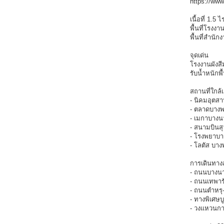
https://ww
เนื้อที่ 1.5
พื้นที่โรงง
พื้นที่สำนั
จุดเด่น
โรงงานผังสี
รับน้ำหนักพ
สถานที่ใกล้เ
- นิคมอุตส
- ตลาดบางพ
- เมกาบางน
- สนามบินสุ
- โรงพยาบาล
- โลตัส บาง
การเดินทา
- ถนนบางน
- ถนนเทพารั
- ถนนตำหรุ
- ทางพิเศษบู
- วงแหวนก