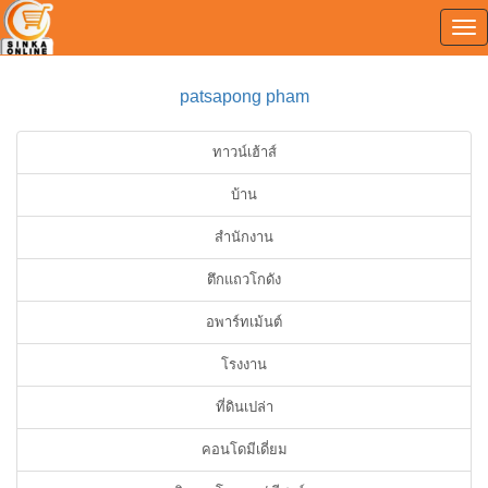
Tog
0
nav
patsapong pham
ทาวน์เฮ้าส์
บ้าน
สำนักงาน
ตึกแถวโกดัง
อพาร์ทเม้นต์
โรงงาน
ที่ดินเปล่า
คอนโดมีเดี่ยม