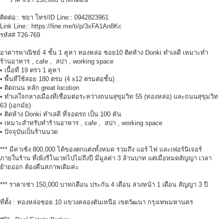
ติดต่อ:: ชยา โทร/ID Line:: 0942823961
Link Line:: https://line.me/ti/p/3xFA1An8Kc
รหัส# T26-769
อาคารพาณิชย์ 4 ชั้น 1 คูหา ทองหล่อ ซอย10 ติดห้าง Donki ทำเลดี เหมาะทำ
ร้านอาหาร , cafe , สปา , working space
• เนื้อที่ 19 ตรว 1 คูหา
• พื้นที่ใช้สอย 180 ตรม (4 x12 ตรมต่อชั้น)
• ติดถนน หลัก great locotion
• ทำเลใจกลางเมืองที่เชื่อมต่อระหว่างถนนสุขุมวิท 55 (ทองหล่อ) และถนนสุขุมวิท
63 (เอกมัย)
• ติดห้าง Donki ทำเลดี ที่จอดรถ เป็น 100 คัน
• เหมาะสำหรับทำร้านอาหาร , cafe , สปา , working space
• ปัจจุบันเป็นร้านนวด
*** มีค่าเซ้ง 800,000 ได้ของตกแต่งทั้งหมด รวมถึง แอร์ ไฟ และเฟอร์นิเจอร์
ภายในร้าน ที่เพิ่งรีโนเวทไปไม่ถึงปี มีมูลค่า 3 ล้านบาท แต่เมื่อหมดสัญญา เวลา
ย้ายออก ต้องคืนสภาพเดิมค่ะ
*** ราคาเช่า 150,000 บาท/เดือน ประกัน 4 เดือน ล่วงหน้า 1 เดือน สัญญา 3 ปี
ที่ตั้ง : ทองหล่อซอย 10 แขวงคลองตันเหนือ เขตวัฒนา กรุงเทพมหานคร