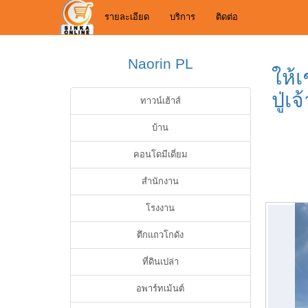
รายละเอียด
บริการ
ติดต่อ
Naorin PL
ให้
ปู่
ทาวน์เฮ้าส์
บ้าน
คอนโดมีเดี่ยม
สำนักงาน
โรงงาน
ตึกแถวโกดัง
ที่ดินเปล่า
อพาร์ทเม้นต์